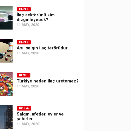
KAPAK
İlaç sektörünü kim
dizginleyecek?
11 MAY, 2020
KAPAK
Asıl salgın ilaç terörüdür
11 MAY, 2020
GENEL
Türkiye neden ilaç üretemez?
11 MAY, 2020
DOSYA
Salgın, afetler, evler ve
şehirler
11 MAY, 2020