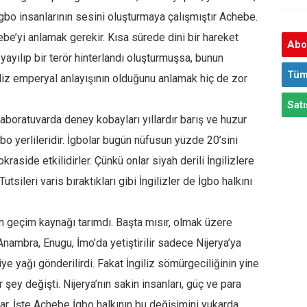
 İgbo insanlarının sesini oluşturmaya çalışmıştır Achebe.
hebe’yi anlamak gerekir. Kısa sürede dini bir hareket
Abon
yayılıp bir terör hinterlandı oluşturmuşsa, bunun
Tüm
giliz emperyal anlayışının olduğunu anlamak hiç de zor
Satı
u laboratuvarda deney kobayları yıllardır barış ve huzur
bo yerlileridir. İgbolar bugün nüfusun yüzde 20’sini
raside etkilidirler. Çünkü onlar siyah derili İngilizlere
tsileri varis bıraktıkları gibi İngilizler de İgbo halkını
n geçim kaynağı tarımdı. Başta mısır, olmak üzere
Anambra, Enugu, İmo’da yetiştirilir sadece Nijerya’ya
e yağı gönderilirdi. Fakat İngiliz sömürgeciliğinin yine
 şey değişti. Nijerya’nın sakin insanları, güç ve para
ar. İşte Achebe İgbo halkının bu değişimini yukarda