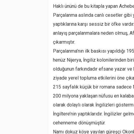
Haklı ününü de bu kitapla yapan Achebe, 
Parçalanma aslında canlı cesetler gibi
yaptıklarına karşı sessiz bir öfke vardı
anlayış parçalanmalara neden olmuş, Afr
çıkarmıştır.
Parçalanma’nın ilk baskısı yapıldığı 1
henüz Nijerya, İngiliz kolonilerinden bir
olduğunun farkındadır efsane yazar ve 
ziyade yerel topluma etkilerini öne çıka
215 sayfalık küçük bir romana sadece Nije
200 milyona yaklaşan nüfusu en kalabalı
olarak dolaylı olarak İngilizleri gösterm
İngiltere’nin yaptıklarıdır. İngilizler gel
cehenneme dönüşmüştür.
Namı dokuz köye yayılan güreşçi Okonkwa