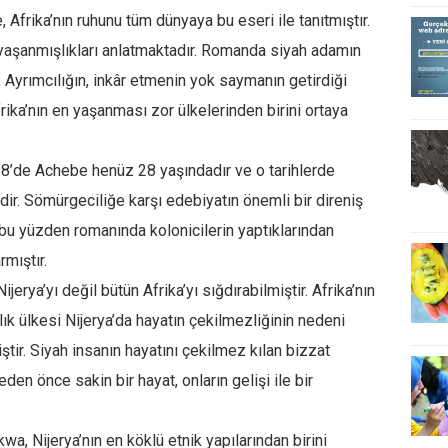
Afrika’nın ruhunu tüm dünyaya bu eseri ile tanıtmıştır.
 yaşanmışlıkları anlatmaktadır. Romanda siyah adamın
r. Ayrımcılığın, inkâr etmenin yok saymanın getirdiği
ika’nın en yaşanması zor ülkelerinden birini ortaya
958’de Achebe henüz 28 yaşındadır ve o tarihlerde
idir. Sömürgeciliğe karşı edebiyatın önemli bir direniş
bu yüzden romanında kolonicilerin yaptıklarından
rmıştır.
rya’yı değil bütün Afrika’yı sığdırabilmiştir. Afrika’nın
k ülkesi Nijerya’da hayatın çekilmezliğinin nedeni
iştir. Siyah insanın hayatını çekilmez kılan bizzat
meden önce sakin bir hayat, onların gelişi ile bir
, Nijerya’nın en köklü etnik yapılarından birini