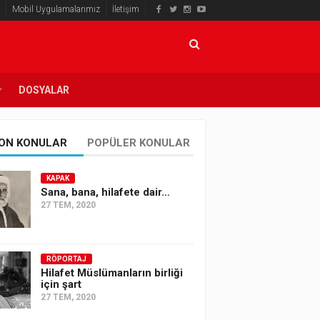
Mobil Uygulamalarımız
İletişim
DOSYALAR
ON KONULAR
POPÜLER KONULAR
KAPAK
Sana, bana, hilafete dair…
27 TEM, 2020
RÖPORTAJ
Hilafet Müslümanların birliği
için şart
27 TEM, 2020