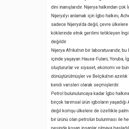
dini inanışlarıdır. Nijerya halkından çok
Nijerya’yı anlamak için İgbo halkını, Ac
sadece Nijerya’da değil, çevre ülkelere 
köklerinde etnik gerilimi tetikleyen İn
değildir.
Nijerya Afrika’nın bir laboratuvarıdır, b
içinde yaşayan Hausa-Fulani, Yoruba, İg
oluştururlar ve siyaset, ekonomi ve bürok
dönüştürülmüşler ve Belçika’nın azınlık Tu
kendi varisleri olarak seçmişlerdir.
Petrol bulunuluncaya kadar İgbo halkını
birçok tarımsal ürün igboların yaşadığı 
değil komşu ülkelere de özellikle palmiy
bir ürünü olan petrolün bulunması ile her
peşinde koşan insanlar olmaya başladıl