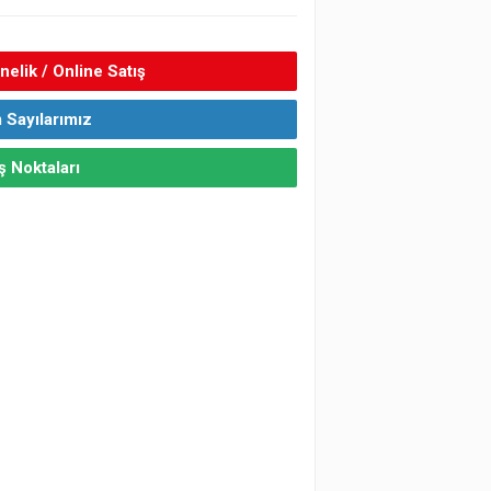
elik / Online Satış
 Sayılarımız
ş Noktaları