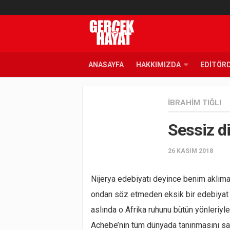
ANASAYFA
HAKKIMIZDA
EDITÖR
İBRAHIM TIĞLI
Sessiz d
26 KASIM 2018
Nijerya edebiyatı deyince benim aklıma 
ondan söz etmeden eksik bir edebiyat o
aslında o Afrika ruhunu bütün yönleriy
Achebe’nin tüm dünyada tanınmasını sağ