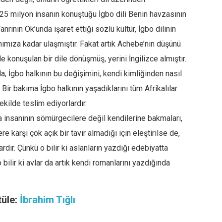
5 milyon insanın konuştuğu İgbo dili Benin havzasının
anrının Ok’unda işaret ettiği sözlü kültür, İgbo dilinin
nımıza kadar ulaşmıştır. Fakat artık Achebe’nin düşünü
e konuşulan bir dile dönüşmüş, yerini İngilizce almıştır.
a, İgbo halkının bu değişimini, kendi kimliğinden nasıl
. Bir bakıma İgbo halkının yaşadıklarını tüm Afrikalılar
şekilde teslim ediyorlardır.
ka insanının sömürgecilere değil kendilerine bakmaları,
re karşı çok açık bir tavır almadığı için eleştirilse de,
dır. Çünkü o bilir ki aslanların yazdığı edebiyatta
bilir ki avlar da artık kendi romanlarını yazdığında
tüle:
İbrahim Tığlı