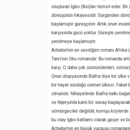
oluşturan İgbo (İbo)ları temsil eder. Bi
dönüşünün hikayesidir. Sürgünden dön
başlamıştır güreşçinin. Artık onun insanl
karşısında gücü yoktur. Güreşte yenilm
yenilmeye başlamıştır.
Achebe’nin en sevdiğim romanı Afrika ü
Tanrı’nın Oku romanıdır. Bu romanda art
karşı. O daha çok sömürülenleri, sömürge
Onun ütopyasında Biafra diye bir ülke v
bir hayat sürdüğü cennet ülkesi. Fakat b
olmalıdır. Nihayetinde Biafra halkı bağ
ve Nijerya’da kanlı bir savaş başlayacakt
sömürgeciler değildir, komşu köylerde h
bu olay İgbo katliamı olarak geçer ve bu
Achebe’nin en büyük vurgusu romanlarınd