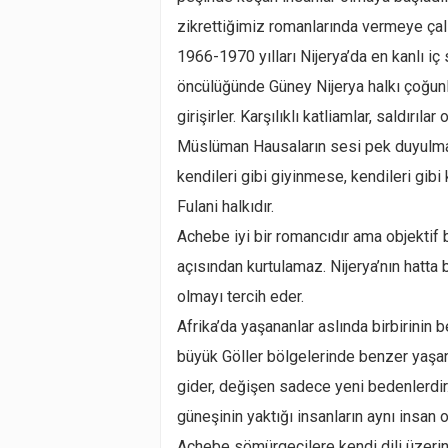
zikrettiğimiz romanlarında vermeye çalı
1966-1970 yılları Nijerya’da en kanlı i
öncülüğünde Güney Nijerya halkı çoğun
girişirler. Karşılıklı katliamlar, saldırı
Müslüman Hausaların sesi pek duyulmaz.
kendileri gibi giyinmese, kendileri gibi 
Fulani halkıdır.
Achebe iyi bir romancıdır ama objektif b
açısından kurtulamaz. Nijerya’nın hatta 
olmayı tercih eder.
Afrika’da yaşananlar aslında birbirinin 
büyük Göller bölgelerinde benzer yaşant
gider, değişen sadece yeni bedenlerdir
güneşinin yaktığı insanların aynı insan 
Achebe sömürgecilere kendi dili üzerind