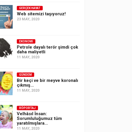
GERÇEK HAYAT
Web sitemizi taşıyoruz!
23 MAY, 2020
EKONOMI
Petrole dayalı terör şimdi çok
daha maliyetli
11 MAY, 2020
GÜNDEM
Bir keçi ve bir meyve koronalı
çıkmış…
11 MAY, 2020
RÖPORTAJ
Velhâsıl İnsan:
Sorumluluğumuz tüm
yaratılmışlara…
11 MAY, 2020