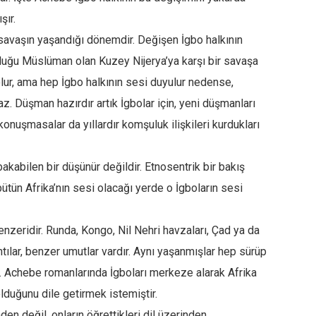
şır.
ç savaşın yaşandığı dönemdir. Değişen İgbo halkının
luğu Müslüman olan Kuzey Nijerya’ya karşı bir savaşa
lar olur, ama hep İgbo halkının sesi duyulur nedense,
 Düşman hazırdır artık İgbolar için, yeni düşmanları
konuşmasalar da yıllardır komşuluk ilişkileri kurdukları
akabilen bir düşünür değildir. Etnosentrik bir bakış
bütün Afrika’nın sesi olacağı yerde o İgboların sesi
benzeridir. Runda, Kongo, Nil Nehri havzaları, Çad ya da
ılar, benzer umutlar vardır. Aynı yaşanmışlar hep sürüp
. Achebe romanlarında İgboları merkeze alarak Afrika
olduğunu dile getirmek istemiştir.
en değil, onların öğrettikleri dil üzerinden