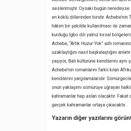
seslenmiştir. Oysaki bugün neredeyse 2
en köklü dillerinden biridir. Achebe’nin T
hâkim bir şekilde kullanılması ile zama
kurduğu İgbo dili yalnız kırsal bölgelerd
Achebe, “Artık Huzur Yok” adlı romanınd
uzaklaştığını nasıl başkalaştığını anlatır
yaşıyor, Batı kültürüne kendilerini aynı 
Achebe’nin romanlarını farklı kılan Afri
kendilerini yargılamalarıdır. Sömürgecile
onun yaklaşımı sömürüye uğrayan halklar
kahramanlar hep aslan olacaktır. Fakat o 
gerçek kahramanlar ortaya çıkacaktır…
Yazarın diğer yazılarını görün