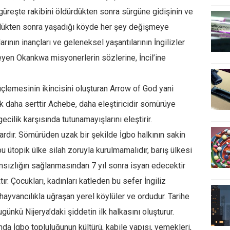
r güreşte rakibini öldürdükten sonra sürgüne gidişinin ve
dükten sonra yaşadığı köyde her şey değişmeye
arının inançları ve geleneksel yaşantılarının İngilizler
eyen Okankwa misyonerlerin sözlerine, İncil’ine
çlemesinin ikincisini oluşturan Arrow of God yani
ık daha serttir Achebe, daha eleştiricidir sömürüye
cilik karşısında tutunamayışlarını eleştirir.
ardır. Sömürüden uzak bir şekilde İgbo halkının sakin
u ütopik ülke silah zoruyla kurulmamalıdır, barış ülkesi
ımsızlığın sağlanmasından 7 yıl sonra isyan edecektir
ır. Çocukları, kadınları katleden bu sefer İngiliz
ayvancılıkla uğraşan yerel köylüler ve ordudur. Tarihe
günkü Nijerya’daki şiddetin ilk halkasını oluşturur.
a İgbo topluluğunun kültürü, kabile yapısı, yemekleri,