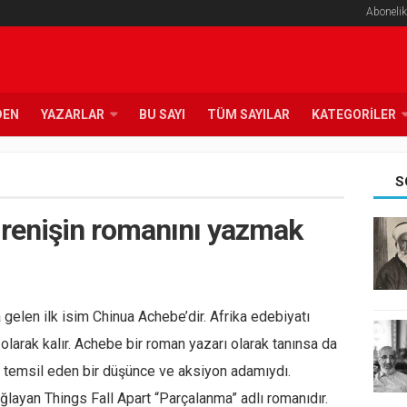
Abonelik
DEN
YAZARLAR
BU SAYI
TÜM SAYILAR
KATEGORILER
S
irenişin romanını yazmak
gelen ilk isim Chinua Achebe’dir. Afrika edebiyatı
larak kalır. Achebe bir roman yazarı olarak tanınsa da
le temsil eden bir düşünce ve aksiyon adamıydı.
layan Things Fall Apart “Parçalanma” adlı romanıdır.