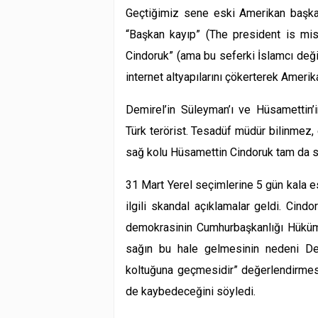
Geçtiğimiz sene
eski Amerikan başka
“Başkan kayıp”
(The president is miss
Cindoruk”
(ama bu seferki İslamcı değil 
internet altyapılarını çökerterek Amerik
Demirel’in
Süleyman
’ı ve Hüsamettin’
Türk terörist. Tesadüf müdür bilinmez
sağ kolu Hüsamettin Cindoruk tam da 
31 Mart Yerel seçimlerine 5 gün kala 
ilgili skandal açıklamalar geldi. Cin
demokrasinin Cumhurbaşkanlığı Hüküme
sağın bu hale gelmesinin nedeni Demi
koltuğuna geçmesidir” değerlendirmesi
de kaybedeceğini söyledi.