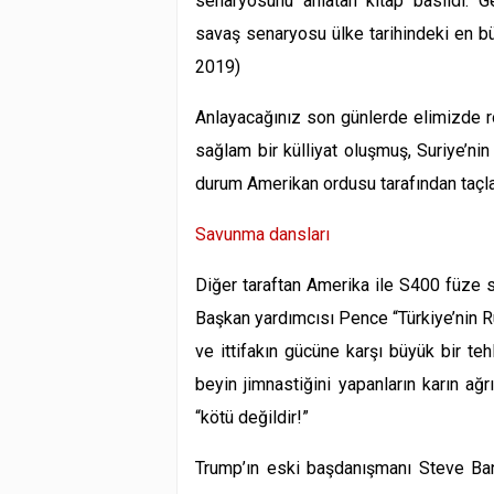
senaryosunu anlatan kitap basıldı. Ger
savaş senaryosu ülke tarihindeki en bü
2019)
Anlayacağınız son günlerde elimizde rom
sağlam bir külliyat oluşmuş, Suriye’nin
durum Amerikan ordusu tarafından taçlan
Savunma dansları
Diğer taraftan Amerika ile
S400
füze s
Başkan yardımcısı Pence “Türkiye’nin
ve
ittifakın gücüne karşı büyük bir teh
beyin jimnastiğini yapanların karın ağ
“kötü değildir!”
Trump’ın eski başdanışmanı
Steve Ba