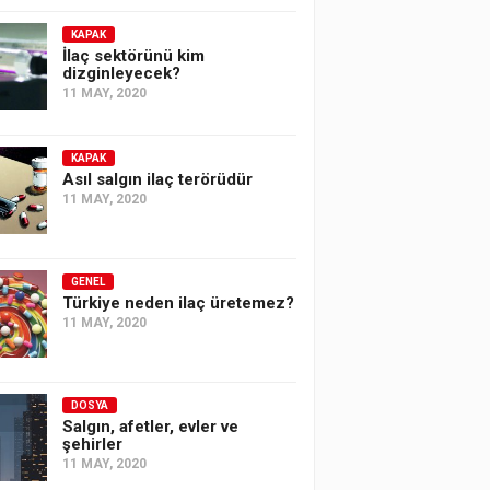
KAPAK
İlaç sektörünü kim
dizginleyecek?
11 MAY, 2020
KAPAK
Asıl salgın ilaç terörüdür
11 MAY, 2020
GENEL
Türkiye neden ilaç üretemez?
11 MAY, 2020
DOSYA
Salgın, afetler, evler ve
şehirler
11 MAY, 2020