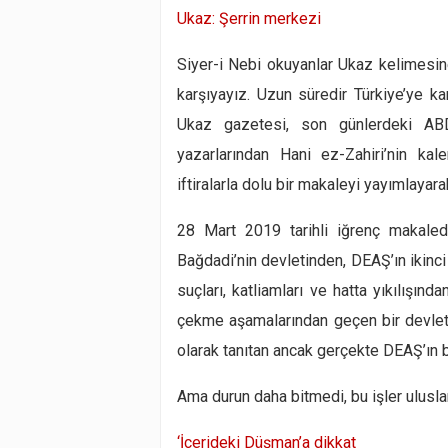
Ukaz: Şerrin merkezi
Siyer-i Nebi okuyanlar Ukaz kelimesine
karşıyayız. Uzun süredir Türkiye’ye k
Ukaz gazetesi, son günlerdeki ABD’
yazarlarından Hani ez-Zahiri’nin ka
iftiralarla dolu bir makaleyi yayımlayar
28 Mart 2019 tarihli iğrenç makal
Bağdadi’nin devletinden, DEAŞ’ın ikinc
suçları, katliamları ve hatta yıkılışınd
çekme aşamalarından geçen bir devlet 
olarak tanıtan ancak gerçekte DEAŞ’ın bi
Ama durun daha bitmedi, bu işler uluslar
‘
İçerideki Düşman’a dikkat