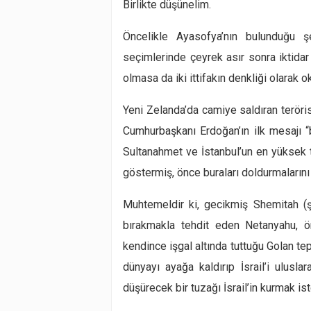
Birlikte düşünelim.
Öncelikle
Ayasofya
’nın bulunduğu şe
seçimlerinde çeyrek asır sonra iktidar i
olmasa da iki ittifakın denkliği olarak o
Yeni Zelanda’da camiye saldıran teröri
Cumhurbaşkanı Erdoğan’ın ilk mesajı
“
Sultanahmet ve
İstanbul’un en yüksek 
göstermiş, önce buraları doldurmalarını 
Muhtemeldir ki, gecikmiş Shemitah (ş
bırakmakla tehdit eden Netanyahu,
kendince işgal altında tuttuğu
Golan tep
dünyayı ayağa kaldırıp İsrail’i ulusl
düşürecek bir tuzağı İsrail’in kurmak is