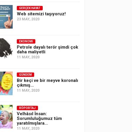
GERÇEK HAYAT
Web sitemizi taşıyoruz!
23 MAY, 2020
EKONOMI
Petrole dayalı terör şimdi çok
daha maliyetli
11 MAY, 2020
GÜNDEM
Bir keçi ve bir meyve koronalı
çıkmış…
11 MAY, 2020
RÖPORTAJ
Velhâsıl İnsan:
Sorumluluğumuz tüm
yaratılmışlara…
11 MAY, 2020