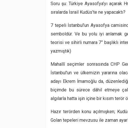
Soru şu:
Türkiye Ayasofya’yı açarak Hr
sıralarda İsrail Kudüs’te ne yapacaktı?
7 tepeli İstanbul’un
Ayasofya camisin
semboldür. Ve bu yolu iyi anlamak ge
teorisi ve sihirli numara 7”
başlıklı inte
yazmıştık)
Mahallî seçimler sonrasında CHP Gen
İstanbul’un ve ülkemizin yararına olac
adayı Ekrem İmamoğlu da, düzenlediği 
biçimde bu sürece dâhil etmeye çalış
algılarla hatta işin içine bir kısım
terör 
Hazır terörden konu açılmışken;
Kudüs
Golan tepeleri mevzusu ile zaman ayarl