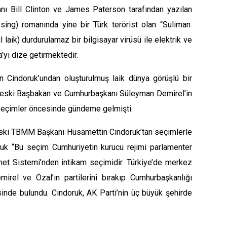
nı
Bill Clinton
ve James Paterson tarafından yazılan
ing) romanında yine bir Türk terörist olan
“Suliman
laik) durdurulamaz bir bilgisayar virüsü ile elektrik ve
a’yı dize getirmektedir.
in
Cindoruk
’undan oluşturulmuş laik dünya görüşlü bir
, eski Başbakan ve Cumhurbaşkanı Süleyman Demirel’in
seçimler öncesinde gündeme gelmişti:
eski TBMM Başkanı Hüsamettin Cindoruk’tan seçimlerle
doruk “Bu seçim Cumhuriyetin kurucu rejimi parlamenter
t Sistemi’nden intikam seçimidir. Türkiye’de merkez
rel ve Özal’ın partilerini bırakıp Cumhurbaşkanlığı
nde bulundu. Cindoruk, AK Parti’nin üç büyük şehirde