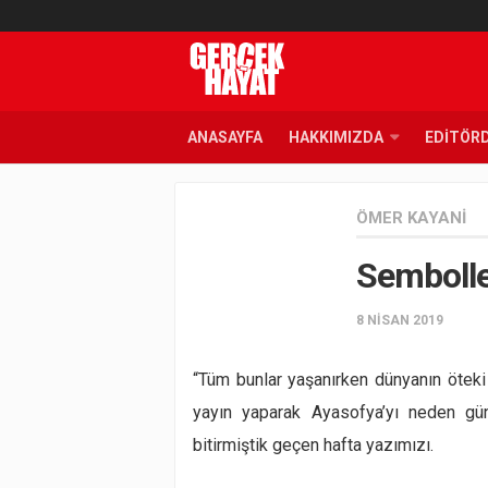
ANASAYFA
HAKKIMIZDA
EDITÖR
ÖMER KAYANI
Sembolle
8 NISAN 2019
“
Tüm bunlar yaşanırken dünyanın öteki u
yayın yaparak Ayasofya’yı neden g
bitirmiştik geçen hafta yazımızı.