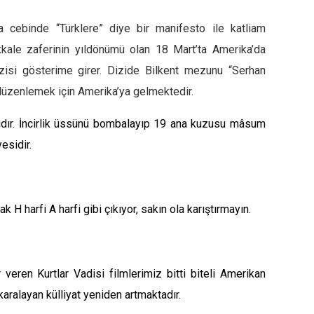
’da cebinde
“Türklere”
diye bir manifesto ile katliam
kale zaferinin yıldönümü olan 18 Mart’
ta Amerika’da
zisi gösterime girer. Dizide
Bilkent mezunu
“Serhan
rı düzenlemek için Amerika’ya gelmektedir.
lıdır. İncirlik üssünü bombalayıp 19 ana kuzusu mâsum
esidir.
rak
H
harfi
A
harfi gibi çıkıyor, sakın ola karıştırmayın.
r veren
Kurtlar Vadisi
filmlerimiz bitti biteli Amerikan
karalayan külliyat yeniden artmaktadır.