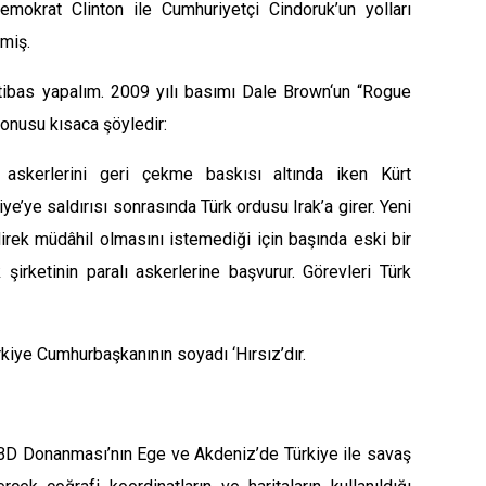
emokrat Clinton ile Cumhuriyetçi Cindoruk’un yolları
rmiş.
ibas yapalım. 2009 yılı basımı
Dale Brown
‘un “Rogue
onusu kısaca şöyledir:
 askerlerini geri çekme baskısı altında iken Kürt
iye’ye saldırısı sonrasında Türk ordusu Irak’a girer. Yeni
rek müdâhil olmasını istemediği için başında eski bir
şirketinin paralı askerlerine başvurur. Görevleri Türk
rkiye Cumhurbaşkanının soyadı
‘Hırsız’
dır.
ABD Donanması’nın Ege ve Akdeniz’de Türkiye ile savaş