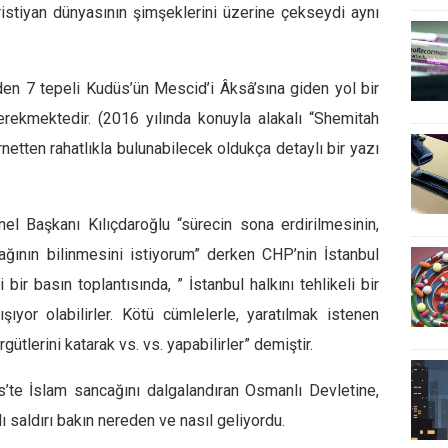
istiyan dünyasının şimşeklerini üzerine çekseydi aynı
den
7 tepeli Kudüs
’ün Mescid’i Âksâ’sına giden yol bir
rekmektedir. (2016 yılında konuyla alakalı
“Shemitah
rnetten rahatlıkla bulunabilecek oldukça detaylı bir yazı
el Başkanı Kılıçdaroğlu “
sürecin sona erdirilmesinin,
ağının bilinmesini istiyorum
” derken CHP’nin İstanbul
bir basın toplantısında, ”
İstanbul halkını tehlikeli bir
ıyor olabilirler
. Kötü cümlelerle, yaratılmak istenen
örgütlerini katarak
vs. vs. yapabilirler” demiştir.
’te İslam sancağını dalgalandıran Osmanlı Devletine,
ı
saldırı bakın nereden ve nasıl geliyordu.