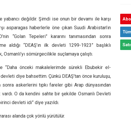
 yabancı değildir. Şimdi ise onun bir devamı ile karşı
Abon
arşı asparagas haberlerle öne çıkan Suudi Arabistan’ın
Tüm
nin “Golan Tepeleri” kararını tanımasından sonra
Satı
leme aldığı
“DEAŞ’ın ilk devleti 1299-1923”
başlıklı
ak, Osmanlı’yı sömürgecilikle suçlamaya çalıştı.
ede
“Daha önceki makalelerimde sürekli Ebubekir el-
i devleti diye bahsettim. Çünkü DEAŞ’tan önce kuruluşu,
an sonra askerlerini tıpkı fareler gibi Arap dünyasından
vardı. O da kendini sahte bir şekilde Osmanlı Devleti
rinci devleti idi”
diye yazıldı.
arası alanda çok yönlü yürütülür.