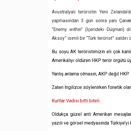
Avustralyalı teröristin Yeni Zelanda
yapmasından
3 gün sonra
yani
Çanak
“Enemy within”
(İçerideki Düşman) di
Ak
soy” isimli bir “Türk terörist” saldı
Bu soyu
AK
teröristimizin eli çok kan
Amerikalıyı öldüren
HKP
terör örgütü üy
Yanlış anlama olmasın,
AKP
değil
HKP
.
Zaten İngilizce söylenirken fonetik ola
Kurtlar Vadisi bitti biteli…
Oldukça güzel anti Amerikan mesajla
yazılı ve görsel medyasında Türkiye’yi 