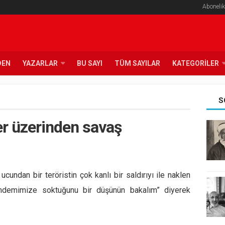
Abonelik
DEN
YAZARLAR
BU SAYI
TÜM SAYILAR
KATEGORILER
S
r üzerinden savaş
cundan bir teröristin çok kanlı bir saldırıyı ile naklen
ündemimize soktuğunu bir düşünün bakalım
” diyerek