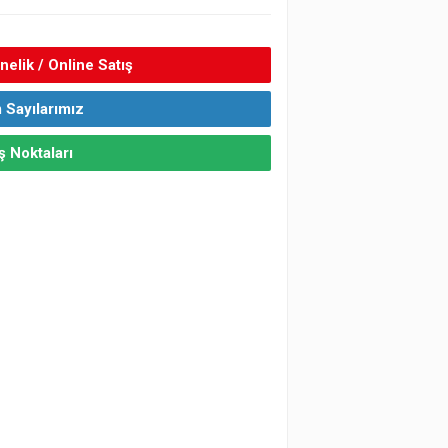
elik / Online Satış
 Sayılarımız
ş Noktaları