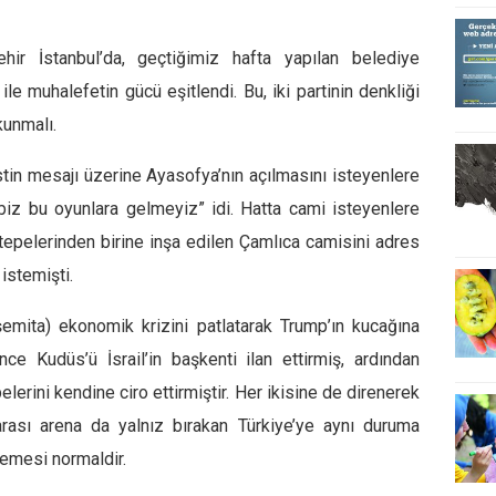
hir İstanbul’da, geçtiğimiz hafta yapılan belediye
le muhalefetin gücü eşitlendi. Bu, iki partinin denkliği
kunmalı.
stin mesajı üzerine Ayasofya’nın açılmasını isteyenlere
biz bu oyunlara gelmeyiz”
idi.
Hatta cami isteyenlere
tepelerinden birine inşa edilen Çamlıca camisini
adres
istemişti.
emita) ekonomik krizini patlatarak Trump’ın kucağına
 önce
Kudüs’ü İsrail’in başkenti
ilan ettirmiş, ardından
elerini
kendine ciro ettirmiştir. Her ikisine de direnerek
ararası arena da yalnız bırakan Türkiye’ye aynı duruma
temesi normaldir.