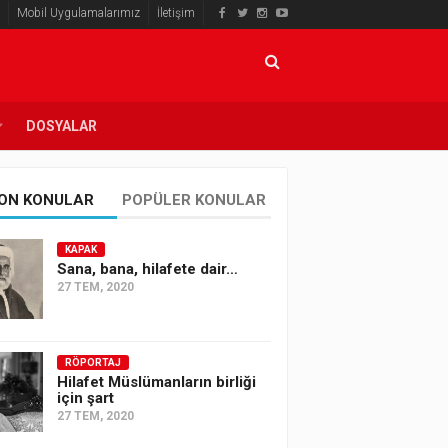
Mobil Uygulamalarımız
İletişim
DOSYALAR
ON KONULAR
POPÜLER KONULAR
KAPAK
Sana, bana, hilafete dair…
27 TEM, 2020
RÖPORTAJ
Hilafet Müslümanların birliği
için şart
27 TEM, 2020