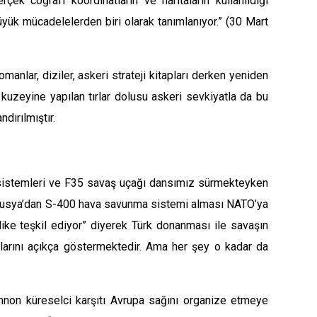
çek coğrafi koordinatların ve haritaların kullanıldığı
yük mücadelelerden biri olarak tanımlanıyor.”
(30 Mart
anlar, diziler, askeri strateji kitapları derken yeniden
 kuzeyine yapılan tırlar dolusu askeri sevkiyatla da bu
dırılmıştır.
istemleri
ve
F35 savaş uçağı
dansımız sürmekteyken
 Rusya’dan S-400 hava savunma sistemi alması NATO’ya
like teşkil ediyor
” diyerek Türk donanması ile savaşın
rılarını açıkça göstermektedir. Ama her şey o kadar da
nnon
küreselci karşıtı Avrupa sağını organize etmeye