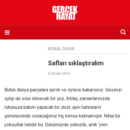
Anasayfa
KEMAL SAYAR
Hakkımızda
Safları sıklaştıralım
Künye
4 OCAK 2016
İletişim
Abone olmak istiyorum
Bütün dünya parçalara ayrılır ve öylece bakarsınız. Sesinizi
Satış noktası listesi
işitip de size dönecek bir yüz, ihtilaç zamanlarınızda
Eksik sayıların temini
ruhunuza bakım yapacak bir dost, aynı hatıraların
Sosyal Medya
şöminesinde ısınacağımız hiç kimse kalmamıştır. Nihai bir
Twitter
yoksulluk halidir bu. Günümüzde yalnızlık, artık ‘yeni