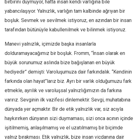
birbirini duymuyor, hatta insan kendi varlığına bile
Amerika
yabancılaşıyor. Yalnızlık, varlığın tam kalbinde ağrıyan bir
Avustralya
boşluk. Sevmek ve sevilmek istiyoruz, en azından bir insan
Tarih
tarafından bütünüyle kabullenilmek ve bilinmek istiyoruz.
Düşünce
Dosyalar
Manevi yalnızlık, içimizde başka insanlarla
dolduramayacağımız bir boşluk. Fromm, “İnsan olarak en
büyük sorunumuz aslında bize bağışlanan en büyük
hediyedir” demişti: Varoluşumuza dair farkındalık. “Kendinin
farkında olan hayat”larız biz. Ayrı bir varlık olduğumuzu fark
etmekle, ayrılık ve varoluşsal yalnızlığımızın da farkına
varırız. Sevginin ilk vazifesi dinlemektir. Sevgi, muhatabına
dünyada yer açmaktır. Bir de etik yalnızlık var, siz acıyla
haykırırken dünyanın sizi duymaması, sizi onca acının içinde
işitilmemiş, anlaşılmamış ve el uzatılmamış bir biçimde
yalnız bırakması. Etik yalnızlık, bize insan vicdanına dair