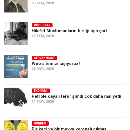
27 TEM, 2020
RÖPORTAJ
Hilafet Müslümanların birliği için şart
27 TEM, 2020
GERÇEK HAYAT
Web sitemizi taşıyoruz!
23 MAY, 2020
EKONOMI
Petrole dayalı terör şimdi çok daha maliyetli
11 MAY, 2020
GÜNDEM
Bir keçi ve bir meyve koronalı çıkmış…