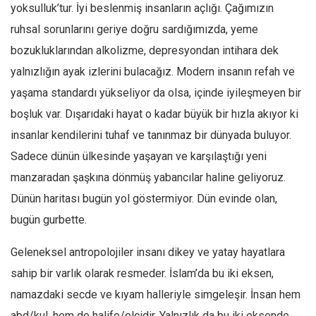
Facebook
yoksulluk’tur. İyi beslenmiş insanların açlığı. Çağımızın
ruhsal sorunlarını geriye doğru sardığımızda, yeme
Instagram
bozukluklarından alkolizme, depresyondan intihara dek
YouTube
yalnızlığın ayak izlerini bulacağız. Modern insanın refah ve
Editörden
yaşama standardı yükseliyor da olsa, içinde iyileşmeyen bir
Yazarlar
boşluk var. Dışarıdaki hayat o kadar büyük bir hızla akıyor ki
Kemal Özer
insanlar kendilerini tuhaf ve tanınmaz bir dünyada buluyor.
Mahmut Toptaş
Sadece dünün ülkesinde yaşayan ve karşılaştığı yeni
Yvonne Ridley
manzaradan şaşkına dönmüş yabancılar haline geliyoruz.
Dünün haritası bugün yol göstermiyor. Dün evinde olan,
Barış Tarımcıoğlu
bugün gurbette.
Ömer Kayani
Yusuf Armağan
Geleneksel antropolojiler insanı dikey ve yatay hayatlara
Hasanali Yıldırım
sahip bir varlık olarak resmeder. İslam’da bu iki eksen,
Leyla Şerif Emin
namazdaki secde ve kıyam halleriyle simgeleşir. İnsan hem
abd/kul, hem de halife/elçidir. Yalnızlık da bu iki eksende
Selçuk Türkyılmaz