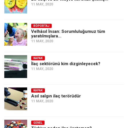
11 MAY, 2020
RÖPORTAJ
Velhâsıl İnsan: Sorumluluğumuz tüm
yaratılmışlara…
11 MAY, 2020
KAPAK
İlaç sektörünü kim dizginleyecek?
11 MAY, 2020
KAPAK
Asıl salgın ilaç terörüdür
11 MAY, 2020
GENEL