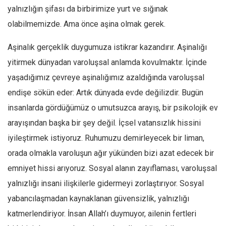
yalnızlığın şifası da birbirimize yurt ve sığınak
Ekonomi
olabilmemizde. Ama önce aşina olmak gerek.
Spor
Manzara
Aşinalık gerçeklik duygumuza istikrar kazandırır. Aşinalığı
yitirmek dünyadan varoluşsal anlamda kovulmaktır. İçinde
Sağlık
yaşadığımız çevreye aşinalığımız azaldığında varoluşsal
Gıda-Beslenme
endişe sökün eder: Artık dünyada evde değilizdir. Bugün
Hayat
insanlarda gördüğümüz o umutsuzca arayış, bir psikolojik ev
Türkiye
arayışından başka bir şey değil. İçsel vatansızlık hissini
Siyaset
iyileştirmek istiyoruz. Ruhumuzu demirleyecek bir liman,
Dünya
orada olmakla varoluşun ağır yükünden bizi azat edecek bir
Avrupa
emniyet hissi arıyoruz. Sosyal alanın zayıflaması, varoluşsal
Asya
yalnızlığı insani ilişkilerle gidermeyi zorlaştırıyor. Sosyal
Afrika
yabancılaşmadan kaynaklanan güvensizlik, yalnızlığı
İslam Dünyası
katmerlendiriyor. İnsan Allah’ı duymuyor, ailenin fertleri