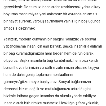
gerçekleşir: Dostumuz insanlardan uzaklaşmak yahut dikey
Mehmet Ali Tekin
boyuttan mahrumiyet, yani anlamsız bir evrende anlamsız
Abir E. Nahas
bir hayat sürerek, varoluşsal/manevi yalnızlığın boşluğunda
Amina S. Jenenkovic
amaçsız gezinmek.
Bağdagül Öz
Esra Elönü
Yalnızlık, modern dünyanın bir salgını. Yalnızlık ve sosyal
yabancılaşma insan için ağır bir yük. Başka insanlarla anlamlı
» Yazar arşivi
bir bağ kuramadığımızda hem beden hem de ruh olarak
Bu Sayı
ölüyoruz. Başka insanlarla bağ kurabilmek, hem bizi kendi
Tüm Sayılar
bencil heveslerimizin ve süfli arzularımızın ötesine taşıyor
Kategoriler
hem de daha geniş toplumun menfaatlerini
Kültür Sanat
görmeye/gözetmeye başlıyoruz. Sosyal bağlarımızın
Kitap
derecesi bizim sağlık ve mutluluğumuzu artırdığı gibi,
bizimle irtibata geçen insanları da olumlu yönde etkiliyor.
Karisi kitap sualleri
İnsan olarak birbirimize muhtacız. Uzaklığın şifası yakınlık,
7 soruda bu hafta