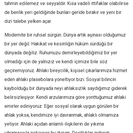
tahmin edilemez ve seyyaldir. Kısa vadeli ittifaklar olabilirse
de benlik yeri geldiğinde bunları geride bırakır ve yeni bir
dizi talebe yelken açar.
Modernite bir ruhsal sürgün. Dünya artık aşinası olduğumuz
bir yer değil. Hakikat ve kesinliğin hüküm sürdüğü bir
dünyada değiliz. Ruhumuzu demirleyebildiğimiz bir yer
olmadığı için de yalnızız ve kendi içimize bile söz
geçiremiyoruz. Ahlaki bireycilik, kişisel çıkarlarımıza hizmet
eden ahlaki plasebolara yöneltiyor bizi. Sosyal bilincin
kaybolduğu bir dünyada neyi ahlaksızlık saydığımız giderek
belirsizleşiyor. Kendi arzularımıza göre yonttuğumuz ahlaki
emirler ediniyoruz. Eğer sosyal olarak uygun görülen bir
ahlak yoksa, kendimize iyi davranmak, ahlaklı olmamıza
yetiyor. Ahlaki açıdan anlamlı ilişkilerin de yıkıma
uğramasıyla pekişiyor bu durum. Dostluklar giderek