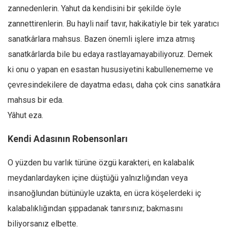
zannedenlerin. Yahut da kendisini bir şekilde öyle
Mehmet Ali Tekin
zannettirenlerin. Bu hayli naif tavır, hakikatiyle bir tek yaratıcı
Abir E. Nahas
sanatkârlara mahsus. Bazen önemli işlere imza atmış
Amina S. Jenenkovic
sanatkârlarda bile bu edaya rastlayamayabiliyoruz. Demek
Bağdagül Öz
ki onu o yapan en esastan hususiyetini kabullenememe ve
Esra Elönü
çevresindekilere de dayatma edası, daha çok cins sanatkâra
mahsus bir eda.
» Yazar arşivi
Yâhut eza.
Bu Sayı
Tüm Sayılar
Kendi Adasının Robensonları
Kategoriler
O yüzden bu varlık türüne özgü karakteri, en kalabalık
Kültür Sanat
meydanlardayken içine düştüğü yalnızlığından veya
Kitap
insanoğlundan bütünüyle uzakta, en ücra köşelerdeki iç
Karisi kitap sualleri
kalabalıklığından şıppadanak tanırsınız; bakmasını
biliyorsanız elbette.
7 soruda bu hafta