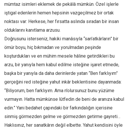
Facebook
mümtaz isimleri eklemek de pekâlâ mümkün. Özel işlerle
Instagram
iştigal edenlerin hemen hepsinin vazgeçilmez bir ortak
noktası var: Herkese, her fırsatta aslında sıradan bir insan
YouTube
olduklarını kanıtlama arzusu.
Editörden
Doğrusunu isterseniz, hakiki manâsıyla “san’atkârların” bir
Yazarlar
ömür boyu, hiç bıkmadan ve yorulmadan peşinde
Kemal Özer
koşturdukları ve en mühim mesele hâline getirdikleri bu
Mahmut Toptaş
arzu, bir yanıyla hem kabul edilme isteğine işaret etmede,
Yvonne Ridley
başka bir yanıyla da daha derinlerde yatan “Ben farklıyım”
Barış Tarımcıoğlu
gerçeğini red isteğine yahut inkâr beklentisine dayanmada:
“Biliyorum, ben farklıyım. Ama n’olursunuz bunu yüzüme
Ömer Kayani
vurmayın. Hatta mümkünse lûtfedin de beni de aranıza kabul
Yusuf Armağan
edin.” Yani bedahet çapındaki bir farkındalığın içerisine
Hasanali Yıldırım
sinmiş görmezden gelme ve görmezden getirme gayreti…
Leyla Şerif Emin
Haklısınız, her sanatkârın değil elbette. Yahut kendisini öyle
Selçuk Türkyılmaz