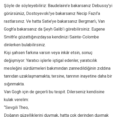
Şöyle de söyleyebiliriz: Baudelaire’e bakarsanız Debussy’yi
Ekonomi
görürsünüz, Dostoyevski’ye bakarsanız Necip Fazıl’a
Spor
rastlarsınız. Ve hatta Satie’ye bakarsanız Bergman’ı, Van
Manzara
Gogh’a bakarsanız da Şeyh Galib’i görebilirsiniz. Eugene
Sağlık
Smith’e gözattığınızdaysa kendinizi Sainte-Colombe
Gıda-Beslenme
dinlerken bulabilirsiniz.
Hayat
Kişi şahsen farkına varsın veya inkâr etsin, sonuç
Türkiye
değişmiyor: Yaratıcı işlerle iştigal edenler, yaratıcılık
Siyaset
mesleğini sürdürmeleri bakımından zannedildiğinin zıddına
Dünya
tanrıdan uzaklaşmamakta; tersine, tanrının inayetine daha bir
sığınmakta.
Avrupa
Van Gogh için de geçerli bu tespit. Dilerseniz kendisine
Asya
kulak verelim:
Afrika
“Sevgili Theo,
İslam Dünyası
Doğanın güzelliklerini duymak, hatta çok derinden duymak