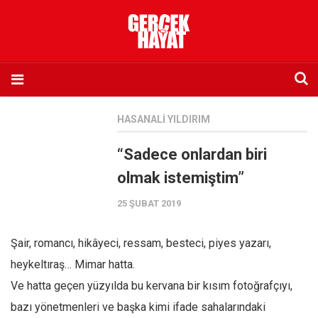
Anasayfa
HASANALI YILDIRIM
Hakkımızda
“Sadece onlardan biri
Künye
olmak istemiştim”
İletişim
25 ŞUBAT 2019
Abone olmak istiyorum
Satış noktası listesi
Şair, romancı, hikâyeci, ressam, besteci, piyes yazarı,
Eksik sayıların temini
heykeltıraş… Mimar hatta.
Sosyal Medya
Ve hatta geçen yüzyılda bu kervana bir kısım fotoğrafçıyı,
Twitter
bazı yönetmenleri ve başka kimi ifade sahalarındaki