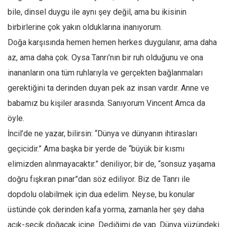
Amerika
bile, dinsel duygu ile aynı şey değil, ama bu ikisinin
Avustralya
birbirlerine çok yakın olduklarına inanıyorum.
Tarih
Doğa karşısında hemen hemen herkes duygulanır, ama daha
Düşünce
az, ama daha çok. Oysa Tanrı’nın bir ruh olduğunu ve ona
Dosyalar
inananların ona tüm ruhlarıyla ve gerçekten bağlanmaları
gerektiğini ta derinden duyan pek az insan vardır. Anne ve
babamız bu kişiler arasında. Sanıyorum Vincent Amca da
öyle.
İncil’de ne yazar, bilirsin: “Dünya ve dünyanın ihtirasları
geçicidir.” Ama başka bir yerde de “büyük bir kısmı
elimizden alınmayacaktır.” deniliyor; bir de, “sonsuz yaşama
doğru fışkıran pınar”dan söz ediliyor. Biz de Tanrı ile
dopdolu olabilmek için dua edelim. Neyse, bu konular
üstünde çok derinden kafa yorma, zamanla her şey daha
açık-seçik doğacak içine. Dediğimi de yap. Dünya yüzündeki