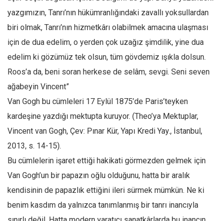
yazgımızın, Tanrı’nın hükümranlığındaki zavallı yoksullardan
biri olmak, Tanrı’nın hizmetkârı olabilmek amacına ulaşması
için de dua edelim, o yerden çok uzağız şimdilik, yine dua
edelim ki gözümüz tek olsun, tüm gövdemiz ışıkla dolsun.
Roos’a da, beni soran herkese de selâm, sevgi. Seni seven
ağabeyin Vincent”
Van Gogh bu cümleleri 17 Eylül 1875’de Paris’teyken
kardeşine yazdığı mektupta kuruyor. (Theo’ya Mektuplar,
Vincent van Gogh, Çev: Pınar Kür, Yapı Kredi Yay., İstanbul,
2013, s. 14-15).
Bu cümlelerin işaret ettiği hakikati görmezden gelmek için
Van Gogh’un bir papazın oğlu olduğunu, hatta bir aralık
kendisinin de papazlık ettiğini ileri sürmek mümkün. Ne ki
benim kasdım da yalnızca tanımlanmış bir tanrı inancıyla
sınırlı değil. Hatta modern yaratıcı sanatkârlarda bu inancın,