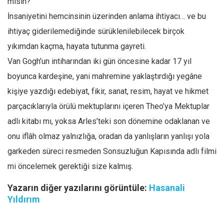
misin?”
İnsaniyetini hemcinsinin üzerinden anlama ihtiyacı… ve bu
ihtiyaç giderilemediğinde sürüklenilebilecek birçok
yıkımdan kaçma, hayata tutunma gayreti.
Van Gogh’un intiharından iki gün öncesine kadar 17 yıl
boyunca kardeşine, yani mahremine yaklaştırdığı yegâne
kişiye yazdığı edebiyat, fikir, sanat, resim, hayat ve hikmet
parçacıklarıyla örülü mektuplarını içeren Theo’ya Mektuplar
adlı kitabı mı, yoksa Arles’teki son dönemine odaklanan ve
onu iflâh olmaz yalnızlığa, oradan da yanlışların yanlışı yola
garkeden süreci resmeden Sonsuzluğun Kapısında adlı filmi
mi öncelemek gerektiği size kalmış.
Yazarın diğer yazılarını görüntüle:
Hasanali
Yıldırım