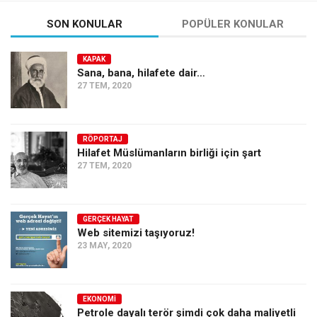
SON KONULAR
POPÜLER KONULAR
KAPAK
Sana, bana, hilafete dair…
27 TEM, 2020
RÖPORTAJ
Hilafet Müslümanların birliği için şart
27 TEM, 2020
GERÇEK HAYAT
Web sitemizi taşıyoruz!
23 MAY, 2020
EKONOMI
Petrole dayalı terör şimdi çok daha maliyetli