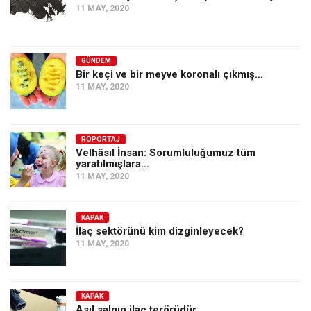
11 MAY, 2020
GÜNDEM
Bir keçi ve bir meyve koronalı çıkmış…
11 MAY, 2020
RÖPORTAJ
Velhâsıl İnsan: Sorumluluğumuz tüm
yaratılmışlara…
11 MAY, 2020
KAPAK
İlaç sektörünü kim dizginleyecek?
11 MAY, 2020
KAPAK
Asıl salgın ilaç terörüdür