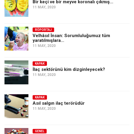
Bir keçi ve bir meyve koronalı çıkmış…
11 MAY, 2020
RÖPORTAJ
Velhâsıl İnsan: Sorumluluğumuz tüm
yaratılmışlara…
11 MAY, 2020
KAPAK
İlaç sektörünü kim dizginleyecek?
11 MAY, 2020
KAPAK
Asıl salgın ilaç terörüdür
11 MAY, 2020
GENEL