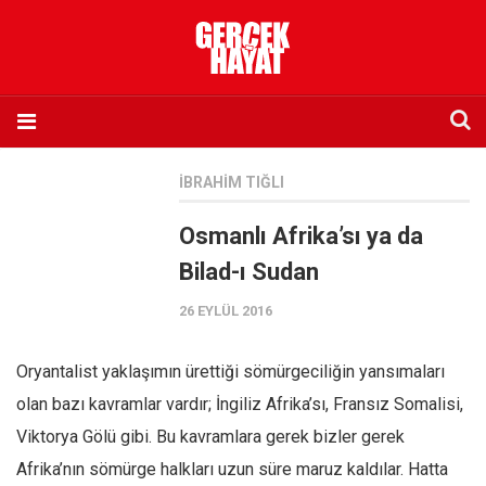
Anasayfa
İBRAHIM TIĞLI
Hakkımızda
Osmanlı Afrika’sı ya da
Künye
Bilad-ı Sudan
İletişim
26 EYLÜL 2016
Abone olmak istiyorum
Satış noktası listesi
Oryantalist yaklaşımın ürettiği sömürgeciliğin yansımaları
Eksik sayıların temini
olan bazı kavramlar vardır; İngiliz Afrika’sı, Fransız Somalisi,
Sosyal Medya
Viktorya Gölü gibi. Bu kavramlara gerek bizler gerek
Twitter
Afrika’nın sömürge halkları uzun süre maruz kaldılar. Hatta