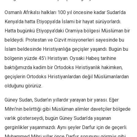
Osmanlı Afrika’sı halkları 100 yıl öncesine kadar Sudan’da
Kenya’da hatta Etiyopya’da İslami bir hayat sürüyorlardı.
Hatta bugünkü Etiyopya’daki Oramiya bölgesi Müslüman bir
beldeydi. Protestan ve Cizvit misyonerleri sayesinde bu
İslam beldesinde Hıristiyanlığa geçişler yaşandı. Bugün bu
bölgenin yüzde 45’i Hıristiyan. Oysaki Habeş tarihine
baktığımızda kadim bir Ortodoks Hıristiyanlık hakimken,
geçişlerin Ortodoks Hıristiyanlardan değil Müslümanlardan
olduğunu görürüz.
Güney Sudan, Sudan’ın yıllardır yarayan bir yarası. Eğer
Mihri’nin belirttiği gibi Müslüman alimler davetçiler bölgede
varlık gösterseydi, bugün Güney Sudan’da yaşanan
gerginlikler yaşanmazdı. Aynı şeyler Darfur için de geçerli.
Muhammed Mihri yıllar önce Darfur sorununu görmüş gibi.