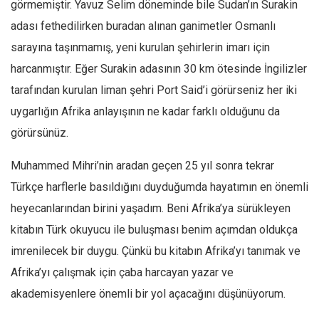
görmemiştir. Yavuz Selim döneminde bile Sudan’ın Surakin
Ekonomi
adası fethedilirken buradan alınan ganimetler Osmanlı
Spor
sarayına taşınmamış, yeni kurulan şehirlerin imarı için
Manzara
harcanmıştır. Eğer Surakin adasının 30 km ötesinde İngilizler
Sağlık
tarafından kurulan liman şehri Port Said’i görürseniz her iki
uygarlığın Afrika anlayışının ne kadar farklı olduğunu da
Gıda-Beslenme
görürsünüz.
Hayat
Türkiye
Muhammed Mihri’nin aradan geçen 25 yıl sonra tekrar
Siyaset
Türkçe harflerle basıldığını duyduğumda hayatımın en önemli
Dünya
heyecanlarından birini yaşadım. Beni Afrika’ya sürükleyen
kitabın Türk okuyucu ile buluşması benim açımdan oldukça
Avrupa
imrenilecek bir duygu. Çünkü bu kitabın Afrika’yı tanımak ve
Asya
Afrika’yı çalışmak için çaba harcayan yazar ve
Afrika
akademisyenlere önemli bir yol açacağını düşünüyorum.
İslam Dünyası