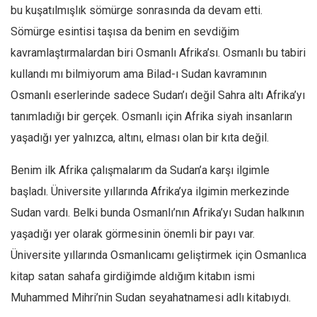
Facebook
bu kuşatılmışlık sömürge sonrasında da devam etti.
Instagram
Sömürge esintisi taşısa da benim en sevdiğim
kavramlaştırmalardan biri Osmanlı Afrika’sı. Osmanlı bu tabiri
YouTube
kullandı mı bilmiyorum ama Bilad-ı Sudan kavramının
Editörden
Osmanlı eserlerinde sadece Sudan’ı değil Sahra altı Afrika’yı
Yazarlar
tanımladığı bir gerçek. Osmanlı için Afrika siyah insanların
Kemal Özer
yaşadığı yer yalnızca, altını, elması olan bir kıta değil.
Mahmut Toptaş
Benim ilk Afrika çalışmalarım da Sudan’a karşı ilgimle
Yvonne Ridley
başladı. Üniversite yıllarında Afrika’ya ilgimin merkezinde
Barış Tarımcıoğlu
Sudan vardı. Belki bunda Osmanlı’nın Afrika’yı Sudan halkının
Ömer Kayani
yaşadığı yer olarak görmesinin önemli bir payı var.
Yusuf Armağan
Üniversite yıllarında Osmanlıcamı geliştirmek için Osmanlıca
Hasanali Yıldırım
kitap satan sahafa girdiğimde aldığım kitabın ismi
Leyla Şerif Emin
Muhammed Mihri’nin Sudan seyahatnamesi adlı kitabıydı.
Selçuk Türkyılmaz