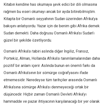
Kitabın kendine has okumaya şevk edici bir dili olmasına
Mehmet Ali Tekin
rağmen bu eseri okumayı ancak bir ayda bitirebilmiştim.
Abir E. Nahas
Kitapta bir Osmanlı seyyahının Sudan üzerinden Afrika’ya
Amina S. Jenenkovic
bakışını anlatıyordu. Yazar için de benim gibi Afrika demek
Bağdagül Öz
Sudan demekti. Daha doğrusu Osmanlı Afrika’sı Sudan’ı
Esra Elönü
güzel bir şekilde özetliyordu.
» Yazar arşivi
Osmanlı Afrika’sı tabiri aslında diğer İngiliz, Fransız,
Bu Sayı
Portekiz, Alman, Hollanda Afrika’sı tanımlamalarından daha
Tüm Sayılar
pozitif bir anlam içerir. Aslında bunun en önemli farkı da
Osmanlı Afrika’sının bir sömürge coğrafyasını ifade
Kategoriler
etmemesidir. Neredeyse tüm tarihçiler arasında Osmanlı
Kültür Sanat
Afrika’sına sömürge Afrika’sı denmeyeceği ortak bir
Kitap
düşüncedir. Hiçbir zaman Osmanlı Devleti Afrika’yı
Karisi kitap sualleri
hammadde ve pazar ihtiyacının karşılanacağı bir yer olarak
7 soruda bu hafta