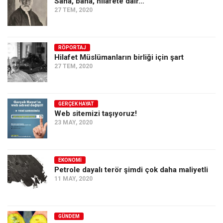
Sana, bana, hilafete dair…
27 TEM, 2020
RÖPORTAJ
Hilafet Müslümanların birliği için şart
27 TEM, 2020
GERÇEK HAYAT
Web sitemizi taşıyoruz!
23 MAY, 2020
EKONOMI
Petrole dayalı terör şimdi çok daha maliyetli
11 MAY, 2020
GÜNDEM