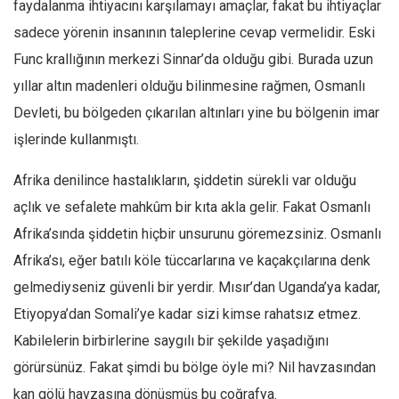
faydalanma ihtiyacını karşılamayı amaçlar, fakat bu ihtiyaçlar
sadece yörenin insanının taleplerine cevap vermelidir. Eski
Func krallığının merkezi Sinnar’da olduğu gibi. Burada uzun
yıllar altın madenleri olduğu bilinmesine rağmen, Osmanlı
Devleti, bu bölgeden çıkarılan altınları yine bu bölgenin imar
işlerinde kullanmıştı.
Afrika denilince hastalıkların, şiddetin sürekli var olduğu
açlık ve sefalete mahkûm bir kıta akla gelir. Fakat Osmanlı
Afrika’sında şiddetin hiçbir unsurunu göremezsiniz. Osmanlı
Afrika’sı, eğer batılı köle tüccarlarına ve kaçakçılarına denk
gelmediyseniz güvenli bir yerdir. Mısır’dan Uganda’ya kadar,
Etiyopya’dan Somali’ye kadar sizi kimse rahatsız etmez.
Kabilelerin birbirlerine saygılı bir şekilde yaşadığını
görürsünüz. Fakat şimdi bu bölge öyle mi? Nil havzasından
kan gölü havzasına dönüşmüş bu coğrafya.