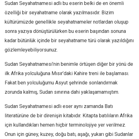
Amerika
Sudan Seyahatnamesi adlı bu eserin belki de en önemli
Avustralya
özelliği bir seyahatname olarak yazılmasıdır. Bizim
kültürümüzde genellikle seyahatnameler notlardan oluşup
Tarih
sonra yazıya dönüştürülürken bu eserin başından sonuna
Düşünce
kadar bütünlük içinde bir seyahatname türü olarak yazıldığını
Dosyalar
gözlemleyebiliyorsunuz.
Sudan Seyahatnamesi’nin benimle örtüşen diğer bir yönü de
ilk Afrika yolculuğuna Mısır’daki Kahire treni ile başlaması.
Fakat ben yolculuğumu Asyut şehrinde sonlandırmak
zorunda kalmış, Sudan sınırına dahi yaklaşamamıştım.
Sudan Seyahatnamesi adlı eser aynı zamanda Batı
literatürüne de bir direnişin kitabıdır. Kitapta batılıların Afrika
için kullandıkları hemen hiçbir terminolojiye yer verilmez.
Onun için güney, kuzey, doğu batı, aşağı, yukarı gibi Sudanlar