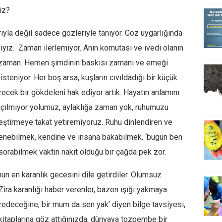
iz?
rıyla değil sadece gözleriyle tanıyor. Göz uygarlığında
ız. Zaman ilerlemiyor. Anın komutası ve ivedi olanın
or zaman. Hemen şimdinin baskısı zamanı ve emeği
isteniyor. Her boş arsa, kuşların cıvıldadığı bir küçük
recek bir gökdeleni hak ediyor artık. Hayatın anlamını
 açılmıyor yolumuz, aylaklığa zaman yok, ruhumuzu
ileştirmeye takat yetiremiyoruz. Ruhu dinlendiren ve
lenebilmek, kendine ve insana bakabilmek, ‘bugün ben
 sorabilmek vaktin nakit olduğu bir çağda pek zor.
un en karanlık gecesini dile getirdiler. Olumsuz
ira karanlığı haber verenler, bazen ışığı yakmaya
üfredeceğine, bir mum da sen yak’ diyen bilge tavsiyesi,
kitaplarına göz attığınızda, dünyaya tozpembe bir