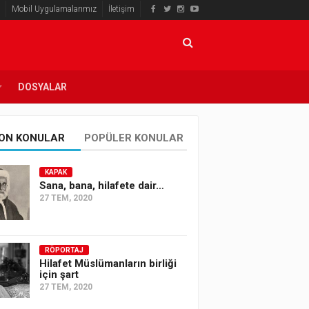
Mobil Uygulamalarımız
İletişim
DOSYALAR
ON KONULAR
POPÜLER KONULAR
KAPAK
Sana, bana, hilafete dair…
27 TEM, 2020
RÖPORTAJ
Hilafet Müslümanların birliği
için şart
27 TEM, 2020