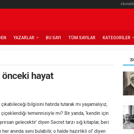
Abonelik
DEN
YAZARLAR
BU SAYI
TÜM SAYILAR
KATEGORILER
S
önceki hayat
ıkabileceği bilgisini hatırda tutarak mı yaşamalıyız,
çiçeklendiği temennisiyle mi? Bir yanda, ‘kendin için
ırırsan gelecektir’ diyen Secret tarzı sığ kitaplar, beri
er anında seni bulabilir, o halde hazırlıklı ol’ diyen