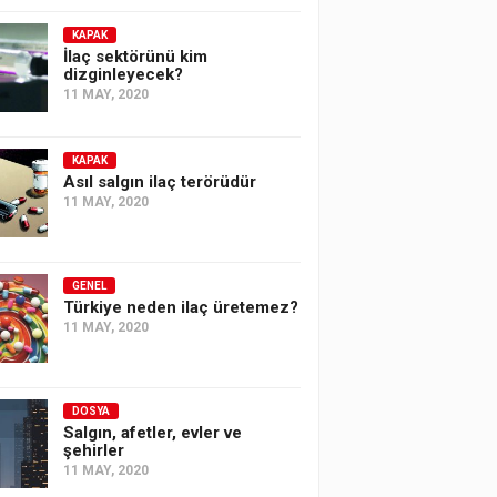
KAPAK
İlaç sektörünü kim
dizginleyecek?
11 MAY, 2020
KAPAK
Asıl salgın ilaç terörüdür
11 MAY, 2020
GENEL
Türkiye neden ilaç üretemez?
11 MAY, 2020
DOSYA
Salgın, afetler, evler ve
şehirler
11 MAY, 2020