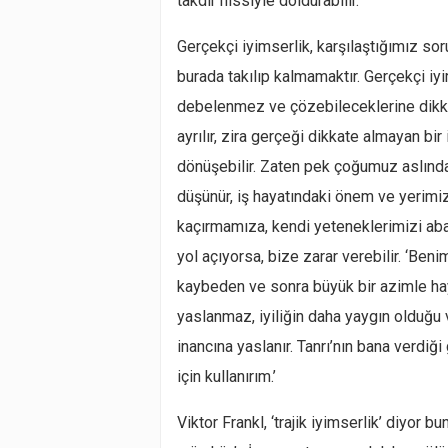
takdir hissiyle doldurabilir.
Gerçekçi iyimserlik, karşılaştığımız soru
burada takılıp kalmamaktır. Gerçekçi iy
debelenmez ve çözebileceklerine dikkat
ayrılır, zira gerçeği dikkate almayan bir
dönüşebilir. Zaten pek çoğumuz aslın
düşünür, iş hayatındaki önem ve yerimiz
kaçırmamıza, kendi yeteneklerimizi ab
yol açıyorsa, bize zarar verebilir. ‘Ben
kaybeden ve sonra büyük bir azimle haya
yaslanmaz, iyiliğin daha yaygın olduğu 
inancına yaslanır. Tanrı’nın bana verdiğ
için kullanırım.’
Viktor Frankl, ‘trajik iyimserlik’ diyo