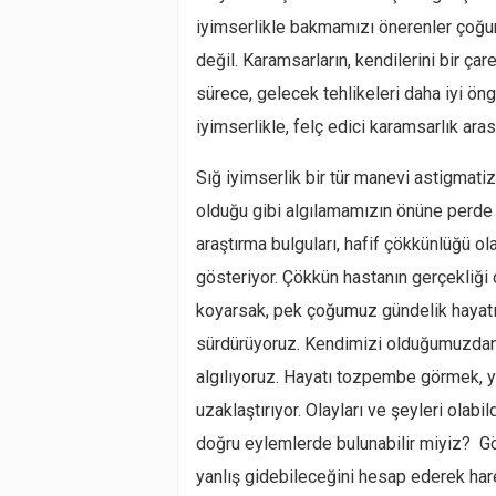
iyimserlikle bakmamızı önerenler çoğunl
değil. Karamsarların, kendilerini bir çar
sürece, gelecek tehlikeleri daha iyi ön
iyimserlikle, felç edici karamsarlık aras
Sığ iyimserlik bir tür manevi astigmatiz
olduğu gibi algılamamızın önüne perde
araştırma bulguları, hafif çökkünlüğü ola
gösteriyor. Çökkün hastanın gerçekliği
koyarsak, pek çoğumuz gündelik hayatı
sürdürüyoruz. Kendimizi olduğumuzdan d
algılıyoruz. Hayatı tozpembe görmek, ya
uzaklaştırıyor. Olayları ve şeyleri olab
doğru eylemlerde bulunabilir miyiz? Göz
yanlış gidebileceğini hesap ederek ha