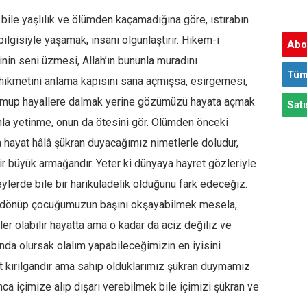
 bile yaşlılık ve ölümden kaçamadığına göre, ıstırabın
ilgisiyle yaşamak, insanı olgunlaştırır. Hikem-i
Abon
nin seni üzmesi, Allah’ın bununla muradını
Tüm
hikmetini anlama kapısını sana açmışsa, esirgemesi,
yumup hayallere dalmak yerine gözümüzü hayata açmak
Satı
la yetinme, onun da ötesini gör. Ölümden önceki
ma hayat hâlâ şükran duyacağımız nimetlerle doludur,
r büyük armağandır. Yeter ki dünyaya hayret gözleriyle
lerde bile bir harikuladelik olduğunu fark edeceğiz.
 dönüp çocuğumuzun başını okşayabilmek mesela,
yler olabilir hayatta ama o kadar da aciz değiliz ve
ında olursak olalım yapabileceğimizin en iyisini
at kırılgandır ama sahip olduklarımız şükran duymamız
ğınca içimize alıp dışarı verebilmek bile içimizi şükran ve