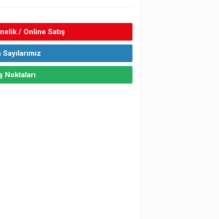
elik / Online Satış
 Sayılarımız
ş Noktaları