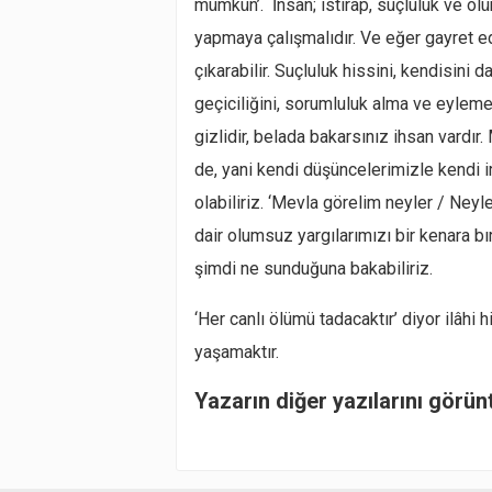
mümkün’. İnsan; ıstırap, suçluluk ve ölü
yapmaya çalışmalıdır. Ve eğer gayret e
çıkarabilir. Suçluluk hissini, kendisini 
geçiciliğini, sorumluluk alma ve eyleme
gizlidir, belada bakarsınız ihsan vardır
de, yani kendi düşüncelerimizle kendi
olabiliriz. ‘Mevla görelim neyler / Ney
dair olumsuz yargılarımızı bir kenara bır
şimdi ne sunduğuna bakabiliriz.
‘Her canlı ölümü tadacaktır’ diyor ilâhi
yaşamaktır.
Yazarın diğer yazılarını görün