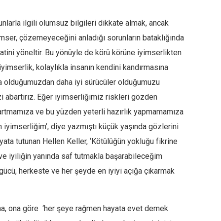
nlarla ilgili olumsuz bilgileri dikkate almak, ancak
imser, çözemeyeceğini anladığı sorunların bataklığında
ini yöneltir. Bu yönüyle de körü körüne iyimserlikten
 iyimserlik, kolaylıkla insanın kendini kandırmasına
da olduğumuzdan daha iyi sürücüler olduğumuzu
i abartırız. Eğer iyimserliğimiz riskleri gözden
artmamıza ve bu yüzden yeterli hazırlık yapmamamıza
im iyimserliğim’, diye yazmıştı küçük yaşında gözlerini
ta tutunan Hellen Keller, ‘Kötülüğün yokluğu fikrine
ve iyiliğin yanında saf tutmakla başarabileceğim
i gücü, herkeste ve her şeyde en iyiyi açığa çıkarmak
r buna, ona göre ‘her şeye rağmen hayata evet demek