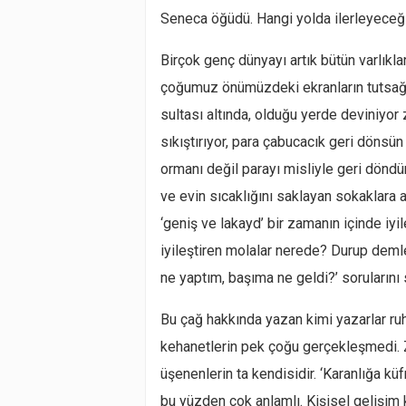
Seneca öğüdü. Hangi yolda ilerleyeceğ
Birçok genç dünyayı artık bütün varlıkla
çoğumuz önümüzdeki ekranların tutsağıy
sultası altında, olduğu yerde deviniy
sıkıştırıyor, para çabucacık geri dönsün 
ormanı değil parayı misliyle geri döndü
ve evin sıcaklığını saklayan sokaklara
‘geniş ve lakayd’ bir zamanın içinde iy
iyileştiren molalar nerede? Durup dem
ne yaptım, başıma ne geldi?’ sorularını
Bu çağ hakkında yazan kimi yazarlar ruh
kehanetlerin pek çoğu gerçekleşmedi. Z
üşenenlerin ta kendisidir. ‘Karanlığa k
bu yüzden çok anlamlı. Kişisel gelişim 