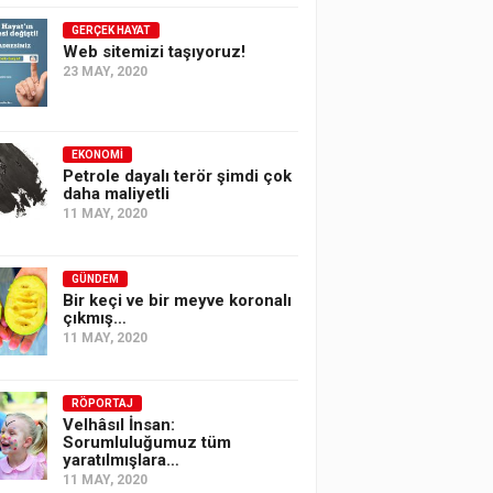
GERÇEK HAYAT
Web sitemizi taşıyoruz!
23 MAY, 2020
EKONOMI
Petrole dayalı terör şimdi çok
daha maliyetli
11 MAY, 2020
GÜNDEM
Bir keçi ve bir meyve koronalı
çıkmış…
11 MAY, 2020
RÖPORTAJ
Velhâsıl İnsan:
Sorumluluğumuz tüm
yaratılmışlara…
11 MAY, 2020