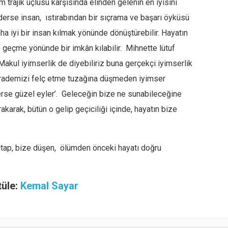
m trajik üçlüsü karşısında elinden gelenin en iyisini
derse insan, ıstırabından bir sıçrama ve başarı öyküsü
daha iyi bir insan kılmak yönünde dönüştürebilir. Hayatın
 geçme yönünde bir imkân kılabilir. Mihnette lütuf
. Makul iyimserlik de diyebiliriz buna gerçekçi iyimserlik
 irademizi felç etme tuzağına düşmeden iyimser
lerse güzel eyler’. Geleceğin bize ne sunabileceğine
akarak, bütün o gelip geçiciliği içinde, hayatın bize
 hitap, bize düşen, ölümden önceki hayatı doğru
tüle:
Kemal Sayar