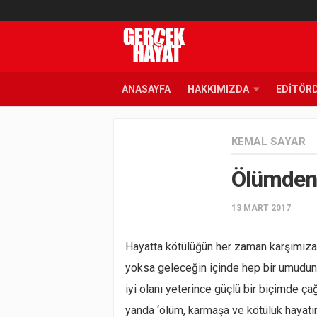
ANASAYFA
HAKKIMIZDA
EDITÖR
KEMAL SAYAR
Ölümden 
13 MART 2017
Hayatta kötülüğün her zaman karşımıza ç
yoksa geleceğin içinde hep bir umudun 
iyi olanı yeterince güçlü bir biçimde çağ
yanda ‘ölüm, karmaşa ve kötülük hayatın h