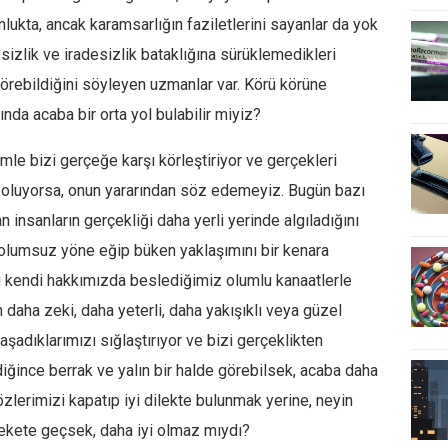
ukta, ancak karamsarlığın faziletlerini sayanlar da yok
esizlik ve iradesizlik bataklığına sürüklemedikleri
görebildiğini söyleyen uzmanlar var. Körü körüne
ında acaba bir orta yol bulabilir miyiz?
mle bizi gerçeğe karşı körleştiriyor ve gerçekleri
 oluyorsa, onun yararından söz edemeyiz. Bugün bazı
n insanların gerçekliği daha yerli yerinde algıladığını
 olumsuz yöne eğip büken yaklaşımını bir kenara
 kendi hakkımızda beslediğimiz olumlu kanaatlerle
aha zeki, daha yeterli, daha yakışıklı veya güzel
şadıklarımızı sığlaştırıyor ve bizi gerçeklikten
ildiğince berrak ve yalın bir halde görebilsek, acaba daha
lerimizi kapatıp iyi dilekte bulunmak yerine, neyin
rekete geçsek, daha iyi olmaz mıydı?