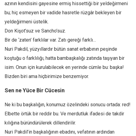
Facebook
azının kendisini gayesine ermiş hissettiği bir yeldeğirmeni
bu; hiç esmeyen bir vadide hasretle rüzgâr bekleyen bir
Instagram
yeldeğirmeni üstelik.
YouTube
Don Kişot’suz ve Sancho’suz.
Editörden
Bir de ‘zaten’ farklılar var. Zatı gereği farklı…
Yazarlar
Nuri Pakdil, yüzyıllardır bütün sanat erbabının peşinde
Kemal Özer
koştuğu o farklılığı, hatta bambaşkalığı zatında taşıyan bir
Mahmut Toptaş
isim. Onun için kurulabilecek en yerinde cümle bu: başka!
Yvonne Ridley
Bizden biri ama hiçbirimize benzemiyor.
Barış Tarımcıoğlu
Sen ne Yüce Bir Cücesin
Ömer Kayani
Ne ki bu başkalığın, konumuz özelindeki sonucu ortada: red!
Yusuf Armağan
Elbette örtük bir reddir bu. Ve merdutluk ifadesi de takdir
Hasanali Yıldırım
kılığına büründürülerek dillendirilir.
Leyla Şerif Emin
Nuri Pakdil’in başkalığının ebadını, vefatının ardından
Selçuk Türkyılmaz