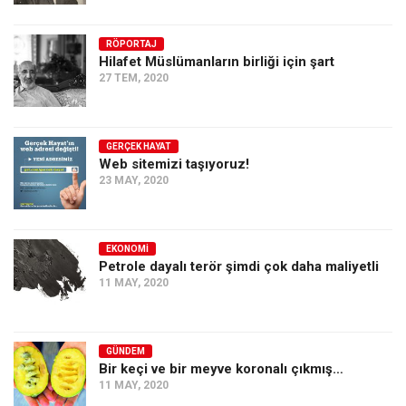
RÖPORTAJ
Hilafet Müslümanların birliği için şart
27 TEM, 2020
GERÇEK HAYAT
Web sitemizi taşıyoruz!
23 MAY, 2020
EKONOMI
Petrole dayalı terör şimdi çok daha maliyetli
11 MAY, 2020
GÜNDEM
Bir keçi ve bir meyve koronalı çıkmış…
11 MAY, 2020