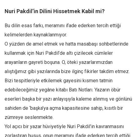
Amerika
Nuri Pakdil’in Dilini Hissetmek Kabil mi?
Avustralya
Tarih
Bu dilin esas farkı, meramını ifade ederken tercih ettiği
Düşünce
kelimelerden kaynaklanmıyor.
Dosyalar
O yüzden de amel etmek ve hatta masabaşı sohbetlerinde
kullanmak için Nuri Pakdil’de altı çizilecek cümleler
arayanların gayreti boşuna. O, öteki yazarlarımızdan
alıştığımız gibi yazılarında bize ilginç fikirler takdim etmez.
Bizi tespitleriyle etkilemek gayesini kısmen tatmin
edebileceğimiz yegâne kitabı Batı Notları. Yazarın öbür
eserleri başka bir yazı anlayışıyla kaleme alınmış ve gönlünü
sahiden de ‘başka’ya açma kapasitesine sahip, kısıtlı bir
zümreye seslenmekte.
Yol açıcı bir yazar hüviyetiyle Nuri Pakdil’in kavranmasını
zorlaştıran husus, onun meramını ifade ederken tercih ettiği