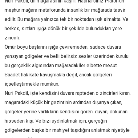
Nuri Pakdil, dil mağarasının kâşifi. Hatırlarsınız Platon’un
meşhur mağara metaforunda insanlık bir mağarada tasvir
edilir. Bu mağara yalnızca tek bir noktadan ışık almakta. Ve
herkes, sırtları ışığa dönük bir şekilde bulundukları yere
zincirli.
Ömür boyu başlarını ışığa çeviremeden, sadece duvara
yansıyan gölgeler ve belli belirsiz sesler üzerinden kurulu
bu gerçeklik algısından mağaradakiler elbette mesut.
Saadet hakikate kavuşmakla değil, ancak gölgeleri
içselleştirmekle mümkün.
Nuri Pakdil, işte kendisini duvara rapteden o zincirleri kıran,
mağaradaki küçük bir gezintinin ardından dışarıya çıkan,
gölgeler yerine varlıkların kendisini gören, duyan, dokunan…
hisseden kişi. Ve bizi aydınlatmak için, gerçeğin
gölgelerden başka bir mahiyet taşıdığını anlatmak niyetiyle