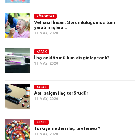
RÖPORTAJ
Velhâsıl İnsan: Sorumluluğumuz tüm
yaratılmışlara…
11 MAY, 2020
KAPAK
İlaç sektörünü kim dizginleyecek?
11 MAY, 2020
KAPAK
Asıl salgın ilaç terörüdür
11 MAY, 2020
GENEL
Türkiye neden ilaç üretemez?
11 MAY, 2020