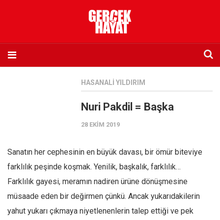
Anasayfa
HASANALI YILDIRIM
Hakkımızda
Nuri Pakdil = Başka
Künye
28 EKIM 2019
İletişim
Abone olmak istiyorum
Sanatın her cephesinin en büyük davası, bir ömür biteviye
Satış noktası listesi
farklılık peşinde koşmak. Yenilik, başkalık, farklılık…
Eksik sayıların temini
Farklılık gayesi, meramın nadiren ürüne dönüşmesine
Sosyal Medya
müsaade eden bir değirmen çünkü. Ancak yukarıdakilerin
Twitter
yahut yukarı çıkmaya niyetlenenlerin talep ettiği ve pek