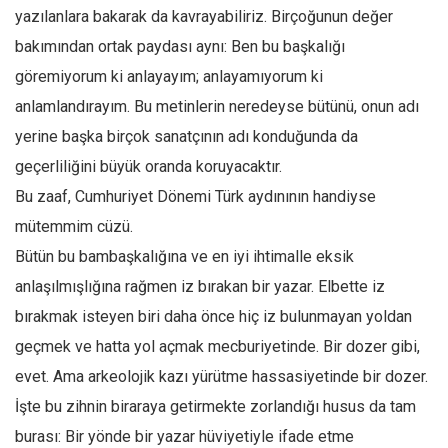
yazılanlara bakarak da kavrayabiliriz. Birçoğunun değer
Mehmet Ali Tekin
bakımından ortak paydası aynı: Ben bu başkalığı
Abir E. Nahas
göremiyorum ki anlayayım; anlayamıyorum ki
Amina S. Jenenkovic
anlamlandırayım. Bu metinlerin neredeyse bütünü, onun adı
Bağdagül Öz
yerine başka birçok sanatçının adı konduğunda da
Esra Elönü
geçerliliğini büyük oranda koruyacaktır.
Bu zaaf, Cumhuriyet Dönemi Türk aydınının handiyse
» Yazar arşivi
mütemmim cüzü.
Bu Sayı
Bütün bu bambaşkalığına ve en iyi ihtimalle eksik
Tüm Sayılar
anlaşılmışlığına rağmen iz bırakan bir yazar. Elbette iz
Kategoriler
bırakmak isteyen biri daha önce hiç iz bulunmayan yoldan
Kültür Sanat
geçmek ve hatta yol açmak mecburiyetinde. Bir dozer gibi,
Kitap
evet. Ama arkeolojik kazı yürütme hassasiyetinde bir dozer.
İşte bu zihnin biraraya getirmekte zorlandığı husus da tam
Karisi kitap sualleri
burası: Bir yönde bir yazar hüviyetiyle ifade etme
7 soruda bu hafta