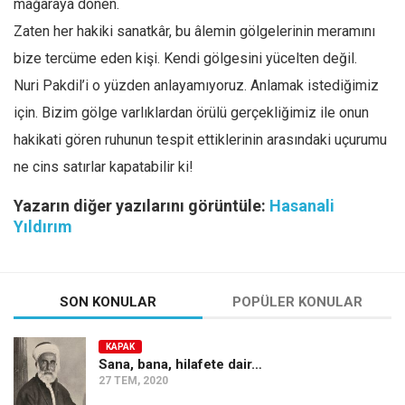
mağaraya dönen.
Zaten her hakiki sanatkâr, bu âlemin gölgelerinin meramını
bize tercüme eden kişi. Kendi gölgesini yücelten değil.
Nuri Pakdil’i o yüzden anlayamıyoruz. Anlamak istediğimiz
için. Bizim gölge varlıklardan örülü gerçekliğimiz ile onun
hakikati gören ruhunun tespit ettiklerinin arasındaki uçurumu
ne cins satırlar kapatabilir ki!
Yazarın diğer yazılarını görüntüle:
Hasanali
Yıldırım
SON KONULAR
POPÜLER KONULAR
KAPAK
Sana, bana, hilafete dair…
27 TEM, 2020