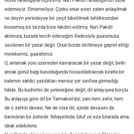
Gönül rahatlığıyla hiçbirimiz Nuri Pakdil’i anladığımızı iddia
edemeyiz. Etmemeliyiz. Çünkü onun eseri zaten anlaşılmak
ve deyim yerindeyse bir çeşit tüketilmek tehlikesinden
korunmuş bir tarzda bize takdim edilmiş. Nuri Pakdil
aklımıza, burada tercih edeceğim ifadesiyle şuurumuza
seslenen bir yazar değil. Onun bizde diriltmeye gayret ettiği
melekemiz, şuuraltımız.
O, anlamak yolu üzerinden kavranacak bir yazar değil, belki
ancak gönül bağı kurulduğunda hissedilebilecek kıratta bir
kalemin sahibi; yazdıkları mensur şiir sınıfına girmediği
hâlde. Bu kudretini de yeteneğine değil, dil anlayışına borçlu.
Bu anlayışa göre dil bir ‘farmakon’dur; yani hem zehir, hem
de o zehrin devası. Ne de olsa dil, içinde devasını da
barındıran bir zehirdir. Nihayetinde lütuf ve eza birarada ama;
idrak edebilene.