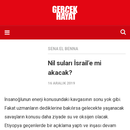
Anasayfa
SENA EL BENNA
Hakkımızda
Nil suları İsrail’e mi
Künye
akacak?
İletişim
16 ARALIK 2019
Abone olmak istiyorum
Satış noktası listesi
İnsanoğlunun enerji konusundaki kavgasının sonu yok gibi.
Eksik sayıların temini
Fakat uzmanların dediklerine bakılırsa gelecekte yaşanacak
Sosyal Medya
savaşların konusu daha ziyade su ve oksijen olacak.
Twitter
Etiyopya geçenlerde bir açıklama yaptı ve inşası devam