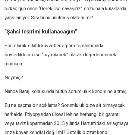
Amerika
birkaç gün önce “Gerekirse savaşırız” sözü hâlâ kulaklarda
Avustralya
yankılanıyor. Sisi bunu unutmuş olabilir mi?
Tarih
“Şahsi tesirimi kullanacağım”
Düşünce
Dosyalar
Son olarak silahlı kuvvetler eğitim toplantısında
söylediklerini ise “tüy dikmek” olarak değerlendirmek
mümkün.
Neymiş?
Nahda Barajı konusunda bütün sorumluluk kendisine aitmiş.
Bu ne saçma bir açıklama? Sorumluluk bize ait olmayacak
herhalde. Etiyopya’dan ülkesi lehine herhangi bir garanti
veya taviz koparmadan 2015 yılında Hartum’daki anlaşmaya
imza koyan kendisi değil mi? Üstelik bizzat kendi