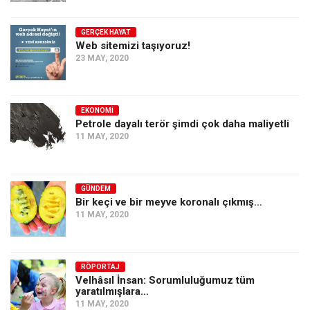
GERÇEK HAYAT
Web sitemizi taşıyoruz!
23 MAY, 2020
EKONOMI
Petrole dayalı terör şimdi çok daha maliyetli
11 MAY, 2020
GÜNDEM
Bir keçi ve bir meyve koronalı çıkmış…
11 MAY, 2020
RÖPORTAJ
Velhâsıl İnsan: Sorumluluğumuz tüm
yaratılmışlara…
11 MAY, 2020