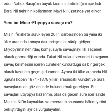
Facebook
eden Nahda Barajı’nın büyük kısmının bitirildiğini açıkladı.
Instagram
Baraj Nil nehrinin kollarından Mavi Nil üzerinde yer alıyor.
YouTube
Yeni bir Mısır-Etiyopya savaşı mı?
Editörden
Mısır’ı felakete sürükleyen 2011 darbesinden bu yana iki
Yazarlar
ülke arasında konuya dair tartışmalar sürüp gidiyor.
Kemal Özer
Etiyopya’nın nehirdaş komşusuyla savaşmayı ilk seçenek
Mahmut Toptaş
olarak görmediği ortada. Fakat Nil suları üzerindeki kavganın
Yvonne Ridley
savaş kelimesini içeren cümleler kurdurduğu da bir gerçek
Barış Tarımcıoğlu
olarak kayıtlara geçmiş durumda. Ayrıca iki ülke arasında Nil
Ömer Kayani
uğruna kopan 1874 -1876 yılları arasındaki Gundet ve Gura
savaşlarını da göz önünde bulundurmak gerekiyor. Bu
Yusuf Armağan
savaşları Etiyopya kazanmış olsa da geçen süre içerisinde
Hasanali Yıldırım
Mısır’ın Nil’in kaynakları ve mecrası konusunda hâkimiyetini
Leyla Şerif Emin
pekiştirdiğini ayrıca vurgulayalım.
Selçuk Türkyılmaz