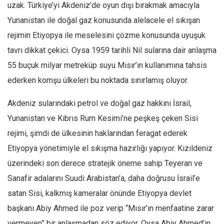
uzak. Türkiye’yi Akdeniz’de oyun dışı bırakmak amacıyla
Ekonomi
Yunanistan ile doğal gaz konusunda alelacele el sıkışan
Spor
rejimin Etiyopya ile meselesini çözme konusunda uyuşuk
Manzara
tavrı dikkat çekici. Oysa 1959 tarihli Nil sularına dair anlaşma
Sağlık
55 buçuk milyar metreküp suyu Mısır’ın kullanımına tahsis
Gıda-Beslenme
ederken komşu ülkeleri bu noktada sınırlamış oluyor.
Hayat
Akdeniz sularındaki petrol ve doğal gaz hakkını İsrail,
Türkiye
Yunanistan ve Kıbrıs Rum Kesimi’ne peşkeş çeken Sisi
Siyaset
rejimi, şimdi de ülkesinin haklarından feragat ederek
Dünya
Etiyopya yönetimiyle el sıkışma hazırlığı yapıyor. Kızıldeniz
Avrupa
üzerindeki son derece stratejik öneme sahip Teyeran ve
Asya
Sanafir adalarını Suudi Arabistan’a, daha doğrusu İsrail’e
satan Sisi, kalkmış kameralar önünde Etiyopya devlet
Afrika
başkanı Abiy Ahmed ile poz verip “Mısır’ın menfaatine zarar
İslam Dünyası
vermeyen” bir anlaşmadan söz ediyor. Oysa Abiy Ahmed’in