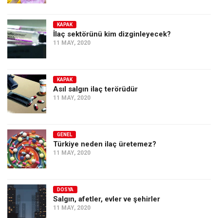
KAPAK
İlaç sektörünü kim dizginleyecek?
11 MAY, 2020
KAPAK
Asıl salgın ilaç terörüdür
11 MAY, 2020
GENEL
Türkiye neden ilaç üretemez?
11 MAY, 2020
DOSYA
Salgın, afetler, evler ve şehirler
11 MAY, 2020