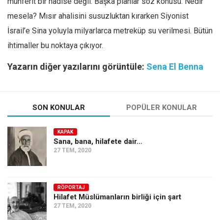
münferit bir hâdise değil. Başka planlar söz konusu. Nedir
mesela? Mısır ahalisini susuzluktan kırarken Siyonist
İsrail’e Sina yoluyla milyarlarca metreküp su verilmesi. Bütün
ihtimaller bu noktaya çıkıyor.
Yazarın diğer yazılarını görüntüle:
Sena El Benna
SON KONULAR
POPÜLER KONULAR
KAPAK
Sana, bana, hilafete dair…
27 TEM, 2020
RÖPORTAJ
Hilafet Müslümanların birliği için şart
27 TEM, 2020