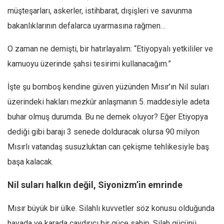
müşteşarları, askerler, istihbarat, dışişleri ve savunma
bakanlıklarının defalarca uyarmasına rağmen…
O zaman ne demişti, bir hatırlayalım: “Etiyopyalı yetkililer ve
kamuoyu üzerinde şahsi tesirimi kullanacağım.”
İşte şu bomboş kendine güven yüzünden Mısır’ın Nil suları
üzerindeki hakları mezkûr anlaşmanın 5. maddesiyle adeta
buhar olmuş durumda. Bu ne demek oluyor? Eğer Etiyopya
dediği gibi barajı 3 senede dolduracak olursa 90 milyon
Mısırlı vatandaş susuzluktan can çekişme tehlikesiyle baş
başa kalacak.
Nil suları halkın değil, Siyonizm’in emrinde
Mısır büyük bir ülke. Silahlı kuvvetler söz konusu olduğunda
havada ve karada caydırıcı bir güce sahip. Silah gücünü