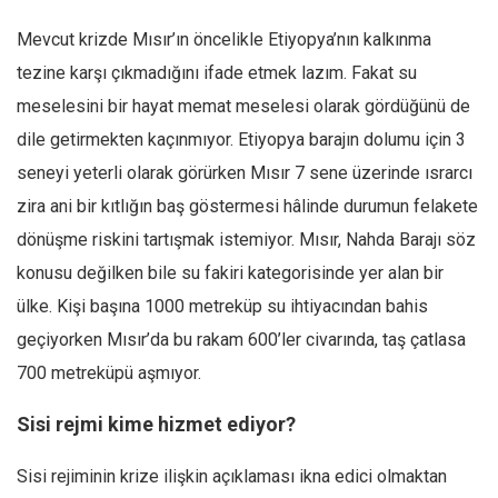
Mehmet Ali Tekin
Mevcut krizde Mısır’ın öncelikle Etiyopya’nın kalkınma
tezine karşı çıkmadığını ifade etmek lazım. Fakat su
Abir E. Nahas
meselesini bir hayat memat meselesi olarak gördüğünü de
Amina S. Jenenkovic
dile getirmekten kaçınmıyor. Etiyopya barajın dolumu için 3
Bağdagül Öz
seneyi yeterli olarak görürken Mısır 7 sene üzerinde ısrarcı
Esra Elönü
zira ani bir kıtlığın baş göstermesi hâlinde durumun felakete
» Yazar arşivi
dönüşme riskini tartışmak istemiyor. Mısır, Nahda Barajı söz
Bu Sayı
konusu değilken bile su fakiri kategorisinde yer alan bir
Tüm Sayılar
ülke. Kişi başına 1000 metreküp su ihtiyacından bahis
geçiyorken Mısır’da bu rakam 600’ler civarında, taş çatlasa
Kategoriler
700 metreküpü aşmıyor.
Kültür Sanat
Kitap
Sisi rejmi kime hizmet ediyor?
Karisi kitap sualleri
Sisi rejiminin krize ilişkin açıklaması ikna edici olmaktan
7 soruda bu hafta