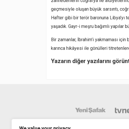
zannedenlerin coğrafya ile aidiyetlerin
geçmesiyle oluşan büyük sarsıntı, coğr
Hafter gibi bir terör baronuna Libya’yı 
yaşadık. Gayr-i meşru bağımlı yapılar bü
Bir zamanlar, İbrahim’i yakmaması için
karınca hikâyesi ile gönülleri titretenler
Yazarın diğer yazılarını görün
We value your privacy