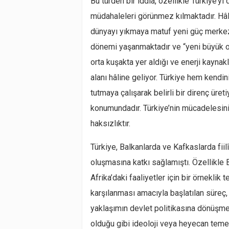
Bu türden bir iddia, özellikle Türkiye’y
müdahaleleri görünmez kılmaktadır. Hâl
dünyayı yıkmaya matuf yeni güç merkez
dönemi yaşanmaktadır ve “yeni büyük 
orta kuşakta yer aldığı ve enerji kayn
alanı hâline geliyor. Türkiye hem kend
tutmaya çalışarak belirli bir direnç üre
konumundadır. Türkiye’nin mücadelesini
haksızlıktır.
Türkiye, Balkanlarda ve Kafkaslarda fiil
oluşmasına katkı sağlamıştı. Özellikle 
Afrika’daki faaliyetler için bir örneklik 
karşılanması amacıyla başlatılan süreç
yaklaşımın devlet politikasına dönüşmes
olduğu gibi ideoloji veya heyecan tem