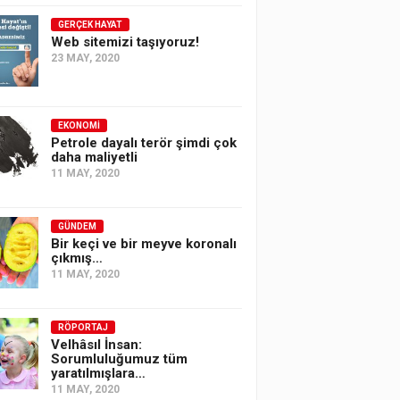
GERÇEK HAYAT
Web sitemizi taşıyoruz!
23 MAY, 2020
EKONOMI
Petrole dayalı terör şimdi çok
daha maliyetli
11 MAY, 2020
GÜNDEM
Bir keçi ve bir meyve koronalı
çıkmış…
11 MAY, 2020
RÖPORTAJ
Velhâsıl İnsan:
Sorumluluğumuz tüm
yaratılmışlara…
11 MAY, 2020