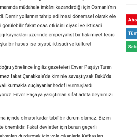
amanında müdahale imkânı kazandırdığı için Osmanlı’nın
di. Demir yollarının tahrip edilmesi dönemsel olarak ele
Abon
 görülebilir fakat esas etkisini siyasî ve iktisadî
Tüm
ji kaynakları üzerinde emperyalist bir hâkimiyet tesis
şka bir husus ise siyasî, iktisadî ve kültürel
Satı
ğru yönelince İngiliz gazeteleri Enver Paşa’yı Turan
ilmez fakat Çanakkale’de kiminle savaştıysak Bakû’da
ayali kurmakla suçlayanlar hedefi vurmuşlardı.
nıyoruz. Enver Paşa’ya yakıştırılan sıfat adeta beynimizi
şma içinde olması kadar tabiî bir durum olamaz. Bizim
te önemlidir. Fakat devletler için bunun geçerli
alyanları durdurmak için yola çıkanlarla Kafkasları