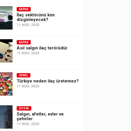
KAPAK
İlaç sektörünü kim
dizginleyecek?
11 MAY, 2020
KAPAK
Asıl salgın ilaç terörüdür
11 MAY, 2020
GENEL
Türkiye neden ilaç üretemez?
11 MAY, 2020
DOSYA
Salgın, afetler, evler ve
şehirler
11 MAY, 2020