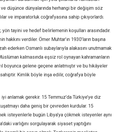
dı ve düşünce dünyalarında herhangi bir değişim söz
lar ve imparatorluk coğrafyasına sahip çıkıyorlardı.
 yön tayini ve hedef belirlemenin koşulları arasındadır.
in hakkını verdiler. Ömer Muhtar’ın 1930’ların başına
izah ederken Osmanlı subaylarıyla alakasını unutmamak
e Müslüman kalmasında eşsiz rol oynayan kahramanların
 yıl boyunca gelene geçene anlatmıştır ve bu hikâyeler
hiptir. Kimlik böyle inşa edilir, coğrafya böyle
iyi anlamak gerekir. 15 Temmuz’da Türkiye’ye diz
kuşatmayı daha geniş bir çevreden kurdular. 15
tmek isteyenlerle bugün Libya’ya çökmek isteyenler aynı
a’daki varlığını sorgulayarak siyaset yaptığını