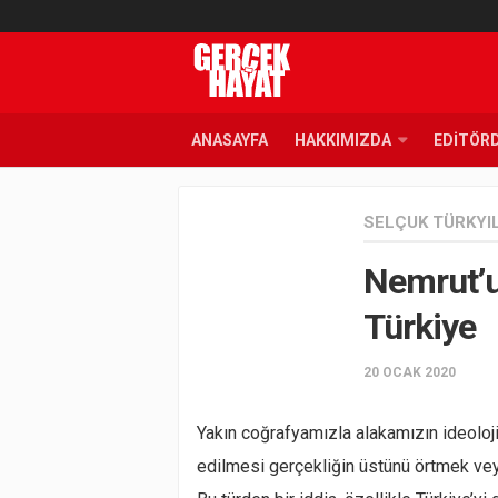
ANASAYFA
HAKKIMIZDA
EDITÖR
SELÇUK TÜRKYI
Nemrut’u
Türkiye
20 OCAK 2020
Yakın coğrafyamızla alakamızın ideoloj
edilmesi gerçekliğin üstünü örtmek vey