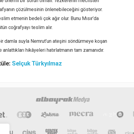
de önemli bir sorun olmalı. Tezkerenin meclisten
afyanın çözülmesinin önlenebileceğini gösteriyor.
teslim etmenin bedeli çok ağır olur. Bunu Mısır’da
tün coğrafyayı teslim alır.
 bir damla suyla Nemrut’un ateşini söndürmeye koşan
e anlattıkları hikâyeleri hatırlatmanın tam zamanıdır.
tüle:
Selçuk Türkyılmaz