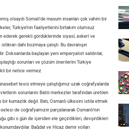
miş olsaydı Somali’de masum insanları çok vahim bir
keler, Türkiye’nin faaliyetlerini birtakım olumsuz
m ederek gerekli gördüklerinde siyasî, askerî ve
istikrarı dahi bozmaya çalıştı. Bu davranışın
ir. Doksanlarda başlayan yeni emperyalist saldırılar,
şılaştığı sorunları ve çözüm önerilerini Türkiye
lı bir netice vermez.
ünasebet tesis etmeye çalıştığımız uzak coğrafyalarda
etlerin sorunlarını Batılı merkezler tarafından üretilen
r kurnazlık değil. Batı, Osmanlı ülkesini istila etmek
selesi de coğrafyamızın parçalanarak Osmanlı’nın
ğu gibi o gün de içeriden ele geçirdikleri, devşirdikleri
jlı konumdaydılar. Bağdat ve Hicaz demir yolları