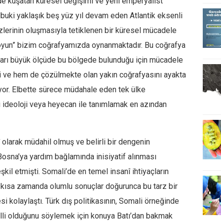
i de kuşatan küresel değişimi ve yeni emperyalist
buki yaklaşık beş yüz yıl devam eden Atlantik eksenli
lerinin oluşmasıyla tetiklenen bir küresel mücadele
oyun” bizim coğrafyamızda oynanmaktadır. Bu coğrafya
akları büyük ölçüde bu bölgede bulunduğu için mücadele
ini ve hem de çözülmekte olan yakın coğrafyasını ayakta
tiyor. Elbette sürece müdahale eden tek ülke
 ideoloji veya heyecan ile tanımlamak en azından
î olarak müdahil olmuş ve belirli bir dengenin
Bosna’ya yardım bağlamında inisiyatif alınması
teşkil etmişti. Somali’de en temel insanî ihtiyaçların
, kısa zamanda olumlu sonuçlar doğurunca bu tarz bir
i kolaylaştı. Türk dış politikasının, Somali örneğinde
elli olduğunu söylemek için konuya Batı’dan bakmak