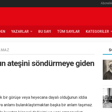
Abonelik
DEN
YAZARLAR
BU SAYI
TÜM SAYILAR
KATEGORILER
LMAZ
S
n ateşini söndürmeye giden
ik bir görüşe veya heyecana dayalı olduğunun iddia
a anlamı bulanıklaştırmaktan başka bir anlam taşımaz.