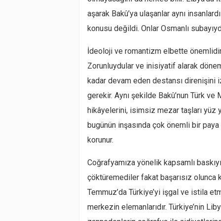
aşarak Bakû’ya ulaşanlar aynı insanlar
konusu değildi. Onlar Osmanlı subayıydı
İdeoloji ve romantizm elbette önemlidir,
Zorunluydular ve inisiyatif alarak dönem
kadar devam eden destansı direnişini 
gerekir. Aynı şekilde Bakû’nun Türk v
hikâyelerini, isimsiz mezar taşları yüz
bugünün inşasında çok önemli bir paya sa
korunur.
Coğrafyamıza yönelik kapsamlı baskıyı 
çöktüremediler fakat başarısız olunca 
Temmuz’da Türkiye’yi işgal ve istila e
merkezin elemanlarıdır. Türkiye’nin Liby