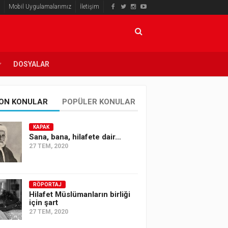
Mobil Uygulamalarımız
İletişim
DOSYALAR
ON KONULAR
POPÜLER KONULAR
KAPAK
Sana, bana, hilafete dair…
27 TEM, 2020
RÖPORTAJ
Hilafet Müslümanların birliği
için şart
27 TEM, 2020