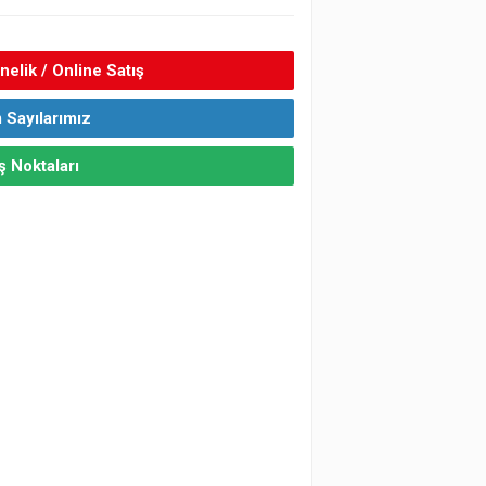
elik / Online Satış
 Sayılarımız
ş Noktaları