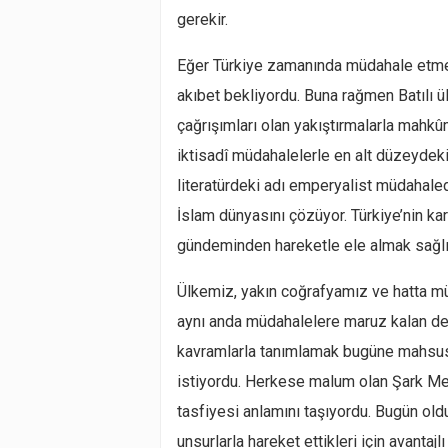
gerekir.
Eğer Türkiye zamanında müdahale etme
akıbet bekliyordu. Buna rağmen Batılı ül
çağrışımları olan yakıştırmalarla mahkû
iktisadî müdahalelerle en alt düzeydeki 
literatürdeki adı emperyalist müdahaled
İslam dünyasını çözüyor. Türkiye’nin kar
gündeminden hareketle ele almak sağlık
Ülkemiz, yakın coğrafyamız ve hatta m
aynı anda müdahalelere maruz kalan devl
kavramlarla tanımlamak bugüne mahsus bi
istiyordu. Herkese malum olan Şark Me
tasfiyesi anlamını taşıyordu. Bugün oldu
unsurlarla hareket ettikleri için avanta