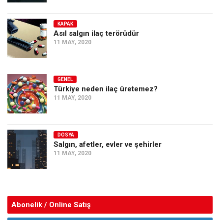
KAPAK
Asıl salgın ilaç terörüdür
11 MAY, 2020
GENEL
Türkiye neden ilaç üretemez?
11 MAY, 2020
DOSYA
Salgın, afetler, evler ve şehirler
11 MAY, 2020
Abonelik / Online Satış