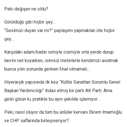
Amerika
Peki değişen ne oldu?
Avustralya
Tarih
Görüldüğü gibi hiçbir şey…
Düşünce
“Sesimizi duyan var mı?” paylaşımı yapmaktan öte hiçbir
şey…
Dosyalar
Karşıdaki adam/kadın ismiyle cismiyle orta yerde durup
tavrını net koyarken, isimsiz metinlerle kendimizi avutmak
bunca yılın sonunda gelinen final olmamalı…
Hiyerarşik yapısında ilk kez “Kültür Sanattan Sorumlu Genel
Başkan Yardımcılığı” ihdas etmiş bir parti AK Parti. Ama
gelin görün ki, pratikte bu aynı şekilde işlemiyor…
Peki, nasıl oluyor da tüm bu ünlüler kervanı Ekrem İmamoğlu
ve CHP saflarında birleşiveriyor?