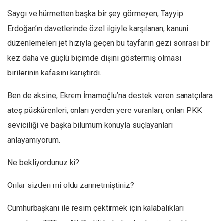
Facebook
Saygı ve hürmetten başka bir şey görmeyen, Tayyip
Instagram
Erdoğan’ın davetlerinde özel ilgiyle karşılanan, kanunî
YouTube
düzenlemeleri jet hızıyla geçen bu tayfanın gezi sonrası bir
Editörden
kez daha ve güçlü biçimde dişini göstermiş olması
birilerinin kafasını karıştırdı.
Yazarlar
Kemal Özer
Ben de aksine, Ekrem İmamoğlu’na destek veren sanatçılara
Mahmut Toptaş
ateş püskürenleri, onları yerden yere vuranları, onları PKK
Yvonne Ridley
seviciliği ve başka bilumum konuyla suçlayanları
Barış Tarımcıoğlu
anlayamıyorum.
Ömer Kayani
Ne bekliyordunuz ki?
Yusuf Armağan
Onlar sizden mi oldu zannetmiştiniz?
Hasanali Yıldırım
Leyla Şerif Emin
Cumhurbaşkanı ile resim çektirmek için kalabalıkları
Selçuk Türkyılmaz