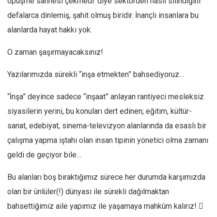
öpüşme sahnesi çekmedi’ diye sektörden nasıl silindiğini
defalarca dinlemiş, şahit olmuş biridir. İnançlı insanlara bu
alanlarda hayat hakkı yok.
O zaman şaşırmayacaksınız!
Yazılarımızda sürekli “inşa etmekten” bahsediyoruz…
“İnşa” deyince sadece “inşaat” anlayan rantiyeci mesleksiz
siyasilerin yerini, bu konuları dert edinen; eğitim, kültür-
sanat, edebiyat, sinema-televizyon alanlarında da esaslı bir
çalışma yapma iştahı olan insan tipinin yönetici olma zamanı
geldi de geçiyor bile…
Bu alanları boş bıraktığımız sürece her durumda karşımızda
olan bir ünlüler(!) dünyası ile sürekli dağılmaktan
bahsettiğimiz aile yapımız ile yaşamaya mahkûm kalırız! 