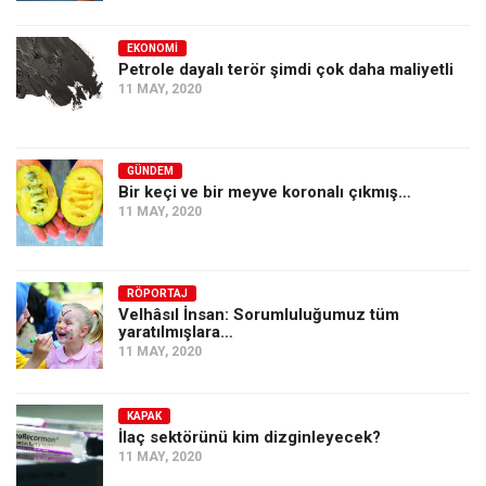
EKONOMI
Petrole dayalı terör şimdi çok daha maliyetli
11 MAY, 2020
GÜNDEM
Bir keçi ve bir meyve koronalı çıkmış…
11 MAY, 2020
RÖPORTAJ
Velhâsıl İnsan: Sorumluluğumuz tüm
yaratılmışlara…
11 MAY, 2020
KAPAK
İlaç sektörünü kim dizginleyecek?
11 MAY, 2020