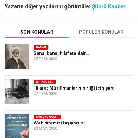
Yazarın diğer yazılarını görüntüle:
Şükrü Kanber
SON KONULAR
POPÜLER KONULAR
KAPAK
Sana, bana, hilafete dair…
27 TEM, 2020
RÖPORTAJ
Hilafet Müslümanların birliği için şart
27 TEM, 2020
GERÇEK HAYAT
Web sitemizi taşıyoruz!
23 MAY, 2020