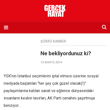
Anasayfa
ŞÜKRÜ KANBER
Hakkımızda
Ne bekliyordunuz ki?
Künye
13 MAYIS 2019
İletişim
Abone olmak istiyorum
YSK’nın İstanbul seçimlerini iptal etmesi üzerine sosyal
Satış noktası listesi
medyada başlatılan “her şey çok güzel olacak(!)”
Eksik sayıların temini
paylaşımlarına katılan sanat ve eğlence dünyasındaki
Sosyal Medya
insanların keskin tavırları, AK Parti cenahını şaşırtmışa
Twitter
benziyor…