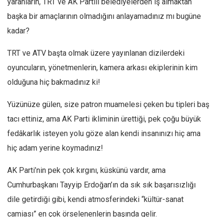
yaranların, TRT ve AK Partili belediyelerden iş almaktan
Mehmet Ali Tekin
başka bir amaçlarının olmadığını anlayamadınız mı bugüne
kadar?
Abir E. Nahas
Amina S. Jenenkovic
TRT ve ATV başta olmak üzere yayınlanan dizilerdeki
Bağdagül Öz
oyuncuların, yönetmenlerin, kamera arkası ekiplerinin kim
Esra Elönü
olduğuna hiç bakmadınız ki!
» Yazar arşivi
Yüzünüze gülen, size patron muamelesi çeken bu tipleri baş
Bu Sayı
tacı ettiniz, ama AK Parti ikliminin ürettiği, pek çoğu büyük
Tüm Sayılar
fedâkarlık isteyen yolu göze alan kendi insanınızı hiç ama
hiç adam yerine koymadınız!
Kategoriler
Kültür Sanat
AK Parti’nin pek çok kırgını, küskünü vardır, ama
Kitap
Cumhurbaşkanı Tayyip Erdoğan’ın da sık sık başarısızlığı
Karisi kitap sualleri
dile getirdiği gibi, kendi atmosferindeki “kültür-sanat
7 soruda bu hafta
camiası” en çok örselenenlerin başında gelir.