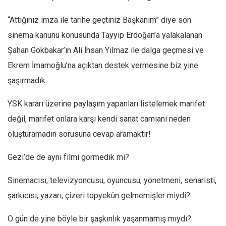
Ekonomi
“Attığınız imza ile tarihe geçtiniz Başkanım” diye son
Spor
sinema kanunu konusunda Tayyip Erdoğan’a yalakalanan
Manzara
Şahan Gökbakar’ın Ali İhsan Yılmaz ile dalga geçmesi ve
Sağlık
Ekrem İmamoğlu’na açıktan destek vermesine biz yine
Gıda-Beslenme
şaşırmadık.
Hayat
YSK kararı üzerine paylaşım yapanları listelemek marifet
Türkiye
değil, marifet onlara karşı kendi sanat camianı neden
Siyaset
oluşturamadın sorusuna cevap aramaktır!
Dünya
Gezi’de de aynı filmi görmedik mi?
Avrupa
Asya
Sinemacısı, televizyoncusu, oyuncusu, yönetmeni, senaristi,
şarkıcısı, yazarı, çizeri topyekûn gelmemişler miydi?
Afrika
İslam Dünyası
O gün de yine böyle bir şaşkınlık yaşanmamış mıydı?