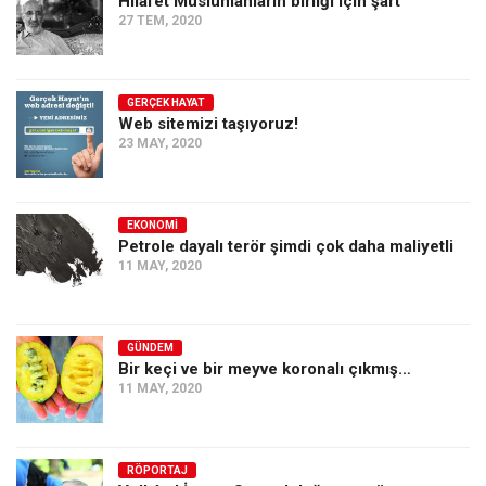
Hilafet Müslümanların birliği için şart
27 TEM, 2020
GERÇEK HAYAT
Web sitemizi taşıyoruz!
23 MAY, 2020
EKONOMI
Petrole dayalı terör şimdi çok daha maliyetli
11 MAY, 2020
GÜNDEM
Bir keçi ve bir meyve koronalı çıkmış…
11 MAY, 2020
RÖPORTAJ