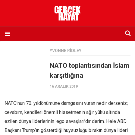
Anasayfa
YVONNE RIDLEY
Hakkımızda
NATO toplantısından İslam
Künye
karşıtlığına
İletişim
16 ARALIK 2019
Abone olmak istiyorum
Satış noktası listesi
NATO’nun 70. yıldönümüne damgasını vuran nedir derseniz;
Eksik sayıların temini
cevabım, kendileri önemli hissetmenin ağır yükü altında
Sosyal Medya
ezilen dünya liderlerinin ‘ego savaşları’dır derim. Hele ABD
Twitter
Başkanı Trump’ın gösterdiği huysuzluğu bırakın dünya lideri