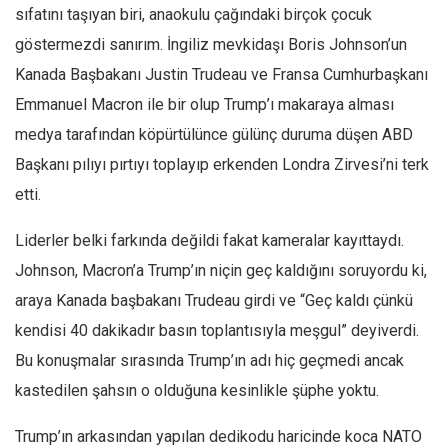
Facebook
sıfatını taşıyan biri, anaokulu çağındaki birçok çocuk
Instagram
göstermezdi sanırım. İngiliz mevkidaşı Boris Johnson’un
Kanada Başbakanı Justin Trudeau ve Fransa Cumhurbaşkanı
YouTube
Emmanuel Macron ile bir olup Trump’ı makaraya alması
Editörden
medya tarafından köpürtülünce gülünç duruma düşen ABD
Yazarlar
Başkanı pılıyı pırtıyı toplayıp erkenden Londra Zirvesi’ni terk
Kemal Özer
etti.
Mahmut Toptaş
Liderler belki farkında değildi fakat kameralar kayıttaydı.
Yvonne Ridley
Johnson, Macron’a Trump’ın niçin geç kaldığını soruyordu ki,
Barış Tarımcıoğlu
araya Kanada başbakanı Trudeau girdi ve “Geç kaldı çünkü
Ömer Kayani
kendisi 40 dakikadır basın toplantısıyla meşgul” deyiverdi.
Yusuf Armağan
Bu konuşmalar sırasında Trump’ın adı hiç geçmedi ancak
Hasanali Yıldırım
kastedilen şahsın o olduğuna kesinlikle şüphe yoktu.
Leyla Şerif Emin
Trump’ın arkasından yapılan dedikodu haricinde koca NATO
Selçuk Türkyılmaz