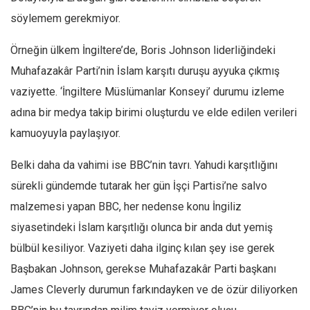
Amerika
söylemem gerekmiyor.
Avustralya
Örneğin ülkem İngiltere’de, Boris Johnson liderliğindeki
Tarih
Muhafazakâr Parti’nin İslam karşıtı duruşu ayyuka çıkmış
Düşünce
vaziyette. ‘İngiltere Müslümanlar Konseyi’ durumu izleme
Dosyalar
adına bir medya takip birimi oluşturdu ve elde edilen verileri
kamuoyuyla paylaşıyor.
Belki daha da vahimi ise BBC’nin tavrı. Yahudi karşıtlığını
sürekli gündemde tutarak her gün İşçi Partisi’ne salvo
malzemesi yapan BBC, her nedense konu İngiliz
siyasetindeki İslam karşıtlığı olunca bir anda dut yemiş
bülbül kesiliyor. Vaziyeti daha ilginç kılan şey ise gerek
Başbakan Johnson, gerekse Muhafazakâr Parti başkanı
James Cleverly durumun farkındayken ve de özür diliyorken