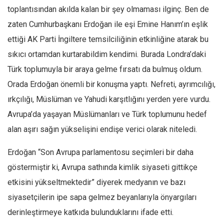
toplantısından akılda kalan bir şey olmaması ilginç. Ben de
Mehmet Ali Tekin
zaten Cumhurbaşkanı Erdoğan ile eşi Emine Hanım’ın eşlik
Abir E. Nahas
ettiği AK Parti İngiltere temsilciliğinin etkinliğine atarak bu
Amina S. Jenenkovic
sıkıcı ortamdan kurtarabildim kendimi. Burada Londra’daki
Bağdagül Öz
Türk toplumuyla bir araya gelme fırsatı da bulmuş oldum.
Esra Elönü
Orada Erdoğan önemli bir konuşma yaptı. Nefreti, ayrımcılığı,
» Yazar arşivi
ırkçılığı, Müslüman ve Yahudi karşıtlığını yerden yere vurdu.
Avrupa’da yaşayan Müslümanları ve Türk toplumunu hedef
Bu Sayı
alan aşırı sağın yükselişini endişe verici olarak niteledi.
Tüm Sayılar
Erdoğan “Son Avrupa parlamentosu seçimleri bir daha
Kategoriler
göstermiştir ki, Avrupa sathında kimlik siyaseti gittikçe
Kültür Sanat
etkisini yükseltmektedir” diyerek medyanın ve bazı
Kitap
siyasetçilerin ipe sapa gelmez beyanlarıyla önyargıları
Karisi kitap sualleri
derinleştirmeye katkıda bulunduklarını ifade etti.
7 soruda bu hafta