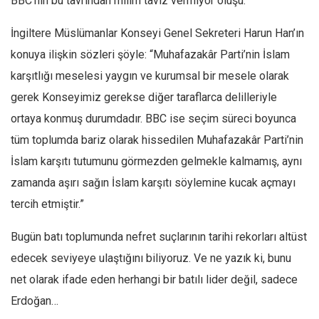
BBC’nin bu tavrından milim taviz vermiyor oluşu.
İngiltere Müslümanlar Konseyi Genel Sekreteri Harun Han’ın
konuya ilişkin sözleri şöyle: “Muhafazakâr Parti’nin İslam
karşıtlığı meselesi yaygın ve kurumsal bir mesele olarak
gerek Konseyimiz gerekse diğer taraflarca delilleriyle
ortaya konmuş durumdadır. BBC ise seçim süreci boyunca
tüm toplumda bariz olarak hissedilen Muhafazakâr Parti’nin
İslam karşıtı tutumunu görmezden gelmekle kalmamış, aynı
zamanda aşırı sağın İslam karşıtı söylemine kucak açmayı
tercih etmiştir.”
Bugün batı toplumunda nefret suçlarının tarihi rekorları altüst
edecek seviyeye ulaştığını biliyoruz. Ve ne yazık ki, bunu
net olarak ifade eden herhangi bir batılı lider değil, sadece
Erdoğan…