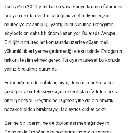
Türkiye’nin 2011 yılından bu yana Suriye krizinin faturasını
Ekonomi
ödeyen ülkelerden biri olduğunu ve 4 milyonu aşkın
Spor
mülteciye ev sahipliği yaptığını düşününce Erdoğan’ın
Manzara
söyledikleri daha bir önem kazanıyor. Bu arada Avrupa
Sağlık
Birliği’nin mülteciler konusunda üzerine düşen mali
Gıda-Beslenme
yükümlülükleri yerine getirmediği eleştirisinde Erdoğan’ın
Hayat
hakkını teslim etmek gerek. Türkiye maalesef bu konuda
Türkiye
yalnız bırakılmış durumda.
Siyaset
Erdoğan’ın sözleri ufuk açıcıydı, devamlı surette altını
Dünya
çizdiğimiz bir tehlikeye, aşırı sağa ilişkin ifadeleri ders
Avrupa
niteliğindeydi. Eleştirisine rağmen yine de diplomatik
Asya
nezaketi elden bırakmayışı ise ayrıca dikkat çekti.
Afrika
Ben ne bir liderim, ne de diplomasi mesleğindeyim.
İslam Dünyası
Dolayısıyla Erdoğan gibi sözlerimi cımbızla seçerek