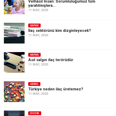
Velhâsıl İnsan: Sorumluluğumuz tüm
yaratılmışlara…
11 MAY, 2020
KAPAK
İlaç sektörünü kim dizginleyecek?
11 MAY, 2020
KAPAK
Asıl salgın ilaç terörüdür
11 MAY, 2020
GENEL
Türkiye neden ilaç üretemez?
11 MAY, 2020
DOSYA