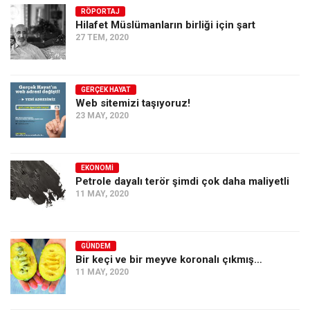
RÖPORTAJ
Hilafet Müslümanların birliği için şart
27 TEM, 2020
GERÇEK HAYAT
Web sitemizi taşıyoruz!
23 MAY, 2020
EKONOMI
Petrole dayalı terör şimdi çok daha maliyetli
11 MAY, 2020
GÜNDEM
Bir keçi ve bir meyve koronalı çıkmış…
11 MAY, 2020