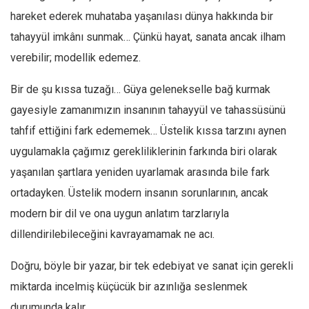
Amerika
hareket ederek muhataba yaşanılası dünya hakkında bir
Avustralya
tahayyül imkânı sunmak… Çünkü hayat, sanata ancak ilham
Tarih
verebilir; modellik edemez.
Düşünce
Bir de şu kıssa tuzağı… Güya gelenekselle bağ kurmak
Dosyalar
gayesiyle zamanımızın insanının tahayyül ve tahassüsünü
tahfif ettiğini fark edememek… Üstelik kıssa tarzını aynen
uygulamakla çağımız gerekliliklerinin farkında biri olarak
yaşanılan şartlara yeniden uyarlamak arasında bile fark
ortadayken. Üstelik modern insanın sorunlarının, ancak
modern bir dil ve ona uygun anlatım tarzlarıyla
dillendirilebileceğini kavrayamamak ne acı.
Doğru, böyle bir yazar, bir tek edebiyat ve sanat için gerekli
miktarda incelmiş küçücük bir azınlığa seslenmek
durumunda kalır.