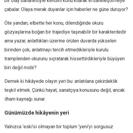
bir olay bahanesiyle kendini konu kılarak efsaneleştirmeye
çabalar. Olaya merak duyanlar için haberler ne güne duruyor?
Öte yandan, elbette her konu, dilendiğinde okuru
gözyaşlarına boğan bir trajediye taşınabilir bir karakterdedir
ama yazar, anlattıkları üzerine örülen duvarda yükselen
birinden çok, anlatmayı tercih etmedikleriyle kurulu
tramplenden okurunu sıçratarak hissettirdikleriyle büyüyen
biri değil midir?
Demek ki hikâyede olayın yeri bu: anlatılana çekirdeklik
teşkil etmek. Çünkü hayat, sanatçıya konusunu değil, ancak
ilham kaynağı sunar.
Günümüzde hikâyenin yeri
Yalnızca ‘eski’si olmayan bir toplum ‘yeni’yi sorgusuz