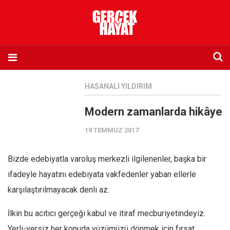
Anasayfa
HASANALI YILDIRIM
Hakkımızda
Modern zamanlarda hikâye
Künye
19 TEMMUZ 2017
İletişim
Abone olmak istiyorum
Bizde edebiyatla varoluş merkezli ilgilenenler, başka bir
Satış noktası listesi
ifadeyle hayatını edebiyata vakfedenler yaban ellerle
Eksik sayıların temini
karşılaştırılmayacak denli az.
Sosyal Medya
İlkin bu acıtıcı gerçeği kabul ve itiraf mecburiyetindeyiz.
Twitter
Yerli-yersiz her konuda yüzümüzü dönmek için fırsat