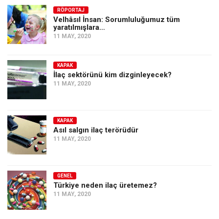
RÖPORTAJ
Velhâsıl İnsan: Sorumluluğumuz tüm
yaratılmışlara…
11 MAY, 2020
KAPAK
İlaç sektörünü kim dizginleyecek?
11 MAY, 2020
KAPAK
Asıl salgın ilaç terörüdür
11 MAY, 2020
GENEL
Türkiye neden ilaç üretemez?
11 MAY, 2020