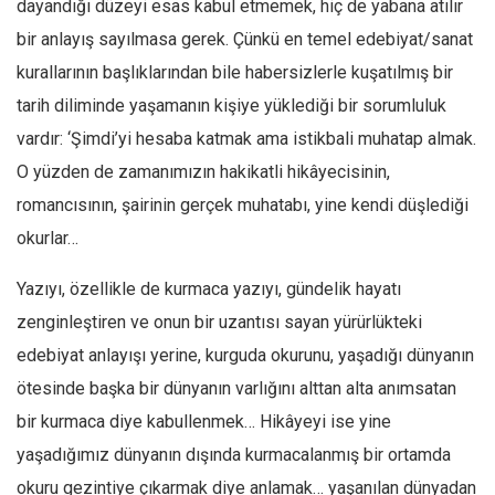
dayandığı düzeyi esas kabul etmemek, hiç de yabana atılır
Ekonomi
bir anlayış sayılmasa gerek. Çünkü en temel edebiyat/sanat
Spor
kurallarının başlıklarından bile habersizlerle kuşatılmış bir
Manzara
tarih diliminde yaşamanın kişiye yüklediği bir sorumluluk
Sağlık
vardır: ‘Şimdi’yi hesaba katmak ama istikbali muhatap almak.
O yüzden de zamanımızın hakikatli hikâyecisinin,
Gıda-Beslenme
romancısının, şairinin gerçek muhatabı, yine kendi düşlediği
Hayat
okurlar…
Türkiye
Siyaset
Yazıyı, özellikle de kurmaca yazıyı, gündelik hayatı
Dünya
zenginleştiren ve onun bir uzantısı sayan yürürlükteki
edebiyat anlayışı yerine, kurguda okurunu, yaşadığı dünyanın
Avrupa
ötesinde başka bir dünyanın varlığını alttan alta anımsatan
Asya
bir kurmaca diye kabullenmek… Hikâyeyi ise yine
Afrika
yaşadığımız dünyanın dışında kurmacalanmış bir ortamda
İslam Dünyası
okuru gezintiye çıkarmak diye anlamak… yaşanılan dünyadan