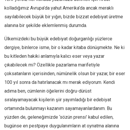
Facebook
kolladığımız Avrupa’da yahut Amerika’da ancak meraklı
Instagram
sayılabilecek büyük bir yığın, bizde bizzat edebiyat üretme
YouTube
alanına bir şekilde eklemlenmiş durumda.
Editörden
Ülkemizdeki bu büyük edebiyat doğurganlığı yüzlerce
Yazarlar
dergiye, binlerce isme, bir o kadar kitaba dönüşmekte. Ne ki
Kemal Özer
bu kitleden hakiki anlamıyla kalıcı eser veya yazar
Mahmut Toptaş
çıkabilecek mi? Özellikle pazarlama marifetiyle
Yvonne Ridley
çoksatanların içerisinden, nümûnelik olsun bir yazar, bir eser
Barış Tarımcıoğlu
100 yıl sonra da hatırlanacak mı merak ediyorum. Kendi
adıma ben, cümlenin öğelerini doğru-dürüst
Ömer Kayani
sıralayamayacak kişilerin şiir yayımladığı bir edebiyat
Yusuf Armağan
ortamında bulunmayı kazanım sayamayanlardanım. Bu
Hasanali Yıldırım
yüzden de, geleneğimizde ‘sözün prensi’ kabul edilen,
Leyla Şerif Emin
bugünse en pestpaye duygulanımların at oynatma alanına
Selçuk Türkyılmaz