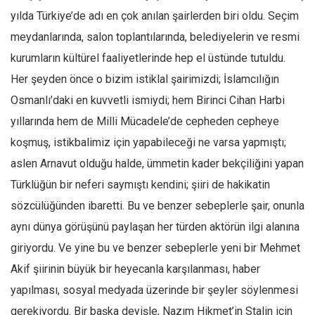
Amerika
yılda Türkiye’de adı en çok anılan şairlerden biri oldu. Seçim
Avustralya
meydanlarında, salon toplantılarında, belediyelerin ve resmi
Tarih
kurumların kültürel faaliyetlerinde hep el üstünde tutuldu.
Düşünce
Her şeyden önce o bizim istiklal şairimizdi; İslamcılığın
Dosyalar
Osmanlı’daki en kuvvetli ismiydi; hem Birinci Cihan Harbi
yıllarında hem de Milli Mücadele’de cepheden cepheye
koşmuş, istikbalimiz için yapabileceği ne varsa yapmıştı;
aslen Arnavut olduğu halde, ümmetin kader bekçiliğini yapan
Türklüğün bir neferi saymıştı kendini; şiiri de hakikatin
sözcülüğünden ibaretti. Bu ve benzer sebeplerle şair, onunla
aynı dünya görüşünü paylaşan her türden aktörün ilgi alanına
giriyordu. Ve yine bu ve benzer sebeplerle yeni bir Mehmet
Akif şiirinin büyük bir heyecanla karşılanması, haber
yapılması, sosyal medyada üzerinde bir şeyler söylenmesi
gerekiyordu. Bir başka deyişle, Nazım Hikmet’in Stalin için