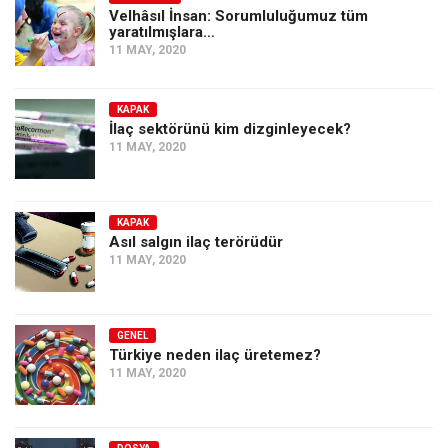
Velhâsıl İnsan: Sorumluluğumuz tüm
yaratılmışlara…
11 MAY, 2020
KAPAK
İlaç sektörünü kim dizginleyecek?
11 MAY, 2020
KAPAK
Asıl salgın ilaç terörüdür
11 MAY, 2020
GENEL
Türkiye neden ilaç üretemez?
11 MAY, 2020