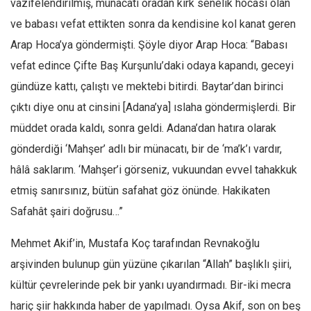
vazifelendirilmiş, münacatı oradan kırk senelik hocası olan
Ekonomi
ve babası vefat ettikten sonra da kendisine kol kanat geren
Spor
Arap Hoca’ya göndermişti. Şöyle diyor Arap Hoca: “Babası
Manzara
vefat edince Çifte Baş Kurşunlu’daki odaya kapandı, geceyi
gündüze kattı, çalıştı ve mektebi bitirdi. Baytar’dan birinci
Sağlık
çıktı diye onu at cinsini [Adana’ya] ıslaha göndermişlerdi. Bir
Gıda-Beslenme
müddet orada kaldı, sonra geldi. Adana’dan hatıra olarak
Hayat
gönderdiği ‘Mahşer’ adlı bir münacatı, bir de ‘ma’k’ı vardır,
Türkiye
hâlâ saklarım. ‘Mahşer’i görseniz, vukuundan evvel tahakkuk
Siyaset
etmiş sanırsınız, bütün safahat göz önünde. Hakikaten
Dünya
Safahât şairi doğrusu…”
Avrupa
Mehmet Akif’in, Mustafa Koç tarafından Revnakoğlu
Asya
arşivinden bulunup gün yüzüne çıkarılan “Allah” başlıklı şiiri,
Afrika
kültür çevrelerinde pek bir yankı uyandırmadı. Bir-iki mecra
İslam Dünyası
hariç şiir hakkında haber de yapılmadı. Oysa Akif, son on beş