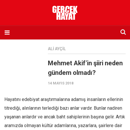
Anasayfa
ALI AYÇIL
Hakkımızda
Mehmet Akif’in şiiri neden
Künye
gündem olmadı?
İletişim
14 MAYIS 2018
Abone olmak istiyorum
Satış noktası listesi
Hayatını edebiyat araştırmalarına adamış insanların ellerinin
Eksik sayıların temini
titrediği, alınlarının terlediği bazı anlar vardır. Bunlar nadiren
Sosyal Medya
yaşanan anlardır ve ancak baht sahiplerinin başına gelir. Artık
Twitter
aramızda olmayan kültür adamlarına, yazarlara, şairlere dair