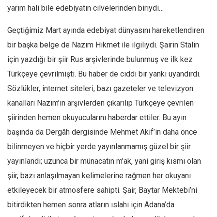
yarım hali bile edebiyatın cilvelerinden biriydi…
Mehmet Ali Tekin
Geçtiğimiz Mart ayında edebiyat dünyasını hareketlendiren
Abir E. Nahas
bir başka belge de Nazım Hikmet ile ilgiliydi. Şairin Stalin
Amina S. Jenenkovic
için yazdığı bir şiir Rus arşivlerinde bulunmuş ve ilk kez
Bağdagül Öz
Türkçeye çevrilmişti. Bu haber de ciddi bir yankı uyandırdı.
Esra Elönü
Sözlükler, internet siteleri, bazı gazeteler ve televizyon
» Yazar arşivi
kanalları Nazım’ın arşivlerden çıkarılıp Türkçeye çevrilen
Bu Sayı
şiirinden hemen okuyucularını haberdar ettiler. Bu ayın
Tüm Sayılar
başında da Dergâh dergisinde Mehmet Akif’in daha önce
bilinmeyen ve hiçbir yerde yayınlanmamış güzel bir şiir
Kategoriler
yayınlandı; uzunca bir münacatın m’ak, yani giriş kısmı olan
Kültür Sanat
şiir, bazı anlaşılmayan kelimelerine rağmen her okuyanı
Kitap
etkileyecek bir atmosfere sahipti. Şair, Baytar Mektebi’ni
Karisi kitap sualleri
bitirdikten hemen sonra atların ıslahı için Adana’da
7 soruda bu hafta