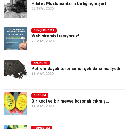
Hilafet Müslümanların birliği için şart
27 TEM, 2020
GERÇEK HAYAT
Web sitemizi taşıyoruz!
23 MAY, 2020
EKONOMI
Petrole dayalı terör şimdi çok daha maliyetli
11 MAY, 2020
GÜNDEM
Bir keçi ve bir meyve koronalı çıkmış…
11 MAY, 2020
RÖPORTAJ