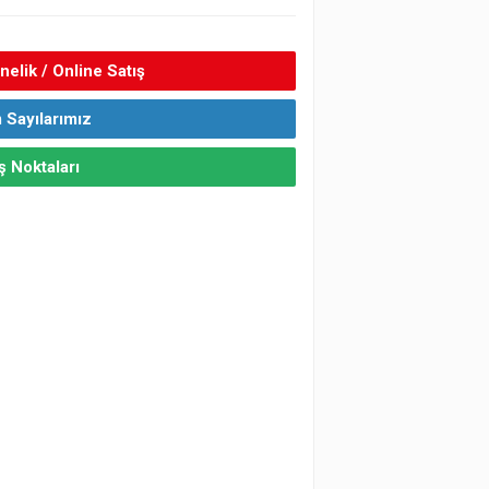
elik / Online Satış
 Sayılarımız
ş Noktaları