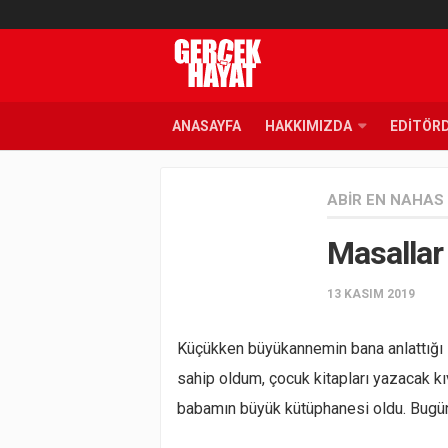
ANASAYFA
HAKKIMIZDA
EDITÖR
ABIR EN NAHAS
Masallar
13 KASIM 2019
Küçükken büyükannemin bana anlattığı s
sahip oldum, çocuk kitapları yazacak k
babamın büyük kütüphanesi oldu. Bugünl