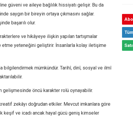
 güveni ve aileye bağlılık hissiyatı gelişir. Bu da
nde saygın bir bireyin ortaya çıkmasını sağlar.
Abon
nde başarılı olur.
Tüm
akterlere ve hikâyeye ilişkin yapılan tartışmalar
etme yeteneğini geliştirir. İnsanlarla kolay iletişime
Satı
bilgilendirmek mümkündür. Tarihî, dinî, sosyal ve ilmî
tarılabilir.
n gelişmesinde öncü karakter rolü oynayabilir.
kreatif zekâyı doğrudan etkiler. Mevcut imkanlara göre
 keşif ve icadı ancak hayal gücü geniş kimseler