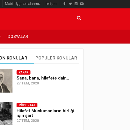
Mobil Uygulamalarımız
İletişim
DOSYALAR
ON KONULAR
POPÜLER KONULAR
KAPAK
Sana, bana, hilafete dair…
27 TEM, 2020
RÖPORTAJ
Hilafet Müslümanların birliği
için şart
27 TEM, 2020