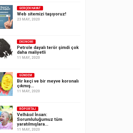
GERÇEK HAYAT
Web sitemizi taşıyoruz!
23 MAY, 2020
EKONOMI
Petrole dayalı terör şimdi çok
daha maliyetli
11 MAY, 2020
GÜNDEM
Bir keçi ve bir meyve koronalı
çıkmış…
11 MAY, 2020
RÖPORTAJ
Velhâsıl İnsan:
Sorumluluğumuz tüm
yaratılmışlara…
11 MAY, 2020