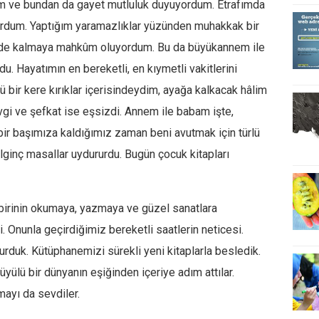
im ve bundan da gayet mutluluk duyuyordum. Etrafımda
rdum. Yaptığım yaramazlıklar yüzünden muhakkak bir
r evde kalmaya mahkûm oluyordum. Bu da büyükannem ile
u. Hayatımın en bereketli, en kıymetli vakitlerini
ü bir kere kırıklar içerisindeydim, ayağa kalkacak hâlim
i ve şefkat ise eşsizdi. Annem ile babam işte,
ir başımıza kaldığımız zaman beni avutmak için türlü
 ilginç masallar uydururdu. Bugün çocuk kitapları
birinin okumaya, yazmaya ve güzel sanatlara
 Onunla geçirdiğimiz bereketli saatlerin neticesi.
rduk. Kütüphanemizi sürekli yeni kitaplarla besledik.
yülü bir dünyanın eşiğinden içeriye adım attılar.
ayı da sevdiler.