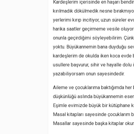
Kardeşlerim içerisinde en haşarı bend
kırılmadık dökülmedik nesne bırakmıyo
yerlerimi kırıp incitiyor, uzun sürele
harika saatler geçirmeme vesile oluyord
onunla geçirdiğimi söyleyebilirim. Çünk
yoktu. Büyükannemin bana duyduğu sevg
kardeşlerim de okulda iken koca evde b
usullere başvurur, sihir ve hayalle dolu
yazabiliyorsam onun sayesindedir.
Aileme ve çocuklarıma baktığımda her 
düşkünlüğü aslında büyükannemin eseri.
Eşimle evimizde büyük bir kütüphane ku
Masal kitapları sayesinde çocuklarım bü
Masallar sayesinde başka kitaplar okum