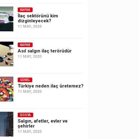
KAPAK
İlaç sektörünü kim
dizginleyecek?
11 MAY, 2020
KAPAK
Asıl salgın ilaç terörüdür
11 MAY, 2020
GENEL
Türkiye neden ilaç üretemez?
11 MAY, 2020
DOSYA
Salgın, afetler, evler ve
şehirler
11 MAY, 2020