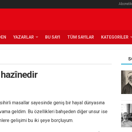
Abonelik
DEN
YAZARLAR
BU SAYI
TÜM SAYILAR
KATEGORILER
S
 hazînedir
ihirli masallar sayesinde geniş bir hayal dünyasına
ıvama geldim. Bu özellikleri bahşeden diğer unsur ise
ere gelişimi bu iki şeye borçluyum.