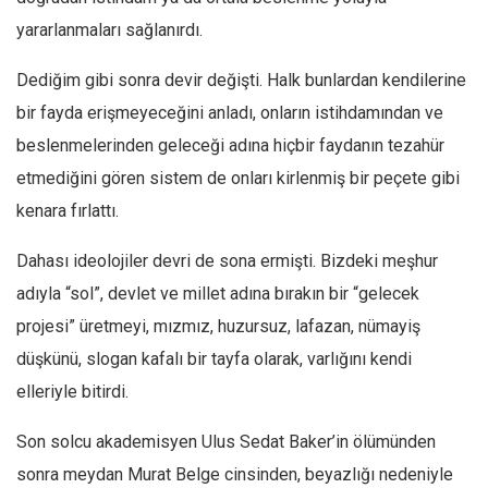
Amerika
yararlanmaları sağlanırdı.
Avustralya
Tarih
Dediğim gibi sonra devir değişti. Halk bunlardan kendilerine
bir fayda erişmeyeceğini anladı, onların istihdamından ve
Düşünce
beslenmelerinden geleceği adına hiçbir faydanın tezahür
Dosyalar
etmediğini gören sistem de onları kirlenmiş bir peçete gibi
kenara fırlattı.
Dahası ideolojiler devri de sona ermişti. Bizdeki meşhur
adıyla “sol”, devlet ve millet adına bırakın bir “gelecek
projesi” üretmeyi, mızmız, huzursuz, lafazan, nümayiş
düşkünü, slogan kafalı bir tayfa olarak, varlığını kendi
elleriyle bitirdi.
Son solcu akademisyen Ulus Sedat Baker’in ölümünden
sonra meydan Murat Belge cinsinden, beyazlığı nedeniyle