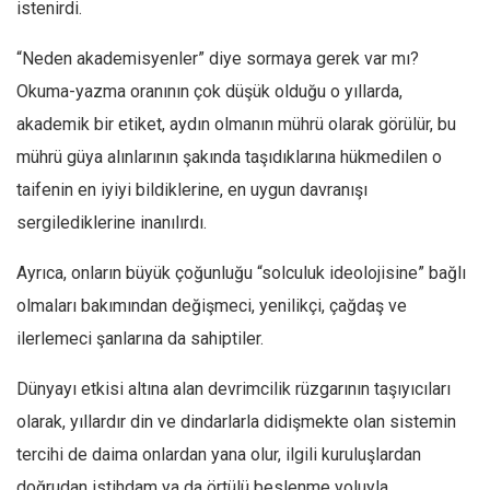
istenirdi.
Ekonomi
“Neden akademisyenler” diye sormaya gerek var mı?
Spor
Okuma-yazma oranının çok düşük olduğu o yıllarda,
Manzara
akademik bir etiket, aydın olmanın mührü olarak görülür, bu
Sağlık
mührü güya alınlarının şakında taşıdıklarına hükmedilen o
Gıda-Beslenme
taifenin en iyiyi bildiklerine, en uygun davranışı
Hayat
sergilediklerine inanılırdı.
Türkiye
Ayrıca, onların büyük çoğunluğu “solculuk ideolojisine” bağlı
Siyaset
olmaları bakımından değişmeci, yenilikçi, çağdaş ve
Dünya
ilerlemeci şanlarına da sahiptiler.
Avrupa
Dünyayı etkisi altına alan devrimcilik rüzgarının taşıyıcıları
Asya
olarak, yıllardır din ve dindarlarla didişmekte olan sistemin
Afrika
tercihi de daima onlardan yana olur, ilgili kuruluşlardan
İslam Dünyası
doğrudan istihdam ya da örtülü beslenme yoluyla