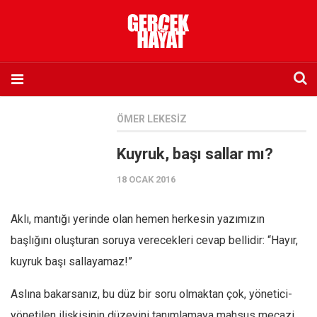
Anasayfa
ÖMER LEKESIZ
Hakkımızda
Kuyruk, başı sallar mı?
Künye
18 OCAK 2016
İletişim
Abone olmak istiyorum
Aklı, mantığı yerinde olan hemen herkesin yazımızın
Satış noktası listesi
başlığını oluşturan soruya verecekleri cevap bellidir: “Hayır,
Eksik sayıların temini
kuyruk başı sallayamaz!”
Sosyal Medya
Aslına bakarsanız, bu düz bir soru olmaktan çok, yönetici-
Twitter
yönetilen ilişkisinin düzeyini tanımlamaya mahsus mecazi