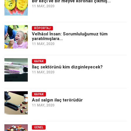
Bir keçi ve bir meyve koronalı çıkmış…
11 MAY, 2020
RÖPORTAJ
Velhâsıl İnsan: Sorumluluğumuz tüm
yaratılmışlara…
11 MAY, 2020
KAPAK
İlaç sektörünü kim dizginleyecek?
11 MAY, 2020
KAPAK
Asıl salgın ilaç terörüdür
11 MAY, 2020
GENEL