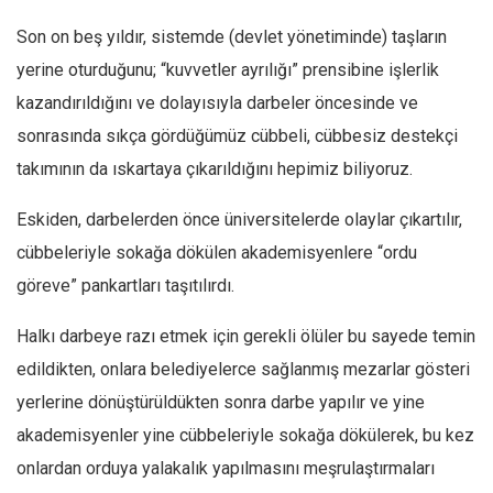
Mehmet Ali Tekin
Son on beş yıldır, sistemde (devlet yönetiminde) taşların
yerine oturduğunu; “kuvvetler ayrılığı” prensibine işlerlik
Abir E. Nahas
kazandırıldığını ve dolayısıyla darbeler öncesinde ve
Amina S. Jenenkovic
sonrasında sıkça gördüğümüz cübbeli, cübbesiz destekçi
Bağdagül Öz
takımının da ıskartaya çıkarıldığını hepimiz biliyoruz.
Esra Elönü
» Yazar arşivi
Eskiden, darbelerden önce üniversitelerde olaylar çıkartılır,
cübbeleriyle sokağa dökülen akademisyenlere “ordu
Bu Sayı
göreve” pankartları taşıtılırdı.
Tüm Sayılar
Halkı darbeye razı etmek için gerekli ölüler bu sayede temin
Kategoriler
edildikten, onlara belediyelerce sağlanmış mezarlar gösteri
Kültür Sanat
yerlerine dönüştürüldükten sonra darbe yapılır ve yine
Kitap
akademisyenler yine cübbeleriyle sokağa dökülerek, bu kez
Karisi kitap sualleri
onlardan orduya yalakalık yapılmasını meşrulaştırmaları
7 soruda bu hafta