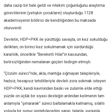
daha cazip bir hale geldi ve nitekim çoğunluğunu araştırma
görevlilerinin (yetişkin çocukların) oluşturduğu 1128
akademisyenin bildirisi de kendiliğinden bu maksada
oturuverdi.
Devletin, HDP=PKK ile yürüttüğü savaşta, on kez sokulduğu
delikten, on birinci kez sokulmamak için sürdürdüğü
kararlılık, öncelikle “Bereketli Hilal”in kaosundan,
belirsizliğinden nemalanan güçleri tedirgin etmişti.
“Çözüm süreci”nde, akla, mantığa sığmayan talepleriyle,
hadsiz, hesapsız tehditleriyle devleti zora sokmak isteyen
HDP=PKK, kendi kavminden baskı ve zulümle elde ettiği
yüzde on üçlük bir siyasi desteğin ardından kelimenin tam
anlamıyla “şımararak” süreci baltalamakla kalmamış, silahlı
yoluyla bir sonuç üretebileceğini sanıp, talanla, vurgunla,