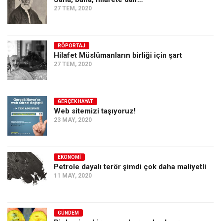
27 TEM, 2020
RÖPORTAJ
Hilafet Müslümanların birliği için şart
27 TEM, 2020
GERÇEK HAYAT
Web sitemizi taşıyoruz!
23 MAY, 2020
EKONOMI
Petrole dayalı terör şimdi çok daha maliyetli
11 MAY, 2020
GÜNDEM