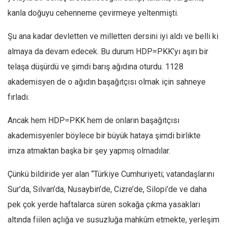
kanla doğuyu cehenneme çevirmeye yeltenmişti.
Şu ana kadar devletten ve milletten dersini iyi aldı ve belli ki
almaya da devam edecek. Bu durum HDP=PKK’yı aşırı bir
telaşa düşürdü ve şimdi barış ağıdına oturdu. 1128
akademisyen de o ağıdın başağıtçısı olmak için sahneye
fırladı.
Ancak hem HDP=PKK hem de onların başağıtçısı
akademisyenler böylece bir büyük hataya şimdi birlikte
imza atmaktan başka bir şey yapmış olmadılar.
Çünkü bildiride yer alan “Türkiye Cumhuriyeti; vatandaşlarını
Sur’da, Silvan’da, Nusaybin’de, Cizre’de, Silopi’de ve daha
pek çok yerde haftalarca süren sokağa çıkma yasakları
altında fiilen açlığa ve susuzluğa mahkûm etmekte, yerleşim