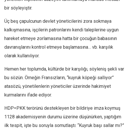
Facebook
bir söyleyiştir.
Instagram
Üç beş çapulcunun devlet yöneticilerini zora sokmaya
YouTube
kalkışmasına, işçilerin patronlarını kendi taleplerine uygun
Editörden
hareket etmeye zorlamasına hatta bir çocuğun babasının
Yazarlar
davranışlarını kontrol etmeye başlamasına… vb. karşılık
Kemal Özer
olarak kullanılıyor.
Mahmut Toptaş
Hemen her toplumda, kültürde bir karşılığı, söyleniş şekli var
Yvonne Ridley
bu sözün. Örneğin Fransızların, “kuyruk köpeği sallıyor”
Barış Tarımcıoğlu
atasözü, yönetilenlerin yöneticiler üzerinde hakimiyet
Ömer Kayani
kurmalarını ifade ediyor.
Yusuf Armağan
HDP=PKK terörünü destekleyen bir bildiriye imza koymuş
Hasanali Yıldırım
1128 akademisyenin durumu üzerine düşünürken, yaptığım
Leyla Şerif Emin
ilk tespit, işte bu soruyla somutlaştı: “Kuyruk başı sallar mı?”
Selçuk Türkyılmaz