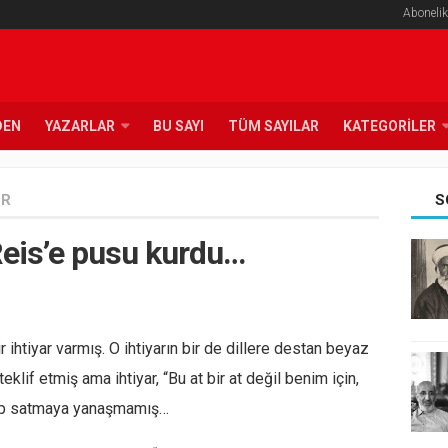
Abonelik
DEN
YAZARLAR
BU SAYI
TÜM SAYILAR
KATEGORILER
ER
S
 Reis’e pusu kurdu…
 ihtiyar varmış. O ihtiyarın bir de dillere destan beyaz
teklif etmiş ama ihtiyar, “Bu at bir at değil benim için,
eyip satmaya yanaşmamış…