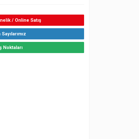
elik / Online Satış
 Sayılarımız
ş Noktaları