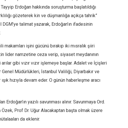
a Tayyip Erdoğan hakkında soruşturma başlatıldığı
farklılığı gözeterek kin ve düşmanlığa açıkça tahrik”
l DGM’ye talimat yazarak, Erdoğan’ın ifadesinin
.
i makamları işini gücünü bırakıp iki mısralık şiiri
n lider namzetine ceza verip, siyaset meydanının
 arılar gibi vızır vızır işlemeye başlar. Adalet ve İçişleri
 Genel Müdürlükleri, İstanbul Valiliği, Diyarbakır ve
r ışık hızıyla devam eder. O günün haberleşme aracı
n Erdoğan’ın yazılı savunması alınır. Savunmaya Ord.
in Özek, Prof Dr. Uğur Alacakaptan başta olmak üzere
talaaları da eklenir.