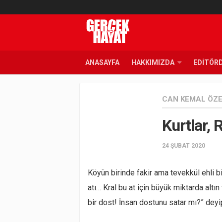
ANASAYFA
HAKKIMIZDA
EDITÖR
CAN KEMAL ÖZ
Kurtlar,
24 ŞUBAT 2020
Köyün birinde fakir ama tevekkül ehli bir
atı… Kral bu at için büyük miktarda altın 
bir dost! İnsan dostunu satar mı?” d