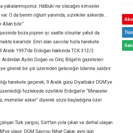
a yakalanmışsınız. Hâlbuki ne olacağını kimseler
k var. O da benim oğlum yanımda, sizinkiler askerde…
Abon
Allah bilir.”
Tüm
pesinde boza pişiren iyi saatte olsunlar yahut da
kte kararlıdır. Emri alan savcılar hızla harekete
Satı
ı 8 Aralık 1997’de Erdoğan hakkında TCK 312/2
Ardından Aydın Doğan ve Dinç Bilgin’in gazeteleri
girerek bir şiir üzerinden geleceğin liderine saldırır.
ılığı harekete geçerek, 9 Aralık günü Diyarbakır DGM’ye
zenlediği fezlekede özellikle Erdoğan’ın “Minareler
ız, müminler asker” diyerek söze başladığına özel
ışan Türk yargısı, Siirt’ten yola çıkan ve derhal ulaşan
M’ye ulaşır. DGM Savcısı Nihat Çakar, aynı gün