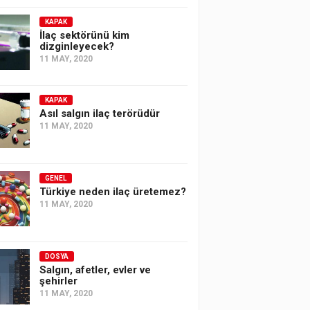
KAPAK
İlaç sektörünü kim
dizginleyecek?
11 MAY, 2020
KAPAK
Asıl salgın ilaç terörüdür
11 MAY, 2020
GENEL
Türkiye neden ilaç üretemez?
11 MAY, 2020
DOSYA
Salgın, afetler, evler ve
şehirler
11 MAY, 2020