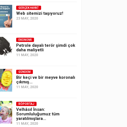
GERÇEK HAYAT
Web sitemizi taşıyoruz!
23 MAY, 2020
EKONOMI
Petrole dayalı terör şimdi çok
daha maliyetli
11 MAY, 2020
GÜNDEM
Bir keçi ve bir meyve koronalı
çıkmış…
11 MAY, 2020
RÖPORTAJ
Velhâsıl İnsan:
Sorumluluğumuz tüm
yaratılmışlara…
11 MAY, 2020