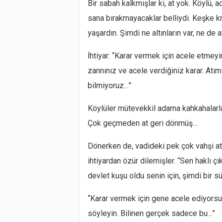
Bir sabah kalkmışlar ki, at yok. Köylü, a
sana bırakmayacaklar belliydi. Keşke k
yaşardın. Şimdi ne altınların var, ne de 
İhtiyar: “Karar vermek için acele etmey
zannınız ve acele verdiğiniz karar. Atım
bilmiyoruz…”
Köylüler mütevekkil adama kahkahalarl
Çok geçmeden at geri dönmüş…
Dönerken de, vadideki pek çok vahşi atı
ihtiyardan özür dilemişler. “Sen haklı çık
devlet kuşu oldu senin için, şimdi bir s
“Karar vermek için gene acele ediyorsu
söyleyin. Bilinen gerçek sadece bu…”