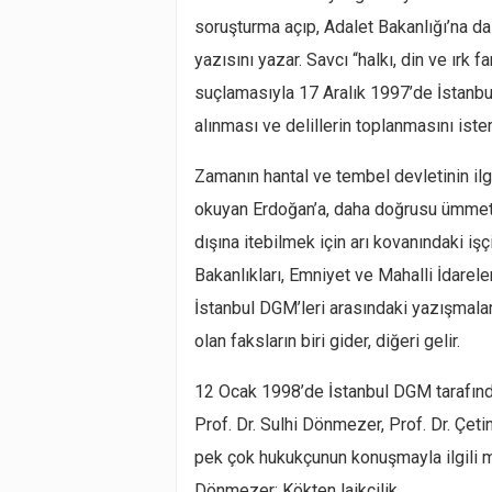
soruşturma açıp, Adalet Bakanlığı’na d
yazısını yazar. Savcı “halkı, din ve ırk 
suçlamasıyla 17 Aralık 1997’de İstanbu
alınması ve delillerin toplanmasını ister
Zamanın hantal ve tembel devletinin ilgil
okuyan Erdoğan’a, daha doğrusu ümmeti
dışına itebilmek için arı kovanındaki işçi
Bakanlıkları, Emniyet ve Mahalli İdareler
İstanbul DGM’leri arasındaki yazışmala
olan faksların biri gider, diğeri gelir.
12 Ocak 1998’de İstanbul DGM tarafında
Prof. Dr. Sulhi Dönmezer, Prof. Dr. Çet
pek çok hukukçunun konuşmayla ilgili mü
Dönmezer: Kökten laikçilik