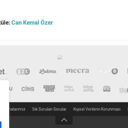
tüle:
Can Kemal Özer
gulamalarımız
Sık Sorulan Sorular
Kişisel Verilerin Korunması