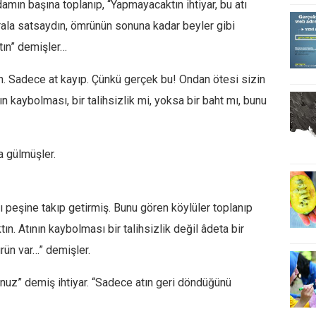
damın başına toplanıp, “Yapmayacaktın ihtiyar, bu atı
rala satsaydın, ömrünün sonuna kadar beyler gibi
atın” demişler…
in. Sadece at kayıp. Çünkü gerçek bu! Ondan ötesi sizin
ın kaybolması, bir talihsizlik mi, yoksa bir baht mı, bunu
a gülmüşler.
 peşine takıp getirmiş. Bunu gören köylüler toplanıp
tın. Atının kaybolması bir talihsizlik değil âdeta bir
ürün var…” demişler.
nuz” demiş ihtiyar. “Sadece atın geri döndüğünü