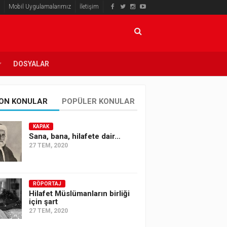
Mobil Uygulamalarımız
İletişim
DOSYALAR
ON KONULAR
POPÜLER KONULAR
KAPAK
Sana, bana, hilafete dair…
27 TEM, 2020
RÖPORTAJ
Hilafet Müslümanların birliği
için şart
27 TEM, 2020