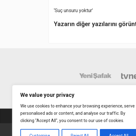
‘Suç unsuru yoktur’
Yazarın diğer yazılarını görün
We value your privacy
We use cookies to enhance your browsing experience, serve
personalised ads or content, and analyse our traffic. By
Abonelik
Mobil Uy
clicking "Accept All", you consent to our use of cookies.
Gerçek Hayat © 2015. Her hakkı sakldır.
Customise
Reject All
Accept All