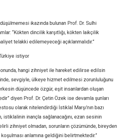
 düşülmemesi ikazında bulunan Prof. Dr. Sulhi
r: “Kökten dincilik karşıtlığı, kökten laikçilik
aaliyet telakki edilemeyeceği açıklanmalıdır.”
ürkiye istiyor
unda, hangi zihniyet ile hareket edilirse edilsin
içinde, sevgiyle, ülkeye hizmet edilmesi zorunluluğunu
herkesin düşüncede özgür, eşit insanlardan oluşan
dir” diyen Prof. Dr. Çetin Özek ise devamla şunları
stosu olarak nitelendirdiği İstiklal Marşı’nın bazı
, istiklalinin inançla sağlanacağını, ezan sesinin
lirli zihniyet olmadan, sorunların çözümünde, bireyden
 koşulması anlamına geldiğini belirtmektedir.”