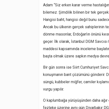
Adam “Siz erken karar verme hastalığın
bilemez. Şimdilik bilinen bir tek gerçe
Hangisi baht, hangisi değil bunu sadece 
Ancak bu ülkenin gerçek sahiplerinin te
dönme masonlar, Erdoğan’ın önünü kesme
geçer. İlk olarak, İstanbul DGM Savcıs
maddesi kapsamında inceleme başlatır. 
başta olmak üzere sapkın medya devreye 
Bir gün sonra ise Siirt Cumhuriyet Savc
konuşmanın bant çözümünü gönderir. Dü
süngü, kubbeler miğfer, camiler kışlam
vurgu yapılır.
O kaplumbağa yürüyüşünden daha ağır çal
fezleke üzerine aynı gün Diyarbakır DG