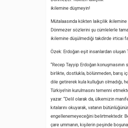
ikilemine düşmeyin!
Mütalaasında kökten laikçilik ikilemine
Dönmezer sözlerini şu cümlelerle tamamla
ikilemine düşülmediği takdirde irticai f
Özek: Erdoğan eşit insanlardan oluşan T
“Recep Tayyip Erdoğan konuşmasının son
birlikte, dostlukla, bölünmeden, barış 
dile getirerek kula kulluğun olmadığı, 
Türkiye’nin kurulmasını temenni etmekte
yazar: “Delil olarak da, ülkemizin manife
kıtalarını okuyarak, vatanın bütünlüğünün
engellenemeyeceğini belirtmektedir. Be
çare ummanın, kişilerin peşinde boşuna