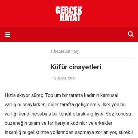
Anasayfa
CIHAN AKTAŞ
Hakkımızda
Küfür cinayetleri
Künye
1 ŞUBAT 2016
İletişim
Abone olmak istiyorum
Hızla akıyor süreç. Toplum bir tarafta kadının kamusal
Satış noktası listesi
varlığını onaylarken, diğer tarafta gelişmemiş ilkel yön bu
Eksik sayıların temini
varlığı kendi hesabına bir tehdit olarak algılıyor. Söz konusu
Sosyal Medya
düzeneğin tanım ve tarifleriyle kadınlar ve erkekler
Twitter
insanlığını geliştirme yollarından sapmaya zorlanıyor, sürekli