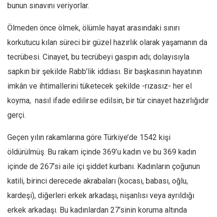
Facebook
bunun sınavını veriyorlar.
Instagram
Ölmeden önce ölmek, ölümle hayat arasındaki sınırı
YouTube
korkutucu kılan süreci bir güzel hazırlık olarak yaşamanın da
Editörden
tecrübesi. Cinayet, bu tecrübeyi gaspın adı; dolayısıyla
sapkın bir şekilde Rabb’lik iddiası. Bir başkasının hayatının
Yazarlar
imkân ve ihtimallerini tüketecek şekilde -rızasız- her el
Kemal Özer
koyma, nasıl ifade edilirse edilsin, bir tür cinayet hazırlığıdır
Mahmut Toptaş
gerçi.
Yvonne Ridley
Barış Tarımcıoğlu
Geçen yılın rakamlarına göre Türkiye’de 1542 kişi
öldürülmüş. Bu rakam içinde 369’u kadın ve bu 369 kadın
Ömer Kayani
içinde de 267’si aile içi şiddet kurbanı. Kadınların çoğunun
Yusuf Armağan
katili, birinci derecede akrabaları (kocası, babası, oğlu,
Hasanali Yıldırım
kardeşi), diğerleri erkek arkadaşı, nişanlısı veya ayrıldığı
Leyla Şerif Emin
erkek arkadaşı. Bu kadınlardan 27’sinin koruma altında
Selçuk Türkyılmaz