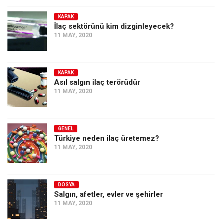
Amerika
KAPAK
Avustralya
İlaç sektörünü kim dizginleyecek?
Tarih
11 MAY, 2020
Düşünce
Dosyalar
KAPAK
Asıl salgın ilaç terörüdür
11 MAY, 2020
GENEL
Türkiye neden ilaç üretemez?
11 MAY, 2020
DOSYA
Salgın, afetler, evler ve şehirler
11 MAY, 2020