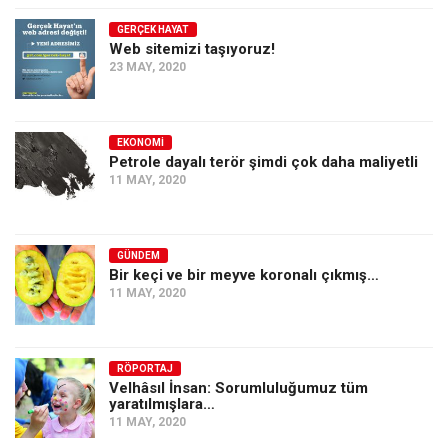
Ekonomi
GERÇEK HAYAT
Web sitemizi taşıyoruz!
Spor
23 MAY, 2020
Manzara
Sağlık
EKONOMI
Gıda-Beslenme
Petrole dayalı terör şimdi çok daha maliyetli
11 MAY, 2020
Hayat
Türkiye
Siyaset
GÜNDEM
Bir keçi ve bir meyve koronalı çıkmış…
Dünya
11 MAY, 2020
Avrupa
Asya
RÖPORTAJ
Afrika
Velhâsıl İnsan: Sorumluluğumuz tüm
yaratılmışlara…
İslam Dünyası
11 MAY, 2020