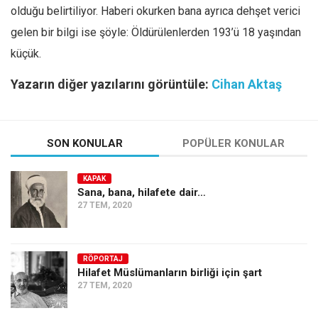
olduğu belirtiliyor. Haberi okurken bana ayrıca dehşet verici
Mehmet Ali Tekin
gelen bir bilgi ise şöyle: Öldürülenlerden 193’ü 18 yaşından
Abir E. Nahas
küçük.
Amina S. Jenenkovic
Yazarın diğer yazılarını görüntüle:
Cihan Aktaş
Bağdagül Öz
Esra Elönü
» Yazar arşivi
SON KONULAR
POPÜLER KONULAR
Bu Sayı
KAPAK
Tüm Sayılar
Sana, bana, hilafete dair…
27 TEM, 2020
Kategoriler
Kültür Sanat
RÖPORTAJ
Kitap
Hilafet Müslümanların birliği için şart
27 TEM, 2020
Karisi kitap sualleri
7 soruda bu hafta