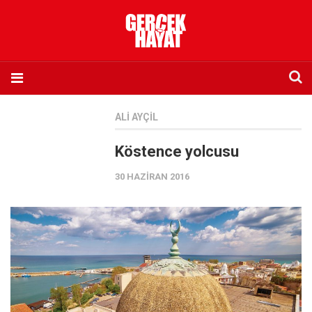
Anasayfa
ALI AYÇIL
Hakkımızda
Köstence yolcusu
Künye
30 HAZIRAN 2016
İletişim
Abone olmak istiyorum
Satış noktası listesi
Eksik sayıların temini
Sosyal Medya
Twitter