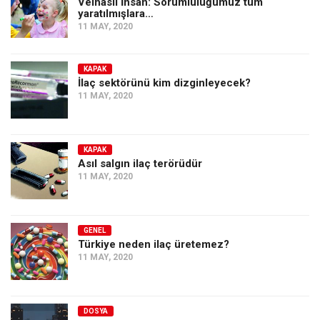
Velhâsıl İnsan: Sorumluluğumuz tüm
yaratılmışlara…
11 MAY, 2020
KAPAK
İlaç sektörünü kim dizginleyecek?
11 MAY, 2020
KAPAK
Asıl salgın ilaç terörüdür
11 MAY, 2020
GENEL
Türkiye neden ilaç üretemez?
11 MAY, 2020
DOSYA