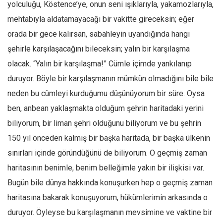
yolculuğu, Köstence’ye, onun seni ışıklarıyla, yakamozlarıyla,
Ekonomi
mehtabıyla aldatamayacağı bir vakitte gireceksin; eğer
Spor
orada bir gece kalırsan, sabahleyin uyandığında hangi
Manzara
şehirle karşılaşacağını bileceksin; yalın bir karşılaşma
Sağlık
olacak. “Yalın bir karşılaşma!” Cümle içimde yankılanıp
Gıda-Beslenme
duruyor. Böyle bir karşılaşmanın mümkün olmadığını bile bile
neden bu cümleyi kurduğumu düşünüyorum bir süre. Oysa
Hayat
ben, anbean yaklaşmakta olduğum şehrin haritadaki yerini
Türkiye
biliyorum, bir liman şehri olduğunu biliyorum ve bu şehrin
Siyaset
150 yıl önceden kalmış bir başka haritada, bir başka ülkenin
Dünya
sınırları içinde göründüğünü de biliyorum. O geçmiş zaman
Avrupa
haritasının benimle, benim belleğimle yakın bir ilişkisi var.
Asya
Bugün bile dünya hakkında konuşurken hep o geçmiş zaman
Afrika
haritasına bakarak konuşuyorum, hükümlerimin arkasında o
İslam Dünyası
duruyor. Öyleyse bu karşılaşmanın mevsimine ve vaktine bir