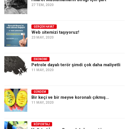
27 TEM, 2020
GERÇEK HAYAT
Web sitemizi taşıyoruz!
23 MAY, 2020
EKONOMI
Petrole dayalı terör şimdi çok daha maliyetli
11 MAY, 2020
GÜNDEM
Bir keçi ve bir meyve koronalı çıkmış…
11 MAY, 2020
RÖPORTAJ