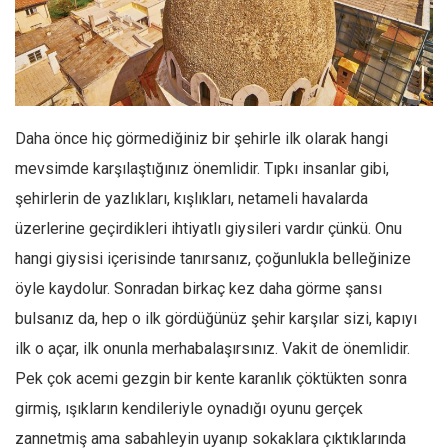
Facebook
Instagram
YouTube
Editörden
Daha önce hiç görmediğiniz bir şehirle ilk olarak hangi
Yazarlar
mevsimde karşılaştığınız önemlidir. Tıpkı insanlar gibi,
Kemal Özer
şehirlerin de yazlıkları, kışlıkları, netameli havalarda
Mahmut Toptaş
üzerlerine geçirdikleri ihtiyatlı giysileri vardır çünkü. Onu
Yvonne Ridley
hangi giysisi içerisinde tanırsanız, çoğunlukla belleğinize
Barış Tarımcıoğlu
öyle kaydolur. Sonradan birkaç kez daha görme şansı
Ömer Kayani
bulsanız da, hep o ilk gördüğünüz şehir karşılar sizi, kapıyı
Yusuf Armağan
ilk o açar, ilk onunla merhabalaşırsınız. Vakit de önemlidir.
Pek çok acemi gezgin bir kente karanlık çöktükten sonra
Hasanali Yıldırım
girmiş, ışıkların kendileriyle oynadığı oyunu gerçek
Leyla Şerif Emin
zannetmiş ama sabahleyin uyanıp sokaklara çıktıklarında
Selçuk Türkyılmaz