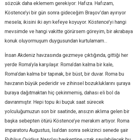
Amerika
sözcük daha eklemem gerekiyor: Hafıza. Hafızam,
Avustralya
Köstence’yi bir gün sonra gideceğim Braşov’dan ayırıyor
mesela; ikisini iki ayrı kefeye koyuyor. Köstence’yi hangi
Tarih
mevsimde ve hangi vakitte görürsem göreyim, bir akrabaya
Düşünce
konuk oluyormuşum duygusundan kurtulamam…
Dosyalar
İnsan Akdeniz havzasında gezmeye çıktığında, gittiği her
yerde Roma’yla karşılaşır. Roma’dan kalma bir kale,
Roma’dan kalma bir tapınak, bir büst, bir duvar. Roma bu
havzanın büyük pederidir ve zihinsel bozukluklarını şuraya
buraya dağıtmaktan hiç çekinmemiş, dahası eli bol da
davranmıştır. Hepi topu iki buçuk saat sürecek
yolculuğumuzun son bir saatinde, ansızın aklıma gelen bir
başka sebepten ötürü Köstence’ye merakım artıyor. Roma
imparatoru Augustus, İsa’dan sonra sekizinci senede şair
Publius Ovidius Naso’yu başkentine uzak sayılabilecek bu