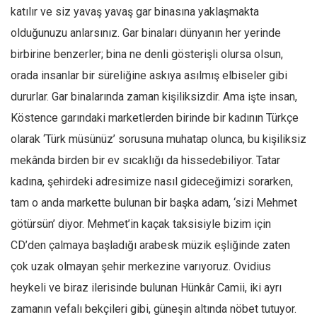
katılır ve siz yavaş yavaş gar binasına yaklaşmakta
olduğunuzu anlarsınız. Gar binaları dünyanın her yerinde
birbirine benzerler; bina ne denli gösterişli olursa olsun,
orada insanlar bir süreliğine askıya asılmış elbiseler gibi
dururlar. Gar binalarında zaman kişiliksizdir. Ama işte insan,
Köstence garındaki marketlerden birinde bir kadının Türkçe
olarak ‘Türk müsünüz’ sorusuna muhatap olunca, bu kişiliksiz
mekânda birden bir ev sıcaklığı da hissedebiliyor. Tatar
kadına, şehirdeki adresimize nasıl gideceğimizi sorarken,
tam o anda markette bulunan bir başka adam, ‘sizi Mehmet
götürsün’ diyor. Mehmet’in kaçak taksisiyle bizim için
CD’den çalmaya başladığı arabesk müzik eşliğinde zaten
çok uzak olmayan şehir merkezine varıyoruz. Ovidius
heykeli ve biraz ilerisinde bulunan Hünkâr Camii, iki ayrı
zamanın vefalı bekçileri gibi, güneşin altında nöbet tutuyor.