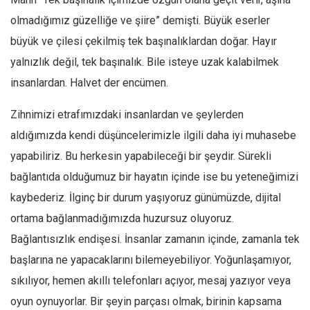
olmadığımız güzelliğe ve şiire” demişti. Büyük eserler
Mehmet Ali Tekin
büyük ve çilesi çekilmiş tek başınalıklardan doğar. Hayır
Abir E. Nahas
yalnızlık değil, tek başınalık. Bile isteye uzak kalabilmek
Amina S. Jenenkovic
insanlardan. Halvet der encümen.
Bağdagül Öz
Esra Elönü
Zihnimizi etrafımızdaki insanlardan ve şeylerden
aldığımızda kendi düşüncelerimizle ilgili daha iyi muhasebe
» Yazar arşivi
yapabiliriz. Bu herkesin yapabileceği bir şeydir. Sürekli
Bu Sayı
bağlantıda olduğumuz bir hayatın içinde ise bu yeteneğimizi
Tüm Sayılar
kaybederiz. İlginç bir durum yaşıyoruz günümüzde, dijital
Kategoriler
ortama bağlanmadığımızda huzursuz oluyoruz.
Kültür Sanat
Bağlantısızlık endişesi. İnsanlar zamanın içinde, zamanla tek
Kitap
başlarına ne yapacaklarını bilemeyebiliyor. Yoğunlaşamıyor,
sıkılıyor, hemen akıllı telefonları açıyor, mesaj yazıyor veya
Karisi kitap sualleri
oyun oynuyorlar. Bir şeyin parçası olmak, birinin kapsama
7 soruda bu hafta