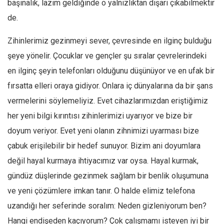
başınalık, lazım geldiğinde o yalnızlıktan dışarı çıkabilmektir
Amerika
de.
Avustralya
Tarih
Zihinlerimiz gezinmeyi sever, çevresinde en ilginç bulduğu
Düşünce
şeye yönelir. Çocuklar ve gençler şu sıralar çevrelerindeki
Dosyalar
en ilginç şeyin telefonları olduğunu düşünüyor ve en ufak bir
fırsatta elleri oraya gidiyor. Onlara iç dünyalarına da bir şans
vermelerini söylemeliyiz. Evet cihazlarımızdan eriştiğimiz
her yeni bilgi kırıntısı zihinlerimizi uyarıyor ve bize bir
doyum veriyor. Evet yeni olanın zihnimizi uyarması bize
çabuk erişilebilir bir hedef sunuyor. Bizim ani doyumlara
değil hayal kurmaya ihtiyacımız var oysa. Hayal kurmak,
gündüz düşlerinde gezinmek sağlam bir benlik oluşumuna
ve yeni çözümlere imkan tanır. O halde elimiz telefona
uzandığı her seferinde soralım: Neden gizleniyorum ben?
Hangi endişeden kaçıyorum? Çok çalışmamı isteyen iyi bir