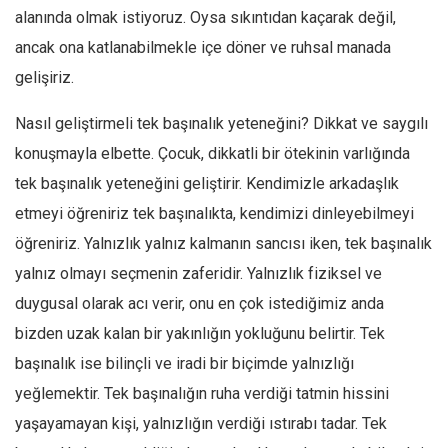
alanında olmak istiyoruz. Oysa sıkıntıdan kaçarak değil,
Ekonomi
ancak ona katlanabilmekle içe döner ve ruhsal manada
Spor
gelişiriz.
Manzara
Nasıl geliştirmeli tek başınalık yeteneğini? Dikkat ve saygılı
Sağlık
konuşmayla elbette. Çocuk, dikkatli bir ötekinin varlığında
Gıda-Beslenme
tek başınalık yeteneğini geliştirir. Kendimizle arkadaşlık
Hayat
etmeyi öğreniriz tek başınalıkta, kendimizi dinleyebilmeyi
Türkiye
öğreniriz. Yalnızlık yalnız kalmanın sancısı iken, tek başınalık
Siyaset
yalnız olmayı seçmenin zaferidir. Yalnızlık fiziksel ve
Dünya
duygusal olarak acı verir, onu en çok istediğimiz anda
Avrupa
bizden uzak kalan bir yakınlığın yokluğunu belirtir. Tek
Asya
başınalık ise bilinçli ve iradi bir biçimde yalnızlığı
Afrika
yeğlemektir. Tek başınalığın ruha verdiği tatmin hissini
İslam Dünyası
yaşayamayan kişi, yalnızlığın verdiği ıstırabı tadar. Tek