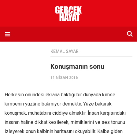
Anasayfa
KEMAL SAYAR
Hakkımızda
Konuşmanın sonu
Künye
11 NISAN 2016
İletişim
Abone olmak istiyorum
Herkesin önündeki ekrana baktığı bir dünyada kimse
Satış noktası listesi
kimsenin yüzüne bakmıyor demektir. Yüze bakarak
Eksik sayıların temini
konuşmak, muhatabını ciddiye almaktır. İnsan karşısındaki
Sosyal Medya
insanın haline dikkat kesilerek, mimiklerini ve ses tonunu
Twitter
izleyerek onun kalbinin haritasını okuyabilir. Kalbe giden