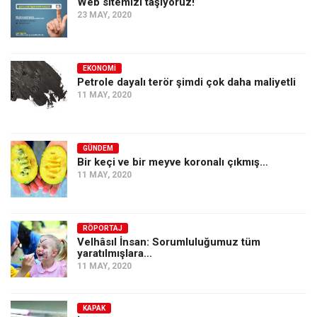
Web sitemizi taşıyoruz!
23 MAY, 2020
EKONOMI
Petrole dayalı terör şimdi çok daha maliyetli
11 MAY, 2020
GÜNDEM
Bir keçi ve bir meyve koronalı çıkmış…
11 MAY, 2020
RÖPORTAJ
Velhâsıl İnsan: Sorumluluğumuz tüm
yaratılmışlara…
11 MAY, 2020
KAPAK