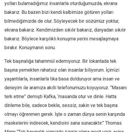
Facebook
yolları bulamadığımız insanlarla oturduğumuzda, ekrana
bakarız. Bu bazen bizi kendi kalbimize götüren yolları
Instagram
bilmediğimizde de olur. Söyleyecek bir sözümüz yoktur,
YouTube
ekrana bakarız. Kendimizden sıkılır bakarız, dünyadan sıkılır
Editörden
bakarız. Böylece karşılıklı konuşma yerini mesajlaşmaya
Yazarlar
bırakır. Konuşmanın sonu.
Kemal Özer
Tek başınalığa tahammül edemiyoruz. Bir lokantada tek
Mahmut Toptaş
başına yemekten rahatsız olan insanlar biliyorum. İçimizi
Yvonne Ridley
yaşantılarla, insanlarla tıka basa dolduruyor ama insan ve
Barış Tarımcıoğlu
deneyim ile aramıza akıllı telefonumuzu koyuyoruz. “Masanı
Ömer Kayani
terk etme” demişti Kafka, ‘masanda otur ve dinle. Hatta
Yusuf Armağan
dinleme bile, sadece bekle, sessiz, sakin ve tek başına
Hasanali Yıldırım
olmayı öğrenmen gerek. İşte o zaman dünya senin karşında
Leyla Şerif Emin
maskelerini indirecek, kendisini sana sunacaktır.” Thomas
Mann “Tek başınalık içimizde özgün olana geçit verir, aşina
Selçuk Türkyılmaz