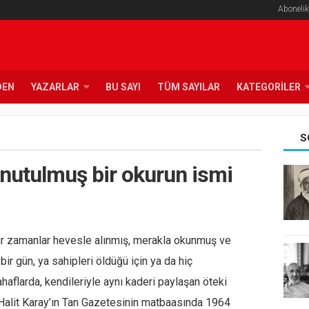
Abonelik
DEN
YAZARLAR
BU SAYI
TÜM SAYILAR
KATEGORILER
S
unutulmuş bir okurun ismi
Bir zamanlar hevesle alınmış, merakla okunmuş ve
 bir gün, ya sahipleri öldüğü için ya da hiç
aflarda, kendileriyle aynı kaderi paylaşan öteki
k Halit Karay’ın Tan Gazetesinin matbaasında 1964