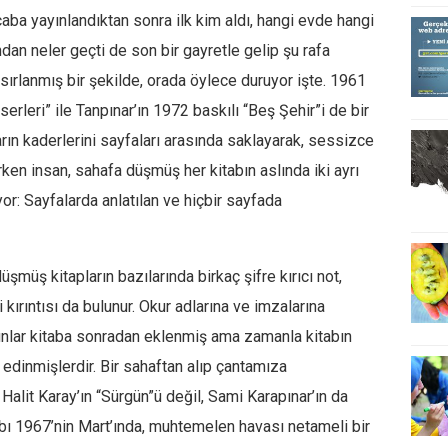
ba yayınlandıktan sonra ilk kim aldı, hangi evde hangi
dan neler geçti de son bir gayretle gelip şu rafa
a sırlanmış bir şekilde, orada öylece duruyor işte. 1961
erleri” ile Tanpınar’ın 1972 baskılı “Beş Şehir”i de bir
ın kaderlerini sayfaları arasında saklayarak, sessizce
ken insan, sahafa düşmüş her kitabın aslında iki ayrı
: Sayfalarda anlatılan ve hiçbir sayfada
müş kitapların bazılarında birkaç şifre kırıcı not,
ırıntısı da bulunur. Okur adlarına ve imzalarına
Bunlar kitaba sonradan eklenmiş ama zamanla kitabın
r edinmişlerdir. Bir sahaftan alıp çantamıza
alit Karay’ın “Sürgün”ü değil, Sami Karapınar’ın da
abı 1967’nin Mart’ında, muhtemelen havası netameli bir