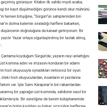
eçirmiş görünüyor. Kitabın ilk sahibi miydi acaba;
ngi bir kayıt düşülmediğini görünce kendi okur mührünü
in hemen bitişiğine, “Sürgün”ün sahiplerinden biri
ar’ın dolma kalemle sıraladığı harflere bakarken,
ir düşüncenin doğruluğuna da kanaat getiriyorum: Bir
yazılır. Yazar ortaya olgunlaştırılmış bir taslak atmış,
r…
? Çantama koyduğum Sürgün’de, yazarın neyi anlattığını
 üst kısmına adını ve imzasını konduran bir adamı
ın hisli okuyucuyla oynadıkları neticesiz bir oyun
teki hisli okuyuculardan, insanların el yazılarına
farkım var: İşte Sami Karapınar’ın biri rakamlardan
ararmış bir yaprağın üst kısmında, sahibinin nasıl bir
üklümleriyle. Bir süreliğine de benim kütüphanemde
ar’ın bütün kişiliğini şu birkaç sözcüğün harflerine