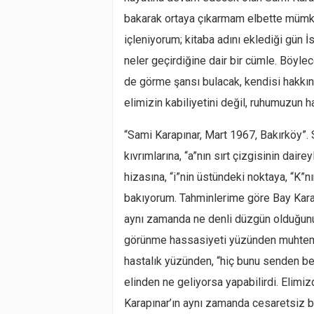
bakarak ortaya çıkarmam elbette mümkü
içleniyorum; kitaba adını eklediği gün 
neler geçirdiğine dair bir cümle. Böyl
de görme şansı bulacak, kendisi hakkı
elimizin kabiliyetini değil, ruhumuzun h
“Sami Karapınar, Mart 1967, Bakırköy”. 
kıvrımlarına, “a”nın sırt çizgisinin dair
hizasına, “i”nin üstündeki noktaya, “K”n
bakıyorum. Tahminlerime göre Bay Kara
aynı zamanda ne denli düzgün olduğunu
görünme hassasiyeti yüzünden muhtemeld
hastalık yüzünden, “hiç bunu senden 
elinden ne geliyorsa yapabilirdi. Elimizd
Karapınar’ın aynı zamanda cesaretsiz b