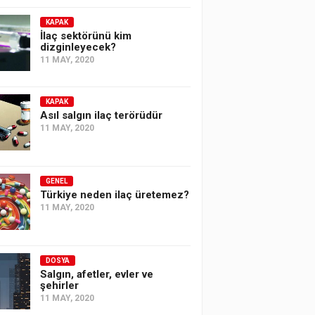
KAPAK
İlaç sektörünü kim
dizginleyecek?
11 MAY, 2020
KAPAK
Asıl salgın ilaç terörüdür
11 MAY, 2020
GENEL
Türkiye neden ilaç üretemez?
11 MAY, 2020
DOSYA
Salgın, afetler, evler ve
şehirler
11 MAY, 2020