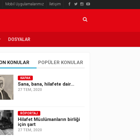
Mobil Uygulamalarımız
İletişim
DOSYALAR
ON KONULAR
POPÜLER KONULAR
KAPAK
Sana, bana, hilafete dair…
27 TEM, 2020
RÖPORTAJ
Hilafet Müslümanların birliği
için şart
27 TEM, 2020