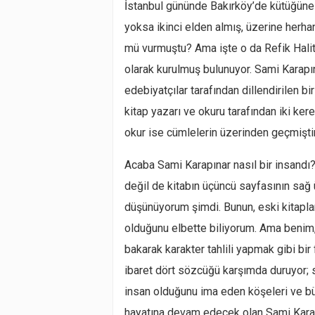
İstanbul gününde Bakırköy’de kütüğüne g
yoksa ikinci elden almış, üzerine herha
mü vurmuştu? Ama işte o da Refik Halit’
olarak kurulmuş bulunuyor. Sami Karapın
edebiyatçılar tarafından dillendirilen b
kitap yazarı ve okuru tarafından iki kere 
okur ise cümlelerin üzerinden geçmişti
Acaba Sami Karapınar nasıl bir insandı
değil de kitabın üçüncü sayfasının sağ
düşünüyorum şimdi. Bunun, eski kitaplar
olduğunu elbette biliyorum. Ama benim, ö
bakarak karakter tahlili yapmak gibi bir 
ibaret dört sözcüğü karşımda duruyor; s
insan olduğunu ima eden köşeleri ve b
hayatına devam edecek olan Sami Karapın