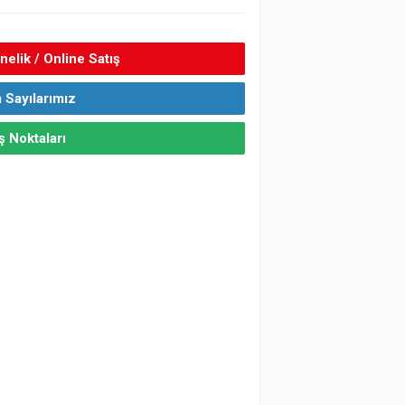
elik / Online Satış
 Sayılarımız
ş Noktaları