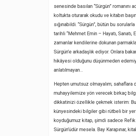
senesinde basılan “Sürgün” romanını aca
koltukta oturarak okudu ve kitabın başın
sığınabildi. “Sürgün”, bütün bu sorularl
tarihli “Mehmet Emin – Hayatı, Sanatı, Es
zamanlar kendilerine dokunan parmaklar
Sürgün’e arkadaşlık ediyor. Onlara bakar
hikâyesi olduğunu düşünmeden edemiyor
anlatılmayan…
Hepten umutsuz olmayalım; sahaflara düş
muhayyilemize yön verecek birkaç bilgi k
dikkatinizi özellikle çekmek isterim: 
künyesindeki bilgiler gibi rütbeli bir ye
koyduğumuz kitap, şimdi sadece Refik H
Sürgün’üdür mesela. Bay Karapınar, kit