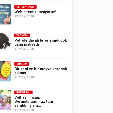
GERÇEK HAYAT
Web sitemizi taşıyoruz!
23 MAY, 2020
EKONOMI
Petrole dayalı terör şimdi çok
daha maliyetli
11 MAY, 2020
GÜNDEM
Bir keçi ve bir meyve koronalı
çıkmış…
11 MAY, 2020
RÖPORTAJ
Velhâsıl İnsan:
Sorumluluğumuz tüm
yaratılmışlara…
11 MAY, 2020