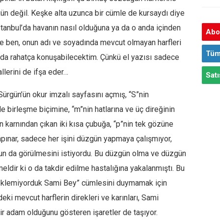
n değil. Keşke alta uzunca bir cümle de kursaydı diye
İstanbul’da havanın nasıl olduğuna ya da o anda içinden
Abon
ece ben, onun adı ve soyadında mevcut olmayan harfleri
Tüm
nda rahatça konuşabilecektim. Çünkü el yazısı sadece
allerini de ifşa eder…
Satı
Sürgün’ün okur imzalı sayfasını açmış, “S”nin
eyle birleşme biçimine, “m”nin hatlarına ve üç direğinin
ın karnından çıkan iki kısa çubuğa, “p”nin tek gözüne
pınar, sadece her işini düzgün yapmaya çalışmıyor,
n da görülmesini istiyordu. Bu düzgün olma ve düzgün
ir ki o da takdir edilme hastalığına yakalanmıştı. Bu
beklemiyorduk Sami Bey” cümlesini duymamak için
eki mevcut harflerin direkleri ve karınları, Sami
ir adam olduğunu gösteren işaretler de taşıyor.