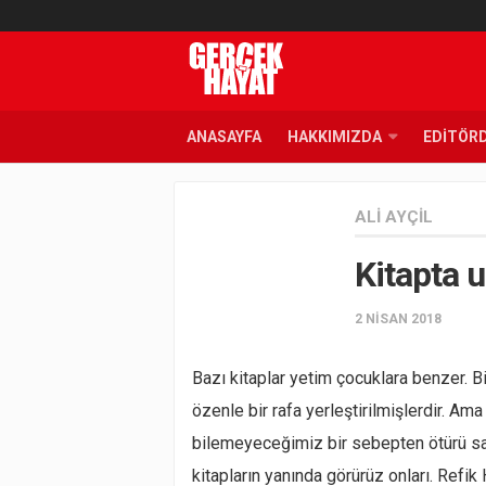
ANASAYFA
HAKKIMIZDA
EDITÖR
ALI AYÇIL
Kitapta 
2 NISAN 2018
Bazı kitaplar yetim çocuklara benzer. 
özenle bir rafa yerleştirilmişlerdir. Ama
bilemeyeceğimiz bir sebepten ötürü sah
kitapların yanında görürüz onları. Refi