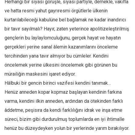
Herhangi bir siyasi görüşle, siyasi partiyle, dernekle, vakıfla
ve hatta resmi yahut gayrıresmi örgütlerle ülkenin
kurtarılabileceği kabulüne bel bağlamak ne kadar inandırıcı
bir tavır sayılmalı? Hayır, zaten yeterince apolitizeleştirilmiş
gençlerin bu laylaylomculuğunu, gerçek hayat ve hayatın
gerçekleri yerine sanal âlemin kazanımlarını önceleme
tercihinden yana tavır almıyor bu cümleler. Kendini
öncelemek yerine ülkesini öncelemek gibi görünen bu
mürailiğin maskesini işaret ediyor.
Hâlbuki bir gencin birinci vazifesi kendini tanımak…
Henüz anneden kopar kopmaz başlayan kendinin farkına
varma, kendini ilkin anneden, ardından da ötekinden farklı
âddetme, peşisıra da kendi farklılığını idrak ve inşa etme
süreci, bizim gibi durdurulmuş toplumlarda en iyi ihtimalle
henüz bu düzeydeyken yolun bir yerlerinde yarım bırakılıyor.