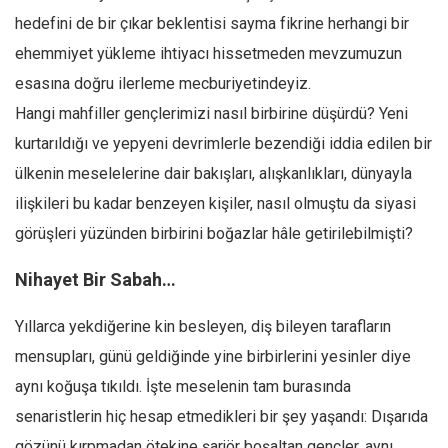
Amerika
hedefini de bir çıkar beklentisi sayma fikrine herhangi bir
Avustralya
ehemmiyet yükleme ihtiyacı hissetmeden mevzumuzun
Tarih
esasına doğru ilerleme mecburiyetindeyiz.
Düşünce
Hangi mahfiller gençlerimizi nasıl birbirine düşürdü? Yeni
Dosyalar
kurtarıldığı ve yepyeni devrimlerle bezendiği iddia edilen bir
ülkenin meselelerine dair bakışları, alışkanlıkları, dünyayla
ilişkileri bu kadar benzeyen kişiler, nasıl olmuştu da siyasi
görüşleri yüzünden birbirini boğazlar hâle getirilebilmişti?
Nihayet Bir Sabah…
Yıllarca yekdiğerine kin besleyen, diş bileyen tarafların
mensupları, günü geldiğinde yine birbirlerini yesinler diye
aynı koğuşa tıkıldı. İşte meselenin tam burasında
senaristlerin hiç hesap etmedikleri bir şey yaşandı: Dışarıda
gözünü kırpmadan ötekine şarjör boşaltan gençler, aynı