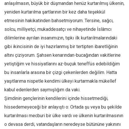
Facebook
anlaşılmasın, büyük bir düşmandan henüz kurtarılmış ülkenin,
yeniden kurtarılma şartlarının bir kez daha teşekkül
Instagram
etmesinin hakikatinden bahsetmiyorum. Tersine, sağcı,
YouTube
solcu, milliyetçi, mukaddesatçı ve nihayetinde İslâmcı
Editörden
dilimlerine ayrılan insanımızın, tıpkı ilk kurtarılmalarındaki
Yazarlar
gibi ikincisinin de iyi hazırlanmış bir tertipten ibaretliğinin
Kemal Özer
altını çiziyorum. Şahsen kenarından-bucağından vakitlerine
Mahmut Toptaş
yetiştiğim ve hissiyatlarını az-buçuk teneffüs edebildiğim
Yvonne Ridley
bu insanlarla arasına bir çizgi çekenlerden değilim. Hatta
yaşıtlarıma nispetle kendimi ülkeyi kurtarmakla mükellef
Barış Tarımcıoğlu
kabul edenlerden saymışlığım da vaki.
Ömer Kayani
Şimdinin gençlerinin kendilerini içinde hissetmediği,
Yusuf Armağan
hissedemeyeceği bir anlayıştı o: Ortada şu veya bu şekilde
Hasanali Yıldırım
kurtarılması mecburi bir ülke vardı ve ülkenin kurtarılmasının
Leyla Şerif Emin
o devasa derdi, vatandaşların neredeyse bütününe yakınını
Selçuk Türkyılmaz