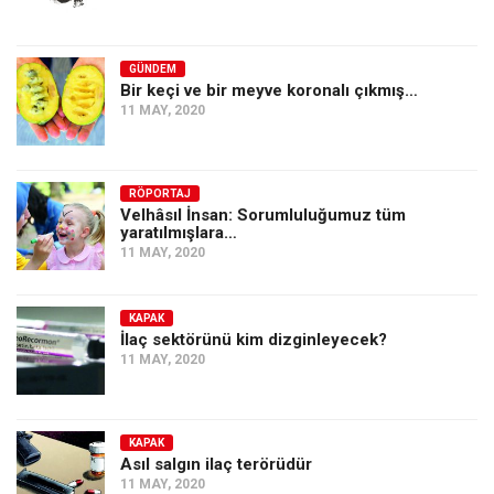
GÜNDEM
Bir keçi ve bir meyve koronalı çıkmış…
11 MAY, 2020
RÖPORTAJ
Velhâsıl İnsan: Sorumluluğumuz tüm
yaratılmışlara…
11 MAY, 2020
KAPAK
İlaç sektörünü kim dizginleyecek?
11 MAY, 2020
KAPAK
Asıl salgın ilaç terörüdür
11 MAY, 2020