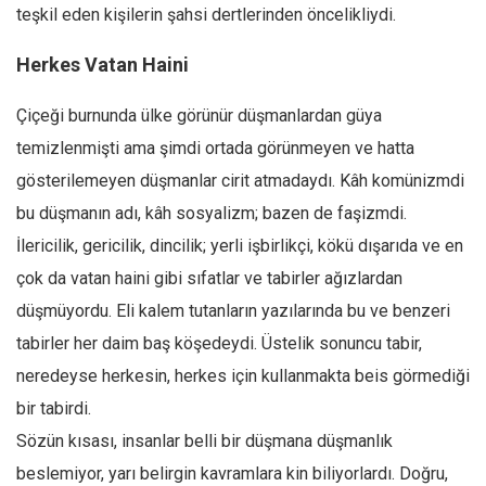
teşkil eden kişilerin şahsi dertlerinden öncelikliydi.
Mehmet Ali Tekin
Herkes Vatan Haini
Abir E. Nahas
Amina S. Jenenkovic
Çiçeği burnunda ülke görünür düşmanlardan güya
Bağdagül Öz
temizlenmişti ama şimdi ortada görünmeyen ve hatta
Esra Elönü
gösterilemeyen düşmanlar cirit atmadaydı. Kâh komünizmdi
bu düşmanın adı, kâh sosyalizm; bazen de faşizmdi.
» Yazar arşivi
İlericilik, gericilik, dincilik; yerli işbirlikçi, kökü dışarıda ve en
Bu Sayı
çok da vatan haini gibi sıfatlar ve tabirler ağızlardan
Tüm Sayılar
düşmüyordu. Eli kalem tutanların yazılarında bu ve benzeri
Kategoriler
tabirler her daim baş köşedeydi. Üstelik sonuncu tabir,
Kültür Sanat
neredeyse herkesin, herkes için kullanmakta beis görmediği
Kitap
bir tabirdi.
Sözün kısası, insanlar belli bir düşmana düşmanlık
Karisi kitap sualleri
beslemiyor, yarı belirgin kavramlara kin biliyorlardı. Doğru,
7 soruda bu hafta