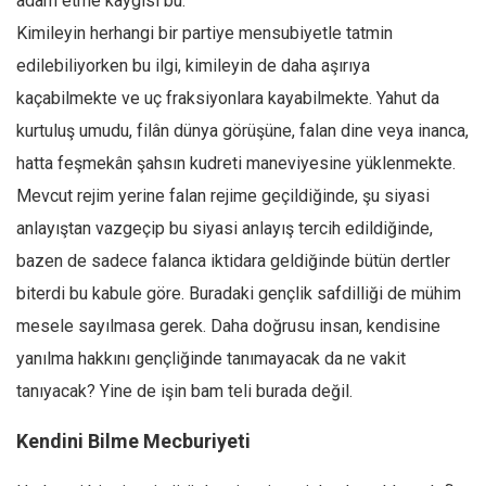
adam etme kaygısı bu.
Kimileyin herhangi bir partiye mensubiyetle tatmin
edilebiliyorken bu ilgi, kimileyin de daha aşırıya
kaçabilmekte ve uç fraksiyonlara kayabilmekte. Yahut da
kurtuluş umudu, filân dünya görüşüne, falan dine veya inanca,
hatta feşmekân şahsın kudreti maneviyesine yüklenmekte.
Mevcut rejim yerine falan rejime geçildiğinde, şu siyasi
anlayıştan vazgeçip bu siyasi anlayış tercih edildiğinde,
bazen de sadece falanca iktidara geldiğinde bütün dertler
biterdi bu kabule göre. Buradaki gençlik safdilliği de mühim
mesele sayılmasa gerek. Daha doğrusu insan, kendisine
yanılma hakkını gençliğinde tanımayacak da ne vakit
tanıyacak? Yine de işin bam teli burada değil.
Kendini Bilme Mecburiyeti