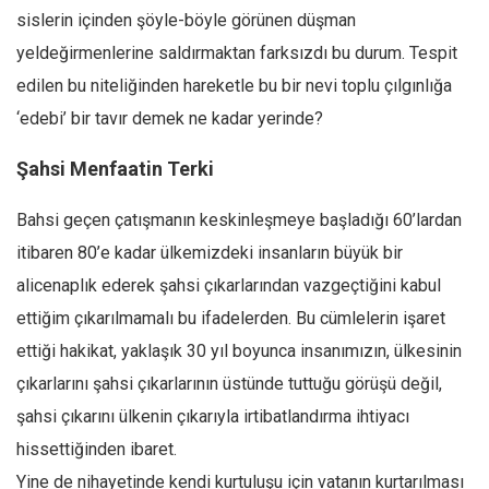
sislerin içinden şöyle-böyle görünen düşman
Ekonomi
yeldeğirmenlerine saldırmaktan farksızdı bu durum. Tespit
Spor
edilen bu niteliğinden hareketle bu bir nevi toplu çılgınlığa
Manzara
‘edebi’ bir tavır demek ne kadar yerinde?
Sağlık
Şahsi Menfaatin Terki
Gıda-Beslenme
Hayat
Bahsi geçen çatışmanın keskinleşmeye başladığı 60’lardan
Türkiye
itibaren 80’e kadar ülkemizdeki insanların büyük bir
Siyaset
alicenaplık ederek şahsi çıkarlarından vazgeçtiğini kabul
Dünya
ettiğim çıkarılmamalı bu ifadelerden. Bu cümlelerin işaret
ettiği hakikat, yaklaşık 30 yıl boyunca insanımızın, ülkesinin
Avrupa
çıkarlarını şahsi çıkarlarının üstünde tuttuğu görüşü değil,
Asya
şahsi çıkarını ülkenin çıkarıyla irtibatlandırma ihtiyacı
Afrika
hissettiğinden ibaret.
İslam Dünyası
Yine de nihayetinde kendi kurtuluşu için vatanın kurtarılması