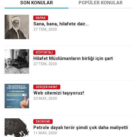
SON KONULAR
POPÜLER KONULAR
KAPAK
Sana, bana, hilafete dair…
27 TEM, 2020
RÖPORTAJ
Hilafet Müslümanların birliği için şart
27 TEM, 2020
GERÇEK HAYAT
Web sitemizi taşıyoruz!
23 MAY, 2020
EKONOMI
Petrole dayalı terör şimdi çok daha maliyetli
11 MAY, 2020