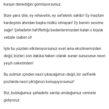
Amerika
kurşun denediğini görmüyorsunuz.
Avustralya
Bize şans dile, ey rehavetin, ey sefaletin sahibi! Ey mazlum
Tarih
kardeşinin ahından başka mülkü olmayan! Ey benim sesime
Düşünce
sağır! Şehadetin hafiflettiği bedenlerimizden kalan o büyük
Dosyalar
vebale isabet ol!
İşte bu yüzden etkileniyorsunuz evet ama eksilmemizden
değil, bizleri son dakika haberi olarak sunan sunucunun neon
yeşili ceketinden!
Bu zulmün içinden nasıl çıkacağımızı değil, bir selfielik
pozlarda nasıl çıktığınızı konuşuyorsunuz!
Biz, bulduğumuz şehadete sarılıp umduğumuz cennete
gidiyoruz.