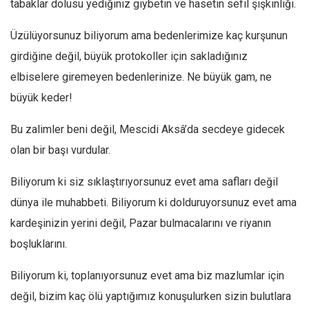
tabaklar dolusu yediğiniz gıybetin ve hasetin sefil şişkinliği.
Mehmet Ali Tekin
Üzülüyorsunuz biliyorum ama bedenlerimize kaç kurşunun
Abir E. Nahas
girdiğine değil, büyük protokoller için sakladığınız
Amina S. Jenenkovic
elbiselere giremeyen bedenlerinize. Ne büyük gam, ne
Bağdagül Öz
büyük keder!
Esra Elönü
Bu zalimler beni değil, Mescidi Aksâ’da secdeye gidecek
» Yazar arşivi
olan bir başı vurdular.
Bu Sayı
Biliyorum ki siz sıklaştırıyorsunuz evet ama safları değil
Tüm Sayılar
dünya ile muhabbeti. Biliyorum ki dolduruyorsunuz evet ama
Kategoriler
kardeşinizin yerini değil, Pazar bulmacalarını ve riyanın
Kültür Sanat
boşluklarını.
Kitap
Biliyorum ki, toplanıyorsunuz evet ama biz mazlumlar için
Karisi kitap sualleri
değil, bizim kaç ölü yaptığımız konuşulurken sizin bulutlara
7 soruda bu hafta