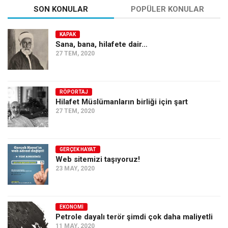
SON KONULAR
POPÜLER KONULAR
KAPAK
Sana, bana, hilafete dair…
27 TEM, 2020
RÖPORTAJ
Hilafet Müslümanların birliği için şart
27 TEM, 2020
GERÇEK HAYAT
Web sitemizi taşıyoruz!
23 MAY, 2020
EKONOMI
Petrole dayalı terör şimdi çok daha maliyetli
11 MAY, 2020