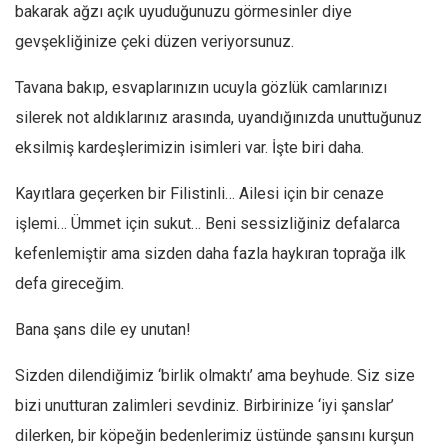
bakarak ağzı açık uyuduğunuzu görmesinler diye
Ekonomi
gevşekliğinize çeki düzen veriyorsunuz.
Spor
Tavana bakıp, esvaplarınızın ucuyla gözlük camlarınızı
Manzara
silerek not aldıklarınız arasında, uyandığınızda unuttuğunuz
Sağlık
eksilmiş kardeşlerimizin isimleri var. İşte biri daha.
Gıda-Beslenme
Hayat
Kayıtlara geçerken bir Filistinli… Ailesi için bir cenaze
işlemi… Ümmet için sukut… Beni sessizliğiniz defalarca
Türkiye
kefenlemiştir ama sizden daha fazla haykıran toprağa ilk
Siyaset
defa gireceğim.
Dünya
Avrupa
Bana şans dile ey unutan!
Asya
Sizden dilendiğimiz ‘birlik olmaktı’ ama beyhude. Siz size
Afrika
bizi unutturan zalimleri sevdiniz. Birbirinize ‘iyi şanslar’
İslam Dünyası
dilerken, bir köpeğin bedenlerimiz üstünde şansını kurşun