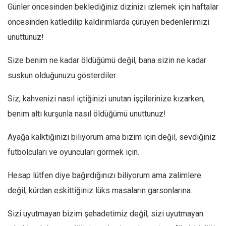
Facebook
Günler öncesinden beklediğiniz dizinizi izlemek için haftalar
öncesinden katledilip kaldırımlarda çürüyen bedenlerimizi
Instagram
unuttunuz!
YouTube
Editörden
Size benim ne kadar öldüğümü değil, bana sizin ne kadar
Yazarlar
suskun olduğunuzu gösterdiler.
Kemal Özer
Siz, kahvenizi nasıl içtiğinizi unutan işçilerinize kızarken,
Mahmut Toptaş
benim altı kurşunla nasıl öldüğümü unuttunuz!
Yvonne Ridley
Ayağa kalktığınızı biliyorum ama bizim için değil, sevdiğiniz
Barış Tarımcıoğlu
futbolcuları ve oyuncuları görmek için.
Ömer Kayani
Hesap lütfen diye bağırdığınızı biliyorum ama zalimlere
Yusuf Armağan
değil, kürdan eskittiğiniz lüks masaların garsonlarına.
Hasanali Yıldırım
Leyla Şerif Emin
Sizi uyutmayan bizim şehadetimiz değil, sizi uyutmayan
Selçuk Türkyılmaz