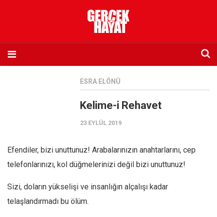
Anasayfa
ESRA ELÖNÜ
Hakkımızda
Kelime-i Rehavet
Künye
23 EYLÜL 2019
İletişim
Abone olmak istiyorum
Efendiler, bizi unuttunuz! Arabalarınızın anahtarlarını, cep
Satış noktası listesi
telefonlarınızı, kol düğmelerinizi değil bizi unuttunuz!
Eksik sayıların temini
Sizi, doların yükselişi ve insanlığın alçalışı kadar
Sosyal Medya
telaşlandırmadı bu ölüm.
Twitter