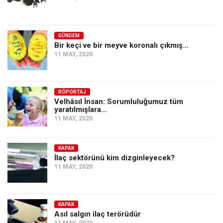
GÜNDEM
Bir keçi ve bir meyve koronalı çıkmış…
11 MAY, 2020
RÖPORTAJ
Velhâsıl İnsan: Sorumluluğumuz tüm
yaratılmışlara…
11 MAY, 2020
KAPAK
İlaç sektörünü kim dizginleyecek?
11 MAY, 2020
KAPAK
Asıl salgın ilaç terörüdür