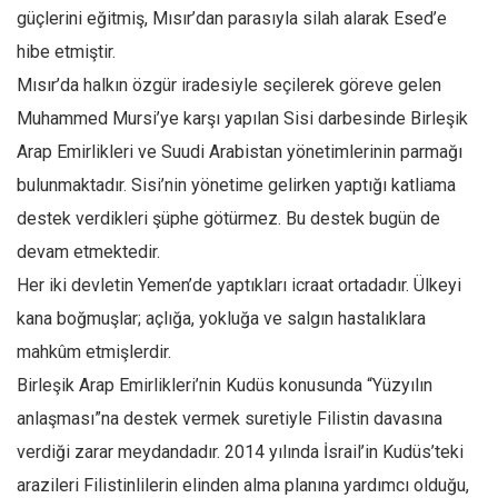
güçlerini eğitmiş, Mısır’dan parasıyla silah alarak Esed’e
Mehmet Ali Tekin
hibe etmiştir.
Abir E. Nahas
Mısır’da halkın özgür iradesiyle seçilerek göreve gelen
Amina S. Jenenkovic
Muhammed Mursi’ye karşı yapılan Sisi darbesinde Birleşik
Bağdagül Öz
Arap Emirlikleri ve Suudi Arabistan yönetimlerinin parmağı
Esra Elönü
bulunmaktadır. Sisi’nin yönetime gelirken yaptığı katliama
destek verdikleri şüphe götürmez. Bu destek bugün de
» Yazar arşivi
devam etmektedir.
Bu Sayı
Her iki devletin Yemen’de yaptıkları icraat ortadadır. Ülkeyi
Tüm Sayılar
kana boğmuşlar; açlığa, yokluğa ve salgın hastalıklara
Kategoriler
mahkûm etmişlerdir.
Kültür Sanat
Birleşik Arap Emirlikleri’nin Kudüs konusunda “Yüzyılın
Kitap
anlaşması”na destek vermek suretiyle Filistin davasına
verdiği zarar meydandadır. 2014 yılında İsrail’in Kudüs’teki
Karisi kitap sualleri
arazileri Filistinlilerin elinden alma planına yardımcı olduğu,
7 soruda bu hafta