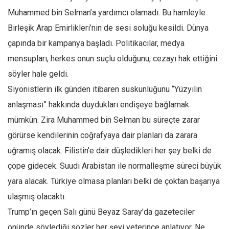
Muhammed bin Selman’a yardımcı olamadı. Bu hamleyle
Birleşik Arap Emirlikleri’nin de sesi soluğu kesildi. Dünya
çapında bir kampanya başladı. Politikacılar, medya
mensupları, herkes onun suçlu olduğunu, cezayı hak ettiğini
söyler hale geldi.
Siyonistlerin ilk günden itibaren suskunluğunu “Yüzyılın
anlaşması” hakkında duydukları endişeye bağlamak
mümkün. Zira Muhammed bin Selman bu süreçte zarar
görürse kendilerinin coğrafyaya dair planları da zarara
uğramış olacak. Filistin’e dair düşledikleri her şey belki de
çöpe gidecek. Suudi Arabistan ile normalleşme süreci büyük
yara alacak. Türkiye olmasa planları belki de çoktan başarıya
ulaşmış olacaktı.
Trump’ın geçen Salı günü Beyaz Saray’da gazeteciler
önünde söylediği sözler her şeyi yeterince anlatıyor. Ne