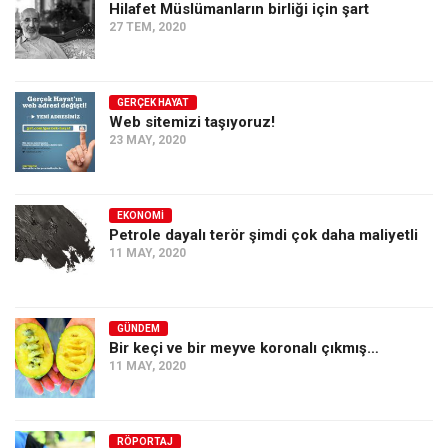
Hilafet Müslümanların birliği için şart
27 TEM, 2020
GERÇEK HAYAT
Web sitemizi taşıyoruz!
23 MAY, 2020
EKONOMI
Petrole dayalı terör şimdi çok daha maliyetli
11 MAY, 2020
GÜNDEM
Bir keçi ve bir meyve koronalı çıkmış…
11 MAY, 2020
RÖPORTAJ