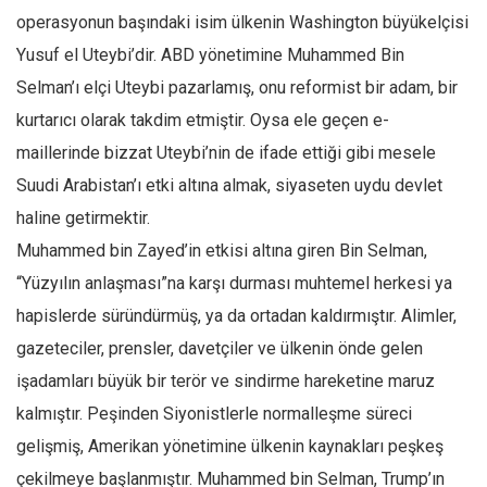
Amerika
operasyonun başındaki isim ülkenin Washington büyükelçisi
Avustralya
Yusuf el Uteybi’dir. ABD yönetimine Muhammed Bin
Tarih
Selman’ı elçi Uteybi pazarlamış, onu reformist bir adam, bir
Düşünce
kurtarıcı olarak takdim etmiştir. Oysa ele geçen e-
maillerinde bizzat Uteybi’nin de ifade ettiği gibi mesele
Dosyalar
Suudi Arabistan’ı etki altına almak, siyaseten uydu devlet
haline getirmektir.
Muhammed bin Zayed’in etkisi altına giren Bin Selman,
“Yüzyılın anlaşması”na karşı durması muhtemel herkesi ya
hapislerde süründürmüş, ya da ortadan kaldırmıştır. Alimler,
gazeteciler, prensler, davetçiler ve ülkenin önde gelen
işadamları büyük bir terör ve sindirme hareketine maruz
kalmıştır. Peşinden Siyonistlerle normalleşme süreci
gelişmiş, Amerikan yönetimine ülkenin kaynakları peşkeş
çekilmeye başlanmıştır. Muhammed bin Selman, Trump’ın