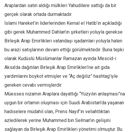
Araplardan satın aldığı mülkleri Yahudilere sattığı da bir
Ekonomi
gerçek olarak ortada durmaktadır.
Spor
İslami Hareket’in liderlerinden Kemal el Hatib’in açıkladığı
Manzara
gibi gerek Muhammed Dahlan’ın şirketleri yoluyla gerekse
Sağlık
Birleşik Arap Emirlikleri vatandaşı işadamları yoluyla halen
Gıda-Beslenme
bu arazi satışlarının devam ettiği görülmektedir. Buna tepki
Hayat
olarak Kudüslü Müslümanlar Ramazan ayında Mescid-i
Türkiye
Aksa’da dağıtılan Birleşik Arap Emirlikleri’ne ait gıda
Siyaset
yardımlarını boykot etmişler ve “Aç değiliz” hashtag’iyle
gereken cevabı vermişlerdir.
Dünya
Müesses nizamın Araplara dayattığı “Yüzyılın anlaşması”na
Avrupa
uygun bir ortamın oluşması için Suudi Arabistan’da yaşanan
Asya
hadiselere müdahil olan, Prens Nayif’in veliahtlıktan
Afrika
azledilerek yerine Muhammed bin Selman’ın gelişini
İslam Dünyası
sağlayan da Birleşik Arap Emirlikleri yönetimi olmuştur. Bu