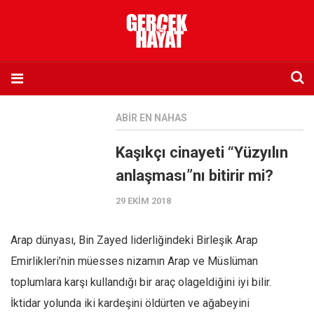
Anasayfa
ABIR EN NAHAS
Hakkımızda
Kaşıkçı cinayeti “Yüzyılın
Künye
anlaşması”nı bitirir mi?
İletişim
29 EKIM 2018
Abone olmak istiyorum
Satış noktası listesi
Arap dünyası, Bin Zayed liderliğindeki Birleşik Arap
Eksik sayıların temini
Emirlikleri’nin müesses nizamın Arap ve Müslüman
Sosyal Medya
toplumlara karşı kullandığı bir araç olageldiğini iyi bilir.
Twitter
İktidar yolunda iki kardeşini öldürten ve ağabeyini