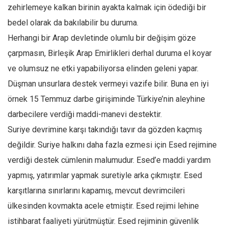
Facebook
zehirlemeye kalkan birinin ayakta kalmak için ödediği bir
Instagram
bedel olarak da bakılabilir bu duruma.
Herhangi bir Arap devletinde olumlu bir değişim göze
YouTube
çarpmasın, Birleşik Arap Emirlikleri derhal duruma el koyar
Editörden
ve olumsuz ne etki yapabiliyorsa elinden geleni yapar.
Yazarlar
Düşman unsurlara destek vermeyi vazife bilir. Buna en iyi
Kemal Özer
örnek 15 Temmuz darbe girişiminde Türkiye’nin aleyhine
Mahmut Toptaş
darbecilere verdiği maddi-manevi destektir.
Yvonne Ridley
Suriye devrimine karşı takındığı tavır da gözden kaçmış
Barış Tarımcıoğlu
değildir. Suriye halkını daha fazla ezmesi için Esed rejimine
verdiği destek cümlenin malumudur. Esed’e maddi yardım
Ömer Kayani
yapmış, yatırımlar yapmak suretiyle arka çıkmıştır. Esed
Yusuf Armağan
karşıtlarına sınırlarını kapamış, mevcut devrimcileri
Hasanali Yıldırım
ülkesinden kovmakta acele etmiştir. Esed rejimi lehine
Leyla Şerif Emin
istihbarat faaliyeti yürütmüştür. Esed rejiminin güvenlik
Selçuk Türkyılmaz