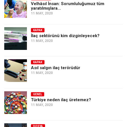
Velhâsıl İnsan: Sorumluluğumuz tüm
yaratılmışlara…
11 MAY, 2020
KAPAK
İlaç sektörünü kim dizginleyecek?
11 MAY, 2020
KAPAK
Asıl salgın ilaç terörüdür
11 MAY, 2020
GENEL
Türkiye neden ilaç üretemez?
11 MAY, 2020
DOSYA