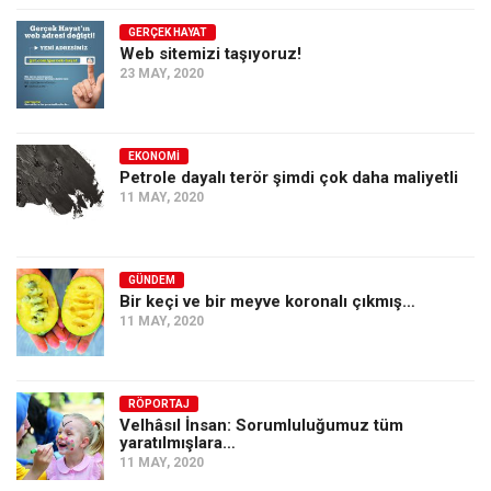
GERÇEK HAYAT
Web sitemizi taşıyoruz!
23 MAY, 2020
EKONOMI
Petrole dayalı terör şimdi çok daha maliyetli
11 MAY, 2020
GÜNDEM
Bir keçi ve bir meyve koronalı çıkmış…
11 MAY, 2020
RÖPORTAJ
Velhâsıl İnsan: Sorumluluğumuz tüm
yaratılmışlara…
11 MAY, 2020