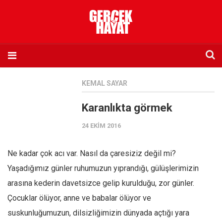
Anasayfa
KEMAL SAYAR
Hakkımızda
Karanlıkta görmek
Künye
24 EKIM 2016
İletişim
Abone olmak istiyorum
Ne kadar çok acı var. Nasıl da çaresiziz değil mi?
Satış noktası listesi
Yaşadığımız günler ruhumuzun yıprandığı, gülüşlerimizin
Eksik sayıların temini
arasına kederin davetsizce gelip kurulduğu, zor günler.
Sosyal Medya
Çocuklar ölüyor, anne ve babalar ölüyor ve
Twitter
suskunluğumuzun, dilsizliğimizin dünyada açtığı yara