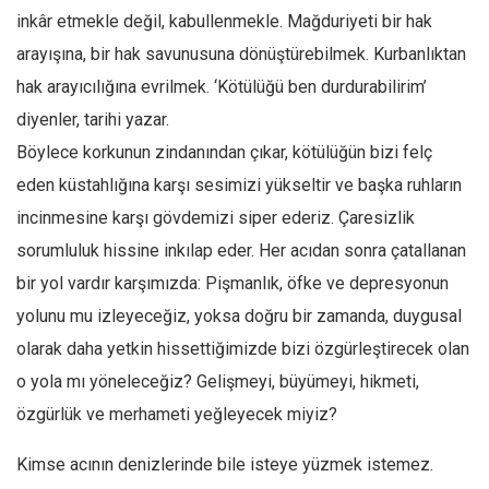
Amerika
inkâr etmekle değil, kabullenmekle. Mağduriyeti bir hak
Avustralya
arayışına, bir hak savunusuna dönüştürebilmek. Kurbanlıktan
Tarih
hak arayıcılığına evrilmek. ‘Kötülüğü ben durdurabilirim’
Düşünce
diyenler, tarihi yazar.
Böylece korkunun zindanından çıkar, kötülüğün bizi felç
Dosyalar
eden küstahlığına karşı sesimizi yükseltir ve başka ruhların
incinmesine karşı gövdemizi siper ederiz. Çaresizlik
sorumluluk hissine inkılap eder. Her acıdan sonra çatallanan
bir yol vardır karşımızda: Pişmanlık, öfke ve depresyonun
yolunu mu izleyeceğiz, yoksa doğru bir zamanda, duygusal
olarak daha yetkin hissettiğimizde bizi özgürleştirecek olan
o yola mı yöneleceğiz? Gelişmeyi, büyümeyi, hikmeti,
özgürlük ve merhameti yeğleyecek miyiz?
Kimse acının denizlerinde bile isteye yüzmek istemez.