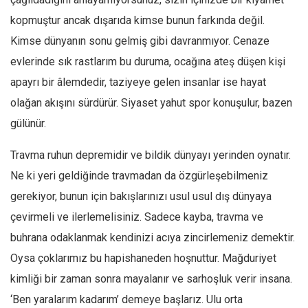
kopmuştur ancak dışarıda kimse bunun farkında değil.
Mehmet Ali Tekin
Kimse dünyanın sonu gelmiş gibi davranmıyor. Cenaze
Abir E. Nahas
evlerinde sık rastlarım bu duruma, ocağına ateş düşen kişi
Amina S. Jenenkovic
apayrı bir âlemdedir, taziyeye gelen insanlar ise hayat
Bağdagül Öz
olağan akışını sürdürür. Siyaset yahut spor konuşulur, bazen
Esra Elönü
gülünür.
» Yazar arşivi
Travma ruhun depremidir ve bildik dünyayı yerinden oynatır.
Bu Sayı
Ne ki yeri geldiğinde travmadan da özgürleşebilmeniz
Tüm Sayılar
gerekiyor, bunun için bakışlarınızı usul usul dış dünyaya
Kategoriler
çevirmeli ve ilerlemelisiniz. Sadece kayba, travma ve
Kültür Sanat
buhrana odaklanmak kendinizi acıya zincirlemeniz demektir.
Kitap
Oysa çoklarımız bu hapishaneden hoşnuttur. Mağduriyet
kimliği bir zaman sonra mayalanır ve sarhoşluk verir insana.
Karisi kitap sualleri
‘Ben yaralarım kadarım’ demeye başlarız. Ulu orta
7 soruda bu hafta