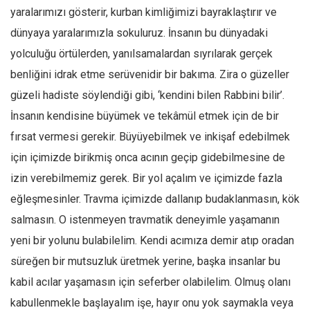
yaralarımızı gösterir, kurban kimliğimizi bayraklaştırır ve
Ekonomi
dünyaya yaralarımızla sokuluruz. İnsanın bu dünyadaki
Spor
yolculuğu örtülerden, yanılsamalardan sıyrılarak gerçek
Manzara
benliğini idrak etme serüvenidir bir bakıma. Zira o güzeller
Sağlık
güzeli hadiste söylendiği gibi, ‘kendini bilen Rabbini bilir’.
Gıda-Beslenme
İnsanın kendisine büyümek ve tekâmül etmek için de bir
Hayat
fırsat vermesi gerekir. Büyüyebilmek ve inkişaf edebilmek
Türkiye
için içimizde birikmiş onca acının geçip gidebilmesine de
Siyaset
izin verebilmemiz gerek. Bir yol açalım ve içimizde fazla
eğleşmesinler. Travma içimizde dallanıp budaklanmasın, kök
Dünya
salmasın. O istenmeyen travmatik deneyimle yaşamanın
Avrupa
yeni bir yolunu bulabilelim. Kendi acımıza demir atıp oradan
Asya
süreğen bir mutsuzluk üretmek yerine, başka insanlar bu
Afrika
kabil acılar yaşamasın için seferber olabilelim. Olmuş olanı
İslam Dünyası
kabullenmekle başlayalım işe, hayır onu yok saymakla veya