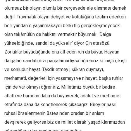
olumsuz bir olayın olumlu bir çerçevede ele alınması demek
değil. Travmatik olayın dehşet ve kötülüğünü teslim ederken,
beri yandan o yaşanmasaydı belki hiç gerçekleşmeyecek
olan tekâmülün de hakkını vermektir büyümek. ‘Dalga
yükseldiğinde, sandal da yükselir’ diyor Çin atasözü.
Zorluklar büyüdüğünde onu alt eden ruh da büyür. Hayatın
dalgaları sandalımızı parçalamadıysa öğreniriz ki inişli çıkışlı
ve sonludur hayat. Takdir etmeyi, şükran duymayı,
merhameti, değerleri için yaşamayı ve nihayet, başka ruhlar
için de var olmayı öğreniriz. Milletimiz büyük bir badire
atlattı ve buradan daha da büyüyerek, adalet ve merhamet
etrafında daha da kenetlenerek çıkacağız. Bireyler nasıl
ruhsal örselenmenin üstesinden oradan bir anlam
devşirerek geliyorsa biz de millet olarak ‘yaşadıklarımızdan
öğrendiğimiz bir şeyler var’ diyeceğiz.