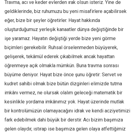
Travma, acı ve keder evlerden ırak olsun isteriz. Yine de
geldiklerinde, biz ruhumuzu bu yeni misafirlere açabilirsek
eğer, bize bir şeyler öğretirler. Hayat hakkında
oluşturduğumuz yerleşik kanaatler dünya değiştiğinde bir
işe yaramaz. Hayatın değiştiği yerde bize yeni görme
biçimleri gerekebilir. Ruhsal örselenmeden büyüyerek,
gelişerek, tekâmül ederek çıkabilmek ancak hayattan
öğrenmeye açık olmakla mümkün. Buna travma sonrası
büyüme deniyor. Hayat bize önce şunu öğretir: Servet ve
kudret sahibi olmak bize bütün dizginleri elimizde tutma
imkânı vermez, ne olursak olalım geleceği matematik bir
kesinlikle yordama imkânımız yok. Hayat üzerinde mutlak
bir kontrolümüzün olamayacağını idrak ve kendi acziyetimizi
fark edebilmek dahi büyük bir derstir. Acı bizim başımıza
gelen olaydır, ıstırap ise başımıza gelen olaya atfettiğimiz