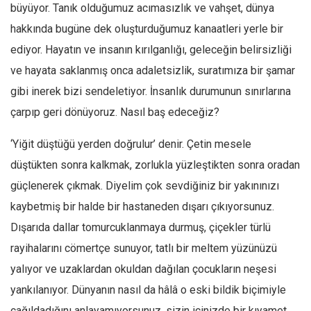
Facebook
büyüyor. Tanık olduğumuz acımasızlık ve vahşet, dünya
hakkında bugüne dek oluşturduğumuz kanaatleri yerle bir
Instagram
ediyor. Hayatın ve insanın kırılganlığı, geleceğin belirsizliği
YouTube
ve hayata saklanmış onca adaletsizlik, suratımıza bir şamar
Editörden
gibi inerek bizi sendeletiyor. İnsanlık durumunun sınırlarına
Yazarlar
çarpıp geri dönüyoruz. Nasıl baş edeceğiz?
Kemal Özer
‘Yiğit düştüğü yerden doğrulur’ denir. Çetin mesele
Mahmut Toptaş
düştükten sonra kalkmak, zorlukla yüzleştikten sonra oradan
Yvonne Ridley
güçlenerek çıkmak. Diyelim çok sevdiğiniz bir yakınınızı
Barış Tarımcıoğlu
kaybetmiş bir halde bir hastaneden dışarı çıkıyorsunuz.
Ömer Kayani
Dışarıda dallar tomurcuklanmaya durmuş, çiçekler türlü
Yusuf Armağan
rayihalarını cömertçe sunuyor, tatlı bir meltem yüzünüzü
Hasanali Yıldırım
yalıyor ve uzaklardan okuldan dağılan çocukların neşesi
Leyla Şerif Emin
yankılanıyor. Dünyanın nasıl da hâlâ o eski bildik biçimiyle
çağıldadığını anlayamıyorsunuz, sizin içinizde bir kıyamet
Selçuk Türkyılmaz