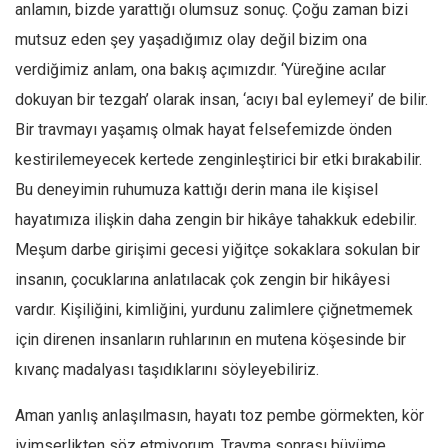
anlamın, bizde yarattığı olumsuz sonuç. Çoğu zaman bizi
mutsuz eden şey yaşadığımız olay değil bizim ona
verdiğimiz anlam, ona bakış açımızdır. ‘Yüreğine acılar
dokuyan bir tezgah’ olarak insan, ‘acıyı bal eylemeyi’ de bilir.
Bir travmayı yaşamış olmak hayat felsefemizde önden
kestirilemeyecek kertede zenginleştirici bir etki bırakabilir.
Bu deneyimin ruhumuza kattığı derin mana ile kişisel
hayatımıza ilişkin daha zengin bir hikâye tahakkuk edebilir.
Meşum darbe girişimi gecesi yiğitçe sokaklara sokulan bir
insanın, çocuklarına anlatılacak çok zengin bir hikâyesi
vardır. Kişiliğini, kimliğini, yurdunu zalimlere çiğnetmemek
için direnen insanların ruhlarının en mutena köşesinde bir
kıvanç madalyası taşıdıklarını söyleyebiliriz.
Aman yanlış anlaşılmasın, hayatı toz pembe görmekten, kör
iyimserlikten söz etmiyorum. Travma sonrası büyüme,