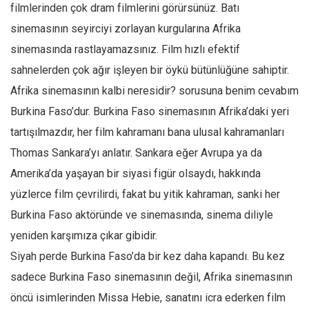
Facebook
filmlerinden çok dram filmlerini görürsünüz. Batı
sinemasının seyirciyi zorlayan kurgularına Afrika
Instagram
sinemasında rastlayamazsınız. Film hızlı efektif
YouTube
sahnelerden çok ağır işleyen bir öykü bütünlüğüne sahiptir.
Editörden
Afrika sinemasının kalbi neresidir? sorusuna benim cevabım
Yazarlar
Burkina Faso’dur. Burkina Faso sinemasının Afrika’daki yeri
Kemal Özer
tartışılmazdır, her film kahramanı bana ulusal kahramanları
Mahmut Toptaş
Thomas Sankara’yı anlatır. Sankara eğer Avrupa ya da
Yvonne Ridley
Amerika’da yaşayan bir siyasi figür olsaydı, hakkında
yüzlerce film çevrilirdi, fakat bu yitik kahraman, sanki her
Barış Tarımcıoğlu
Burkina Faso aktöründe ve sinemasında, sinema diliyle
Ömer Kayani
yeniden karşımıza çıkar gibidir.
Yusuf Armağan
Siyah perde Burkina Faso’da bir kez daha kapandı. Bu kez
Hasanali Yıldırım
sadece Burkina Faso sinemasının değil, Afrika sinemasının
Leyla Şerif Emin
öncü isimlerinden Missa Hebie, sanatını icra ederken film
Selçuk Türkyılmaz