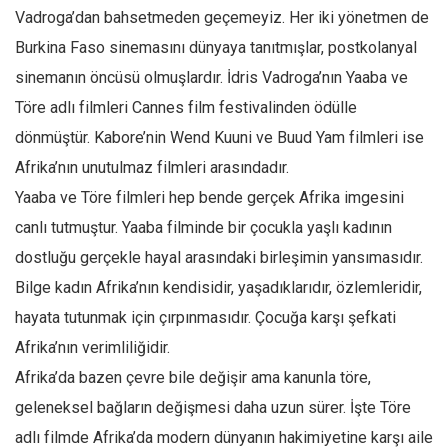
Amerika
Vadroga’dan bahsetmeden geçemeyiz. Her iki yönetmen de
Avustralya
Burkina Faso sinemasını dünyaya tanıtmışlar, postkolanyal
Tarih
sinemanın öncüsü olmuşlardır. İdris Vadroga’nın Yaaba ve
Düşünce
Töre adlı filmleri Cannes film festivalinden ödülle
dönmüştür. Kabore’nin Wend Kuuni ve Buud Yam filmleri ise
Dosyalar
Afrika’nın unutulmaz filmleri arasındadır.
Yaaba ve Töre filmleri hep bende gerçek Afrika imgesini
canlı tutmuştur. Yaaba filminde bir çocukla yaşlı kadının
dostluğu gerçekle hayal arasındaki birleşimin yansımasıdır.
Bilge kadın Afrika’nın kendisidir, yaşadıklarıdır, özlemleridir,
hayata tutunmak için çırpınmasıdır. Çocuğa karşı şefkati
Afrika’nın verimliliğidir.
Afrika’da bazen çevre bile değişir ama kanunla töre,
geleneksel bağların değişmesi daha uzun sürer. İşte Töre
adlı filmde Afrika’da modern dünyanın hakimiyetine karşı aile