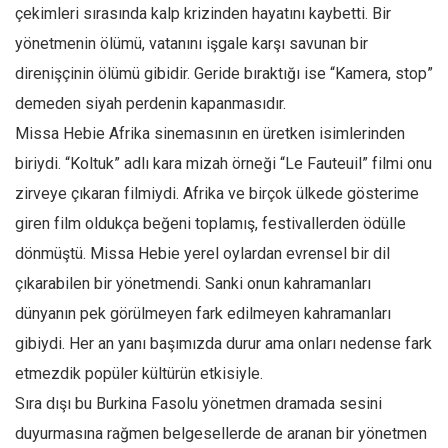
çekimleri sırasında kalp krizinden hayatını kaybetti. Bir
Mehmet Ali Tekin
yönetmenin ölümü, vatanını işgale karşı savunan bir
Abir E. Nahas
direnişçinin ölümü gibidir. Geride bıraktığı ise “Kamera, stop”
Amina S. Jenenkovic
demeden siyah perdenin kapanmasıdır.
Bağdagül Öz
Missa Hebie Afrika sinemasının en üretken isimlerinden
biriydi. “Koltuk” adlı kara mizah örneği “Le Fauteuil” filmi onu
Esra Elönü
zirveye çıkaran filmiydi. Afrika ve birçok ülkede gösterime
» Yazar arşivi
giren film oldukça beğeni toplamış, festivallerden ödülle
Bu Sayı
dönmüştü. Missa Hebie yerel oylardan evrensel bir dil
Tüm Sayılar
çıkarabilen bir yönetmendi. Sanki onun kahramanları
Kategoriler
dünyanın pek görülmeyen fark edilmeyen kahramanları
Kültür Sanat
gibiydi. Her an yanı başımızda durur ama onları nedense fark
etmezdik popüler kültürün etkisiyle.
Kitap
Sıra dışı bu Burkina Fasolu yönetmen dramada sesini
Karisi kitap sualleri
duyurmasına rağmen belgesellerde de aranan bir yönetmen
7 soruda bu hafta