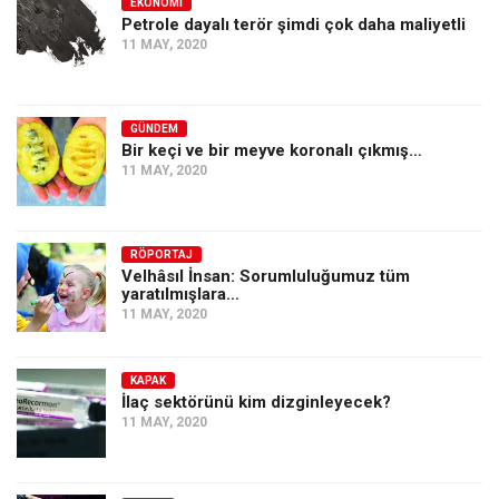
EKONOMI
Petrole dayalı terör şimdi çok daha maliyetli
11 MAY, 2020
GÜNDEM
Bir keçi ve bir meyve koronalı çıkmış…
11 MAY, 2020
RÖPORTAJ
Velhâsıl İnsan: Sorumluluğumuz tüm
yaratılmışlara…
11 MAY, 2020
KAPAK
İlaç sektörünü kim dizginleyecek?
11 MAY, 2020