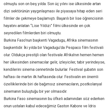
olmuştu son on beş yılda. Son üç yılını ise ülkesinde artan
Ekonomi
dizi sektörünün yaygınlaşması ile piyasaya hitap eden seri
Spor
filmler de çekmeye başlamıştı. Başarılı bir lise öğrencisinin
Manzara
hayatını anlatan “Lise Yıldızı” filmi ülkesinde en çok
Sağlık
seyredilen filmlerden biri olmuştu.
Gıda-Beslenme
Burkina Faso’nun başkenti Vagadugu, Afrika sinemasının
Hayat
başkentidir. İki yılda bir Vagadugu’da Pespaco film festivali
Türkiye
olur. Oldukça prestijli olan festivale Afrika’nın hemen hemen
her ülkesinden sinemacılar gelir, izleyiciler, tabir yerindeyse,
Siyaset
kendilerini sinema cennetinde bulurlar. Festival şubatın son
Dünya
haftası ile martın ilk haftasında olur. Festivalin en önemli
Avrupa
özelliklerinde biri de bağımsız sinemacıların, postkolanyal
Asya
sinemanın buluştuğu bir yer olmasıdır.
Afrika
Burkina Faso sinemasının bu öfkeli adamından söz ederken
İslam Dünyası
onun ustaları kabul edeceğimiz Gaston Kabore ve İdris