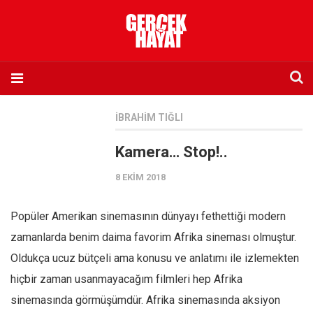
Anasayfa
İBRAHIM TIĞLI
Hakkımızda
Kamera… Stop!..
Künye
8 EKIM 2018
İletişim
Abone olmak istiyorum
Popüler Amerikan sinemasının dünyayı fethettiği modern
Satış noktası listesi
zamanlarda benim daima favorim Afrika sineması olmuştur.
Eksik sayıların temini
Oldukça ucuz bütçeli ama konusu ve anlatımı ile izlemekten
Sosyal Medya
hiçbir zaman usanmayacağım filmleri hep Afrika
Twitter
sinemasında görmüşümdür. Afrika sinemasında aksiyon