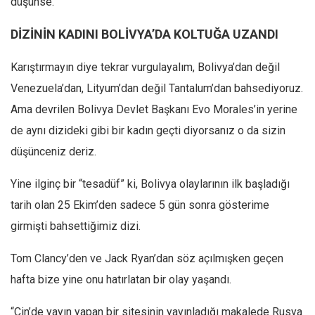
düşünse.”
DİZİNİN KADINI BOLİVYA’DA KOLTUĞA UZANDI
Karıştırmayın diye tekrar vurgulayalım, Bolivya’dan değil
Venezuela’dan, Lityum’dan değil Tantalum’dan bahsediyoruz.
Ama devrilen Bolivya Devlet Başkanı Evo Morales’in yerine
de aynı dizideki gibi bir kadın geçti diyorsanız o da sizin
düşünceniz deriz.
Yine ilginç bir “tesadüf” ki, Bolivya olaylarının ilk başladığı
tarih olan 25 Ekim’den sadece 5 gün sonra gösterime
girmişti bahsettiğimiz dizi.
Tom Clancy’den ve Jack Ryan’dan söz açılmışken geçen
hafta bize yine onu hatırlatan bir olay yaşandı.
“Çin’de yayın yapan bir sitesinin yayınladığı makalede Rusya