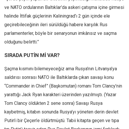
ve NATO ordularının Baltıklar’da askeri çatışma içine girmesi
halinde İttifak güçlerinin Kaliningrad’ı 2 gün içinde ele
geçirebileceğinin ileri sürüldüğü habere karşılık Rus
parlamenterler, böyle bir senaryonun imkânsız ve saçma
olduğunu belirtti.”
SIRADA PUTİN Mİ VAR?
Şaçma kısmını bilemeyeceğiz ama Rusya’nın Litvanya’ya
saldırısı sonrası NATO ile Baltıklarda çıkan savaşı konu
“Commander in Chief” (Başkomutan) romanı Tom Clancy’nin
yarattığı Jack Ryan karakteri üzerinden yazılmıştı. (Yazar
Tom Clancy öldükten 2 sene sonra) Savaşı Rusya
kaybetmiş, kitabın sonunda Rusya’yı yöneten derin devlet
Putin’i bir Çeçen’e öldürtmüştü. Tabii kitapta geçen ve tıpa