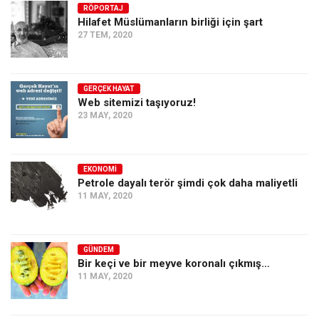
RÖPORTAJ
Hilafet Müslümanların birliği için şart
27 TEM, 2020
GERÇEK HAYAT
Web sitemizi taşıyoruz!
23 MAY, 2020
EKONOMI
Petrole dayalı terör şimdi çok daha maliyetli
11 MAY, 2020
GÜNDEM
Bir keçi ve bir meyve koronalı çıkmış…
11 MAY, 2020