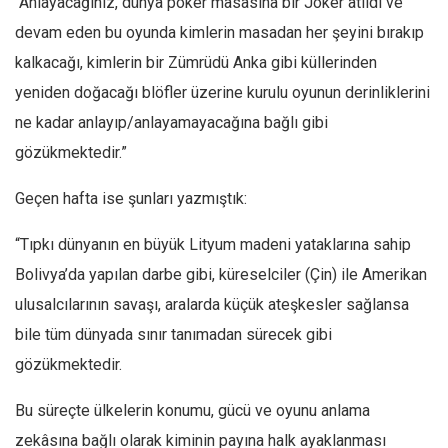
“Anlayacağınız, dünya poker masasına bir Joker atıldı ve
Ekonomi
devam eden bu oyunda kimlerin masadan her şeyini bırakıp
Spor
kalkacağı, kimlerin bir Zümrüdü Anka gibi küllerinden
Manzara
yeniden doğacağı blöfler üzerine kurulu oyunun derinliklerini
ne kadar anlayıp/anlayamayacağına bağlı gibi
Sağlık
gözükmektedir.”
Gıda-Beslenme
Hayat
Geçen hafta ise şunları yazmıştık:
Türkiye
“Tıpkı dünyanın en büyük Lityum madeni yataklarına sahip
Siyaset
Bolivya’da yapılan darbe gibi, küreselciler (Çin) ile Amerikan
Dünya
ulusalcılarının savaşı, aralarda küçük ateşkesler sağlansa
Avrupa
bile tüm dünyada sınır tanımadan sürecek gibi
Asya
gözükmektedir.
Afrika
Bu süreçte ülkelerin konumu, gücü ve oyunu anlama
İslam Dünyası
zekâsına bağlı olarak kiminin payına halk ayaklanması