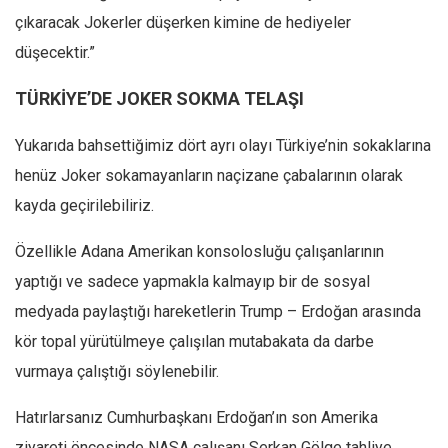
Amerika
çıkaracak Jokerler düşerken kimine de hediyeler
Avustralya
düşecektir.”
Tarih
TÜRKİYE’DE JOKER SOKMA TELAŞI
Düşünce
Dosyalar
Yukarıda bahsettiğimiz dört ayrı olayı Türkiye’nin sokaklarına
henüz Joker sokamayanların naçizane çabalarının olarak
kayda geçirilebiliriz.
Özellikle Adana Amerikan konsolosluğu çalışanlarının
yaptığı ve sadece yapmakla kalmayıp bir de sosyal
medyada paylaştığı hareketlerin Trump – Erdoğan arasında
kör topal yürütülmeye çalışılan mutabakata da darbe
vurmaya çalıştığı söylenebilir.
Hatırlarsanız Cumhurbaşkanı Erdoğan’ın son Amerika
ziyareti öncesinde NASA çalışanı Serkan Gölge tahliye