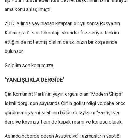
tıp Putin’i tasvir eden Rus Devlet Başkanının ismi farklıydı
ama konu anlaşılmıştı.
2015 yılında yayınlanan kitaptan bir yıl sonra Rusya’nın
Kaliningrad’ı son teknoloji İskender füzeleriyle tahkim
ettiğini de not etmiş olalım da aklınızın bir köşesinde
bulunsun.
Gelelim son konumuza.
‘YANLIŞLIKLA DERGİDE’
Çin Komünist Parti’nin yayın organı olan “Modern Ships”
isimli dergi son sayısında Çin’in geliştirdiği ve daha önce
görülmemiş yeni silahının bütün detaylarını “yanlışlıkla
dergiye koymuş, hem de kapak resmi ve konusu olarak.
Aslında haberde geçen Avustralya’lı uzmanların yaptığı