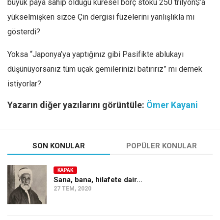
büyük paya sahip olduğu küresel borç stoku 250 trilyon$’a
yükselmişken sizce Çin dergisi füzelerini yanlışlıkla mı
gösterdi?
Yoksa “Japonya’ya yaptığınız gibi Pasifikte ablukayı
düşünüyorsanız tüm uçak gemilerinizi batırırız” mı demek
istiyorlar?
Yazarın diğer yazılarını görüntüle:
Ömer Kayani
SON KONULAR
POPÜLER KONULAR
KAPAK
Sana, bana, hilafete dair…
27 TEM, 2020