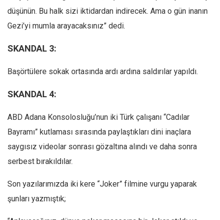
düşünün. Bu halk sizi iktidardan indirecek. Ama o gün inanın
Mehmet Ali Tekin
Gezi’yi mumla arayacaksınız” dedi.
Abir E. Nahas
SKANDAL 3:
Amina S. Jenenkovic
Bağdagül Öz
Başörtülere sokak ortasında ardı ardına saldırılar yapıldı.
Esra Elönü
SKANDAL 4:
» Yazar arşivi
Bu Sayı
ABD Adana Konsolosluğu’nun iki Türk çalışanı “Cadılar
Bayramı” kutlaması sırasında paylaştıkları dini inaçlara
Tüm Sayılar
saygısız videolar sonrası gözaltına alındı ve daha sonra
Kategoriler
serbest bırakıldılar.
Kültür Sanat
Son yazılarımızda iki kere “Joker” filmine vurgu yaparak
Kitap
şunları yazmıştık;
Karisi kitap sualleri
7 soruda bu hafta