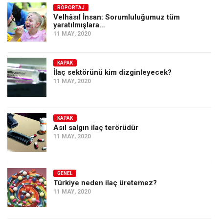
RÖPORTAJ
Velhâsıl İnsan: Sorumluluğumuz tüm
yaratılmışlara…
11 MAY, 2020
KAPAK
İlaç sektörünü kim dizginleyecek?
11 MAY, 2020
KAPAK
Asıl salgın ilaç terörüdür
11 MAY, 2020
GENEL
Türkiye neden ilaç üretemez?
11 MAY, 2020