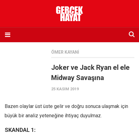
Anasayfa
ÖMER KAYANI
Hakkımızda
Joker ve Jack Ryan el ele
Künye
Midway Savaşına
İletişim
25 KASIM 2019
Abone olmak istiyorum
Satış noktası listesi
Bazen olaylar üst üste gelir ve doğru sonuca ulaşmak için
Eksik sayıların temini
büyük bir analiz yeteneğine ihtiyaç duyulmaz.
Sosyal Medya
SKANDAL 1:
Twitter