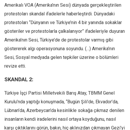
Facebook
Amerikalı VOA (Amerika’nın Sesi) dünyada gerçekleştirilen
Instagram
protestoları skandal ifadelerle haberleştirdi. Dünyadaki
YouTube
protestoları “Dünyanın ve Türkiye’nin 4 bir yanında sokaklar
gösteriler ve protestolarla çalkalanıyor” ifadeleriyle duyuran
Editörden
Amerika’nın Sesi, Türkiye’de de protestolar varmış gibi
Yazarlar
göstererek algı operasyonuna soyundu. (…) Amerika’nın
Kemal Özer
Sesi, Sosyal medyada gelen tepkiler üzerine o bölümleri
Mahmut Toptaş
revize etti.
Yvonne Ridley
SKANDAL 2:
Barış Tarımcıoğlu
Ömer Kayani
Türkiye İşçi Partisi Milletvekili Barış Atay, TBMM Genel
Yusuf Armağan
Kurulu’nda yaptığı konuşmada, “Bugün Şili’de, Ekvador’da,
Lübnan’da, Azerbeycan’da kesinlikle sokağa çıkmaz denilen
Hasanali Yıldırım
insanların kendi iradelerini nasıl ortaya koyduğunu, nasıl
Leyla Şerif Emin
karşı çıktıklarını görün, bakın, hiç aklınızdan çıkmayan Gezi’yi
Selçuk Türkyılmaz