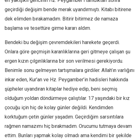
en yakışıklı gencinin Hz. Peygamber’i tanıdıktan sonra
geçirdiği değişim bende merak uyandırmıştı. Kitabı bitirene
dek elimden bırakamadım. Bitirir bitirmez de namaza
başlama ve tesettüre girme kararı aldım.
Bendeki bu değişim çevremdekileri harekete geçerdi.
Onlara göre geçmişin karanlıklarına geri gitmeye çalışan şu
ergen kızın çılgınlıklarına bir son verilmesi gerekiyordu.
Benimle sonu gelmeyen tartışmalara girdiler. Allah’ın varlığını
inkar eden, Kur’an ve Hz. Peygamber’in hadisleri hakkında
şüpheler uyandıran kitaplar hediye edip, beni seçmiş
olduğum yoldan döndürmeye çalıştılar. 17 yaşındaki bir kız
çocuğu için hiç de kolay günler değildi. Kendimden
korktuğum çetin günler yaşadım. Geçirdiğim sarsıntılara
rağmen namazımı hiç bırakmadım. Orucumu tutmaya devam
ettim. Bunları yapmak kolay olmadı ama kendimi bir şekilde