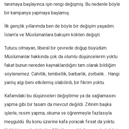
Facebook
tanımaya başlayınca işin rengi değişmiş. Bu nedenle böyle
Instagram
bir kampanya yapmaya başlamış.
YouTube
İlk gençlik yıllarımda ben de böyle bir değişim yaşadım.
Editörden
İslam’a ve Müslümanlara bakışım kökten değişti.
Yazarlar
Tutucu olmayan, liberal bir çevrede doğup büyüdüm.
Kemal Özer
Müslümanlar hakkında çok da olumlu düşüncelerim yoktu
Mahmut Toptaş
fakat bunun nereden kaynaklandığını tam olarak bildiğim
Yvonne Ridley
söylenemez. Cahillik, tembellik, barbarlık, zorbalık… Hangi
Barış Tarımcıoğlu
yanlış algı beni etkilemiş olabilirdi, bir fikrim yoktu.
Ömer Kayani
Kafamdaki bu düşünceleri değiştirme ya da sağlamasını
Yusuf Armağan
yapma gibi bir tasam da mevcut değildi. Zihnim başka
Hasanali Yıldırım
işlerle; resim yapma, okuma ve öğrenmeyle fazlasıyla
Leyla Şerif Emin
meşguldü. Bu konu üzerine kafa yoracak fırsat da yoktu.
Selçuk Türkyılmaz