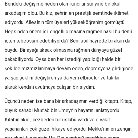
Amerika
Bendeki değişime neden olan ikinci unsur yine bir okul
Avustralya
arkadaşım oldu. Bu kız, şehrin en prestijli semtinde ikâmet
ediyordu. Ailesinin tüm üyeleri yükseköğrenim görmüştü.
Tarih
Hepsinden önemlisi, engelli olmasına rağmen nasıl bu denli
Düşünce
içten tebessüm edebiliyordu? Beni asıl hayrette bırakan da
Dosyalar
buydu. Bir ayağı aksak olmasına rağmen dünyaya güzel
bakabiliyordu. Oysa ben her istediği yapıldığı halde bir
şekilde mızmızlanmaya devam eden, depresyona girdiğinde
ya şaç şeklini değiştiren ya da yeni elbiseler ve takılar
alarak kendini avutmaya çalışan birisiydim.
Üçüncü neden ise bana bir arkadaşımın verdiği kitaptı. Kitap,
büyük sahabi Mus’ab bin Umeyr’in hayatını anlatıyordu.
Kitabın akıcı, cezbeden bir üslubu vardı ve o vakit
yaşananları çok güzel hikaye ediyordu. Mekke’nin en zengin,