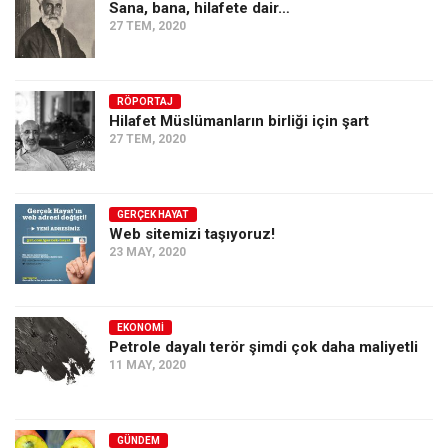
Sana, bana, hilafete dair…
27 TEM, 2020
RÖPORTAJ
Hilafet Müslümanların birliği için şart
27 TEM, 2020
GERÇEK HAYAT
Web sitemizi taşıyoruz!
23 MAY, 2020
EKONOMI
Petrole dayalı terör şimdi çok daha maliyetli
11 MAY, 2020
GÜNDEM