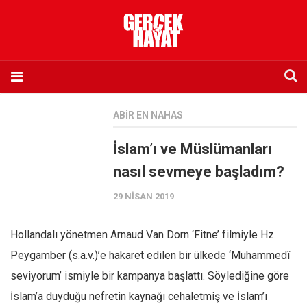
Anasayfa
ABIR EN NAHAS
Hakkımızda
İslam’ı ve Müslümanları
Künye
nasıl sevmeye başladım?
İletişim
29 NISAN 2019
Abone olmak istiyorum
Satış noktası listesi
Hollandalı yönetmen Arnaud Van Dorn ‘Fitne’ filmiyle Hz.
Eksik sayıların temini
Peygamber (s.a.v.)’e hakaret edilen bir ülkede ‘Muhammedî
Sosyal Medya
seviyorum’ ismiyle bir kampanya başlattı. Söylediğine göre
Twitter
İslam’a duyduğu nefretin kaynağı cehaletmiş ve İslam’ı