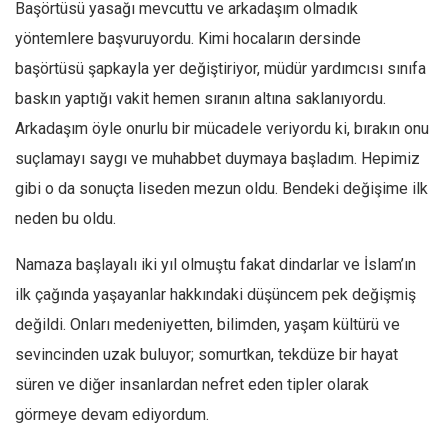
Başörtüsü yasağı mevcuttu ve arkadaşım olmadık
Ekonomi
yöntemlere başvuruyordu. Kimi hocaların dersinde
Spor
başörtüsü şapkayla yer değiştiriyor, müdür yardımcısı sınıfa
Manzara
baskın yaptığı vakit hemen sıranın altına saklanıyordu.
Sağlık
Arkadaşım öyle onurlu bir mücadele veriyordu ki, bırakın onu
Gıda-Beslenme
suçlamayı saygı ve muhabbet duymaya başladım. Hepimiz
gibi o da sonuçta liseden mezun oldu. Bendeki değişime ilk
Hayat
neden bu oldu.
Türkiye
Siyaset
Namaza başlayalı iki yıl olmuştu fakat dindarlar ve İslam’ın
Dünya
ilk çağında yaşayanlar hakkındaki düşüncem pek değişmiş
Avrupa
değildi. Onları medeniyetten, bilimden, yaşam kültürü ve
sevincinden uzak buluyor; somurtkan, tekdüze bir hayat
Asya
süren ve diğer insanlardan nefret eden tipler olarak
Afrika
görmeye devam ediyordum.
İslam Dünyası