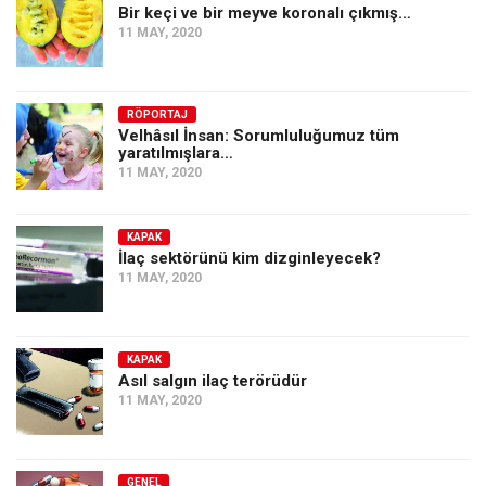
Bir keçi ve bir meyve koronalı çıkmış…
11 MAY, 2020
RÖPORTAJ
Velhâsıl İnsan: Sorumluluğumuz tüm
yaratılmışlara…
11 MAY, 2020
KAPAK
İlaç sektörünü kim dizginleyecek?
11 MAY, 2020
KAPAK
Asıl salgın ilaç terörüdür
11 MAY, 2020
GENEL