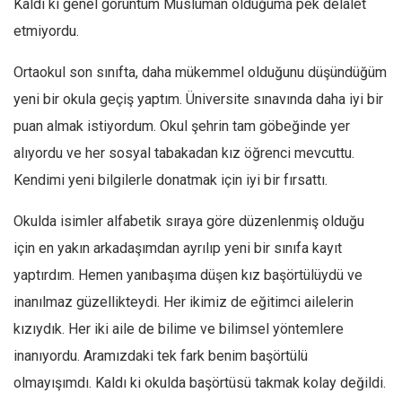
Kaldı ki genel görüntüm Müslüman olduğuma pek delalet
Mehmet Ali Tekin
etmiyordu.
Abir E. Nahas
Ortaokul son sınıfta, daha mükemmel olduğunu düşündüğüm
Amina S. Jenenkovic
yeni bir okula geçiş yaptım. Üniversite sınavında daha iyi bir
Bağdagül Öz
puan almak istiyordum. Okul şehrin tam göbeğinde yer
Esra Elönü
alıyordu ve her sosyal tabakadan kız öğrenci mevcuttu.
» Yazar arşivi
Kendimi yeni bilgilerle donatmak için iyi bir fırsattı.
Bu Sayı
Okulda isimler alfabetik sıraya göre düzenlenmiş olduğu
Tüm Sayılar
için en yakın arkadaşımdan ayrılıp yeni bir sınıfa kayıt
yaptırdım. Hemen yanıbaşıma düşen kız başörtülüydü ve
Kategoriler
inanılmaz güzellikteydi. Her ikimiz de eğitimci ailelerin
Kültür Sanat
kızıydık. Her iki aile de bilime ve bilimsel yöntemlere
Kitap
inanıyordu. Aramızdaki tek fark benim başörtülü
Karisi kitap sualleri
olmayışımdı. Kaldı ki okulda başörtüsü takmak kolay değildi.
7 soruda bu hafta