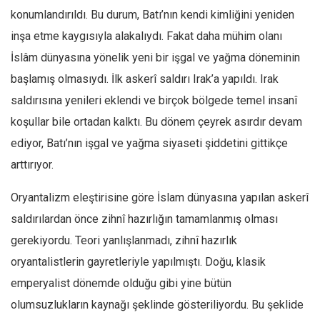
Facebook
konumlandırıldı. Bu durum, Batı’nın kendi kimliğini yeniden
Instagram
inşa etme kaygısıyla alakalıydı. Fakat daha mühim olanı
YouTube
İslâm dünyasına yönelik yeni bir işgal ve yağma döneminin
başlamış olmasıydı. İlk askerî saldırı Irak’a yapıldı. Irak
Editörden
saldırısına yenileri eklendi ve birçok bölgede temel insanî
Yazarlar
koşullar bile ortadan kalktı. Bu dönem çeyrek asırdır devam
Kemal Özer
ediyor, Batı’nın işgal ve yağma siyaseti şiddetini gittikçe
Mahmut Toptaş
arttırıyor.
Yvonne Ridley
Oryantalizm eleştirisine göre İslam dünyasına yapılan askerî
Barış Tarımcıoğlu
saldırılardan önce zihnî hazırlığın tamamlanmış olması
Ömer Kayani
gerekiyordu. Teori yanlışlanmadı, zihnî hazırlık
Yusuf Armağan
oryantalistlerin gayretleriyle yapılmıştı. Doğu, klasik
Hasanali Yıldırım
emperyalist dönemde olduğu gibi yine bütün
Leyla Şerif Emin
olumsuzlukların kaynağı şeklinde gösteriliyordu. Bu şeklide
Selçuk Türkyılmaz