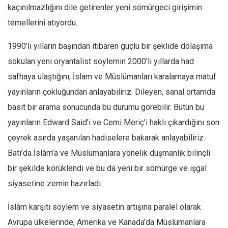
Amerika
kaçınılmazlığını dile getirenler yeni sömürgeci girişimin
Avustralya
temellerini atıyordu.
Tarih
1990’lı yılların başından itibaren güçlü bir şeklide dolaşıma
Düşünce
sokulan yeni oryantalist söylemin 2000’li yıllarda had
Dosyalar
safhaya ulaştığını, İslam ve Müslümanları karalamaya matuf
yayınların çokluğundan anlayabiliriz. Dileyen, sanal ortamda
basit bir arama sonucunda bu durumu görebilir. Bütün bu
yayınların Edward Said’i ve Cemi Meriç’i haklı çıkardığını son
çeyrek asırda yaşanılan hadiselere bakarak anlayabiliriz.
Batı’da İslâm’a ve Müslümanlara yönelik düşmanlık bilinçli
bir şekilde körüklendi ve bu da yeni bir sömürge ve işgal
siyasetine zemin hazırladı.
İslâm karşıtı söylem ve siyasetin artışına paralel olarak
Avrupa ülkelerinde, Amerika ve Kanada’da Müslümanlara