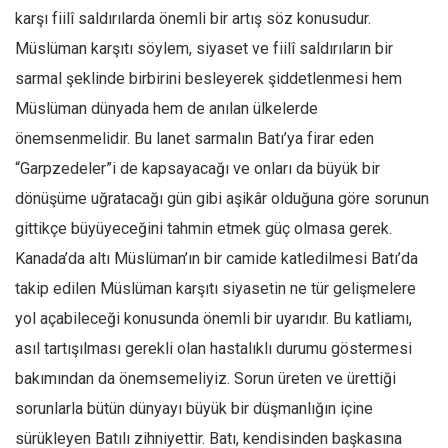
karşı fiilî saldırılarda önemli bir artış söz konusudur.
Müslüman karşıtı söylem, siyaset ve fiilî saldırıların bir
sarmal şeklinde birbirini besleyerek şiddetlenmesi hem
Müslüman dünyada hem de anılan ülkelerde
önemsenmelidir. Bu lanet sarmalın Batı’ya firar eden
“Garpzedeler”i de kapsayacağı ve onları da büyük bir
dönüşüme uğratacağı gün gibi aşikâr olduğuna göre sorunun
gittikçe büyüyeceğini tahmin etmek güç olmasa gerek.
Kanada’da altı Müslüman’ın bir camide katledilmesi Batı’da
takip edilen Müslüman karşıtı siyasetin ne tür gelişmelere
yol açabileceği konusunda önemli bir uyarıdır. Bu katliamı,
asıl tartışılması gerekli olan hastalıklı durumu göstermesi
bakımından da önemsemeliyiz. Sorun üreten ve ürettiği
sorunlarla bütün dünyayı büyük bir düşmanlığın içine
sürükleyen Batılı zihniyettir. Batı, kendisinden başkasına