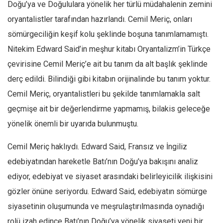
Doğu’ya ve Doğululara yönelik her türlü müdahalenin zemini
Mehmet Ali Tekin
oryantalistler tarafından hazırlandı. Cemil Meriç, onları
Abir E. Nahas
sömürgeciliğin keşif kolu şeklinde boşuna tanımlamamıştı.
Nitekim Edward Said’in meşhur kitabı Oryantalizm’in Türkçe
Amina S. Jenenkovic
çevirisine Cemil Meriç’e ait bu tanım da alt başlık şeklinde
Bağdagül Öz
derç edildi. Bilindiği gibi kitabın orijinalinde bu tanım yoktur.
Esra Elönü
Cemil Meriç, oryantalistleri bu şekilde tanımlamakla salt
» Yazar arşivi
geçmişe ait bir değerlendirme yapmamış, bilakis geleceğe
Bu Sayı
yönelik önemli bir uyarıda bulunmuştu.
Tüm Sayılar
Cemil Meriç haklıydı. Edward Said, Fransız ve İngiliz
Kategoriler
edebiyatından hareketle Batı’nın Doğu’ya bakışını analiz
Kültür Sanat
ediyor, edebiyat ve siyaset arasındaki belirleyicilik ilişkisini
Kitap
gözler önüne seriyordu. Edward Said, edebiyatın sömürge
Karisi kitap sualleri
siyasetinin oluşumunda ve meşrulaştırılmasında oynadığı
7 soruda bu hafta
rolü izah edince Batı’nın Doğu’ya yönelik siyaseti yeni bir