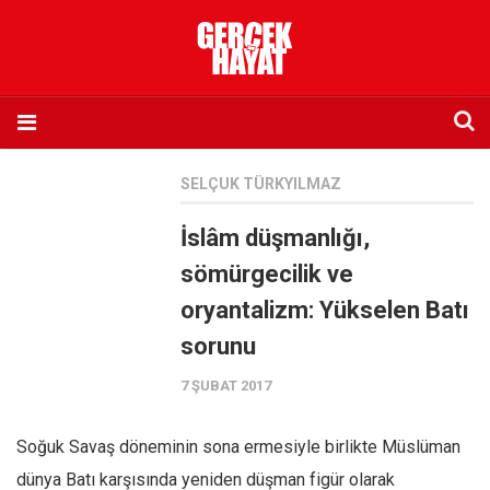
Anasayfa
SELÇUK TÜRKYILMAZ
Hakkımızda
İslâm düşmanlığı,
Künye
sömürgecilik ve
İletişim
oryantalizm: Yükselen Batı
Abone olmak istiyorum
sorunu
Satış noktası listesi
7 ŞUBAT 2017
Eksik sayıların temini
Sosyal Medya
Soğuk Savaş döneminin sona ermesiyle birlikte Müslüman
Twitter
dünya Batı karşısında yeniden düşman figür olarak