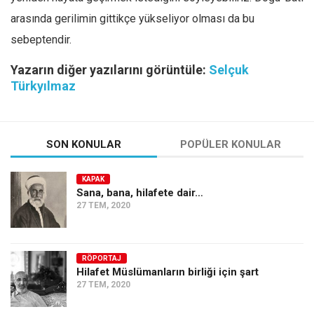
arasında gerilimin gittikçe yükseliyor olması da bu
sebeptendir.
Yazarın diğer yazılarını görüntüle:
Selçuk
Türkyılmaz
SON KONULAR
POPÜLER KONULAR
KAPAK
Sana, bana, hilafete dair…
27 TEM, 2020
RÖPORTAJ
Hilafet Müslümanların birliği için şart
27 TEM, 2020