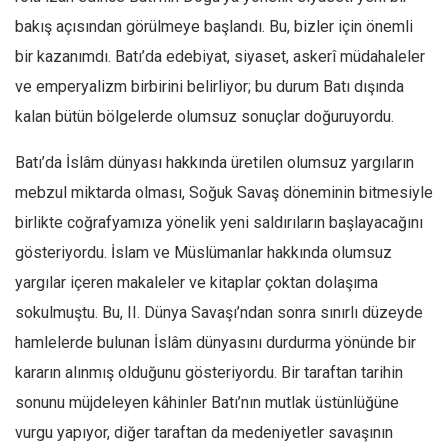
Ekonomi
bakış açısından görülmeye başlandı. Bu, bizler için önemli
bir kazanımdı. Batı’da edebiyat, siyaset, askerî müdahaleler
Spor
ve emperyalizm birbirini belirliyor; bu durum Batı dışında
Manzara
kalan bütün bölgelerde olumsuz sonuçlar doğuruyordu.
Sağlık
Gıda-Beslenme
Batı’da İslâm dünyası hakkında üretilen olumsuz yargıların
Hayat
mebzul miktarda olması, Soğuk Savaş döneminin bitmesiyle
birlikte coğrafyamıza yönelik yeni saldırıların başlayacağını
Türkiye
gösteriyordu. İslam ve Müslümanlar hakkında olumsuz
Siyaset
yargılar içeren makaleler ve kitaplar çoktan dolaşıma
Dünya
sokulmuştu. Bu, II. Dünya Savaşı’ndan sonra sınırlı düzeyde
Avrupa
hamlelerde bulunan İslâm dünyasını durdurma yönünde bir
Asya
kararın alınmış olduğunu gösteriyordu. Bir taraftan tarihin
Afrika
sonunu müjdeleyen kâhinler Batı’nın mutlak üstünlüğüne
İslam Dünyası
vurgu yapıyor, diğer taraftan da medeniyetler savaşının