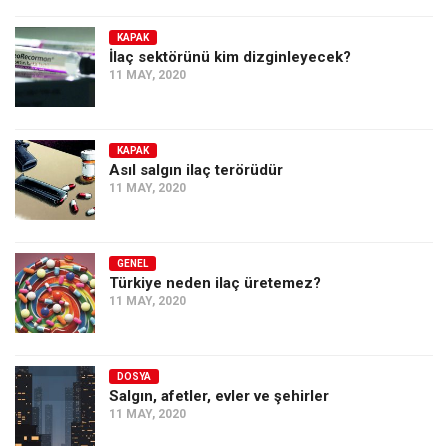
KAPAK
İlaç sektörünü kim dizginleyecek?
11 MAY, 2020
KAPAK
Asıl salgın ilaç terörüdür
11 MAY, 2020
GENEL
Türkiye neden ilaç üretemez?
11 MAY, 2020
DOSYA
Salgın, afetler, evler ve şehirler
11 MAY, 2020