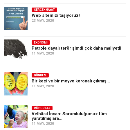
GERÇEK HAYAT
Web sitemizi taşıyoruz!
23 MAY, 2020
EKONOMI
Petrole dayalı terör şimdi çok daha maliyetli
11 MAY, 2020
GÜNDEM
Bir keçi ve bir meyve koronalı çıkmış…
11 MAY, 2020
RÖPORTAJ
Velhâsıl İnsan: Sorumluluğumuz tüm
yaratılmışlara…
11 MAY, 2020