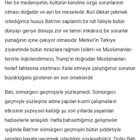
Her bir medeniyetin, kültürün kendine özgü sorunlarının
olması doğaldır ve ayrı bir meseledir. Asıl dikkat çekmek
istediğimiz husus Batı’nın saplantılı bir ruh hâliyle bütün
dünyayı geriye dönüşü zor ve tamiri imkânsız bir sorunlar
yumağının içine çekiyor olmasıdır. Merkel’in Türkiye
ziyaretinde bütün itirazlara rağmen İslâm’ı ve Müslümanları
terörle ilişkilendirmesi, Trump’ın doğrudan Müslümanları
hedef tahtasına oturtması ifade etmeye çalıştığımız sorunun
büyüklüğünü gösteren en son örneklerdir.
Batı, sömürgeci geçmişiyle yüzleşmedi. Sömürgeci
geçmişle yüzleşme adına yapılan kısmî çalışmaların
etkisinin yüzeysel kaldığı şu son yıllarda yaşanılan
hadiselerle anlaşıldı. Hatta bahsettiğimiz gelişmeler
ışığında Batı’nın sömürgeci geçmişini bütün şiddetiyle
yeniden hayata geçirmek istediğini söyleyebiliriz. Doğu-Batı