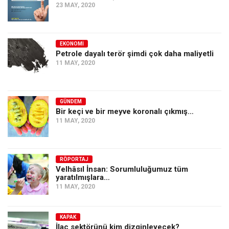
23 MAY, 2020
EKONOMI
Petrole dayalı terör şimdi çok daha maliyetli
11 MAY, 2020
GÜNDEM
Bir keçi ve bir meyve koronalı çıkmış…
11 MAY, 2020
RÖPORTAJ
Velhâsıl İnsan: Sorumluluğumuz tüm
yaratılmışlara…
11 MAY, 2020
KAPAK
İlaç sektörünü kim dizginleyecek?