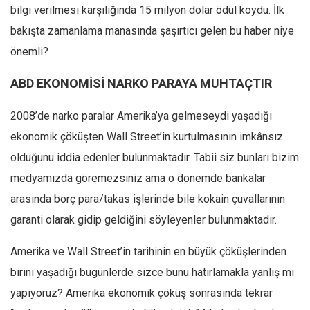
Facebook
bilgi verilmesi karşılığında 15 milyon dolar ödül koydu. İlk
Instagram
bakışta zamanlama manasında şaşırtıcı gelen bu haber niye
önemli?
YouTube
Editörden
ABD EKONOMİSİ NARKO PARAYA MUHTAÇTIR
Yazarlar
2008’de narko paralar Amerika’ya gelmeseydi yaşadığı
Kemal Özer
ekonomik çöküşten Wall Street’in kurtulmasının imkânsız
Mahmut Toptaş
olduğunu iddia edenler bulunmaktadır. Tabii siz bunları bizim
Yvonne Ridley
medyamızda göremezsiniz ama o dönemde bankalar
Barış Tarımcıoğlu
arasında borç para/takas işlerinde bile kokain çuvallarının
Ömer Kayani
garanti olarak gidip geldiğini söyleyenler bulunmaktadır.
Yusuf Armağan
Amerika ve Wall Street’in tarihinin en büyük çöküşlerinden
Hasanali Yıldırım
birini yaşadığı bugünlerde sizce bunu hatırlamakla yanlış mı
Leyla Şerif Emin
yapıyoruz? Amerika ekonomik çöküş sonrasında tekrar
Selçuk Türkyılmaz