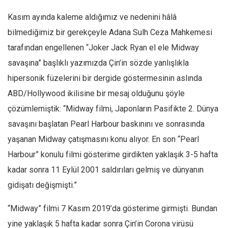
Amerika
Kasım ayında kaleme aldığımız ve nedenini hâlâ
Avustralya
bilmediğimiz bir gerekçeyle Adana Sulh Ceza Mahkemesi
Tarih
tarafından engellenen “Joker Jack Ryan el ele Midway
Düşünce
savaşına” başlıklı yazımızda Çin’in sözde yanlışlıkla
Dosyalar
hipersonik füzelerini bir dergide göstermesinin aslında
ABD/Hollywood ikilisine bir mesaj olduğunu şöyle
çözümlemiştik: “Midway filmi, Japonların Pasifikte 2. Dünya
savaşını başlatan Pearl Harbour baskınını ve sonrasında
yaşanan Midway çatışmasını konu alıyor. En son “Pearl
Harbour” konulu filmi gösterime girdikten yaklaşık 3-5 hafta
kadar sonra 11 Eylül 2001 saldırıları gelmiş ve dünyanın
gidişatı değişmişti.”
“Midway” filmi 7 Kasım 2019’da gösterime girmişti. Bundan
yine yaklaşık 5 hafta kadar sonra Çin’in Corona virüsü