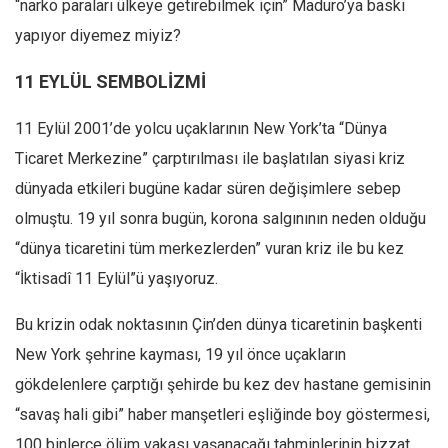
“narko paraları ülkeye getirebilmek için” Maduro’ya baskı
Mehmet Ali Tekin
yapıyor diyemez miyiz?
Abir E. Nahas
11 EYLÜL SEMBOLİZMİ
Amina S. Jenenkovic
11 Eylül 2001’de yolcu uçaklarının New York’ta “Dünya
Bağdagül Öz
Ticaret Merkezine” çarptırılması ile başlatılan siyasi kriz
Esra Elönü
dünyada etkileri bugüne kadar süren değişimlere sebep
» Yazar arşivi
olmuştu. 19 yıl sonra bugün, korona salgınının neden olduğu
Bu Sayı
“dünya ticaretini tüm merkezlerden” vuran kriz ile bu kez
Tüm Sayılar
“İktisadî 11 Eylül”ü yaşıyoruz.
Kategoriler
Bu krizin odak noktasının Çin’den dünya ticaretinin başkenti
Kültür Sanat
New York şehrine kayması, 19 yıl önce uçakların
Kitap
gökdelenlere çarptığı şehirde bu kez dev hastane gemisinin
Karisi kitap sualleri
“savaş hali gibi” haber manşetleri eşliğinde boy göstermesi,
7 soruda bu hafta
100 binlerce ölüm vakası yaşanacağı tahminlerinin bizzat