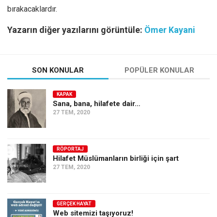
bırakacaklardır.
Yazarın diğer yazılarını görüntüle:
Ömer Kayani
SON KONULAR
POPÜLER KONULAR
KAPAK
Sana, bana, hilafete dair…
27 TEM, 2020
RÖPORTAJ
Hilafet Müslümanların birliği için şart
27 TEM, 2020
GERÇEK HAYAT
Web sitemizi taşıyoruz!