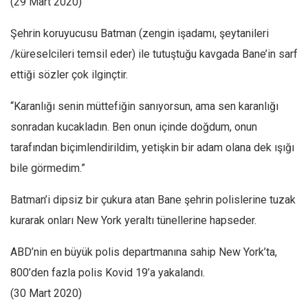
(29 Mart 2020)
Şehrin koruyucusu Batman (zengin işadamı, şeytanileri
/küreselcileri temsil eder) ile tutuştuğu kavgada Bane’in sarf
ettiği sözler çok ilginçtir.
“Karanlığı senin müttefiğin sanıyorsun, ama sen karanlığı
sonradan kucakladın. Ben onun içinde doğdum, onun
tarafından biçimlendirildim, yetişkin bir adam olana dek ışığı
bile görmedim.”
Batman’i dipsiz bir çukura atan Bane şehrin polislerine tuzak
kurarak onları New York yeraltı tünellerine hapseder.
ABD’nin en büyük polis departmanına sahip New York’ta,
800’den fazla polis Kovid 19’a yakalandı.
(30 Mart 2020)