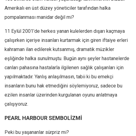
Ekonomi
Amerikalı en üst düzey yöneticiler tarafından halka
pompalanması manidar değil mi?
Spor
Manzara
11 Eylül 2001’de herkes yanan kulelerden dışarı kaçmaya
Sağlık
çalışırken içeriye insanları kurtarmak için giren iftaiye erleri
Gıda-Beslenme
kahraman ilan edilerek kutsanmış, dramatik müzikler
Hayat
eşliğinde halka sunulmuştu. Bugün aynı şeyler hastanelerde
canları pahasına hastalarla ilgilenen sağlık çalışanları için
Türkiye
yapılmaktadır. Yanlış anlaşılmasın, tabii ki bu emekçi
Siyaset
insanların bunu hak etmediğini söylemiyoruz, sadece bu
Dünya
ezilen insanlar üzerinden kurgulanan oyunu anlatmaya
Avrupa
çalışıyoruz.
Asya
PEARL HARBOUR SEMBOLİZMİ
Afrika
İslam Dünyası
Peki bu yaşananlar sürpriz mi?