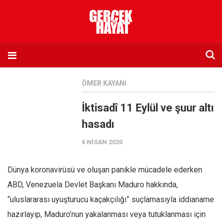
Anasayfa
ÖMER KAYANI
Hakkımızda
İktisadî 11 Eylül ve şuur altı
Künye
hasadı
İletişim
6 NISAN 2020
Abone olmak istiyorum
Satış noktası listesi
Dünya koronavirüsü ve oluşan panikle mücadele ederken
Eksik sayıların temini
ABD, Venezuela Devlet Başkanı Maduro hakkında,
Sosyal Medya
“uluslararası uyuşturucu kaçakçılığı” suçlamasıyla iddianame
Twitter
hazırlayıp, Maduro’nun yakalanması veya tutuklanması için