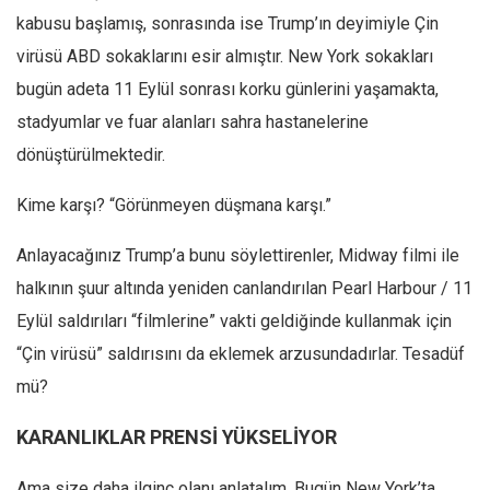
kabusu başlamış, sonrasında ise Trump’ın deyimiyle Çin
virüsü ABD sokaklarını esir almıştır. New York sokakları
bugün adeta 11 Eylül sonrası korku günlerini yaşamakta,
stadyumlar ve fuar alanları sahra hastanelerine
dönüştürülmektedir.
Kime karşı? “Görünmeyen düşmana karşı.”
Anlayacağınız Trump’a bunu söylettirenler, Midway filmi ile
halkının şuur altında yeniden canlandırılan Pearl Harbour / 11
Eylül saldırıları “filmlerine” vakti geldiğinde kullanmak için
“Çin virüsü” saldırısını da eklemek arzusundadırlar. Tesadüf
mü?
KARANLIKLAR PRENSİ YÜKSELİYOR
Ama size daha ilginç olanı anlatalım. Bugün New York’ta