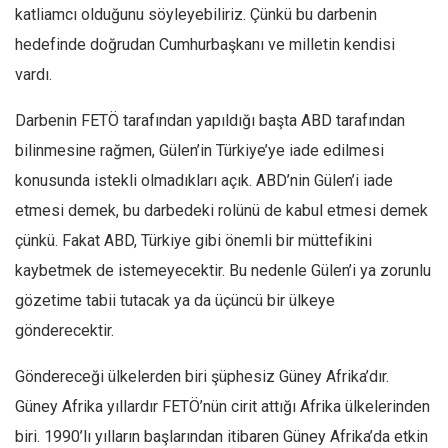
Facebook
katliamcı olduğunu söyleyebiliriz. Çünkü bu darbenin
Instagram
hedefinde doğrudan Cumhurbaşkanı ve milletin kendisi
vardı.
YouTube
Editörden
Darbenin FETÖ tarafından yapıldığı başta ABD tarafından
Yazarlar
bilinmesine rağmen, Gülen’in Türkiye’ye iade edilmesi
konusunda istekli olmadıkları açık. ABD’nin Gülen’i iade
Kemal Özer
etmesi demek, bu darbedeki rolünü de kabul etmesi demek
Mahmut Toptaş
çünkü. Fakat ABD, Türkiye gibi önemli bir müttefikini
Yvonne Ridley
kaybetmek de istemeyecektir. Bu nedenle Gülen’i ya zorunlu
Barış Tarımcıoğlu
gözetime tabii tutacak ya da üçüncü bir ülkeye
Ömer Kayani
gönderecektir.
Yusuf Armağan
Göndereceği ülkelerden biri şüphesiz Güney Afrika’dır.
Hasanali Yıldırım
Güney Afrika yıllardır FETÖ’nün cirit attığı Afrika ülkelerinden
Leyla Şerif Emin
biri. 1990’lı yılların başlarından itibaren Güney Afrika’da etkin
Selçuk Türkyılmaz