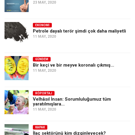
23 MAY, 2020
EKONOMI
Petrole dayalı terör şimdi çok daha maliyetli
11 MAY, 2020
GÜNDEM
Bir keçi ve bir meyve koronalı çıkmış…
11 MAY, 2020
RÖPORTAJ
Velhâsıl İnsan: Sorumluluğumuz tüm
yaratılmışlara…
11 MAY, 2020
KAPAK
İlaç sektörünü kim dizginleyecek?