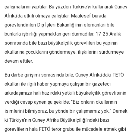
çalışmalarını yaptılar. Bu yüzden Türkiye’yi kullanarak Güney
Ekonomi
Afrika’da etkili olmaya çalıştılar. Maalesef burada
Spor
görevlendirilen Dış İşleri Bakanlığı’nın elemanları bile
Manzara
bunlarla işbirliği yapmaktan geri durmadılar. 17-25 Aralık
Sağlık
sonrasında bile bazı büyükelçilik görevlileri bu yapının
Gıda-Beslenme
okullarına çocuklarını göndermeye, ilişkilerini sürdürmeye
Hayat
devam ettiler.
Türkiye
Bu darbe girişimi sonrasında bile, Güney Afrika’daki FETÖ
Siyaset
okulları ile ilgili haber yapmaya çalışan bir gazeteci
Dünya
arkadaşımıza hali hazırdaki yetkili büyükelçilik görevlisinin
Avrupa
verdiği cevap aynen şu şekilde: “Biz onların okullarının
Asya
isimlerini bilmiyoruz, bu yönde bir çalışmamız yok.” Demek
Afrika
ki Türkiye’nin Güney Afrika Büyükelçiliği’ndeki bazı
İslam Dünyası
görevlilerin hala FETÖ terör grubu ile mücadele etmek gibi