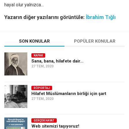
hayal olur yalnızca…
Yazarın diğer yazılarını görüntüle:
İbrahim Tığlı
SON KONULAR
POPÜLER KONULAR
KAPAK
Sana, bana, hilafete dair…
27 TEM, 2020
RÖPORTAJ
Hilafet Müslümanların birliği için şart
27 TEM, 2020
GERÇEK HAYAT
Web sitemizi taşıyoruz!