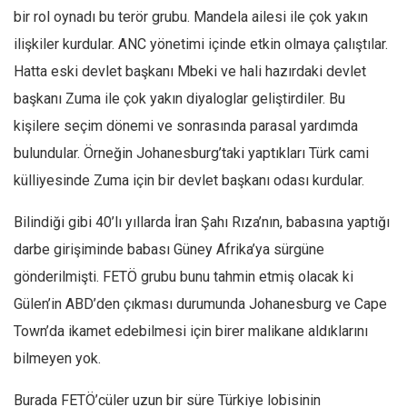
bir rol oynadı bu terör grubu. Mandela ailesi ile çok yakın
Mehmet Ali Tekin
ilişkiler kurdular. ANC yönetimi içinde etkin olmaya çalıştılar.
Abir E. Nahas
Hatta eski devlet başkanı Mbeki ve hali hazırdaki devlet
Amina S. Jenenkovic
başkanı Zuma ile çok yakın diyaloglar geliştirdiler. Bu
Bağdagül Öz
kişilere seçim dönemi ve sonrasında parasal yardımda
Esra Elönü
bulundular. Örneğin Johanesburg’taki yaptıkları Türk cami
» Yazar arşivi
külliyesinde Zuma için bir devlet başkanı odası kurdular.
Bu Sayı
Bilindiği gibi 40’lı yıllarda İran Şahı Rıza’nın, babasına yaptığı
Tüm Sayılar
darbe girişiminde babası Güney Afrika’ya sürgüne
gönderilmişti. FETÖ grubu bunu tahmin etmiş olacak ki
Kategoriler
Gülen’in ABD’den çıkması durumunda Johanesburg ve Cape
Kültür Sanat
Town’da ikamet edebilmesi için birer malikane aldıklarını
Kitap
bilmeyen yok.
Karisi kitap sualleri
Burada FETÖ’cüler uzun bir süre Türkiye lobisinin
7 soruda bu hafta