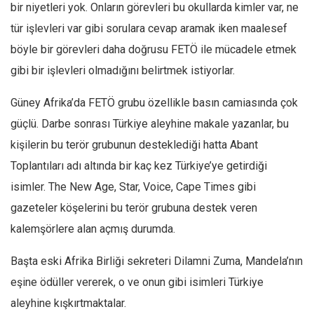
Amerika
bir niyetleri yok. Onların görevleri bu okullarda kimler var, ne
Avustralya
tür işlevleri var gibi sorulara cevap aramak iken maalesef
böyle bir görevleri daha doğrusu FETÖ ile mücadele etmek
Tarih
gibi bir işlevleri olmadığını belirtmek istiyorlar.
Düşünce
Dosyalar
Güney Afrika’da FETÖ grubu özellikle basın camiasında çok
güçlü. Darbe sonrası Türkiye aleyhine makale yazanlar, bu
kişilerin bu terör grubunun desteklediği hatta Abant
Toplantıları adı altında bir kaç kez Türkiye’ye getirdiği
isimler. The New Age, Star, Voice, Cape Times gibi
gazeteler köşelerini bu terör grubuna destek veren
kalemşörlere alan açmış durumda.
Başta eski Afrika Birliği sekreteri Dilamni Zuma, Mandela’nın
eşine ödüller vererek, o ve onun gibi isimleri Türkiye
aleyhine kışkırtmaktalar.