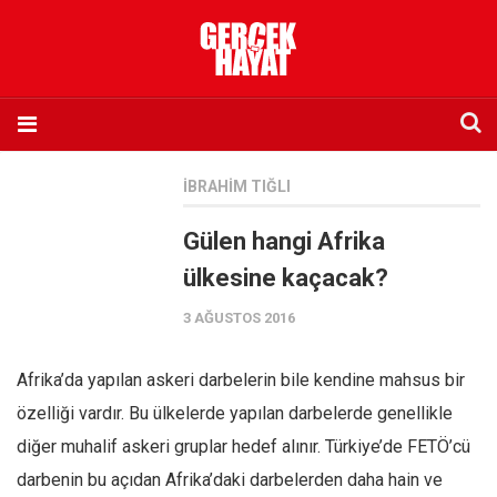
Anasayfa
İBRAHIM TIĞLI
Hakkımızda
Gülen hangi Afrika
Künye
ülkesine kaçacak?
İletişim
3 AĞUSTOS 2016
Abone olmak istiyorum
Satış noktası listesi
Afrika’da yapılan askeri darbelerin bile kendine mahsus bir
Eksik sayıların temini
özelliği vardır. Bu ülkelerde yapılan darbelerde genellikle
Sosyal Medya
diğer muhalif askeri gruplar hedef alınır. Türkiye’de FETÖ’cü
Twitter
darbenin bu açıdan Afrika’daki darbelerden daha hain ve