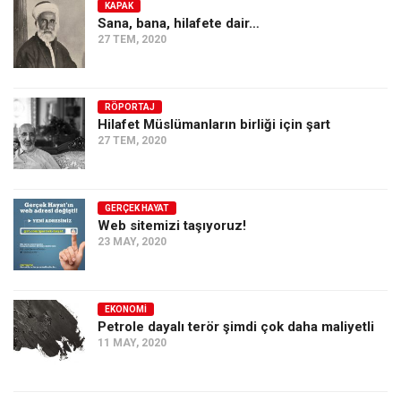
KAPAK
Sana, bana, hilafete dair…
27 TEM, 2020
RÖPORTAJ
Hilafet Müslümanların birliği için şart
27 TEM, 2020
GERÇEK HAYAT
Web sitemizi taşıyoruz!
23 MAY, 2020
EKONOMI
Petrole dayalı terör şimdi çok daha maliyetli
11 MAY, 2020