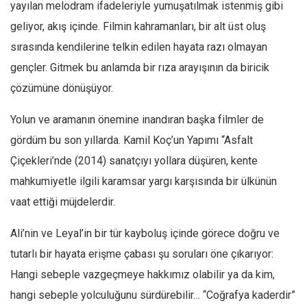
Amerika
yayılan melodram ifadeleriyle yumuşatılmak istenmiş gibi
geliyor, akış içinde. Filmin kahramanları, bir alt üst oluş
Avustralya
sırasında kendilerine telkin edilen hayata razı olmayan
Tarih
gençler. Gitmek bu anlamda bir rıza arayışının da biricik
Düşünce
çözümüne dönüşüyor.
Dosyalar
Yolun ve aramanın önemine inandıran başka filmler de
gördüm bu son yıllarda. Kamil Koç’un Yapımı “Asfalt
Çiçekleri’nde (2014) sanatçıyı yollara düşüren, kente
mahkumiyetle ilgili karamsar yargı karşısında bir ülkünün
vaat ettiği müjdelerdir.
Ali’nin ve Leyal’in bir tür kayboluş içinde görece doğru ve
tutarlı bir hayata erişme çabası şu soruları öne çıkarıyor:
Hangi sebeple vazgeçmeye hakkımız olabilir ya da kim,
hangi sebeple yolculuğunu sürdürebilir… “Coğrafya kaderdir”