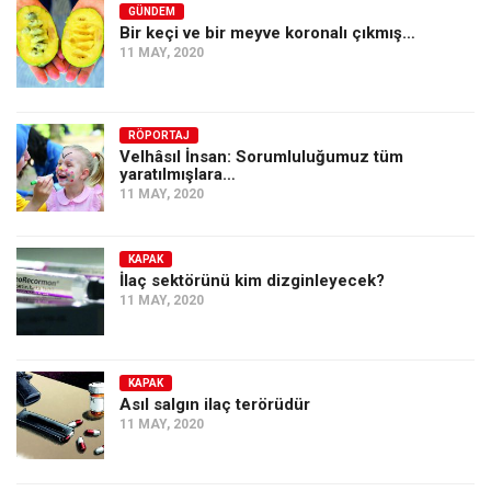
GÜNDEM
Bir keçi ve bir meyve koronalı çıkmış…
11 MAY, 2020
RÖPORTAJ
Velhâsıl İnsan: Sorumluluğumuz tüm
yaratılmışlara…
11 MAY, 2020
KAPAK
İlaç sektörünü kim dizginleyecek?
11 MAY, 2020
KAPAK
Asıl salgın ilaç terörüdür
11 MAY, 2020