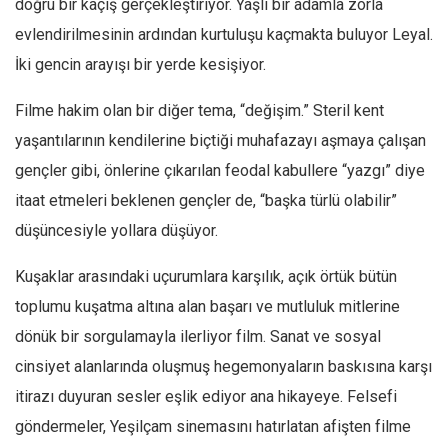
doğru bir kaçış gerçekleştiriyor. Yaşlı bir adamla zorla
Ekonomi
evlendirilmesinin ardından kurtuluşu kaçmakta buluyor Leyal.
Spor
İki gencin arayışı bir yerde kesişiyor.
Manzara
Filme hakim olan bir diğer tema, “değişim.” Steril kent
Sağlık
yaşantılarının kendilerine biçtiği muhafazayı aşmaya çalışan
Gıda-Beslenme
gençler gibi, önlerine çıkarılan feodal kabullere “yazgı” diye
Hayat
itaat etmeleri beklenen gençler de, “başka türlü olabilir”
Türkiye
düşüncesiyle yollara düşüyor.
Siyaset
Kuşaklar arasındaki uçurumlara karşılık, açık örtük bütün
Dünya
toplumu kuşatma altına alan başarı ve mutluluk mitlerine
Avrupa
dönük bir sorgulamayla ilerliyor film. Sanat ve sosyal
Asya
cinsiyet alanlarında oluşmuş hegemonyaların baskısına karşı
Afrika
itirazı duyuran sesler eşlik ediyor ana hikayeye. Felsefi
İslam Dünyası
göndermeler, Yeşilçam sinemasını hatırlatan afişten filme