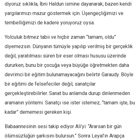
diyoruz sıklıkla, İbni Haldun ismine dayanarak; bazen kendi
yargılarımızı mazur göstermek için. Üşengeçliğimizi ve
tembelliğimizi de kadere yoruyoruz oysa.
Yolculuk bitmez tabii ve hiçbir zaman “tamam, oldu”
diyemezsin. Dünyanın tümüyle yapılıp verilmiş bir gerçeklik
değil, yaratılması süren bir eser olması hususu üzerinde
dururken, bunu bir çocuğa veya büyüğe öğretmekten daha
devrimci bir eğitim bulunamayacağını belirtir Garaudy. Böyle
bir eğitimi de felsefeciler değil, sanatçılar
gerçekleştirebilirler. Sanat bu anlamda durup dinlenmeden
aramanın yöntemi. Sanatçı ise ister istemez, “tamam işte, bu
kadar” dememesi gereken kişi.
Babaannesinin sesi takip ediyor Ali’yi: “Ararsan bir gün
ölümsüzlüğün şarkısını bulursun.” Sonra Leyal’ın Arapça