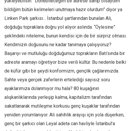
yükleyebilsin. “Dönebileceğim bir adrese sahip olsaydım
bildiğim bütün kelimeleri unutmaya hazır olurdum” diyor ya
Mehmet Ali Tekin
Linken Park şarkısı… İstanbul şartlarından bunalan Ali,
Abir E. Nahas
doğduğu topraklara doğru yol alıyor aslında. “Öylesine”
Amina S. Jenenkovic
şeklindeki niteleme, bunun kendisi için de bir sürpriz olması.
Bağdagül Öz
Kendimizin doğusunu ne kadar tanımaya çalışıyoruz?
Esra Elönü
Başarıyı ve mutluluğu doğduğumuz toprakların Batı’sında bir
» Yazar arşivi
adreste aramayı öğretiyor bize verili kültür. Bu nedenle belki
Bu Sayı
de küfür gibi bir şeydi konformizm, gençlik çağlarımızda.
Tüm Sayılar
Sahte veya gerçek zaferlerin ertelediği sayısız soru
ayaklarımıza dolanmıyor mu hala? 80 kuşağının
Kategoriler
alışkanlıklarında yerleşip kalma, kapitalizm tarafından
Kültür Sanat
sakatlanarak mutileşme korkusu genç kuşaklar tarafından
Kitap
yeniden yorumlanıyor. Ali sahihlik arayışı için yola düşerken,
Karisi kitap sualleri
genç bir şarkıcı olan Leyal adeta can havliyle İstanbul’a
7 soruda bu hafta