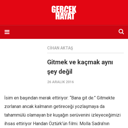
Anasayfa
CIHAN AKTAŞ
Hakkımızda
Gitmek ve kaçmak aynı
Künye
şey değil
İletişim
26 ARALIK 2016
Abone olmak istiyorum
Satış noktası listesi
İsim en başından merak ettiriyor: “Bana git de.” Gitmekte
Eksik sayıların temini
zorlanan ancak kalmanın getireceği yozlaşmaya da
Sosyal Medya
tahammülü olamayan bir kuşağın serüvenini izleyeceğimizi
Twitter
ihsas ettiriyor Handan Öztürk’ün filmi. Molla Sadra’nın