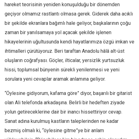
Facebook
hareket teorisinin yeniden konuşulduğu bir dönemden
Instagram
geçiyor olmamız rastlantı olmasa gerek. Giderek daha acıklı
bir şekilde ekranlara bağımlı hale geliyor, başkalarının çoğu
YouTube
zaman bir yanılsamaya yol açacak şekilde işlenen
Editörden
hikayelerinin uğultusunda kendi hayatlarımıza özgü imkan ve
Yazarlar
ihtimalleri çürütüyoruz. Beri taraftan Anadolu hâlâ alt-üst
Kemal Özer
oluşların coğrafyası. Göçler, ilticalar, yersizlik yurtsuzluk
Mahmut Toptaş
hissi, toplumsal bünyenin sürekli yenilenmesi ve yeni
Yvonne Ridley
sorulara yeni cevaplar aramak anlamına geliyor.
Barış Tarımcıoğlu
“Öylesine gidiyorum, kafama göre” diyor, başarılı bir gitarist
Ömer Kayani
olan Ali telefonda arkadaşına. Belirli bir hedeften ziyade
Yusuf Armağan
yolun getireceklerine dair bir inancı hissettiriyor cevap.
Hasanali Yıldırım
Sanat adına kurulmuş kastların taleplerinden ne kadar
Leyla Şerif Emin
bezmiş olmalı ki, “öylesine gitme”ye bir anlam
Selçuk Türkyılmaz