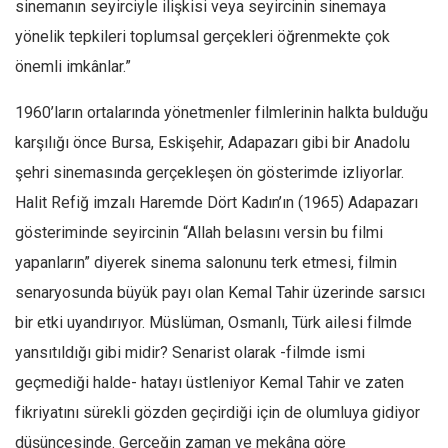
sinemanın seyirciyle ilişkisi veya seyircinin sinemaya
Ekonomi
yönelik tepkileri toplumsal gerçekleri öğrenmekte çok
Spor
önemli imkânlar.”
Manzara
1960’ların ortalarında yönetmenler filmlerinin halkta bulduğu
Sağlık
karşılığı önce Bursa, Eskişehir, Adapazarı gibi bir Anadolu
Gıda-Beslenme
şehri sinemasında gerçekleşen ön gösterimde izliyorlar.
Hayat
Halit Refiğ imzalı Haremde Dört Kadın’ın (1965) Adapazarı
Türkiye
gösteriminde seyircinin “Allah belasını versin bu filmi
Siyaset
yapanların” diyerek sinema salonunu terk etmesi, filmin
Dünya
senaryosunda büyük payı olan Kemal Tahir üzerinde sarsıcı
bir etki uyandırıyor. Müslüman, Osmanlı, Türk ailesi filmde
Avrupa
yansıtıldığı gibi midir? Senarist olarak -filmde ismi
Asya
geçmediği halde- hatayı üstleniyor Kemal Tahir ve zaten
Afrika
fikriyatını sürekli gözden geçirdiği için de olumluya gidiyor
İslam Dünyası
düşüncesinde. Gerçeğin zaman ve mekâna göre