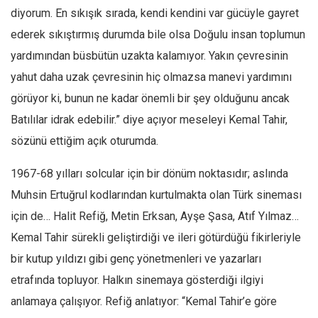
diyorum. En sıkışık sırada, kendi kendini var gücüyle gayret
Mehmet Ali Tekin
ederek sıkıştırmış durumda bile olsa Doğulu insan toplumun
Abir E. Nahas
yardımından büsbütün uzakta kalamıyor. Yakın çevresinin
Amina S. Jenenkovic
yahut daha uzak çevresinin hiç olmazsa manevi yardımını
Bağdagül Öz
görüyor ki, bunun ne kadar önemli bir şey olduğunu ancak
Esra Elönü
Batılılar idrak edebilir.” diye açıyor meseleyi Kemal Tahir,
» Yazar arşivi
sözünü ettiğim açık oturumda.
Bu Sayı
1967-68 yılları solcular için bir dönüm noktasıdır; aslında
Tüm Sayılar
Muhsin Ertuğrul kodlarından kurtulmakta olan Türk sineması
için de… Halit Refiğ, Metin Erksan, Ayşe Şasa, Atıf Yılmaz…
Kategoriler
Kemal Tahir sürekli geliştirdiği ve ileri götürdüğü fikirleriyle
Kültür Sanat
bir kutup yıldızı gibi genç yönetmenleri ve yazarları
Kitap
etrafında topluyor. Halkın sinemaya gösterdiği ilgiyi
Karisi kitap sualleri
anlamaya çalışıyor. Refiğ anlatıyor: “Kemal Tahir’e göre
7 soruda bu hafta