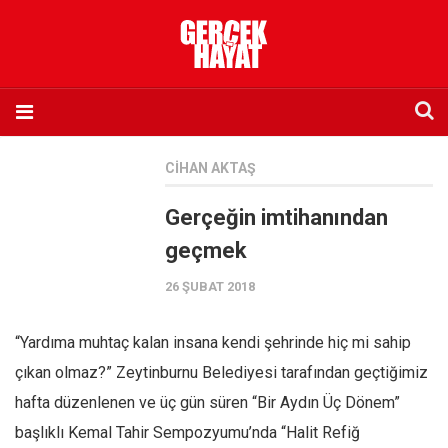
Anasayfa
CIHAN AKTAŞ
Hakkımızda
Gerçeğin imtihanından
Künye
geçmek
İletişim
26 ŞUBAT 2018
Abone olmak istiyorum
Satış noktası listesi
“Yardıma muhtaç kalan insana kendi şehrinde hiç mi sahip
Eksik sayıların temini
çıkan olmaz?” Zeytinburnu Belediyesi tarafından geçtiğimiz
Sosyal Medya
hafta düzenlenen ve üç gün süren “Bir Aydın Üç Dönem”
Twitter
başlıklı Kemal Tahir Sempozyumu’nda “Halit Refiğ