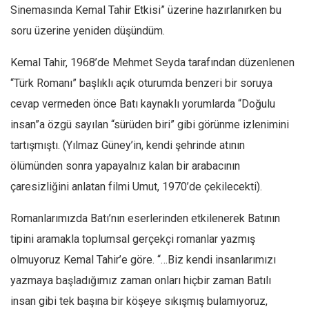
Facebook
Sinemasında Kemal Tahir Etkisi” üzerine hazırlanırken bu
Instagram
soru üzerine yeniden düşündüm.
YouTube
Kemal Tahir, 1968’de Mehmet Seyda tarafından düzenlenen
Editörden
“Türk Romanı” başlıklı açık oturumda benzeri bir soruya
Yazarlar
cevap vermeden önce Batı kaynaklı yorumlarda “Doğulu
insan”a özgü sayılan “sürüden biri” gibi görünme izlenimini
Kemal Özer
tartışmıştı. (Yılmaz Güney’in, kendi şehrinde atının
Mahmut Toptaş
ölümünden sonra yapayalnız kalan bir arabacının
Yvonne Ridley
çaresizliğini anlatan filmi Umut, 1970’de çekilecekti).
Barış Tarımcıoğlu
Ömer Kayani
Romanlarımızda Batı’nın eserlerinden etkilenerek Batının
tipini aramakla toplumsal gerçekçi romanlar yazmış
Yusuf Armağan
olmuyoruz Kemal Tahir’e göre. “…Biz kendi insanlarımızı
Hasanali Yıldırım
yazmaya başladığımız zaman onları hiçbir zaman Batılı
Leyla Şerif Emin
insan gibi tek başına bir köşeye sıkışmış bulamıyoruz,
Selçuk Türkyılmaz