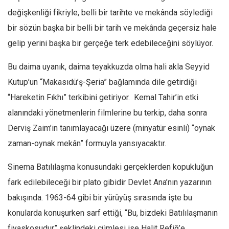
Amerika
değişkenliği fikriyle, belli bir tarihte ve mekânda söylediği
Avustralya
bir sözün başka bir belli bir tarih ve mekânda geçersiz hale
Tarih
gelip yerini başka bir gerçeğe terk edebileceğini söylüyor.
Düşünce
Bu daima uyanık, daima teyakkuzda olma hali akla Seyyid
Dosyalar
Kutup’un “Makasıdü’ş-Şeria” bağlamında dile getirdiği
“Hareketin Fıkhı” terkibini getiriyor. Kemal Tahir’in etki
alanındaki yönetmenlerin filmlerine bu terkip, daha sonra
Derviş Zaim’in tanımlayacağı üzere (minyatür esinli) “oynak
zaman-oynak mekân” formuyla yansıyacaktır.
Sinema Batılılaşma konusundaki gerçeklerden kopukluğun
fark edilebileceği bir plato gibidir Devlet Ana’nın yazarının
bakışında. 1963-64 gibi bir yürüyüş sırasında işte bu
konularda konuşurken sarf ettiği, “Bu, bizdeki Batılılaşmanın
fiyaskosudur” şeklindeki cümlesi ise Halit Refiğ’e