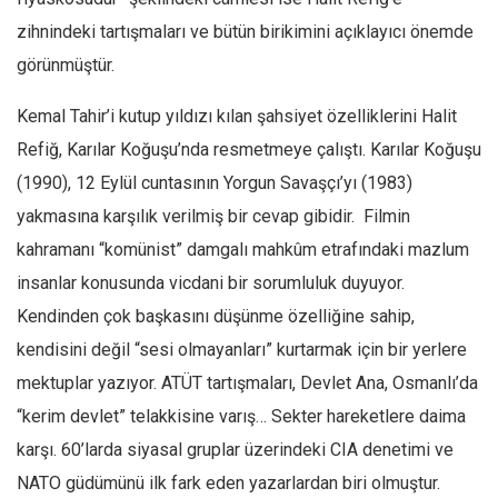
zihnindeki tartışmaları ve bütün birikimini açıklayıcı önemde
görünmüştür.
Kemal Tahir’i kutup yıldızı kılan şahsiyet özelliklerini Halit
Refiğ, Karılar Koğuşu’nda resmetmeye çalıştı. Karılar Koğuşu
(1990), 12 Eylül cuntasının Yorgun Savaşçı’yı (1983)
yakmasına karşılık verilmiş bir cevap gibidir. Filmin
kahramanı “komünist” damgalı mahkûm etrafındaki mazlum
insanlar konusunda vicdani bir sorumluluk duyuyor.
Kendinden çok başkasını düşünme özelliğine sahip,
kendisini değil “sesi olmayanları” kurtarmak için bir yerlere
mektuplar yazıyor. ATÜT tartışmaları, Devlet Ana, Osmanlı’da
“kerim devlet” telakkisine varış… Sekter hareketlere daima
karşı. 60’larda siyasal gruplar üzerindeki CIA denetimi ve
NATO güdümünü ilk fark eden yazarlardan biri olmuştur.