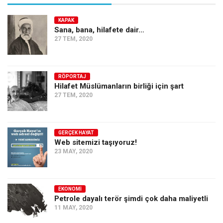
KAPAK
Sana, bana, hilafete dair…
27 TEM, 2020
RÖPORTAJ
Hilafet Müslümanların birliği için şart
27 TEM, 2020
GERÇEK HAYAT
Web sitemizi taşıyoruz!
23 MAY, 2020
EKONOMI
Petrole dayalı terör şimdi çok daha maliyetli
11 MAY, 2020