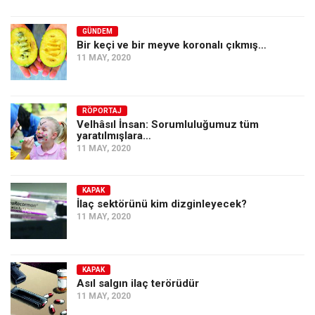
GÜNDEM
Bir keçi ve bir meyve koronalı çıkmış…
11 MAY, 2020
RÖPORTAJ
Velhâsıl İnsan: Sorumluluğumuz tüm
yaratılmışlara…
11 MAY, 2020
KAPAK
İlaç sektörünü kim dizginleyecek?
11 MAY, 2020
KAPAK
Asıl salgın ilaç terörüdür
11 MAY, 2020