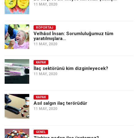
11 MAY, 2020
RÖPORTAJ
Velhâsıl İnsan: Sorumluluğumuz tüm
yaratılmışlara…
11 MAY, 2020
KAPAK
İlaç sektörünü kim dizginleyecek?
11 MAY, 2020
KAPAK
Asıl salgın ilaç terörüdür
11 MAY, 2020
GENEL