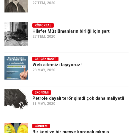
27 TEM, 2020
RÖPORTAJ
Hilafet Müslümanların birliği için şart
27 TEM, 2020
GERÇEK HAYAT
Web sitemizi taşıyoruz!
23 MAY, 2020
EKONOMI
Petrole dayalı terör şimdi çok daha maliyetli
11 MAY, 2020
GÜNDEM
Bir keçi ve bir meyve koronalı çıkmış…