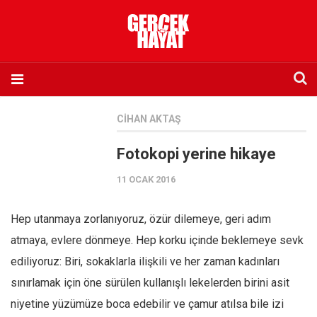
Anasayfa
CIHAN AKTAŞ
Hakkımızda
Fotokopi yerine hikaye
Künye
11 OCAK 2016
İletişim
Abone olmak istiyorum
Hep utanmaya zorlanıyoruz, özür dilemeye, geri adım
Satış noktası listesi
atmaya, evlere dönmeye. Hep korku içinde beklemeye sevk
Eksik sayıların temini
ediliyoruz: Biri, sokaklarla ilişkili ve her zaman kadınları
Sosyal Medya
sınırlamak için öne sürülen kullanışlı lekelerden birini asit
Twitter
niyetine yüzümüze boca edebilir ve çamur atılsa bile izi