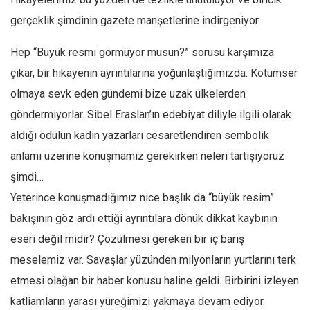
gerçeklik şimdinin gazete manşetlerine indirgeniyor.
Mehmet Ali Tekin
Abir E. Nahas
Hep “Büyük resmi görmüyor musun?” sorusu karşımıza
Amina S. Jenenkovic
çıkar, bir hikayenin ayrıntılarına yoğunlaştığımızda. Kötümser
Bağdagül Öz
olmaya sevk eden gündemi bize uzak ülkelerden
Esra Elönü
göndermiyorlar. Sibel Eraslan’ın edebiyat diliyle ilgili olarak
aldığı ödülün kadın yazarları cesaretlendiren sembolik
» Yazar arşivi
anlamı üzerine konuşmamız gerekirken neleri tartışıyoruz
Bu Sayı
şimdi…
Tüm Sayılar
Yeterince konuşmadığımız nice başlık da “büyük resim”
Kategoriler
bakışının göz ardı ettiği ayrıntılara dönük dikkat kaybının
Kültür Sanat
eseri değil midir? Çözülmesi gereken bir iç barış
Kitap
meselemiz var. Savaşlar yüzünden milyonların yurtlarını terk
etmesi olağan bir haber konusu haline geldi. Birbirini izleyen
Karisi kitap sualleri
katliamların yarası yüreğimizi yakmaya devam ediyor.
7 soruda bu hafta