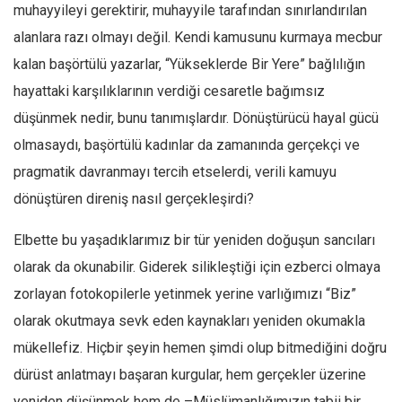
muhayyileyi gerektirir, muhayyile tarafından sınırlandırılan
alanlara razı olmayı değil. Kendi kamusunu kurmaya mecbur
kalan başörtülü yazarlar, “Yükseklerde Bir Yere” bağlılığın
hayattaki karşılıklarının verdiği cesaretle bağımsız
düşünmek nedir, bunu tanımışlardır. Dönüştürücü hayal gücü
olmasaydı, başörtülü kadınlar da zamanında gerçekçi ve
pragmatik davranmayı tercih etselerdi, verili kamuyu
dönüştüren direniş nasıl gerçekleşirdi?
Elbette bu yaşadıklarımız bir tür yeniden doğuşun sancıları
olarak da okunabilir. Giderek silikleştiği için ezberci olmaya
zorlayan fotokopilerle yetinmek yerine varlığımızı “Biz”
olarak okutmaya sevk eden kaynakları yeniden okumakla
mükellefiz. Hiçbir şeyin hemen şimdi olup bitmediğini doğru
dürüst anlatmayı başaran kurgular, hem gerçekler üzerine
yeniden düşünmek hem de –Müslümanlığımızın tabii bir