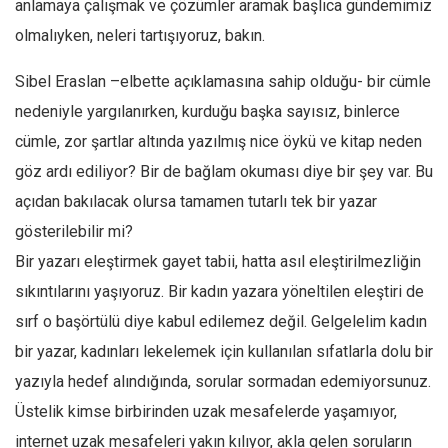
anlamaya çalışmak ve çözümler aramak başlıca gündemimiz
Amerika
olmalıyken, neleri tartışıyoruz, bakın.
Avustralya
Tarih
Sibel Eraslan –elbette açıklamasına sahip olduğu- bir cümle
Düşünce
nedeniyle yargılanırken, kurduğu başka sayısız, binlerce
Dosyalar
cümle, zor şartlar altında yazılmış nice öykü ve kitap neden
göz ardı ediliyor? Bir de bağlam okuması diye bir şey var. Bu
açıdan bakılacak olursa tamamen tutarlı tek bir yazar
gösterilebilir mi?
Bir yazarı eleştirmek gayet tabii, hatta asıl eleştirilmezliğin
sıkıntılarını yaşıyoruz. Bir kadın yazara yöneltilen eleştiri de
sırf o başörtülü diye kabul edilemez değil. Gelgelelim kadın
bir yazar, kadınları lekelemek için kullanılan sıfatlarla dolu bir
yazıyla hedef alındığında, sorular sormadan edemiyorsunuz.
Üstelik kimse birbirinden uzak mesafelerde yaşamıyor,
internet uzak mesafeleri yakın kılıyor, akla gelen soruların