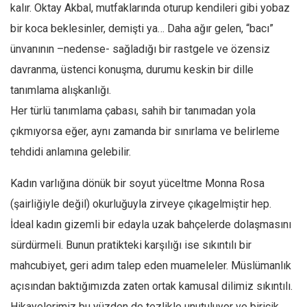
Facebook
kalır. Oktay Akbal, mutfaklarında oturup kendileri gibi yobaz
bir koca beklesinler, demişti ya… Daha ağır gelen, “bacı”
Instagram
ünvanının –nedense- sağladığı bir rastgele ve özensiz
YouTube
davranma, üstenci konuşma, durumu keskin bir dille
Editörden
tanımlama alışkanlığı.
Yazarlar
Her türlü tanımlama çabası, sahih bir tanımadan yola
Kemal Özer
çıkmıyorsa eğer, aynı zamanda bir sınırlama ve belirleme
Mahmut Toptaş
tehdidi anlamına gelebilir.
Yvonne Ridley
Kadın varlığına dönük bir soyut yüceltme Monna Rosa
Barış Tarımcıoğlu
(şairliğiyle değil) okurluğuyla zirveye çıkagelmiştir hep.
Ömer Kayani
İdeal kadın gizemli bir edayla uzak bahçelerde dolaşmasını
Yusuf Armağan
sürdürmeli. Bunun pratikteki karşılığı ise sıkıntılı bir
Hasanali Yıldırım
mahcubiyet, geri adım talep eden muameleler. Müslümanlık
Leyla Şerif Emin
açısından baktığımızda zaten ortak kamusal dilimiz sıkıntılı.
Hikayelerimiz bu yüzden de tezlikle unutuluyor ve biricik
Selçuk Türkyılmaz