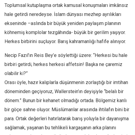
Toplumsal kutuplaşma ortak kamusal konuşmaları imkânsız
Ekonomi
hale getirdi neredeyse. İslam dünyası mezhep ayrılıkları
Spor
ekseninde –aslında bir büyük yeniden paylaşım planının
Manzara
köhnemiş komplolar tezgâhında- büyük bir gerilim yaşıyor.
Sağlık
Herkes birbirini suçluyor. Barış kahramanlığı hafife alınıyor.
Gıda-Beslenme
Necip Fazıl’ın Reis Bey’e söylettiği üzere: “Herkesi bu hale
Hayat
birbiri getirdi, herkes herkesi affetsin! Başka ne çaremiz
Türkiye
olabilir ki?”
Siyaset
Orası öyle, hazır kalıplarla düşünmenin zorlaştığı bir imtihan
Dünya
döneminden geçiyoruz, Wallerstein’ın deyişiyle “belalı bir
Avrupa
dönem.” Bunun bir kehanet olmadığı ortada. Bölgemiz kanlı
Asya
bir göçe sahne oluyor. Müslümanlar arasında ihtilafın bini bir
Afrika
para. Ortak değerleri hatırlatarak barış yoluyla bir dayanışma
İslam Dünyası
sağlamak, yaşanan bu tehlikeli kargaşanın arka planını