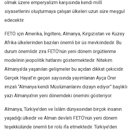
Amerika
olmak üzere emperyalizm karşısında kendi millî
siyasetlerini oluşturmaya çalışan ülkeleri uzun süre meşgul
Avustralya
edecektir.
Tarih
Düşünce
FETÖ için Amerika, İngiltere, Almanya, Kırgızistan ve Kuzey
Dosyalar
Afrika ülkelerinden bazıları önemli bir üs mevkiindedir. Bu
durum önemlidir zira FETÖ’nün yeni dönem örgütlenme
modelinin jeopolitik hatlarını göstermektedir. Nitekim
Almanya’da yaşanılan gelişmeler bu açıdan dikkat çekicidir.
Gerçek Hayat’ın geçen sayısında yayımlanan Ayça Örer
imzalı “Almanya kendi Müslümanlarını dizayn ediyor” başlıklı
yazı Almanya’nın yeni dönemdeki önemini gösteriyor.
Almanya, Türkiye’den ve İslâm dünyasından birçok insanın
yaşadığı ülkedir ve Alman devleti FETÖ’nün yeni dönem
teşekkülünde önemli bir rolü ifa etmektedir. Türkiye’den