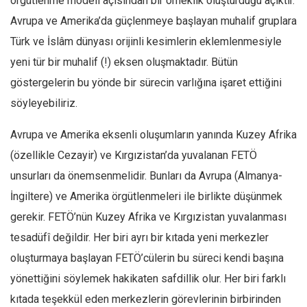
örgütlenme modeli açısından bir örneklik oluşturduğu açıktır.
Avrupa ve Amerika’da güçlenmeye başlayan muhalif gruplara
Türk ve İslâm dünyası orijinli kesimlerin eklemlenmesiyle
yeni tür bir muhalif (!) eksen oluşmaktadır. Bütün
göstergelerin bu yönde bir sürecin varlığına işaret ettiğini
söyleyebiliriz.
Avrupa ve Amerika eksenli oluşumların yanında Kuzey Afrika
(özellikle Cezayir) ve Kırgızistan’da yuvalanan FETÖ
unsurları da önemsenmelidir. Bunları da Avrupa (Almanya-
İngiltere) ve Amerika örgütlenmeleri ile birlikte düşünmek
gerekir. FETÖ’nün Kuzey Afrika ve Kırgızistan yuvalanması
tesadüfî değildir. Her biri ayrı bir kıtada yeni merkezler
oluşturmaya başlayan FETÖ’cülerin bu süreci kendi başına
yönettiğini söylemek hakikaten safdillik olur. Her biri farklı
kıtada teşekkül eden merkezlerin görevlerinin birbirinden