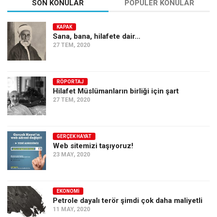
SON KONULAR
POPÜLER KONULAR
KAPAK
Sana, bana, hilafete dair…
27 TEM, 2020
RÖPORTAJ
Hilafet Müslümanların birliği için şart
27 TEM, 2020
GERÇEK HAYAT
Web sitemizi taşıyoruz!
23 MAY, 2020
EKONOMI
Petrole dayalı terör şimdi çok daha maliyetli
11 MAY, 2020