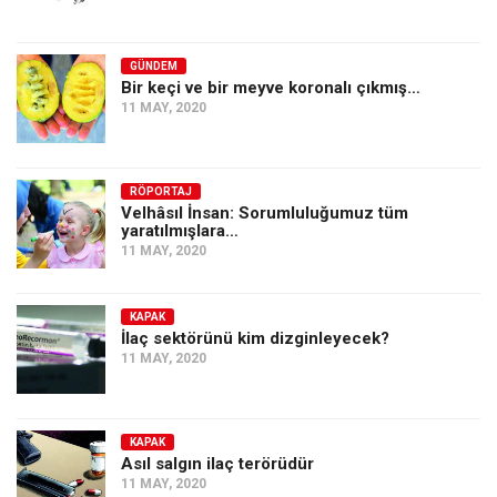
GÜNDEM
Bir keçi ve bir meyve koronalı çıkmış…
11 MAY, 2020
RÖPORTAJ
Velhâsıl İnsan: Sorumluluğumuz tüm
yaratılmışlara…
11 MAY, 2020
KAPAK
İlaç sektörünü kim dizginleyecek?
11 MAY, 2020
KAPAK
Asıl salgın ilaç terörüdür
11 MAY, 2020