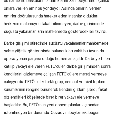
bu hamle ile başkalarını aldattıklarını zannediyorlardı. Çünkü
onlara verilen emir bu yöndeydi. Aslında onların, verilen
Mehmet Ali Tekin
emirler doğrultusunda hareket eden insanlar oldukları
Abir E. Nahas
herkesin malumuydu fakat bilinmeyen, darbe girişiminde
Amina S. Jenenkovic
suçüstü yakalananların mahkemede gösterecekleri tavırdı.
Bağdagül Öz
Esra Elönü
Darbe girişimi sürecinde suçüstü yakalananlar mahkemede
» Yazar arşivi
sahte yiğitlik gösterisinde bulundukları vakit bu tavrın da
operasyonun parçası olduğu hemen anlaşıldı. Darbeye fiilen
Bu Sayı
katılıp yakayı ele veren FETÖ’cüler, darbe girişiminden sonra
Tüm Sayılar
kendilerini gizlemeye çalışan FETÖ’cülere mesaj vermeye
Kategoriler
çalışıyordu. FETÖ’cüler farklı grup, cemaat ve sivil toplum
Kültür Sanat
kurumlarının rengine bürünerek kendini gizlemişlerdi, fakat
Kitap
gizlendikleri köşelerde birer birer yakayı ele vermeye
Karisi kitap sualleri
başladılar. Bu, FETÖ’nün yeni dönem planları açısından
istenilmeyen bir durumdu. Cezaevini boylamak, bugün
7 soruda bu hafta