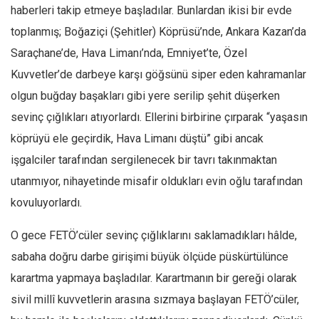
Facebook
haberleri takip etmeye başladılar. Bunlardan ikisi bir evde
Instagram
toplanmış; Boğaziçi (Şehitler) Köprüsü’nde, Ankara Kazan’da
Saraçhane’de, Hava Limanı’nda, Emniyet’te, Özel
YouTube
Kuvvetler’de darbeye karşı göğsünü siper eden kahramanlar
Editörden
olgun buğday başakları gibi yere serilip şehit düşerken
Yazarlar
sevinç çığlıkları atıyorlardı. Ellerini birbirine çırparak “yaşasın
Kemal Özer
köprüyü ele geçirdik, Hava Limanı düştü” gibi ancak
Mahmut Toptaş
işgalciler tarafından sergilenecek bir tavrı takınmaktan
Yvonne Ridley
utanmıyor, nihayetinde misafir oldukları evin oğlu tarafından
Barış Tarımcıoğlu
kovuluyorlardı.
Ömer Kayani
O gece FETÖ’cüler sevinç çığlıklarını saklamadıkları hâlde,
Yusuf Armağan
sabaha doğru darbe girişimi büyük ölçüde püskürtülünce
Hasanali Yıldırım
karartma yapmaya başladılar. Karartmanın bir gereği olarak
Leyla Şerif Emin
sivil millî kuvvetlerin arasına sızmaya başlayan FETÖ’cüler,
Selçuk Türkyılmaz