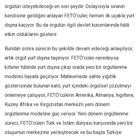
örgütün isteyebileceği en son şeydir. Dolayısıyla sıranın
Ekonomi
kendisine geldiğini anlayan FETÖ’cüler, hemen ilk uçakla yurt
Spor
dışına kaçıyor. Bu da örgütün ilgili devlet kurumlarında hâlâ
Manzara
etkin olduklarını gösterir.
Sağlık
Bundan sonra sürecin bu şekilde devam edeceği anlaşılıyor,
Gıda-Beslenme
artık örgüt yurt dışına taşınıyor. FETÖ’cüler neredeyse
Hayat
kitleler hâlinde yurt dışına çıkıp orada yeni bir örgütlenme
Türkiye
modelini hayata geçiriyor. Mahkemede sahte yiğitlik
Siyaset
gösterisinde bulunan katil, yurt içindeki örgütsel çözülmeyi
Dünya
önlemeye çalışıyor, FETÖ’cülerin Amerika, Almanya, İngiltere,
Avrupa
Kuzey Afrika ve Kırgızistan merkezli yeni dönem
Asya
örgütlenme modeline güç veriyor. Yeni dönem örgütlenme
Afrika
süreci, FETÖ’cüleri Türk ve İslâm dünyası karşısında yeni bir
İslam Dünyası
oluşumun merkezine yerleştirecek ve bu başta Türkiye