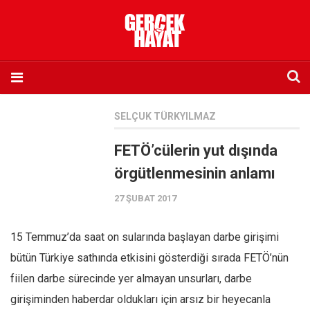
Anasayfa
SELÇUK TÜRKYILMAZ
Hakkımızda
FETÖ’cülerin yut dışında
Künye
örgütlenmesinin anlamı
İletişim
27 ŞUBAT 2017
Abone olmak istiyorum
Satış noktası listesi
15 Temmuz’da saat on sularında başlayan darbe girişimi
Eksik sayıların temini
bütün Türkiye sathında etkisini gösterdiği sırada FETÖ’nün
Sosyal Medya
fiilen darbe sürecinde yer almayan unsurları, darbe
Twitter
girişiminden haberdar oldukları için arsız bir heyecanla