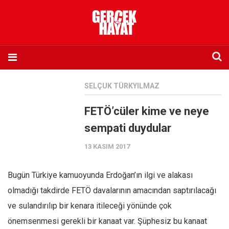
Anasayfa
SELÇUK TÜRKYILMAZ
Hakkımızda
FETÖ’cüler kime ve neye
Künye
sempati duydular
İletişim
13 KASIM 2017
Abone olmak istiyorum
Satış noktası listesi
Bugün Türkiye kamuoyunda Erdoğan’ın ilgi ve alakası
Eksik sayıların temini
olmadığı takdirde FETÖ davalarının amacından saptırılacağı
Sosyal Medya
ve sulandırılıp bir kenara itileceği yönünde çok
Twitter
önemsenmesi gerekli bir kanaat var. Şüphesiz bu kanaat