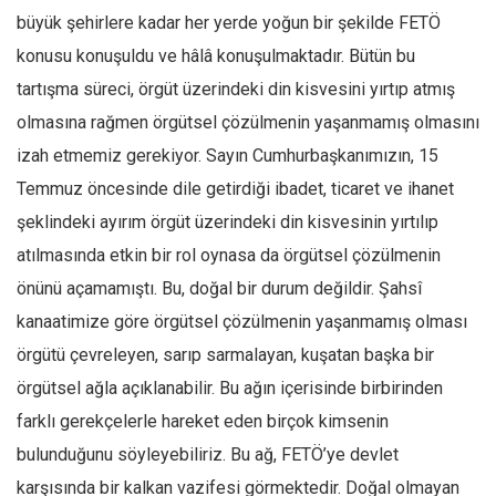
büyük şehirlere kadar her yerde yoğun bir şekilde FETÖ
Ekonomi
konusu konuşuldu ve hâlâ konuşulmaktadır. Bütün bu
Spor
tartışma süreci, örgüt üzerindeki din kisvesini yırtıp atmış
Manzara
olmasına rağmen örgütsel çözülmenin yaşanmamış olmasını
Sağlık
izah etmemiz gerekiyor. Sayın Cumhurbaşkanımızın, 15
Gıda-Beslenme
Temmuz öncesinde dile getirdiği ibadet, ticaret ve ihanet
Hayat
şeklindeki ayırım örgüt üzerindeki din kisvesinin yırtılıp
Türkiye
atılmasında etkin bir rol oynasa da örgütsel çözülmenin
Siyaset
önünü açamamıştı. Bu, doğal bir durum değildir. Şahsî
Dünya
kanaatimize göre örgütsel çözülmenin yaşanmamış olması
örgütü çevreleyen, sarıp sarmalayan, kuşatan başka bir
Avrupa
örgütsel ağla açıklanabilir. Bu ağın içerisinde birbirinden
Asya
farklı gerekçelerle hareket eden birçok kimsenin
Afrika
bulunduğunu söyleyebiliriz. Bu ağ, FETÖ’ye devlet
İslam Dünyası
karşısında bir kalkan vazifesi görmektedir. Doğal olmayan