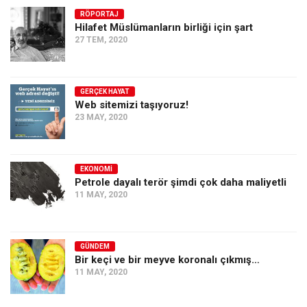
RÖPORTAJ
Hilafet Müslümanların birliği için şart
27 TEM, 2020
GERÇEK HAYAT
Web sitemizi taşıyoruz!
23 MAY, 2020
EKONOMI
Petrole dayalı terör şimdi çok daha maliyetli
11 MAY, 2020
GÜNDEM
Bir keçi ve bir meyve koronalı çıkmış…
11 MAY, 2020