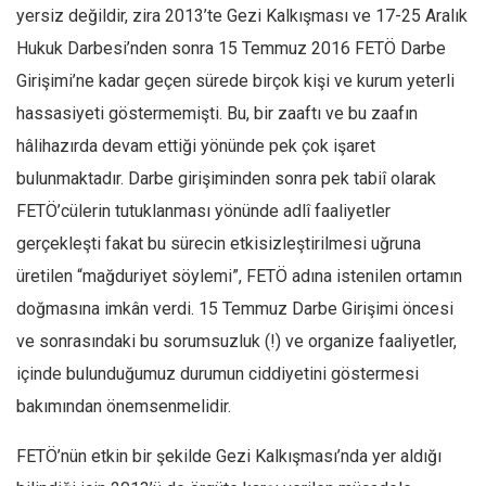
Facebook
yersiz değildir, zira 2013’te Gezi Kalkışması ve 17-25 Aralık
Instagram
Hukuk Darbesi’nden sonra 15 Temmuz 2016 FETÖ Darbe
Girişimi’ne kadar geçen sürede birçok kişi ve kurum yeterli
YouTube
hassasiyeti göstermemişti. Bu, bir zaaftı ve bu zaafın
Editörden
hâlihazırda devam ettiği yönünde pek çok işaret
Yazarlar
bulunmaktadır. Darbe girişiminden sonra pek tabiî olarak
Kemal Özer
FETÖ’cülerin tutuklanması yönünde adlî faaliyetler
Mahmut Toptaş
gerçekleşti fakat bu sürecin etkisizleştirilmesi uğruna
Yvonne Ridley
üretilen “mağduriyet söylemi”, FETÖ adına istenilen ortamın
Barış Tarımcıoğlu
doğmasına imkân verdi. 15 Temmuz Darbe Girişimi öncesi
ve sonrasındaki bu sorumsuzluk (!) ve organize faaliyetler,
Ömer Kayani
içinde bulunduğumuz durumun ciddiyetini göstermesi
Yusuf Armağan
bakımından önemsenmelidir.
Hasanali Yıldırım
Leyla Şerif Emin
FETÖ’nün etkin bir şekilde Gezi Kalkışması’nda yer aldığı
Selçuk Türkyılmaz