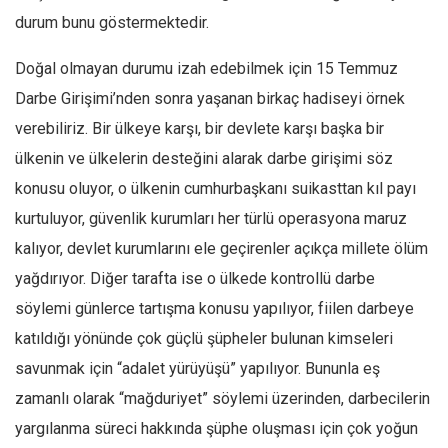
Amerika
durum bunu göstermektedir.
Avustralya
Doğal olmayan durumu izah edebilmek için 15 Temmuz
Tarih
Darbe Girişimi’nden sonra yaşanan birkaç hadiseyi örnek
Düşünce
verebiliriz. Bir ülkeye karşı, bir devlete karşı başka bir
Dosyalar
ülkenin ve ülkelerin desteğini alarak darbe girişimi söz
konusu oluyor, o ülkenin cumhurbaşkanı suikasttan kıl payı
kurtuluyor, güvenlik kurumları her türlü operasyona maruz
kalıyor, devlet kurumlarını ele geçirenler açıkça millete ölüm
yağdırıyor. Diğer tarafta ise o ülkede kontrollü darbe
söylemi günlerce tartışma konusu yapılıyor, fiilen darbeye
katıldığı yönünde çok güçlü şüpheler bulunan kimseleri
savunmak için “adalet yürüyüşü” yapılıyor. Bununla eş
zamanlı olarak “mağduriyet” söylemi üzerinden, darbecilerin
yargılanma süreci hakkında şüphe oluşması için çok yoğun