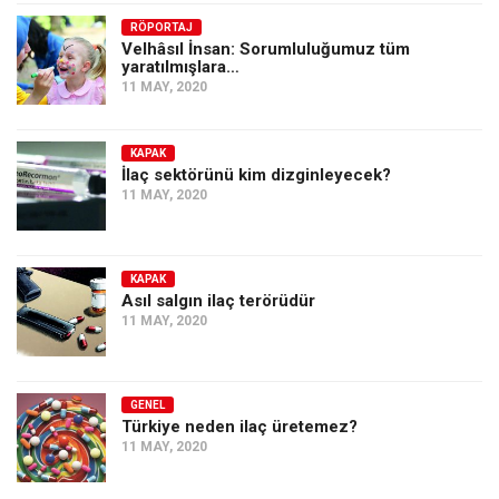
RÖPORTAJ
Velhâsıl İnsan: Sorumluluğumuz tüm
yaratılmışlara…
11 MAY, 2020
KAPAK
İlaç sektörünü kim dizginleyecek?
11 MAY, 2020
KAPAK
Asıl salgın ilaç terörüdür
11 MAY, 2020
GENEL
Türkiye neden ilaç üretemez?
11 MAY, 2020