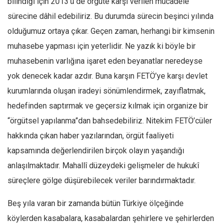
bilindiği için 2013’ü de örgüte karşı verilen mücadele
sürecine dâhil edebiliriz. Bu durumda sürecin beşinci yılında
Mehmet Ali Tekin
olduğumuz ortaya çıkar. Geçen zaman, herhangi bir kimsenin
Abir E. Nahas
muhasebe yapması için yeterlidir. Ne yazık ki böyle bir
Amina S. Jenenkovic
muhasebenin varlığına işaret eden beyanatlar neredeyse
Bağdagül Öz
yok denecek kadar azdır. Buna karşın FETÖ’ye karşı devlet
Esra Elönü
kurumlarında oluşan iradeyi sönümlendirmek, zayıflatmak,
» Yazar arşivi
hedefinden saptırmak ve geçersiz kılmak için organize bir
Bu Sayı
“örgütsel yapılanma”dan bahsedebiliriz. Nitekim FETÖ’cüler
Tüm Sayılar
hakkında çıkan haber yazılarından, örgüt faaliyeti
kapsamında değerlendirilen birçok olayın yaşandığı
Kategoriler
anlaşılmaktadır. Mahallî düzeydeki gelişmeler de hukukî
Kültür Sanat
süreçlere gölge düşürebilecek veriler barındırmaktadır.
Kitap
Karisi kitap sualleri
Beş yıla varan bir zamanda bütün Türkiye ölçeğinde
köylerden kasabalara, kasabalardan şehirlere ve şehirlerden
7 soruda bu hafta