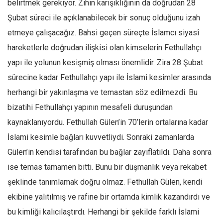
belirtmek gerekiyor. Zihin karışıklığının da doğrudan 28
Mehmet Ali Tekin
Şubat süreci ile açıklanabilecek bir sonuç olduğunu izah
etmeye çalışacağız. Bahsi geçen süreçte İslamcı siyasî
Abir E. Nahas
hareketlerle doğrudan ilişkisi olan kimselerin Fethullahçı
Amina S. Jenenkovic
yapı ile yolunun kesişmiş olması önemlidir. Zira 28 Şubat
Bağdagül Öz
sürecine kadar Fethullahçı yapı ile İslami kesimler arasında
Esra Elönü
herhangi bir yakınlaşma ve temastan söz edilmezdi. Bu
» Yazar arşivi
bizatihi Fethullahçı yapının mesafeli duruşundan
Bu Sayı
kaynaklanıyordu. Fethullah Gülen’in 70’lerin ortalarına kadar
Tüm Sayılar
İslami kesimle bağları kuvvetliydi. Sonraki zamanlarda
Gülen’in kendisi tarafından bu bağlar zayıflatıldı. Daha sonra
Kategoriler
ise temas tamamen bitti. Bunu bir düşmanlık veya rekabet
Kültür Sanat
şeklinde tanımlamak doğru olmaz. Fethullah Gülen, kendi
Kitap
ekibine yalıtılmış ve rafine bir ortamda kimlik kazandırdı ve
Karisi kitap sualleri
bu kimliği kalıcılaştırdı. Herhangi bir şekilde farklı İslami
7 soruda bu hafta