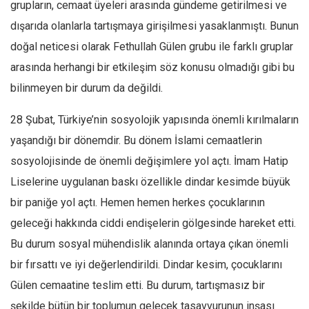
grupların, cemaat üyeleri arasında gündeme getirilmesi ve
Ekonomi
dışarıda olanlarla tartışmaya girişilmesi yasaklanmıştı. Bunun
Spor
doğal neticesi olarak Fethullah Gülen grubu ile farklı gruplar
Manzara
arasında herhangi bir etkileşim söz konusu olmadığı gibi bu
Sağlık
bilinmeyen bir durum da değildi.
Gıda-Beslenme
28 Şubat, Türkiye’nin sosyolojik yapısında önemli kırılmaların
Hayat
yaşandığı bir dönemdir. Bu dönem İslami cemaatlerin
Türkiye
sosyolojisinde de önemli değişimlere yol açtı. İmam Hatip
Siyaset
Liselerine uygulanan baskı özellikle dindar kesimde büyük
Dünya
bir paniğe yol açtı. Hemen hemen herkes çocuklarının
Avrupa
geleceği hakkında ciddi endişelerin gölgesinde hareket etti.
Bu durum sosyal mühendislik alanında ortaya çıkan önemli
Asya
bir fırsattı ve iyi değerlendirildi. Dindar kesim, çocuklarını
Afrika
Gülen cemaatine teslim etti. Bu durum, tartışmasız bir
İslam Dünyası
şekilde bütün bir toplumun gelecek tasavvurunun inşası