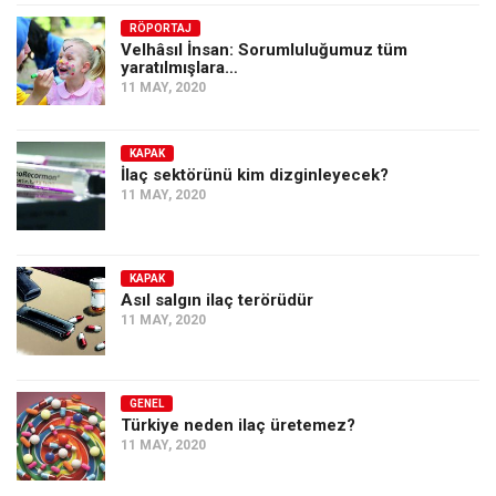
RÖPORTAJ
Velhâsıl İnsan: Sorumluluğumuz tüm
yaratılmışlara…
11 MAY, 2020
KAPAK
İlaç sektörünü kim dizginleyecek?
11 MAY, 2020
KAPAK
Asıl salgın ilaç terörüdür
11 MAY, 2020
GENEL
Türkiye neden ilaç üretemez?
11 MAY, 2020