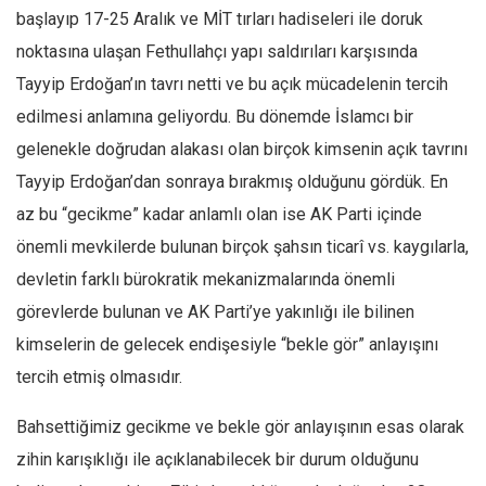
Facebook
başlayıp 17-25 Aralık ve MİT tırları hadiseleri ile doruk
Instagram
noktasına ulaşan Fethullahçı yapı saldırıları karşısında
YouTube
Tayyip Erdoğan’ın tavrı netti ve bu açık mücadelenin tercih
edilmesi anlamına geliyordu. Bu dönemde İslamcı bir
Editörden
gelenekle doğrudan alakası olan birçok kimsenin açık tavrını
Yazarlar
Tayyip Erdoğan’dan sonraya bırakmış olduğunu gördük. En
Kemal Özer
az bu “gecikme” kadar anlamlı olan ise AK Parti içinde
Mahmut Toptaş
önemli mevkilerde bulunan birçok şahsın ticarî vs. kaygılarla,
Yvonne Ridley
devletin farklı bürokratik mekanizmalarında önemli
Barış Tarımcıoğlu
görevlerde bulunan ve AK Parti’ye yakınlığı ile bilinen
Ömer Kayani
kimselerin de gelecek endişesiyle “bekle gör” anlayışını
tercih etmiş olmasıdır.
Yusuf Armağan
Hasanali Yıldırım
Bahsettiğimiz gecikme ve bekle gör anlayışının esas olarak
Leyla Şerif Emin
zihin karışıklığı ile açıklanabilecek bir durum olduğunu
Selçuk Türkyılmaz