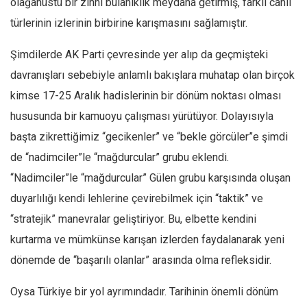
olağanüstü bir zihnî bulanıklık meydana getirmiş, farklı canlı
türlerinin izlerinin birbirine karışmasını sağlamıştır.
Şimdilerde AK Parti çevresinde yer alıp da geçmişteki
davranışları sebebiyle anlamlı bakışlara muhatap olan birçok
kimse 17-25 Aralık hadislerinin bir dönüm noktası olması
hususunda bir kamuoyu çalışması yürütüyor. Dolayısıyla
başta zikrettiğimiz “gecikenler” ve “bekle görcüler”e şimdi
de “nadimciler”le “mağdurcular” grubu eklendi.
“Nadimciler”le “mağdurcular” Gülen grubu karşısında oluşan
duyarlılığı kendi lehlerine çevirebilmek için “taktik” ve
“stratejik” manevralar geliştiriyor. Bu, elbette kendini
kurtarma ve mümkünse karışan izlerden faydalanarak yeni
dönemde de “başarılı olanlar” arasında olma refleksidir.
Oysa Türkiye bir yol ayrımındadır. Tarihinin önemli dönüm