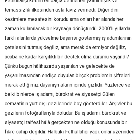
Fethullahçı kesim en başta belirlenen yalıtılmışlık ve
temassızlık ilkesinden asla taviz vermedi. Diğer dini
kesimlere mesafesini korudu ama onları her alanda her
zaman kullanılacak bir kaynağa dönüştürdü. 2000’li yıllarda
farklı alanlarda yükselme başarısı göstermiş iş adamlarının
çetelesini tutmuş değiliz, ama merak da etmiyor değiliz,
acaba ne kadar karşılıklı bir destek olma durumu yaşandı?
Çünkü bugün hâlihazırda yaşanılan ve gelecekte de
yaşanılmasından endişe duyulan birçok problemin şifreleri
merak ettiğimiz dayanışmaların içinde gizlidir. Yüzlerce ve
belki binlerce iş adamı, bürokrat ve siyasetçi Gülen
cemaatinin yurt dışı gezilerinde boy gösterdiler. Arşivler bu
gezilerin fotoğraflarıyla doludur. Bu iş adamı, bürokrat ve
siyasetçi taifesi hâlâ gerçekten ne olduğu konusunda bir
fikre sahip değildir. Hâlbuki Fethullahçı yapı, onlar üzerinden