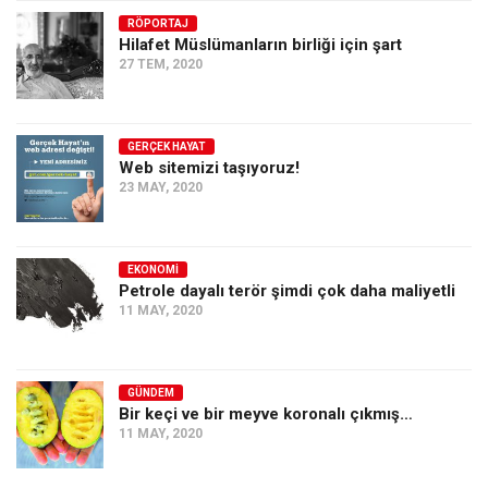
RÖPORTAJ
Hilafet Müslümanların birliği için şart
27 TEM, 2020
GERÇEK HAYAT
Web sitemizi taşıyoruz!
23 MAY, 2020
EKONOMI
Petrole dayalı terör şimdi çok daha maliyetli
11 MAY, 2020
GÜNDEM
Bir keçi ve bir meyve koronalı çıkmış…
11 MAY, 2020