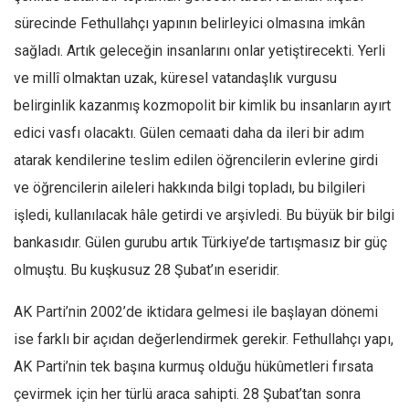
Amerika
sürecinde Fethullahçı yapının belirleyici olmasına imkân
Avustralya
sağladı. Artık geleceğin insanlarını onlar yetiştirecekti. Yerli
Tarih
ve millî olmaktan uzak, küresel vatandaşlık vurgusu
Düşünce
belirginlik kazanmış kozmopolit bir kimlik bu insanların ayırt
Dosyalar
edici vasfı olacaktı. Gülen cemaati daha da ileri bir adım
atarak kendilerine teslim edilen öğrencilerin evlerine girdi
ve öğrencilerin aileleri hakkında bilgi topladı, bu bilgileri
işledi, kullanılacak hâle getirdi ve arşivledi. Bu büyük bir bilgi
bankasıdır. Gülen gurubu artık Türkiye’de tartışmasız bir güç
olmuştu. Bu kuşkusuz 28 Şubat’ın eseridir.
AK Parti’nin 2002’de iktidara gelmesi ile başlayan dönemi
ise farklı bir açıdan değerlendirmek gerekir. Fethullahçı yapı,
AK Parti’nin tek başına kurmuş olduğu hükûmetleri fırsata
çevirmek için her türlü araca sahipti. 28 Şubat’tan sonra