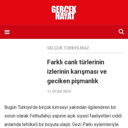
Anasayfa
SELÇUK TÜRKYILMAZ
Hakkımızda
Farklı canlı türlerinin
Künye
izlerinin karışması ve
İletişim
geciken pişmanlık
Abone olmak istiyorum
11 OCAK 2016
Satış noktası listesi
Eksik sayıların temini
Bugün Türkiye’de birçok kimseyi yakından ilgilendiren bir
Sosyal Medya
sorun olarak Fethullahçı yapının açık siyasî faaliyetleri ciddi
Twitter
anlamda tehlikeli bir boyuta ulaştı. Gezi Parkı eylemleriyle