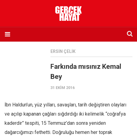
Anasayfa
ERSIN ÇELIK
Hakkımızda
Farkında mısınız Kemal
Künye
Bey
İletişim
31 EKIM 2016
Abone olmak istiyorum
Satış noktası listesi
İbn Haldun’un, yüz yılları, savaşları, tarih değiştiren olayları
Eksik sayıların temini
ve açılıp kapanan çağları sığdırdığı iki kelimelik “coğrafya
Sosyal Medya
kaderdir” tespiti, 15 Temmuz’dan sonra yeniden
Twitter
dağarcığımızı fethetti. Doğruluğu hemen her toprak