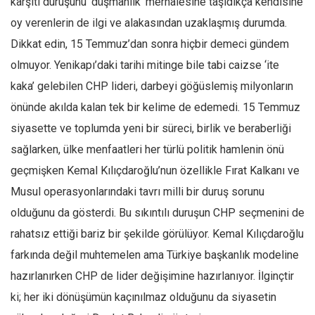
karşıtı duruşunu ‘düşmanlık’ merhalesine taşıdıkça kendisine
oy verenlerin de ilgi ve alakasından uzaklaşmış durumda.
Dikkat edin, 15 Temmuz’dan sonra hiçbir demeci gündem
olmuyor. Yenikapı’daki tarihi mitinge bile tabi caizse ‘ite
kaka’ gelebilen CHP lideri, darbeyi göğüslemiş milyonların
önünde akılda kalan tek bir kelime de edemedi. 15 Temmuz
siyasette ve toplumda yeni bir süreci, birlik ve beraberliği
sağlarken, ülke menfaatleri her türlü politik hamlenin önü
geçmişken Kemal Kılıçdaroğlu’nun özellikle Fırat Kalkanı ve
Musul operasyonlarındaki tavrı milli bir duruş sorunu
olduğunu da gösterdi. Bu sıkıntılı duruşun CHP seçmenini de
rahatsız ettiği bariz bir şekilde görülüyor. Kemal Kılıçdaroğlu
farkında değil muhtemelen ama Türkiye başkanlık modeline
hazırlanırken CHP de lider değişimine hazırlanıyor. İlginçtir
ki; her iki dönüşümün kaçınılmaz olduğunu da siyasetin