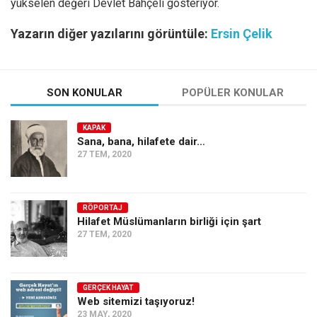
yükselen değeri Devlet Bahçeli gösteriyor.
Yazarın diğer yazılarını görüntüle:
Ersin Çelik
SON KONULAR
POPÜLER KONULAR
KAPAK
Sana, bana, hilafete dair…
27 TEM, 2020
RÖPORTAJ
Hilafet Müslümanların birliği için şart
27 TEM, 2020
GERÇEK HAYAT
Web sitemizi taşıyoruz!
23 MAY, 2020