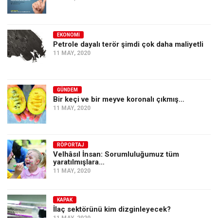
EKONOMI
Petrole dayalı terör şimdi çok daha maliyetli
11 MAY, 2020
GÜNDEM
Bir keçi ve bir meyve koronalı çıkmış…
11 MAY, 2020
RÖPORTAJ
Velhâsıl İnsan: Sorumluluğumuz tüm
yaratılmışlara…
11 MAY, 2020
KAPAK
İlaç sektörünü kim dizginleyecek?