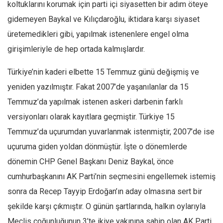
Amerika
koltuklarını korumak için parti içi siyasetten bir adım öteye
gidemeyen Baykal ve Kılıçdaroğlu, iktidara karşı siyaset
Avustralya
üretemedikleri gibi, yapılmak istenenlere engel olma
Tarih
girişimleriyle de hep ortada kalmışlardır.
Düşünce
Dosyalar
Türkiye’nin kaderi elbette 15 Temmuz günü değişmiş ve
yeniden yazılmıştır. Fakat 2007’de yaşanılanlar da 15
Temmuz’da yapılmak istenen askeri darbenin farklı
versiyonları olarak kayıtlara geçmiştir. Türkiye 15
Temmuz’da uçurumdan yuvarlanmak istenmiştir, 2007’de ise
uçuruma giden yoldan dönmüştür. İşte o dönemlerde
dönemin CHP Genel Başkanı Deniz Baykal, önce
cumhurbaşkanını AK Parti’nin seçmesini engellemek istemiş
sonra da Recep Tayyip Erdoğan’ın aday olmasına sert bir
şekilde karşı çıkmıştır. O günün şartlarında, halkın oylarıyla
Meclis çoğunluğunun 3’te ikiye yakınına sahip olan AK Parti