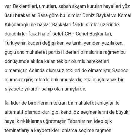
var. Beklentileri, umutları, sabah akşam kurulan hayalleri yüz
Ekonomi
üstü bırakanlar. Bana göre bu isimler Deniz Baykal ve Kemal
Spor
Kılıçdaroğlu ile başlar. Başkaları farklı isimler üzerinde
Manzara
durabilirler fakat halef selef CHP Genel Başkanları,
Sağlık
Türkiye’nin kaderi değişirken ve tarihi yeniden yazılırken,
Gıda-Beslenme
güçlü ana muhalefet partisi liderleri olmalarına rağmen bu
Hayat
dönüşümde akılda kalan tek bir olumlu hareketleri
Türkiye
olmamıştır. Aslında olumsuz etkileri de olmamıştır. Sadece
Siyaset
olumsuz girişimlerde bulunmuşlardır, etki oluşturacak bir
Dünya
siyasete yıllardır sahip olamamışlardır.
Avrupa
İki lider de birbirlerinin tekrarı bir muhalefet anlayışı ile
Asya
alternatif olamadıkları gibi kendi öz seçmenlerini de büyük
Afrika
hayal kırıklıklarına uğratmıştır. Tabanlarının ideolojik
İslam Dünyası
teminatlarıyla kaybettikleri onlarca seçime rağmen