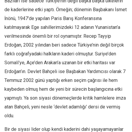
Bazıları ise sadece Türkiye’nin değil başka başka ülkelerin
de kaderlerine etki yaptı. Örneğin; dönemin Başbakanı İsmet
Mehmet Ali Tekin
İnönü, 1947’de yapılan Paris Barış Konferansına
Abir E. Nahas
katılmayarak Ege sahillerimizdeki 12 adanın Yunanistan’a
Amina S. Jenenkovic
verilmesinde önemli bir rol oynamıştır. Recep Tayyip
Bağdagül Öz
Erdoğan, 2002 yılından beri sadece Türkiye’nin değil birçok
Esra Elönü
farklı coğrafyadaki halkların kaderi olmuştur. Suriye’den
» Yazar arşivi
Somali’ye, Açe’den Arakan’a uzanan bir etki haritası var
Bu Sayı
Erdoğan’ın. Devlet Bahçeli ise Başbakan Yardımcısı olarak 7
Tüm Sayılar
Temmuz 2002 günü yaptığı erken seçim çağrısı ile hem
kaybeden olmuş hem de yeni bir sürecin başlangıcına etki
Kategoriler
yapmıştı. Ya son siyasi dönemeçlerde kritik hamlelere imza
Kültür Sanat
atan Bahçeli, yeni nesle ‘devlet adamlığı’ dersi de vermiş
Kitap
oldu.
Karisi kitap sualleri
Bir de siyasi lider olup kendi kaderini dahi yaşayamayanlar
7 soruda bu hafta