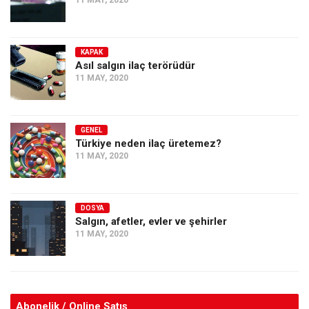
11 MAY, 2020
KAPAK
Asıl salgın ilaç terörüdür
11 MAY, 2020
GENEL
Türkiye neden ilaç üretemez?
11 MAY, 2020
DOSYA
Salgın, afetler, evler ve şehirler
11 MAY, 2020
Abonelik / Online Satış