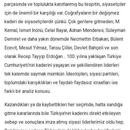
Facebook
parçasında ve toplulukta kanıtlanmış bu tespitin, siyasetçiler
Instagram
için de önemli bir karşılığı var. Coğrafyaların bir değişmez
kaderi de siyasetçilerdir çünkü. Çok gerilere gitmeden; M.
YouTube
Kemal, İsmet İnönü, Celal Bayar, Adnan Menderes, Süleyman
Editörden
Demirel ve daha yakın dönemde Necmettin Erbakan, Bülent
Yazarlar
Ecevit, Mesut Yılmaz, Tansu Çiller, Devlet Bahçeli ve son
Kemal Özer
olarak Recep Tayyip Erdoğan… 100. yılına yaklaşan Türkiye
Mahmut Toptaş
Cumhuriyeti’nin kaderini yaşayan ve şekillendiren liderleri
Yvonne Ridley
tek kalemde saymak mümkün. İdeolojileri, siyasi partileri,
Barış Tarımcıoğlu
toplumdaki karışıklıkları ve faydalı-faydasız icraatları ise
farklı bir analiz konusu.
Ömer Kayani
Yusuf Armağan
Kazandıkları ya da kaybettikleri her seçimde, hatta sandığa
Hasanali Yıldırım
gitme kararlarında bile Türkiye’nin kaderini direkt etkileyen
Leyla Şerif Emin
sebep ve sonuçlara imza atmış siyasi liderlerimiz oldu hep.
Selçuk Türkyılmaz