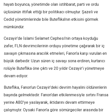
hayatı boyunca, yönetimde olan istihbarat, parti ve ordu
üçlüsünün ittifak ettiği bir politikacı olmuştur. Şazeli ve
Cedid yönetimlerinde bile Buteflika’nın etkisini görmek
mümkündür.
Cezayir’de İslami Selamet Cephesi’nin ortaya koyduğu
zafer, FLN devrimcilerinin orduyu yönetime çağırarak bir iç
savaşın çıkmasına aracılık etmeleri, Fanon’a karşı vurulan en
büyük darbedir. Uzun süren iç savaşı sona erdiren, kurtarıcı
rolüyle Buteflika öne çıktı ve 20 yıldır Cezayir’i yönetmeye
devam ediyor.
Buteflika, Fanon’un Cezayir’deki devrim hayalini öldürenlerin
başında gelmektedir. Fanon’dan etkilenmesiyle sırtını Fransa
yerine ABD’ye yaslayarak, iktidarını devam ettirmeye
çalışmıştır. Oysaki Fanon’a göre sömürgeciler arasında bir