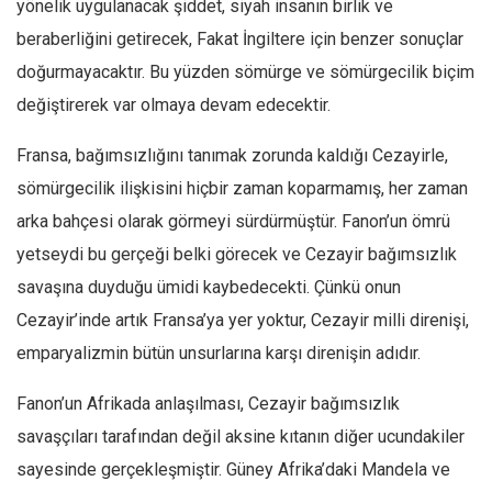
yönelik uygulanacak şiddet, siyah insanın birlik ve
Mehmet Ali Tekin
beraberliğini getirecek, Fakat İngiltere için benzer sonuçlar
doğurmayacaktır. Bu yüzden sömürge ve sömürgecilik biçim
Abir E. Nahas
değiştirerek var olmaya devam edecektir.
Amina S. Jenenkovic
Bağdagül Öz
Fransa, bağımsızlığını tanımak zorunda kaldığı Cezayirle,
Esra Elönü
sömürgecilik ilişkisini hiçbir zaman koparmamış, her zaman
» Yazar arşivi
arka bahçesi olarak görmeyi sürdürmüştür. Fanon’un ömrü
yetseydi bu gerçeği belki görecek ve Cezayir bağımsızlık
Bu Sayı
savaşına duyduğu ümidi kaybedecekti. Çünkü onun
Tüm Sayılar
Cezayir’inde artık Fransa’ya yer yoktur, Cezayir milli direnişi,
Kategoriler
emparyalizmin bütün unsurlarına karşı direnişin adıdır.
Kültür Sanat
Fanon’un Afrikada anlaşılması, Cezayir bağımsızlık
Kitap
savaşçıları tarafından değil aksine kıtanın diğer ucundakiler
Karisi kitap sualleri
sayesinde gerçekleşmiştir. Güney Afrika’daki Mandela ve
7 soruda bu hafta