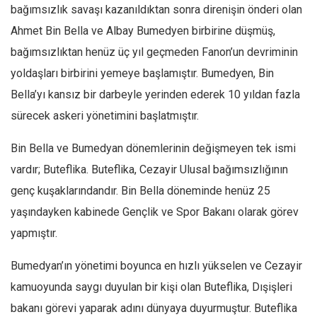
Amerika
bağımsızlık savaşı kazanıldıktan sonra direnişin önderi olan
Avustralya
Ahmet Bin Bella ve Albay Bumedyen birbirine düşmüş,
Tarih
bağımsızlıktan henüz üç yıl geçmeden Fanon’un devriminin
yoldaşları birbirini yemeye başlamıştır. Bumedyen, Bin
Düşünce
Bella’yı kansız bir darbeyle yerinden ederek 10 yıldan fazla
Dosyalar
sürecek askeri yönetimini başlatmıştır.
Bin Bella ve Bumedyan dönemlerinin değişmeyen tek ismi
vardır; Buteflika. Buteflika, Cezayir Ulusal bağımsızlığının
genç kuşaklarındandır. Bin Bella döneminde henüz 25
yaşındayken kabinede Gençlik ve Spor Bakanı olarak görev
yapmıştır.
Bumedyan’ın yönetimi boyunca en hızlı yükselen ve Cezayir
kamuoyunda saygı duyulan bir kişi olan Buteflika, Dışişleri
bakanı görevi yaparak adını dünyaya duyurmuştur. Buteflika