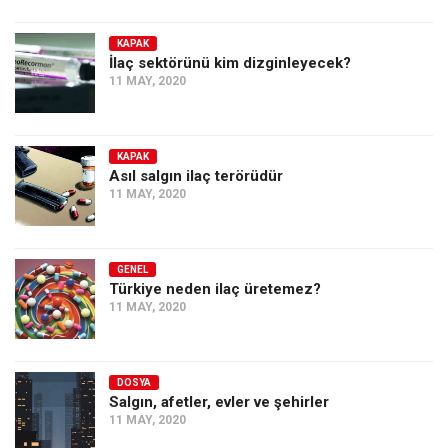
KAPAK
İlaç sektörünü kim dizginleyecek?
11 MAY, 2020
KAPAK
Asıl salgın ilaç terörüdür
11 MAY, 2020
GENEL
Türkiye neden ilaç üretemez?
11 MAY, 2020
DOSYA
Salgın, afetler, evler ve şehirler
11 MAY, 2020