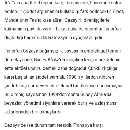
ANC’nin apartheid rejime karşı direnişinde, Fanon’un kontrol
Ekonomi
edilebilir şiddet argümanını kullandığı fark edilecektir. Elbet,
Spor
Mandela’nın Fas’ta kısa süreli Cezayirli direnişçilerle
Manzara
kalmasının payı da vardır. Fakat daha da önemlisi Fanon’un
Sağlık
düşlediği bağımsızlıkla Cezayir’in uyuşmazlığıdır.
Gıda-Beslenme
Fanon’un Cezayir bağımsızlık savaşının entelektüel temeli
Hayat
demek yerine, Güney Afrika’da ırkıçılığa karşı mücadelenin
Türkiye
entelektüel unsuru demek daha doğrudur. Çünkü ırkçılığa
Siyaset
karşı başlatılan şiddet sarmalı, 1990’lı yıllardan itibaren
Dünya
şiddeti hoş görmeyen entelektüel bir direnişe dönüşmüştür.
Avrupa
Bu direniş sayesinde 1994’den sonra Güney Afrika’da
beyazlar, yönetimi siyahlara vererek barış ve uzlaşmanın
Asya
aktörlerinden biri olmuşlardır.
Afrika
İslam Dünyası
Cezayir’de ise durum tam tersidir. Fransa’ya karşı