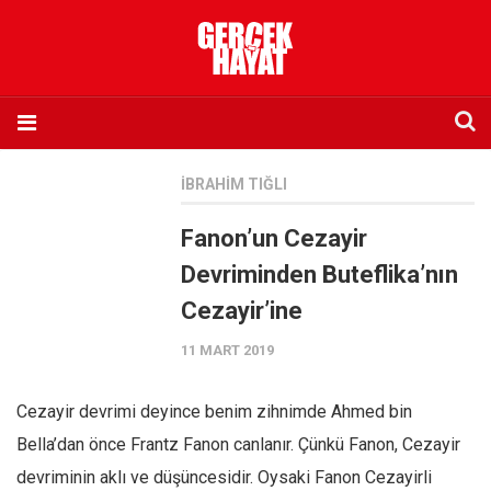
Anasayfa
İBRAHIM TIĞLI
Hakkımızda
Fanon’un Cezayir
Künye
Devriminden Buteflika’nın
İletişim
Cezayir’ine
Abone olmak istiyorum
11 MART 2019
Satış noktası listesi
Eksik sayıların temini
Cezayir devrimi deyince benim zihnimde Ahmed bin
Sosyal Medya
Bella’dan önce Frantz Fanon canlanır. Çünkü Fanon, Cezayir
Twitter
devriminin aklı ve düşüncesidir. Oysaki Fanon Cezayirli