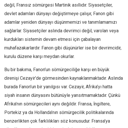
Facebook
değil, Fransız sömürgesi Martinik asıllıdır. Siyasetçiler,
Instagram
devlet adamları dünyayı değiştirmeye çalışır, Fanon gibi
YouTube
adamlar yeniden dünyayı düşünmemizi ve tanımlamamızı
sağlarlar. Siyasetçiler aslında devrimci değil, varolan veya
Editörden
kurdukları sistemin devam etmesi için çabalayan
Yazarlar
muhafazakarlardır. Fanon gibi düşünürler ise bir devrimcidir,
Kemal Özer
kurulu düzene karşı meydan okurlar.
Mahmut Toptaş
Bu bir bakıma, Fanon’un sömürgeciliğe karşı en büyük
Yvonne Ridley
direnişi Cezayir’de görmesinden kaynaklanmaktadır. Aslında
Barış Tarımcıoğlu
burada Fanon’un bir yanılgısı var. Cezayir, Afrika’yı hatta
Ömer Kayani
siyah insanın dünyasını bütünüyle yansıtmamaktadır. Çünkü
Yusuf Armağan
Afrika’nın sömürgecileri aynı değildir. Fransa, İngiltere,
Hasanali Yıldırım
Portekiz ya da Hollanda’nın sömürgecilik politikalarında
Leyla Şerif Emin
benzerlikten çok farklılıkları söz konusudur. Fransa’ya
Selçuk Türkyılmaz