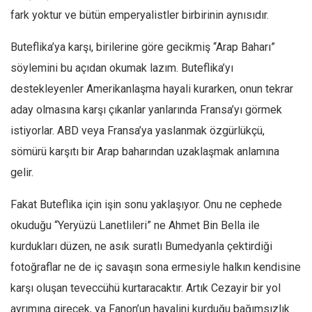
fark yoktur ve bütün emperyalistler birbirinin aynısıdır.
Buteflika’ya karşı, birilerine göre gecikmiş “Arap Baharı”
söylemini bu açıdan okumak lazım. Buteflika’yı
destekleyenler Amerikanlaşma hayali kurarken, onun tekrar
aday olmasına karşı çıkanlar yanlarında Fransa’yı görmek
istiyorlar. ABD veya Fransa’ya yaslanmak özgürlükçü,
sömürü karşıtı bir Arap baharından uzaklaşmak anlamına
gelir.
Fakat Buteflika için işin sonu yaklaşıyor. Onu ne cephede
okuduğu “Yeryüzü Lanetlileri” ne Ahmet Bin Bella ile
kurdukları düzen, ne asık suratlı Bumedyanla çektirdiği
fotoğraflar ne de iç savaşın sona ermesiyle halkın kendisine
karşı oluşan teveccühü kurtaracaktır. Artık Cezayir bir yol
ayrımına girecek, ya Fanon’un hayalini kurduğu bağımsızlık