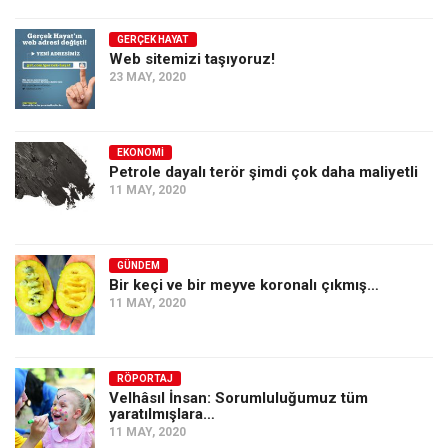
GERÇEK HAYAT
Web sitemizi taşıyoruz!
23 MAY, 2020
EKONOMI
Petrole dayalı terör şimdi çok daha maliyetli
11 MAY, 2020
GÜNDEM
Bir keçi ve bir meyve koronalı çıkmış…
11 MAY, 2020
RÖPORTAJ
Velhâsıl İnsan: Sorumluluğumuz tüm
yaratılmışlara…
11 MAY, 2020