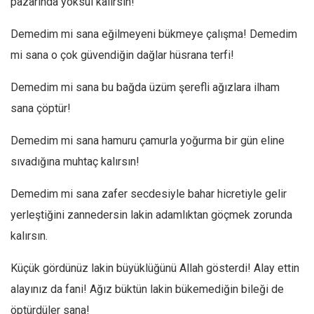
pazarında yoksul kalırsın!
Amerika
Avustralya
Demedim mi sana eğilmeyeni bükmeye çalışma! Demedim
Tarih
mi sana o çok güvendiğin dağlar hüsrana terfi!
Düşünce
Demedim mi sana bu bağda üzüm şerefli ağızlara ilham
Dosyalar
sana çöptür!
Demedim mi sana hamuru çamurla yoğurma bir gün eline
sıvadığına muhtaç kalırsın!
Demedim mi sana zafer secdesiyle bahar hicretiyle gelir
yerleştiğini zannedersin lakin adamlıktan göçmek zorunda
kalırsın.
Küçük gördünüz lakin büyüklüğünü Allah gösterdi! Alay ettin
alayınız da fani! Ağız büktün lakin bükemediğin bileği de
öptürdüler sana!