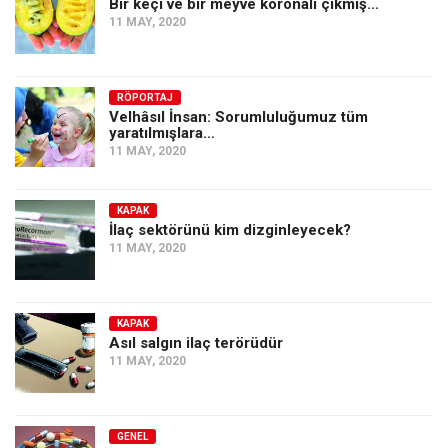
Bir keçi ve bir meyve koronalı çıkmış…
11 MAY, 2020
RÖPORTAJ
Velhâsıl İnsan: Sorumluluğumuz tüm
yaratılmışlara…
11 MAY, 2020
KAPAK
İlaç sektörünü kim dizginleyecek?
11 MAY, 2020
KAPAK
Asıl salgın ilaç terörüdür
11 MAY, 2020
GENEL