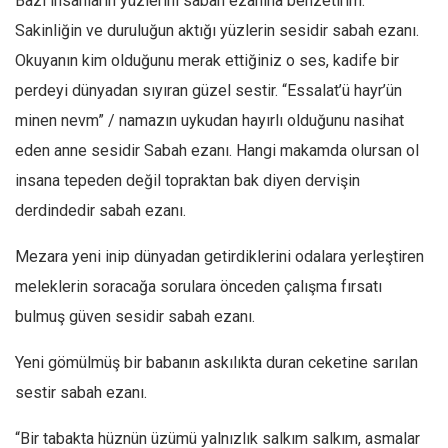
Bazı insanların yüzlerini sabah ezanına benzetirim.
Facebook
Sakinliğin ve duruluğun aktığı yüzlerin sesidir sabah ezanı.
Instagram
Okuyanın kim olduğunu merak ettiğiniz o ses, kadife bir
YouTube
perdeyi dünyadan sıyıran güzel sestir. “Essalat’ü hayr’ün
Editörden
minen nevm” / namazın uykudan hayırlı olduğunu nasihat
Yazarlar
eden anne sesidir Sabah ezanı. Hangi makamda olursan ol
insana tepeden değil topraktan bak diyen dervişin
Kemal Özer
derdindedir sabah ezanı.
Mahmut Toptaş
Yvonne Ridley
Mezara yeni inip dünyadan getirdiklerini odalara yerleştiren
Barış Tarımcıoğlu
meleklerin soracağa sorulara önceden çalışma fırsatı
Ömer Kayani
bulmuş güven sesidir sabah ezanı.
Yusuf Armağan
Yeni gömülmüş bir babanın askılıkta duran ceketine sarılan
Hasanali Yıldırım
sestir sabah ezanı.
Leyla Şerif Emin
“Bir tabakta hüznün üzümü yalnızlık salkım salkım, asmalar
Selçuk Türkyılmaz