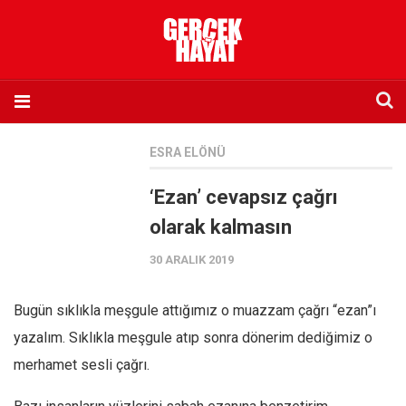
Anasayfa
ESRA ELÖNÜ
Hakkımızda
‘Ezan’ cevapsız çağrı
Künye
olarak kalmasın
İletişim
30 ARALIK 2019
Abone olmak istiyorum
Satış noktası listesi
Bugün sıklıkla meşgule attığımız o muazzam çağrı “ezan”ı
Eksik sayıların temini
yazalım. Sıklıkla meşgule atıp sonra dönerim dediğimiz o
Sosyal Medya
merhamet sesli çağrı.
Twitter