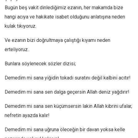
Bugün beş vakit dinlediğimiz ezanın, her makamda bize
Ekonomi
hangi acıya ve hakikate isabet olduğunu anlatışına neden
Spor
kulak tıkıyoruz.
Manzara
Sağlık
Ve ezanın bizi doğrultmaya çalıştığı kıyamı neden
Gıda-Beslenme
erteliyoruz..
Hayat
Bunlara söylenecek sözler dizisi;
Türkiye
Demedim mi sana yiğidin tokadı suratını değil kalbini acıtır!
Siyaset
Dünya
Demedim mi sana sen dalga geçersin Allah deniz yağdırır!
Avrupa
Demedim mi sana sen küçümsersin lakin Allah kibrini ufalar,
Asya
nefretin ayazda kalır!
Afrika
Demedim mi sana uğruna öleceğin bir davan yoksa kelle
İslam Dünyası