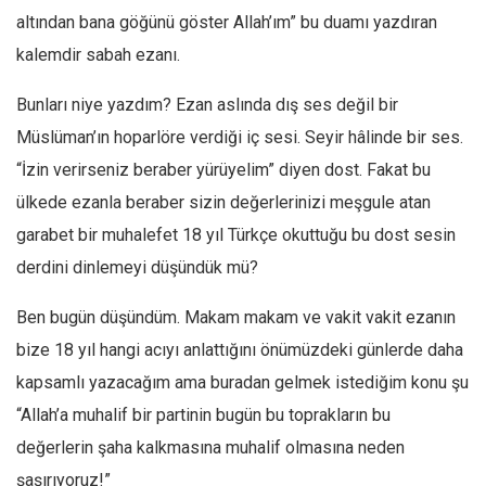
altından bana göğünü göster Allah’ım” bu duamı yazdıran
Mehmet Ali Tekin
kalemdir sabah ezanı.
Abir E. Nahas
Bunları niye yazdım? Ezan aslında dış ses değil bir
Amina S. Jenenkovic
Müslüman’ın hoparlöre verdiği iç sesi. Seyir hâlinde bir ses.
Bağdagül Öz
“İzin verirseniz beraber yürüyelim” diyen dost. Fakat bu
Esra Elönü
ülkede ezanla beraber sizin değerlerinizi meşgule atan
» Yazar arşivi
garabet bir muhalefet 18 yıl Türkçe okuttuğu bu dost sesin
Bu Sayı
derdini dinlemeyi düşündük mü?
Tüm Sayılar
Ben bugün düşündüm. Makam makam ve vakit vakit ezanın
Kategoriler
bize 18 yıl hangi acıyı anlattığını önümüzdeki günlerde daha
Kültür Sanat
kapsamlı yazacağım ama buradan gelmek istediğim konu şu
Kitap
“Allah’a muhalif bir partinin bugün bu toprakların bu
Karisi kitap sualleri
değerlerin şaha kalkmasına muhalif olmasına neden
7 soruda bu hafta
şaşırıyoruz!”