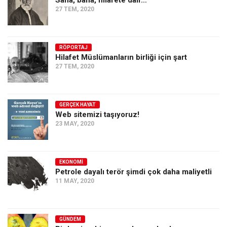
Sana, bana, hilafete dair…
27 TEM, 2020
RÖPORTAJ
Hilafet Müslümanların birliği için şart
27 TEM, 2020
GERÇEK HAYAT
Web sitemizi taşıyoruz!
23 MAY, 2020
EKONOMI
Petrole dayalı terör şimdi çok daha maliyetli
11 MAY, 2020
GÜNDEM