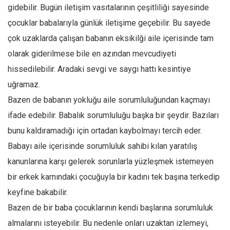
Facebook
gidebilir. Bugün iletişim vasıtalarının çeşitliliği sayesinde
Instagram
çocuklar babalarıyla günlük iletişime geçebilir. Bu sayede
çok uzaklarda çalışan babanın eksikilği aile içerisinde tam
YouTube
olarak giderilmese bile en azından mevcudiyeti
Editörden
hissedilebilir. Aradaki sevgi ve saygı hattı kesintiye
Yazarlar
uğramaz.
Kemal Özer
Bazen de babanın yokluğu aile sorumluluğundan kaçmayı
Mahmut Toptaş
ifade edebilir. Babalık sorumluluğu başka bir şeydir. Bazıları
Yvonne Ridley
bunu kaldıramadığı için ortadan kaybolmayı tercih eder.
Barış Tarımcıoğlu
Babayı aile içerisinde sorumluluk sahibi kılan yaratılış
kanunlarına karşı gelerek sorunlarla yüzleşmek istemeyen
Ömer Kayani
bir erkek karnındaki çocuğuyla bir kadını tek başına terkedip
Yusuf Armağan
keyfine bakabilir.
Hasanali Yıldırım
Bazen de bir baba çocuklarının kendi başlarına sorumluluk
Leyla Şerif Emin
almalarını isteyebilir. Bu nedenle onları uzaktan izlemeyi,
Selçuk Türkyılmaz