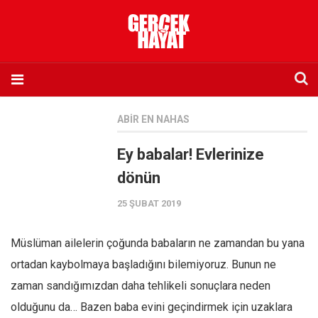
Anasayfa
ABIR EN NAHAS
Hakkımızda
Ey babalar! Evlerinize
Künye
dönün
İletişim
25 ŞUBAT 2019
Abone olmak istiyorum
Satış noktası listesi
Müslüman ailelerin çoğunda babaların ne zamandan bu yana
Eksik sayıların temini
ortadan kaybolmaya başladığını bilemiyoruz. Bunun ne
Sosyal Medya
zaman sandığımızdan daha tehlikeli sonuçlara neden
Twitter
olduğunu da… Bazen baba evini geçindirmek için uzaklara