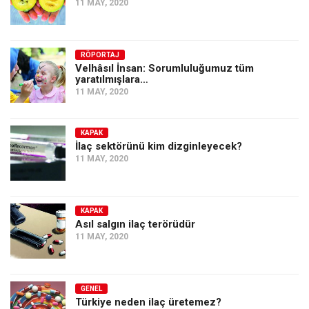
11 MAY, 2020
RÖPORTAJ
Velhâsıl İnsan: Sorumluluğumuz tüm
yaratılmışlara…
11 MAY, 2020
KAPAK
İlaç sektörünü kim dizginleyecek?
11 MAY, 2020
KAPAK
Asıl salgın ilaç terörüdür
11 MAY, 2020
GENEL
Türkiye neden ilaç üretemez?