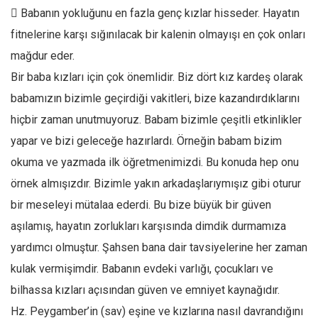
 Babanın yokluğunu en fazla genç kızlar hisseder. Hayatın
Ekonomi
fitnelerine karşı sığınılacak bir kalenin olmayışı en çok onları
Spor
mağdur eder.
Manzara
Bir baba kızları için çok önemlidir. Biz dört kız kardeş olarak
Sağlık
babamızın bizimle geçirdiği vakitleri, bize kazandırdıklarını
Gıda-Beslenme
hiçbir zaman unutmuyoruz. Babam bizimle çeşitli etkinlikler
Hayat
yapar ve bizi geleceğe hazırlardı. Örneğin babam bizim
Türkiye
okuma ve yazmada ilk öğretmenimizdi. Bu konuda hep onu
Siyaset
örnek almışızdır. Bizimle yakın arkadaşlarıymışız gibi oturur
bir meseleyi mütalaa ederdi. Bu bize büyük bir güven
Dünya
aşılamış, hayatın zorlukları karşısında dimdik durmamıza
Avrupa
yardımcı olmuştur. Şahsen bana dair tavsiyelerine her zaman
Asya
kulak vermişimdir. Babanın evdeki varlığı, çocukları ve
Afrika
bilhassa kızları açısından güven ve emniyet kaynağıdır.
İslam Dünyası
Hz. Peygamber’in (sav) eşine ve kızlarına nasıl davrandığını