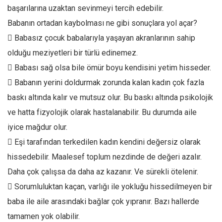
başarılarına uzaktan sevinmeyi tercih edebilir.
Mehmet Ali Tekin
Babanın ortadan kaybolması ne gibi sonuçlara yol açar?
Abir E. Nahas
 Babasız çocuk babalarıyla yaşayan akranlarının sahip
Amina S. Jenenkovic
olduğu meziyetleri bir türlü edinemez.
Bağdagül Öz
 Babası sağ olsa bile ömür boyu kendisini yetim hisseder.
Esra Elönü
 Babanın yerini doldurmak zorunda kalan kadın çok fazla
baskı altında kalır ve mutsuz olur. Bu baskı altında psikolojik
» Yazar arşivi
ve hatta fizyolojik olarak hastalanabilir. Bu durumda aile
Bu Sayı
iyice mağdur olur.
Tüm Sayılar
 Eşi tarafından terkedilen kadın kendini değersiz olarak
Kategoriler
hissedebilir. Maalesef toplum nezdinde de değeri azalır.
Kültür Sanat
Daha çok çalışsa da daha az kazanır. Ve sürekli ötelenir.
Kitap
 Sorumluluktan kaçan, varlığı ile yokluğu hissedilmeyen bir
baba ile aile arasındaki bağlar çok yıpranır. Bazı hallerde
Karisi kitap sualleri
tamamen yok olabilir.
7 soruda bu hafta