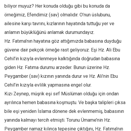
Amerika
biliyor muyuz? Her konuda olduğu gibi bu konuda da
Avustralya
örneğimiz, Efendimiz (sav) olmalıdır. O’nun üslubunu,
Tarih
ailesine karşı tavrını, kızlarının hayatında tuttuğu yer ve
Düşünce
anlamın büyüklüğünü anlamak durumundayız.
Hz. Fatıma’nın hayatına göz attığımızda babasına duyduğu
Dosyalar
güvene dair pekçok örneğe rast geliyoruz. Eşi Hz. Ali Ebu
Cehil’in kızıyla evlenmeye kalktığında doğrudan babasına
giden Hz. Fatıma durumu arzeder. Bunun üzerine Hz.
Peygamber (sav) kızının yanında durur ve Hz. Ali’nin Ebu
Cehil’in kızıyla evlilik yapmasına engel olur.
Kızı Zeynep, müşrik eşi sırf Müslüman olduğu için ondan
ayrılınca hemen babasına koşmuştu. Ve başka talipleri çıksa
bile eşi yeniden İslama dönene dek evlenmemiş, babasının
yanında kalmayı tercih etmişti. Torunu Ümame’nin Hz.
Peygamber namaz kılınca tepesine çıktığını, Hz. Fatıma’nın