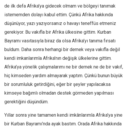
de ilk defa Afrika’ya gidecek olmam ve bölgeyi tanımak
Ekonomi
istememden dolayı kabul ettim. Çünkü Afrika hakkında
Spor
düşünüyor, yazı yazıyorsanız o havayı teneffüs etmeniz
Manzara
gerekiyor. Bu vakıfla bir Afrika ülkesine gittim. Kurban
Sağlık
Bayramı vasıtasıyla biraz da olsa Afrika’yı tanıma fırsatı
Gıda-Beslenme
buldum. Daha sonra herhangi bir dernek veya vakıfla değil
Hayat
kendi imkanlarımla Afrika’nın değişik ülkelerine gittim.
Türkiye
Afrika’ya yönelik çalışmalarımı ne bir dernek ne de bir vakıf,
Siyaset
hiç kimseden yardım almayarak yaptım. Çünkü bunun büyük
Dünya
bir sorumluluk getirdiğini, eğer bir şeyler yapılacaksa
kimseye bağımlı olmadan destek görmeden yapılması
Avrupa
gerektiğini düşündüm.
Asya
Afrika
Yıllar sonra yine tamamen kendi imkânlarımla Afrika’ya yine
İslam Dünyası
bir Kurban Bayramı’nda ayak bastım. Orada Afrika hakkında