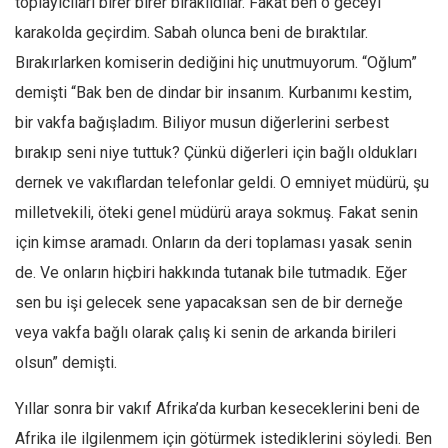
toplayıcıları birer birer bırakıldılar. Fakat ben o geceyi
karakolda geçirdim. Sabah olunca beni de bıraktılar.
Mehmet Ali Tekin
Bırakırlarken komiserin dediğini hiç unutmuyorum. “Oğlum”
Abir E. Nahas
demişti “Bak ben de dindar bir insanım. Kurbanımı kestim,
Amina S. Jenenkovic
bir vakfa bağışladım. Biliyor musun diğerlerini serbest
Bağdagül Öz
bırakıp seni niye tuttuk? Çünkü diğerleri için bağlı oldukları
Esra Elönü
dernek ve vakıflardan telefonlar geldi. O emniyet müdürü, şu
» Yazar arşivi
milletvekili, öteki genel müdürü araya sokmuş. Fakat senin
Bu Sayı
için kimse aramadı. Onların da deri toplaması yasak senin
Tüm Sayılar
de. Ve onların hiçbiri hakkında tutanak bile tutmadık. Eğer
sen bu işi gelecek sene yapacaksan sen de bir derneğe
Kategoriler
veya vakfa bağlı olarak çalış ki senin de arkanda birileri
Kültür Sanat
olsun” demişti.
Kitap
Karisi kitap sualleri
Yıllar sonra bir vakıf Afrika’da kurban keseceklerini beni de
Afrika ile ilgilenmem için götürmek istediklerini söyledi. Ben
7 soruda bu hafta