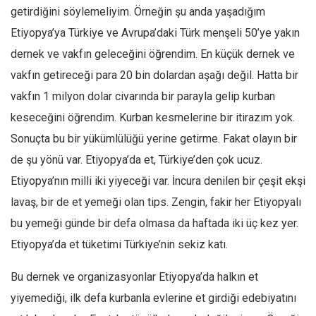
getirdiğini söylemeliyim. Örneğin şu anda yaşadığım
Etiyopya’ya Türkiye ve Avrupa’daki Türk menşeli 50’ye yakın
dernek ve vakfın geleceğini öğrendim. En küçük dernek ve
vakfın getireceği para 20 bin dolardan aşağı değil. Hatta bir
vakfın 1 milyon dolar civarında bir parayla gelip kurban
keseceğini öğrendim. Kurban kesmelerine bir itirazım yok.
Sonuçta bu bir yükümlülüğü yerine getirme. Fakat olayın bir
de şu yönü var. Etiyopya’da et, Türkiye’den çok ucuz.
Etiyopya’nın milli iki yiyeceği var. İncura denilen bir çeşit ekşi
lavaş, bir de et yemeği olan tips. Zengin, fakir her Etiyopyalı
bu yemeği günde bir defa olmasa da haftada iki üç kez yer.
Etiyopya’da et tüketimi Türkiye’nin sekiz katı.
Bu dernek ve organizasyonlar Etiyopya’da halkın et
yiyemediği, ilk defa kurbanla evlerine et girdiği edebiyatını