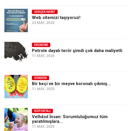
GERÇEK HAYAT
Web sitemizi taşıyoruz!
23 MAY, 2020
EKONOMI
Petrole dayalı terör şimdi çok daha maliyetli
11 MAY, 2020
GÜNDEM
Bir keçi ve bir meyve koronalı çıkmış…
11 MAY, 2020
RÖPORTAJ
Velhâsıl İnsan: Sorumluluğumuz tüm
yaratılmışlara…
11 MAY, 2020