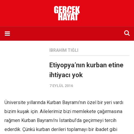
Anasayfa
İBRAHIM TIĞLI
Hakkımızda
Etiyopya’nın kurban etine
Künye
ihtiyacı yok
İletişim
7 EYLÜL 2016
Abone olmak istiyorum
Satış noktası listesi
Üniversite yıllarında Kurban Bayramı’nın özel bir yeri vardı
Eksik sayıların temini
bizim kuşak için. Ailelerimiz bizi memlekete çağırmasına
Sosyal Medya
rağmen Kurban Bayramı’nı İstanbul’da geçirmeyi tercih
Twitter
ederdik. Çünkü kurban derileri toplamayı bir ibadet gibi