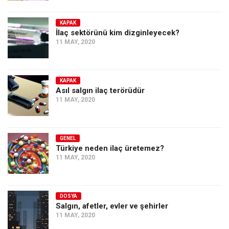
KAPAK
İlaç sektörünü kim dizginleyecek?
11 MAY, 2020
KAPAK
Asıl salgın ilaç terörüdür
11 MAY, 2020
GENEL
Türkiye neden ilaç üretemez?
11 MAY, 2020
DOSYA
Salgın, afetler, evler ve şehirler
11 MAY, 2020