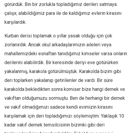
Facebook
görürdük. Bin bir zorlukla topladığımız derileri satmaya
Instagram
çalışır, alabildiğimiz para ile de kaldığımız evlerin kirasını
karşılardık.
YouTube
Editörden
Kurban derisi toplamak o yıllar yasak olduğu için çok
Yazarlar
zorlanırdık. Ancak okul arkadaşlarımızın aileleri veya
mahallemizdeki esnaftan tanıdığımız kimseler varsa onların
Kemal Özer
derilerini alabilirdik. Bir keresinde deriyi eve götürürken
Mahmut Toptaş
yakalanmış, karakola götürülmüştük. Karakolda bizim gibi
Yvonne Ridley
deri toplarken yakalanıp getirilenler de vardı. Bir süre
Barış Tarımcıoğlu
karakolda bekledikten sonra komiser bize hangi dernek ve
Ömer Kayani
vakıftan olduğumuzu sormuştu. Ben de herhangi bir dernek
Yusuf Armağan
ve vakıf olmadığımızı sadece kendi evimizin kirasını
Hasanali Yıldırım
karşılamak için deri topladığımızı söylemiştim. Yaklaşık 10
Leyla Şerif Emin
kadar vakıf dernek temsilcisinin bizimki gibi deri
Selçuk Türkyılmaz