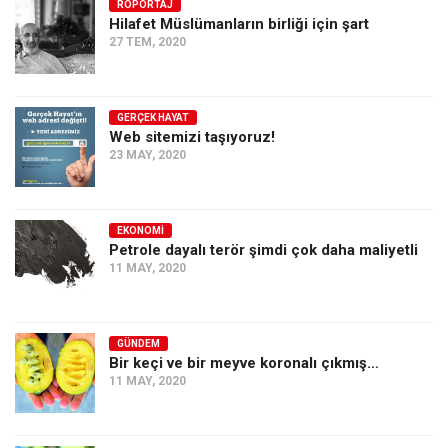
RÖPORTAJ
Hilafet Müslümanların birliği için şart
27 TEM, 2020
GERÇEK HAYAT
Web sitemizi taşıyoruz!
23 MAY, 2020
EKONOMI
Petrole dayalı terör şimdi çok daha maliyetli
11 MAY, 2020
GÜNDEM
Bir keçi ve bir meyve koronalı çıkmış…
11 MAY, 2020