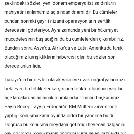
şeklindeki sözleri yeni dönem emperyalist saldırıların
mahiyetini anlamamız açısından önemlidir. Bu cümleler
bundan sonraki gayr-i nizamî operasyonların sertlik
derecesini gösteriyor. Aynı zamanda yeni bir hâkimiyet
mücadelesinin başladığını da bu cümlelerden çıkarabiliriz.
Bundan sonra Asya’da, Afrika’da ve Latin Amerika’da tanık
olacağımız karışıklıkların habercisi olan bu sözler son
derece anlamlıdır.
Türkiye’nin bir devlet olarak yakın ve uzak coğrafyalarımızı
bekleyen bu tehlikeler karşısında tetikte olduğunu yapılan
açıklamalardan anlamak mümkündür. Cumhurbaşkanımız
Sayın Recep Tayyip Erdoğan’ın BM Mülteci Zirvesi’nde
yaptığı konuşma kamuoyunda ciddî bir yansıma buldu.
Doğrusu bu konuşma meydana getirdiği heyecan dalgasını
hak ediyordu. Konuşmanın önemini vurgulayan yazılarda bir