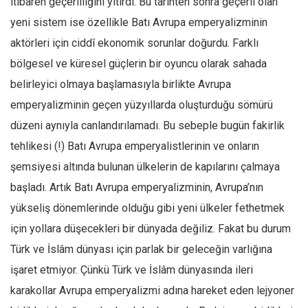
itibaren geçerliliğini yitirdi. Bu tarihten sonra geçerli olan
yeni sistem ise özellikle Batı Avrupa emperyalizminin
Mehmet Ali Tekin
aktörleri için ciddî ekonomik sorunlar doğurdu. Farklı
Abir E. Nahas
bölgesel ve küresel güçlerin bir oyuncu olarak sahada
Amina S. Jenenkovic
belirleyici olmaya başlamasıyla birlikte Avrupa
Bağdagül Öz
emperyalizminin geçen yüzyıllarda oluşturduğu sömürü
Esra Elönü
düzeni aynıyla canlandırılamadı. Bu sebeple bugün fakirlik
» Yazar arşivi
tehlikesi (!) Batı Avrupa emperyalistlerinin ve onların
Bu Sayı
şemsiyesi altında bulunan ülkelerin de kapılarını çalmaya
Tüm Sayılar
başladı. Artık Batı Avrupa emperyalizminin, Avrupa’nın
yükseliş dönemlerinde olduğu gibi yeni ülkeler fethetmek
Kategoriler
için yollara düşecekleri bir dünyada değiliz. Fakat bu durum
Kültür Sanat
Türk ve İslâm dünyası için parlak bir geleceğin varlığına
Kitap
işaret etmiyor. Çünkü Türk ve İslâm dünyasında ileri
Karisi kitap sualleri
karakollar Avrupa emperyalizmi adına hareket eden lejyoner
7 soruda bu hafta