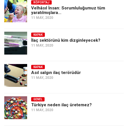
RÖPORTAJ
Velhâsıl İnsan: Sorumluluğumuz tüm
yaratılmışlara…
11 MAY, 2020
KAPAK
İlaç sektörünü kim dizginleyecek?
11 MAY, 2020
KAPAK
Asıl salgın ilaç terörüdür
11 MAY, 2020
GENEL
Türkiye neden ilaç üretemez?
11 MAY, 2020