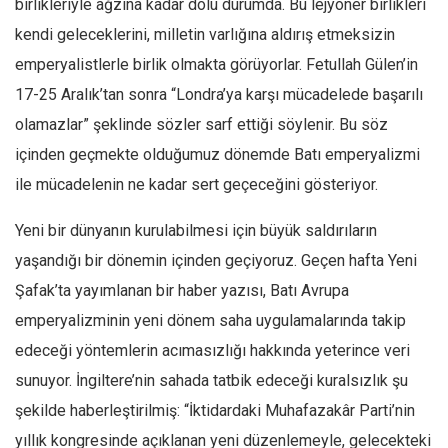
birlikleriyle ağzına kadar dolu durumda. Bu lejyoner birlikleri
Ekonomi
kendi geleceklerini, milletin varlığına aldırış etmeksizin
Spor
emperyalistlerle birlik olmakta görüyorlar. Fetullah Gülen’in
Manzara
17-25 Aralık’tan sonra “Londra’ya karşı mücadelede başarılı
olamazlar” şeklinde sözler sarf ettiği söylenir. Bu söz
Sağlık
içinden geçmekte olduğumuz dönemde Batı emperyalizmi
Gıda-Beslenme
ile mücadelenin ne kadar sert geçeceğini gösteriyor.
Hayat
Türkiye
Yeni bir dünyanın kurulabilmesi için büyük saldırıların
Siyaset
yaşandığı bir dönemin içinden geçiyoruz. Geçen hafta Yeni
Dünya
Şafak’ta yayımlanan bir haber yazısı, Batı Avrupa
emperyalizminin yeni dönem saha uygulamalarında takip
Avrupa
edeceği yöntemlerin acımasızlığı hakkında yeterince veri
Asya
sunuyor. İngiltere’nin sahada tatbik edeceği kuralsızlık şu
Afrika
şekilde haberleştirilmiş: “İktidardaki Muhafazakâr Parti’nin
İslam Dünyası
yıllık kongresinde açıklanan yeni düzenlemeyle, gelecekteki