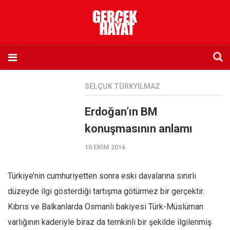
Anasayfa
SELÇUK TÜRKYILMAZ
Hakkımızda
Erdoğan’ın BM
Künye
konuşmasının anlamı
İletişim
10 EKIM 2016
Abone olmak istiyorum
Satış noktası listesi
Türkiye’nin cumhuriyetten sonra eski davalarına sınırlı
Eksik sayıların temini
düzeyde ilgi gösterdiği tartışma götürmez bir gerçektir.
Sosyal Medya
Kıbrıs ve Balkanlarda Osmanlı bakiyesi Türk-Müslüman
Twitter
varlığının kaderiyle biraz da temkinli bir şekilde ilgilenmiş