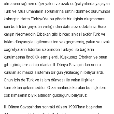
Facebook
olmasına rağmen diğer yakın ve uzak coğrafyalarda yaşayan
Instagram
Türk ve Müslümanların sorunlarına sırtını dönmek durumunda
kalmıştır. Hatta Türkiye’de bu yönde bir ilginin oluşmaması
YouTube
için belirli bir gayretin varlığından dahi söz edebiliriz. Buna
Editörden
karşın Necmeddin Erbakan gibi birkaç siyasî aktör Türk ve
Yazarlar
İslâm dünyasıyla ilgilenmekten vazgeçmemiş, yakın ve uzak
Kemal Özer
coğrafyaların liderleri üzerinden Türkiye ile bağların
Mahmut Toptaş
kurulmasına öncülük etmişlerdi. Kuşkusuz Erbakan ve onun
Yvonne Ridley
gibi görüşlere sahip olanlar II. Dünya Savaşı’ndan sonra
Barış Tarımcıoğlu
kurulan acımasız sistemin bir gün yıkılacağını biliyorlardı.
Onun için de Türk ve İslam dünyası ile yakın ilişkiler
Ömer Kayani
kurmaktan çekinmediler. O zamanlarda kurulan bu ilişkilere
Yusuf Armağan
çok kimsenin bıyık altından güldüğünü biliyoruz.
Hasanali Yıldırım
Leyla Şerif Emin
II. Dünya Savaşı’ndan sonraki düzen 1990’ların başından
Selçuk Türkyılmaz