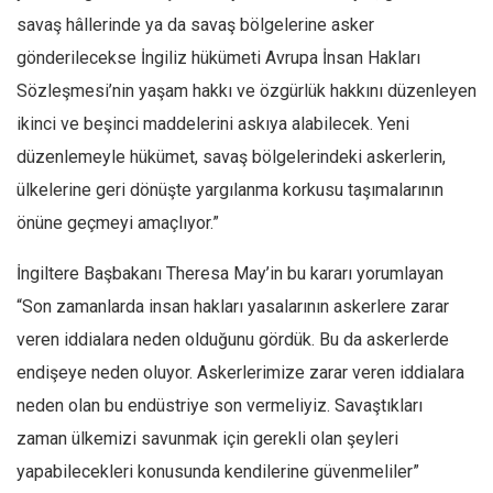
Amerika
savaş hâllerinde ya da savaş bölgelerine asker
Avustralya
gönderilecekse İngiliz hükümeti Avrupa İnsan Hakları
Tarih
Sözleşmesi’nin yaşam hakkı ve özgürlük hakkını düzenleyen
Düşünce
ikinci ve beşinci maddelerini askıya alabilecek. Yeni
Dosyalar
düzenlemeyle hükümet, savaş bölgelerindeki askerlerin,
ülkelerine geri dönüşte yargılanma korkusu taşımalarının
önüne geçmeyi amaçlıyor.”
İngiltere Başbakanı Theresa May’in bu kararı yorumlayan
“Son zamanlarda insan hakları yasalarının askerlere zarar
veren iddialara neden olduğunu gördük. Bu da askerlerde
endişeye neden oluyor. Askerlerimize zarar veren iddialara
neden olan bu endüstriye son vermeliyiz. Savaştıkları
zaman ülkemizi savunmak için gerekli olan şeyleri
yapabilecekleri konusunda kendilerine güvenmeliler”