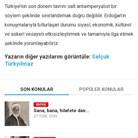
Türkiye’nin son dönem tavrını salt antiemperyalist bir
söylem şeklinde sınırlandırmak doğru değildir. Erdoğan’ın
konuşmalarıyla billurlaşan durumu siyasî, ekonomik, kültürel
ve askerî vesayeti etkisizleştirmek ve tamamıyla ilga etmek
şeklinde yorumlayabiliriz.
Yazarın diğer yazılarını görüntüle:
Selçuk
Türkyılmaz
SON KONULAR
POPÜLER KONULAR
KAPAK
Sana, bana, hilafete dair…
27 TEM, 2020