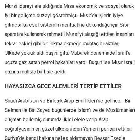
Mursi idareyi ele aldığında Mısır ekonomik ve sosyal olarak
iyi bir gelişme düzeyi göstermişti. Mısır’da işlerin iyiye
gitmesi küresel sistemin menfaatine dokunduğu için Sisi
aparatını kullanarak rahmetli Mursi’yi alaşağı ettiler. İnsanları
tekrar eskisi gibi bir lokma ekmeğe muhtaç bıraktılar.
Ülkede yokluk aldı başını gitti. Mübarek döneminde İsrail’e
ucuza gaz satan petrol bakanları vardı. Bugün ise Mısır İsrail
gazına muhtaç bir hale geldi.
HAYASIZCA GECE ALEMLERİ TERTİP ETTİLER
Suudi Arabistan ve Birleşik Arap Emirlikleri’ne gelince… Bin
Selman ile Bin Zayed bugünlerde İslam’ı ve de Müslümanları
düşman bellemiş durumda. İkisi elele verip Arap
coğrafyasının en güzel ülkelerinden Yemen’i perişan ettiler.
Suriye’de kendi halkına nefes aldırmayan Beşşar Esed’e