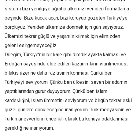
Amerika
sistemi bizi yenilgiye uğratıp ülkemizi yeniden formatlama
Avustralya
peşinde. Bize kucak açan, bizi koruyup gözeten Türkiye’ye
Tarih
borçluyuz. Yeniden ülkemize dönmek için gün sayıyoruz.
Düşünce
Ülkemizi tekrar güçlü ve yaşanılır kılmak için elimizden
Dosyalar
geleni esirgemeyeceğiz.
Dileğim, Türkiye’nin bir kale gibi dimdik ayakta kalması ve
Erdoğan sayesinde elde edilen kazanımların yitirilmemesi,
bilakis üzerine daha fazlasının konması. Çünkü ben
Türkiye’yi seviyorum. Çünkü ben ülkesini seven bir adamın
yaptıklarından gurur duyuyorum. Çünkü ben İslam
kardeşliğini, İslam ümmetini seviyorum ve birgün tekrar eski
güzel günlere dönüleceğine inanıyorum. Türk medyasının ve
Türk münevverlerin öncelikli olarak bu konuya odaklanması
gerektiğine inanıyorum.