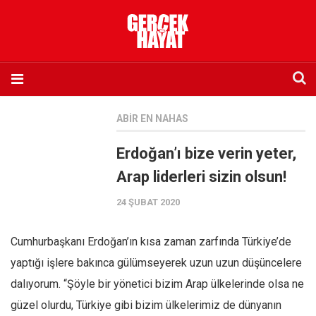
Anasayfa
ABIR EN NAHAS
Hakkımızda
Erdoğan’ı bize verin yeter,
Künye
Arap liderleri sizin olsun!
İletişim
24 ŞUBAT 2020
Abone olmak istiyorum
Satış noktası listesi
Cumhurbaşkanı Erdoğan’ın kısa zaman zarfında Türkiye’de
Eksik sayıların temini
yaptığı işlere bakınca gülümseyerek uzun uzun düşüncelere
Sosyal Medya
dalıyorum. “Şöyle bir yönetici bizim Arap ülkelerinde olsa ne
Twitter
güzel olurdu, Türkiye gibi bizim ülkelerimiz de dünyanın