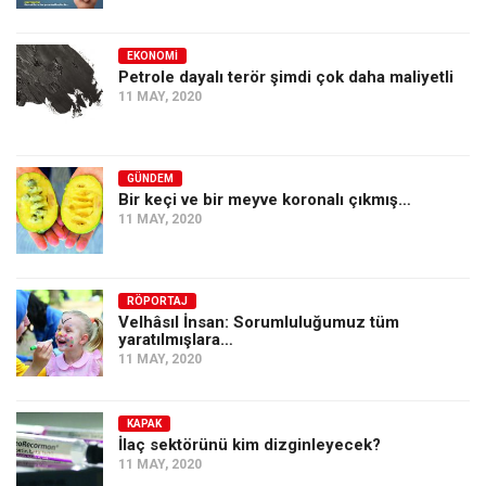
EKONOMI
Petrole dayalı terör şimdi çok daha maliyetli
11 MAY, 2020
GÜNDEM
Bir keçi ve bir meyve koronalı çıkmış…
11 MAY, 2020
RÖPORTAJ
Velhâsıl İnsan: Sorumluluğumuz tüm
yaratılmışlara…
11 MAY, 2020
KAPAK
İlaç sektörünü kim dizginleyecek?
11 MAY, 2020