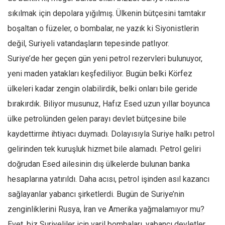
sıkılmak için depolara yığılmış. Ülkenin bütçesini tamtakır
boşaltan o füzeler, o bombalar, ne yazık ki Siyonistlerin
değil, Suriyeli vatandaşların tepesinde patlıyor.
Suriye’de her geçen gün yeni petrol rezervleri bulunuyor,
yeni maden yatakları keşfediliyor. Bugün belki Körfez
ülkeleri kadar zengin olabilirdik, belki onları bile geride
bırakırdık. Biliyor musunuz, Hafız Esed uzun yıllar boyunca
ülke petrolünden gelen parayı devlet bütçesine bile
kaydettirme ihtiyacı duymadı. Dolayısıyla Suriye halkı petrol
gelirinden tek kuruşluk hizmet bile alamadı. Petrol geliri
doğrudan Esed ailesinin dış ülkelerde bulunan banka
hesaplarına yatırıldı. Daha acısı, petrol işinden asıl kazancı
sağlayanlar yabancı şirketlerdi. Bugün de Suriye’nin
zenginliklerini Rusya, İran ve Amerika yağmalamıyor mu?
Evet, biz Suriyeliler için varil bombaları, yabancı devletler