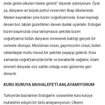
Facebook
önde gelen ülkeleri haline gelirdi” diyerek içleniyorum. Öyle
Instagram
ya, dünyanın en büyük petrol rezervleri Arap ülkelerinde.
Maden kaynakları yine bizim coğrafyamızda. İnsan kaynağı
YouTube
desen bol, tabiat güzellikleri desen dudak uçuklatır. Erdoğan
Editörden
bizim başımızda olsa tartışmasız şekilde bizim
Yazarlar
coğrafyamız bütün dünyanın imrenerek baktığı gerçek bir
Kemal Özer
cennete dönüşür, Müslüman olsun, gayrımüslim olsun, bütün
Mahmut Toptaş
vatandaşlar mutlu mesut bir şekilde yaşayıp giderdi. Kısa
Yvonne Ridley
zamanda coğrafyamızda birlik ve beraberlik sağlanır, İslam
Barış Tarımcıoğlu
ümmeti dünyada söz sahibi olduğu eski günlerine geri
dönerdi.
Ömer Kayani
Yusuf Armağan
KURU KURUYA MUHALEFETİ ANLAYAMIYORUM
Hasanali Yıldırım
Türkiye’de bazılarının Erdoğan’ın siyasetine kuru kuruya
Leyla Şerif Emin
muhalefet edişini bir türlü anlayamıyorum. Ülkemi
Selçuk Türkyılmaz