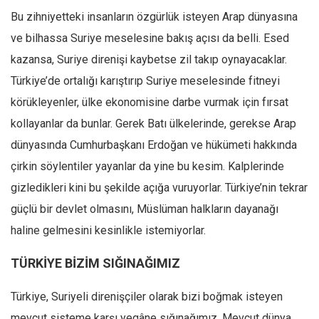
Bu zihniyetteki insanların özgürlük isteyen Arap dünyasına
Ekonomi
ve bilhassa Suriye meselesine bakış açısı da belli. Esed
Spor
kazansa, Suriye direnişi kaybetse zil takıp oynayacaklar.
Manzara
Türkiye’de ortalığı karıştırıp Suriye meselesinde fitneyi
Sağlık
körükleyenler, ülke ekonomisine darbe vurmak için fırsat
Gıda-Beslenme
kollayanlar da bunlar. Gerek Batı ülkelerinde, gerekse Arap
Hayat
dünyasında Cumhurbaşkanı Erdoğan ve hükümeti hakkında
Türkiye
çirkin söylentiler yayanlar da yine bu kesim. Kalplerinde
Siyaset
gizledikleri kini bu şekilde açığa vuruyorlar. Türkiye’nin tekrar
Dünya
güçlü bir devlet olmasını, Müslüman halkların dayanağı
Avrupa
haline gelmesini kesinlikle istemiyorlar.
Asya
TÜRKİYE BİZİM SIĞINAĞIMIZ
Afrika
Türkiye, Suriyeli direnişçiler olarak bizi boğmak isteyen
İslam Dünyası
mevcut sisteme karşı yegâne sığınağımız. Mevcut dünya