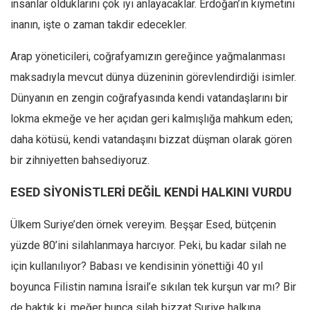
insanlar olduklarını çok iyi anlayacaklar. Erdoğan’ın kıymetini
inanın, işte o zaman takdir edecekler.
Arap yöneticileri, coğrafyamızın gereğince yağmalanması
maksadıyla mevcut dünya düzeninin görevlendirdiği isimler.
Dünyanın en zengin coğrafyasında kendi vatandaşlarını bir
lokma ekmeğe ve her açıdan geri kalmışlığa mahkum eden;
daha kötüsü, kendi vatandaşını bizzat düşman olarak gören
bir zihniyetten bahsediyoruz.
ESED SİYONİSTLERİ DEĞİL KENDİ HALKINI VURDU
Ülkem Suriye’den örnek vereyim. Beşşar Esed, bütçenin
yüzde 80’ini silahlanmaya harcıyor. Peki, bu kadar silah ne
için kullanılıyor? Babası ve kendisinin yönettiği 40 yıl
boyunca Filistin namına İsrail’e sıkılan tek kurşun var mı? Bir
de baktık ki, meğer bunca silah bizzat Suriye halkına