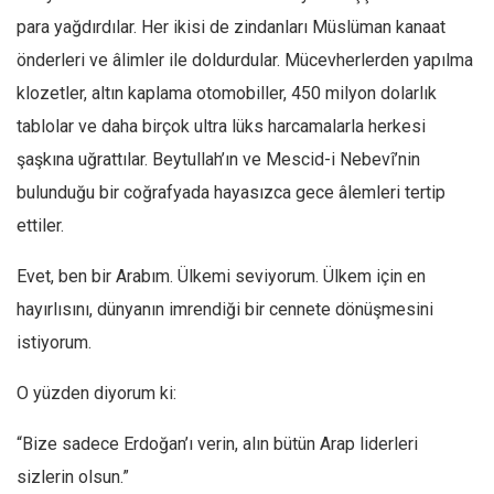
para yağdırdılar. Her ikisi de zindanları Müslüman kanaat
önderleri ve âlimler ile doldurdular. Mücevherlerden yapılma
klozetler, altın kaplama otomobiller, 450 milyon dolarlık
tablolar ve daha birçok ultra lüks harcamalarla herkesi
şaşkına uğrattılar. Beytullah’ın ve Mescid-i Nebevî’nin
bulunduğu bir coğrafyada hayasızca gece âlemleri tertip
ettiler.
Evet, ben bir Arabım. Ülkemi seviyorum. Ülkem için en
hayırlısını, dünyanın imrendiği bir cennete dönüşmesini
istiyorum.
O yüzden diyorum ki:
“Bize sadece Erdoğan’ı verin, alın bütün Arap liderleri
sizlerin olsun.”