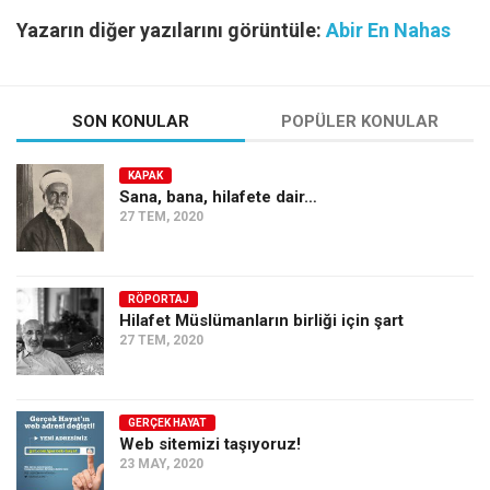
Yazarın diğer yazılarını görüntüle:
Abir En Nahas
SON KONULAR
POPÜLER KONULAR
KAPAK
Sana, bana, hilafete dair…
27 TEM, 2020
RÖPORTAJ
Hilafet Müslümanların birliği için şart
27 TEM, 2020
GERÇEK HAYAT
Web sitemizi taşıyoruz!
23 MAY, 2020