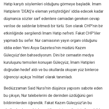
Hatip karşıtı söylemleri olduğunu görmeye başladık. İmam
Hatiplerin ‘DEAŞ’e eleman yetiştirdiğini’ iddia edecek kadar
düşmanca sözler sarf edenlere camiadan gereken cevap
verilse de saldırılar bitmedi bir türlü. Son olarak CHP’nin bir
etkinliğinde sergilendi İmam Hatip nefreti. Fakat CHP’liler
yapmadı bu sefer. Nur camiasının yayın organı olduğunu
iddia eden Yeni Asya Gazetesi’nin müdürü Kazım
Güleçyüz’den bahsediyorum. Dini bir cemaatin medya
kuruluşunu temsilen konuşan Güleçyüz, İmam Hatipleri
doğrudan hedef aldı ve bu okullarda okuyan yüz binlerce
öğrenciyi açıkça ‘militan’ olarak tanımladı.
Bediüzzaman Said Nursi’nin düşünce yapısını sabote eden
bu çıkışın, Nur talebelerini de derinden üzdüğünü geri
bildirimlerden öğrendik. Fakat Kazım Güleçyüz’ün bu