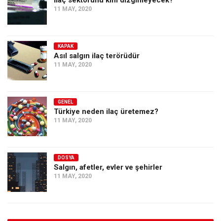
İlaç sektörünü kim dizginleyecek?
11 MAY, 2020
KAPAK
Asıl salgın ilaç terörüdür
11 MAY, 2020
GENEL
Türkiye neden ilaç üretemez?
11 MAY, 2020
DOSYA
Salgın, afetler, evler ve şehirler
11 MAY, 2020