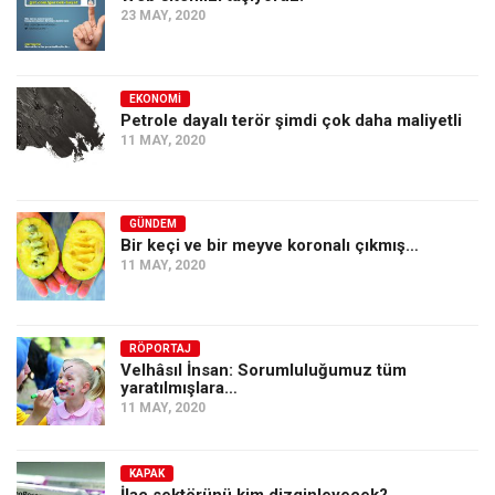
23 MAY, 2020
EKONOMI
Petrole dayalı terör şimdi çok daha maliyetli
11 MAY, 2020
GÜNDEM
Bir keçi ve bir meyve koronalı çıkmış…
11 MAY, 2020
RÖPORTAJ
Velhâsıl İnsan: Sorumluluğumuz tüm
yaratılmışlara…
11 MAY, 2020
KAPAK