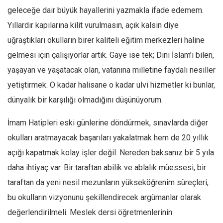
geleceğe dair büyük hayallerini yazmakla ifade edemem.
Ekonomi
Yıllardır kapılarına kilit vurulmasın, açık kalsın diye
Spor
uğraştıkları okulların birer kaliteli eğitim merkezleri haline
Manzara
gelmesi için çalışıyorlar artık. Gaye ise tek; Dini İslam’ı bilen,
Sağlık
yaşayan ve yaşatacak olan, vatanına milletine faydalı nesiller
Gıda-Beslenme
yetiştirmek. O kadar halisane o kadar ulvi hizmetler ki bunlar,
Hayat
dünyalık bir karşılığı olmadığını düşünüyorum.
Türkiye
İmam Hatipleri eski günlerine döndürmek, sınavlarda diğer
Siyaset
okulları aratmayacak başarıları yakalatmak hem de 20 yıllık
Dünya
açığı kapatmak kolay işler değil. Nereden baksanız bir 5 yıla
Avrupa
daha ihtiyaç var. Bir taraftan abilik ve ablalık müessesi, bir
Asya
taraftan da yeni nesil mezunların yükseköğrenim süreçleri,
Afrika
bu okulların vizyonunu şekillendirecek argümanlar olarak
İslam Dünyası
değerlendirilmeli. Meslek dersi öğretmenlerinin