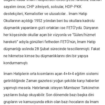
sayalım önce; CHP zihniyeti, solcular, HDP-PKK
destekçileri, Kemalistler ve ulusalcılar… İmam Hatip
Okullarının açıldığı 1952 yılından beri bu okullara kadrolu
düşmanlık yapanların gizli ortakları ise FETÖ’ydü. Dünyanın
her köşesinde okullar açan bir vizyonla ve “Gülen/hizmet
hareketi” adıyla gönülleri fetheden FETÖ’nün, İmam Hatip
düşmanlığı aslında 28 Şubat sürecinde tescillenmişti. Fakat
ne hikmetse kimse bu düşmanlıklarını dini bir yapıya
kondurmamıştı.
İmam Hatiplerin orta kısımlarını açan 4+4+4 eğitim sistemi
getirildiğinde Zaman gazetesi yoğun şekilde karşı haberler
yapmıştı mesela. Hatırlamak isteyen Mümtazer Türköne’nin
yazılarını bulup okuyabilir. Son dönemde bazı başka dini
grupların ve kamuoyunda etkin olan bazı hocaların da İmam