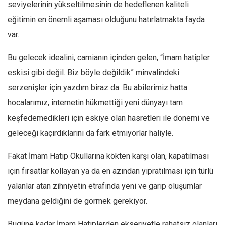
Amerika
seviyelerinin yükseltilmesinin de hedeflenen kaliteli
eğitimin en önemli aşaması olduğunu hatırlatmakta fayda
Avustralya
var.
Tarih
Düşünce
Bu gelecek idealini, camianın içinden gelen, “İmam hatipler
Dosyalar
eskisi gibi değil. Biz böyle değildik” minvalindeki
serzenişler için yazdım biraz da. Bu abilerimiz hatta
hocalarımız, internetin hükmettiği yeni dünyayı tam
keşfedemedikleri için eskiye olan hasretleri ile dönemi ve
geleceği kaçırdıklarını da fark etmiyorlar haliyle.
Fakat İmam Hatip Okullarına kökten karşı olan, kapatılması
için fırsatlar kollayan ya da en azından yıpratılması için türlü
yalanlar atan zihniyetin etrafında yeni ve garip oluşumlar
meydana geldiğini de görmek gerekiyor.
Bugüne kadar İmam Hatiplerden ekseriyetle rahatsız olanları