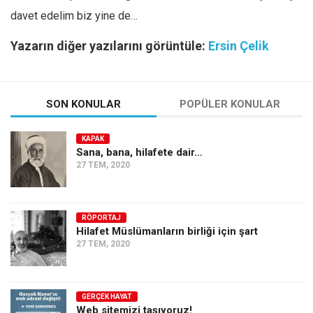
davet edelim biz yine de…
Yazarın diğer yazılarını görüntüle:
Ersin Çelik
SON KONULAR
POPÜLER KONULAR
KAPAK
Sana, bana, hilafete dair…
27 TEM, 2020
RÖPORTAJ
Hilafet Müslümanların birliği için şart
27 TEM, 2020
GERÇEK HAYAT
Web sitemizi taşıyoruz!