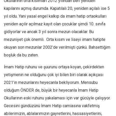
Okullarının orta kısımları 2012 yılından beri yeniden
kapılarını açmış durumda. Kapatılalı 20, yeniden açılalı ise 5
Mehmet Ali Tekin
yıl oldu. Yani yasal engel kalkıp da imam hatip ortaokulları
Abir E. Nahas
yeniden açılır açılmaz kayıt olan çocuklar şimdi 10. sınıfa
Amina S. Jenenkovic
gidiyorlar ve ancak 3 yıl sonra mezun olacaklar. Bu
Bağdagül Öz
mezuniyet çok önemli. Orta kısım ve liseyi imam hatipte
Esra Elönü
okuyan son mezunlar 2002’de verilmişti çünkü. Bahsettiğim
» Yazar arşivi
boşluk da bu zaten.
Bu Sayı
İmam Hatip ruhunu ve şuurunu ortaya koyan, çekirdekten
Tüm Sayılar
yetişmenin ne olduğunu çok iyi bilen biri olarak açıkçası
Kategoriler
2021’in mezunlarını heyecanla bekliyorum. Mensubu
Kültür Sanat
olduğum ÖNDER de, büyük bir heyecanla İmam Hatip
Kitap
Okullarının eski ruhunu yakalaması için var gücüyle çalışıyor.
Karisi kitap sualleri
Gecesini gündüzünü İmam Hatip camiasına vakfetmiş
abilerimizin, ablalarımızın gayretlerini, hassasiyetlerini,
7 soruda bu hafta