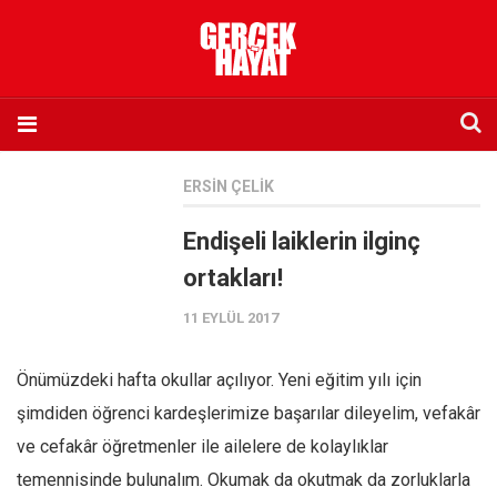
Anasayfa
ERSIN ÇELIK
Hakkımızda
Endişeli laiklerin ilginç
Künye
ortakları!
İletişim
11 EYLÜL 2017
Abone olmak istiyorum
Satış noktası listesi
Önümüzdeki hafta okullar açılıyor. Yeni eğitim yılı için
Eksik sayıların temini
şimdiden öğrenci kardeşlerimize başarılar dileyelim, vefakâr
Sosyal Medya
ve cefakâr öğretmenler ile ailelere de kolaylıklar
Twitter
temennisinde bulunalım. Okumak da okutmak da zorluklarla