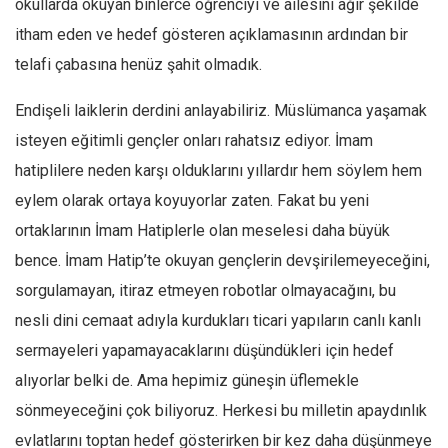
okullarda okuyan binlerce öğrenciyi ve ailesini ağır şekilde
itham eden ve hedef gösteren açıklamasının ardından bir
telafi çabasına henüz şahit olmadık.
Endişeli laiklerin derdini anlayabiliriz. Müslümanca yaşamak
isteyen eğitimli gençler onları rahatsız ediyor. İmam
hatiplilere neden karşı olduklarını yıllardır hem söylem hem
eylem olarak ortaya koyuyorlar zaten. Fakat bu yeni
ortaklarının İmam Hatiplerle olan meselesi daha büyük
bence. İmam Hatip’te okuyan gençlerin devşirilemeyeceğini,
sorgulamayan, itiraz etmeyen robotlar olmayacağını, bu
nesli dini cemaat adıyla kurdukları ticari yapıların canlı kanlı
sermayeleri yapamayacaklarını düşündükleri için hedef
alıyorlar belki de. Ama hepimiz güneşin üflemekle
sönmeyeceğini çok biliyoruz. Herkesi bu milletin apaydınlık
evlatlarını toptan hedef gösterirken bir kez daha düşünmeye