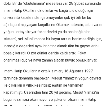
Facebook
dolu. Bir de “okutulmama” meselesi var. 28 Şubat sürecinde
Instagram
İmam Hatip Okullarında olanlar ve başörtülü olduğu için
üniversite kapılarından giremeyenler çok iyi bilirler bu
YouTube
ağırlaştırılmış yaşam koşullarını. Okumak istersin, ailen varını
Editörden
yoğunu ortaya koyar fakat devlet ya da ona bağlı olan
Yazarlar
‘sistem’, sırf Müslümanca bir hayat tarzını benimsediğin için,
Kemal Özer
inandığın değerleri ayaklar altına alarak tüm bu gayretlerini
Mahmut Toptaş
boşa çıkarırdı. O zor günler geride kaldı artık. Fakat
Yvonne Ridley
onarılması güç ve hayli zaman alacak büyük boşluklar var.
Barış Tarımcıoğlu
İmam Hatip Okullarının orta kısımları, 16 Ağustos 1997
Ömer Kayani
tarihinde dönemin başbakanı Mesut Yılmaz’ın yoğun gayreti
Yusuf Armağan
ile çıkarılan 8 yıllık kesintisiz eğitim ile tamamen
Hasanali Yıldırım
kapatılmıştı. Üzerinden tam 20 yıl geçmiş. Mesut Yılmaz’ın
Leyla Şerif Emin
bugün esamesi okunmuyor ve şükürler olsun İmam Hatip
Selçuk Türkyılmaz