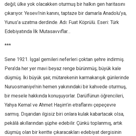
değil; ülke yok olacakken oturmuş bir halkın gen haritasını
Mehmet Ali Tekin
çıkarıyor. Yesevi’nin kanını, taptaze bir damarla Anadolu’ya,
Abir E. Nahas
Yunus’a uzatma derdinde. Adı: Fuat Köprülü. Eseri: Türk
Amina S. Jenenkovic
Edebiyatında İlk Mutasavvıflar…
Bağdagül Öz
***
Esra Elönü
Sene 1921. İşgal gemileri neferleri çoktan şehre indirmiş.
» Yazar arşivi
Pera’da her yer mavi beyaz renge bürünmüş; büyük kale
Bu Sayı
düşmüş. İki büyük şair, mütarekenin karmakarışık günlerinde
Tüm Sayılar
Nuruosmaniye’nin hemen yakınındaki bir kahvede oturmuş,
Kategoriler
bir mesele hakkında konuşuyorlar. Darülfünun öğrencileri,
Kültür Sanat
Yahya Kemal ve Ahmet Haşim’in etraflarını çepeçevre
Kitap
sarmış. Dışarıdan ilgisiz biri onlara kulak kabartacak olsa,
pekâlâ akıllarından şüphe edebilir. Çünkü toplanmış, artık
Karisi kitap sualleri
düşmüş olan bir kentte çıkaracakları edebiyat dergisinin
7 soruda bu hafta