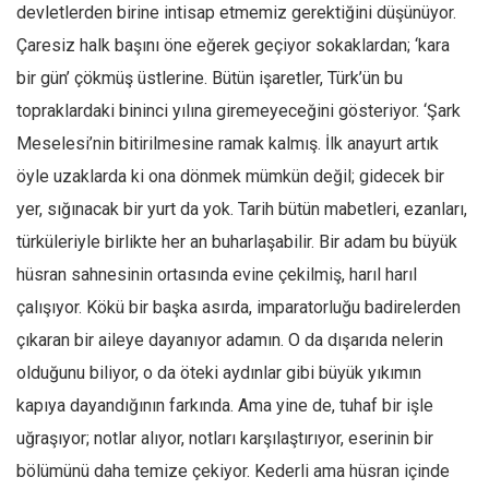
Facebook
devletlerden birine intisap etmemiz gerektiğini düşünüyor.
Çaresiz halk başını öne eğerek geçiyor sokaklardan; ‘kara
Instagram
bir gün’ çökmüş üstlerine. Bütün işaretler, Türk’ün bu
YouTube
topraklardaki bininci yılına giremeyeceğini gösteriyor. ‘Şark
Editörden
Meselesi’nin bitirilmesine ramak kalmış. İlk anayurt artık
Yazarlar
öyle uzaklarda ki ona dönmek mümkün değil; gidecek bir
Kemal Özer
yer, sığınacak bir yurt da yok. Tarih bütün mabetleri, ezanları,
Mahmut Toptaş
türküleriyle birlikte her an buharlaşabilir. Bir adam bu büyük
Yvonne Ridley
hüsran sahnesinin ortasında evine çekilmiş, harıl harıl
çalışıyor. Kökü bir başka asırda, imparatorluğu badirelerden
Barış Tarımcıoğlu
çıkaran bir aileye dayanıyor adamın. O da dışarıda nelerin
Ömer Kayani
olduğunu biliyor, o da öteki aydınlar gibi büyük yıkımın
Yusuf Armağan
kapıya dayandığının farkında. Ama yine de, tuhaf bir işle
Hasanali Yıldırım
uğraşıyor; notlar alıyor, notları karşılaştırıyor, eserinin bir
Leyla Şerif Emin
bölümünü daha temize çekiyor. Kederli ama hüsran içinde
Selçuk Türkyılmaz