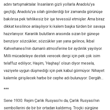
adını tartışmaktalar. İnsanların gizli yollarla Anadolu’ya
Ekonomi
geçtiği, Anadolu’ya silah gönderdiği bir zamanda görünüşe
Spor
bakılırsa pek tehlikesiz bir işe tevessül etmişler. Ama biraz
Manzara
dikkat kesilince anlaşılıyor ki kalem başka türden bir savaşa
Sağlık
hazırlanıyor. Karanlık bulutların arasında sızan bir güneşe
Gıda-Beslenme
benziyor sözcükler; sözcükler yan yana gelince, İkbal
Hayat
Kahvehanesi’nin dumanlı atmosferine bir aydınlık yayılıyor.
Türkiye
Milli mücadeleye destek verecek dergi için pek çok isim
Siyaset
telaffuz ediliyor; Haşim, ‘Haşhaşi’ olsun diyor mesela,
vaziyete uygun düşmediği için pek kabul görmüyor. Nihayet
Dünya
kalemle girişilecek harbe bir cephe adı bulunuyor: Dergâh…
Avrupa
Asya
***
Afrika
Sene 1930. Rejim Çarlık Rusyası’nı da, Çarlık Rusyası’nın
İslam Dünyası
sembollerini de bir bir ortadan kaldırmış. Troçki sürgüne