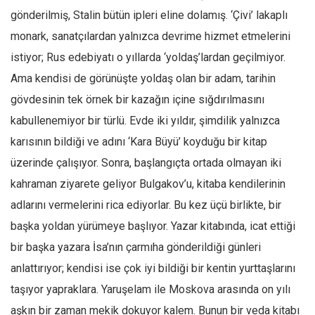
Amerika
gönderilmiş, Stalin bütün ipleri eline dolamış. ‘Çivi’ lakaplı
Avustralya
monark, sanatçılardan yalnızca devrime hizmet etmelerini
Tarih
istiyor; Rus edebiyatı o yıllarda ‘yoldaş’lardan geçilmiyor.
Düşünce
Ama kendisi de görünüşte yoldaş olan bir adam, tarihin
Dosyalar
gövdesinin tek örnek bir kazağın içine sığdırılmasını
kabullenemiyor bir türlü. Evde iki yıldır, şimdilik yalnızca
karısının bildiği ve adını ‘Kara Büyü’ koyduğu bir kitap
üzerinde çalışıyor. Sonra, başlangıçta ortada olmayan iki
kahraman ziyarete geliyor Bulgakov’u, kitaba kendilerinin
adlarını vermelerini rica ediyorlar. Bu kez üçü birlikte, bir
başka yoldan yürümeye başlıyor. Yazar kitabında, icat ettiği
bir başka yazara İsa’nın çarmıha gönderildiği günleri
anlattırıyor; kendisi ise çok iyi bildiği bir kentin yurttaşlarını
taşıyor yapraklara. Yaruşelam ile Moskova arasında on yılı
aşkın bir zaman mekik dokuyor kalem. Bunun bir veda kitabı