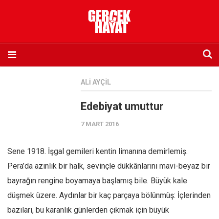
Anasayfa
ALI AYÇIL
Hakkımızda
Edebiyat umuttur
Künye
7 MART 2016
İletişim
Abone olmak istiyorum
Sene 1918. İşgal gemileri kentin limanına demirlemiş.
Satış noktası listesi
Pera’da azınlık bir halk, sevinçle dükkânlarını mavi-beyaz bir
Eksik sayıların temini
bayrağın rengine boyamaya başlamış bile. Büyük kale
Sosyal Medya
düşmek üzere. Aydınlar bir kaç parçaya bölünmüş: İçlerinden
Twitter
bazıları, bu karanlık günlerden çıkmak için büyük