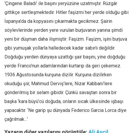
‘Çingene Baladı’ ile başını yeryüzüne uzatmıştır. Rüzgâr
gittikçe sertleşmektedir. Hitler faşizmi her yerde olduğu gibi
İspanya’da da kopyasını çıkarmakta gecikmez. Şairin
söylevlerinde yerden yere vurulan burjuvanın yanına şimdi
yeni bir düşman daha ilişmiştir: Faşizm. Faşizm, işini burjuva
gibi yumuşak yollarla halledecek kadar sabırlı değildir.
Doğduğu yerden dünyaya uzattığı şair başını, yine doğduğu
yerde Franco’nun adamlarından kurtarıp da geri çekemez.
1936 Ağustosunda kurşuna dizilir. Kurşuna dizilirken
okuduğu şiir, Mahmud Derviş’lere, Nizar Kabbani’lere
gönderilmiş bir selam gibidir. Çünkü savaştan sonra bir
başka ‘kara büyü’cü doğuda, onların sıcak ülkesinde işbaşı
yapacaktır. ‘Ne garip şu dünyada Federico Garcia Lorca diye
çağrılmak…’
Yazarın diğer yazılarını görüntüle:
Ali Ayçil