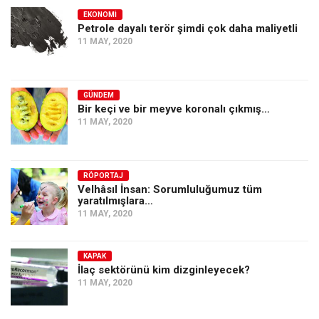
EKONOMI
Petrole dayalı terör şimdi çok daha maliyetli
11 MAY, 2020
GÜNDEM
Bir keçi ve bir meyve koronalı çıkmış…
11 MAY, 2020
RÖPORTAJ
Velhâsıl İnsan: Sorumluluğumuz tüm
yaratılmışlara…
11 MAY, 2020
KAPAK
İlaç sektörünü kim dizginleyecek?
11 MAY, 2020