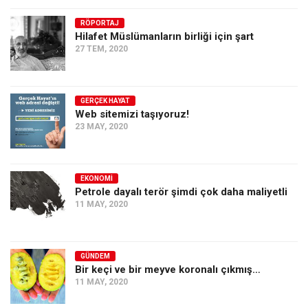
RÖPORTAJ
Hilafet Müslümanların birliği için şart
27 TEM, 2020
GERÇEK HAYAT
Web sitemizi taşıyoruz!
23 MAY, 2020
EKONOMI
Petrole dayalı terör şimdi çok daha maliyetli
11 MAY, 2020
GÜNDEM
Bir keçi ve bir meyve koronalı çıkmış…
11 MAY, 2020