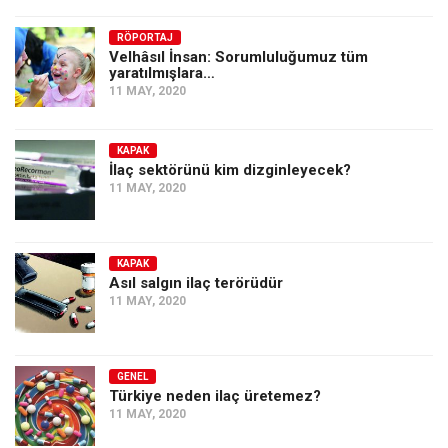
RÖPORTAJ
Velhâsıl İnsan: Sorumluluğumuz tüm
yaratılmışlara…
11 MAY, 2020
KAPAK
İlaç sektörünü kim dizginleyecek?
11 MAY, 2020
KAPAK
Asıl salgın ilaç terörüdür
11 MAY, 2020
GENEL
Türkiye neden ilaç üretemez?
11 MAY, 2020