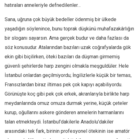
hatıraları anneleriyle defnedilenler…
Mehmet Ali Tekin
Sana, uğruna çok büyük bedeller ödenmiş bir ülkede
Abir E. Nahas
yaşadığın söylenince, bunu toprak düşkünü muhafazakârlığın
Amina S. Jenenkovic
bir sloganı sayarsın. Ama gerçek budur ve daha fazlası da
Bağdagül Öz
söz konusudur. Atalarından bazıları uzak coğrafyalarda gök
Esra Elönü
ekin gibi biçilirken, öteki bazıları da düşman girmemiş
» Yazar arşivi
güvenli şehirlerde harp zengini olmakla meşguldüler. Hele
Bu Sayı
İstanbul onlardan geçilmiyordu; İngilizlerle küçük bir temas,
Tüm Sayılar
Fransızlardan biraz iltimas pek çok kapıyı açabiliyordu.
Görünüşte koç gibi pek çok erkek, akranlarıyla birlikte harp
Kategoriler
meydanlarında omuz omuza durmak yerine, küçük çeteler
Kültür Sanat
kurup, oğullarını askere gönderen annelerin harmanlarını
Kitap
talan etmekteydi. İstanbul’dakilerle Anadolu’dakiler
Karisi kitap sualleri
arasındaki tek fark, birinin profesyonel ötekinin ise amatör
7 soruda bu hafta