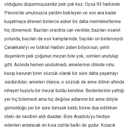
Facebook
olduğunu düşünmüşsündür pek çok kez. Oysa 93 harbinde
Instagram
Plevne’de umutsuzca yardım bekleyen ve son ana kadar
kuşatmaya direnen binlerce asker bir daha memleketlerine
YouTube
hiç dönemedi. Bazıları oracıkta can verdiler, bazıları esaret
Editörden
yolunda, bazıları da esir kamplarında. Sayıları on binlerceydi.
Yazarlar
Çanakkale’yi ve İstiklal Harbini zaten biliyorsun; şehit
Kemal Özer
düşenlerin pek çoğunun mezarı bile yok, isimleri unutulup
Mahmut Toptaş
gitti. Aslında hemen unutulmadı, annelerinin dilinde ruhu
Yvonne Ridley
kasıp kavuran birer sözcük olarak bir süre daha yaşamayı
Barış Tarımcıoğlu
sürdürdüler; anneleri ölünce, o sözcük de anne dilinin altında
nihayet huzurlu bir mezar buldu kendine. Bedenlerinin yattığı
Ömer Kayani
yer hiç bilinmedi ama hiç değilse adlarının bir anne diliyle
Yusuf Armağan
gömüldüğü yer bir süre tümsek kaldı; birine dua edilirken
Hasanali Yıldırım
öteki de nasibini aldı duadan. Bize Anadolu’yu hediye
Leyla Şerif Emin
edenleri anlatacak en kısa cümle belki de şudur: Kısacık
Selçuk Türkyılmaz