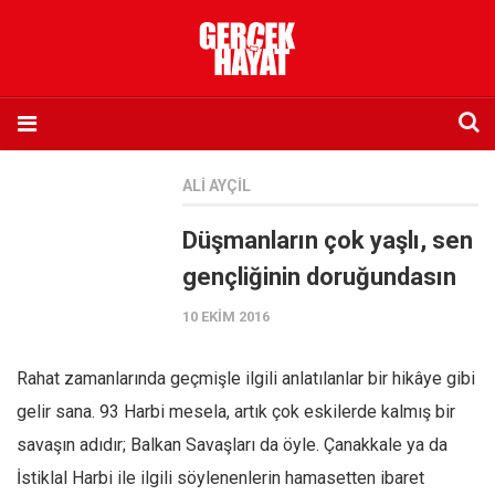
Anasayfa
ALI AYÇIL
Hakkımızda
Düşmanların çok yaşlı, sen
Künye
gençliğinin doruğundasın
İletişim
10 EKIM 2016
Abone olmak istiyorum
Satış noktası listesi
Rahat zamanlarında geçmişle ilgili anlatılanlar bir hikâye gibi
Eksik sayıların temini
gelir sana. 93 Harbi mesela, artık çok eskilerde kalmış bir
Sosyal Medya
savaşın adıdır; Balkan Savaşları da öyle. Çanakkale ya da
Twitter
İstiklal Harbi ile ilgili söylenenlerin hamasetten ibaret