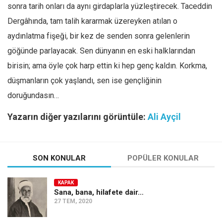
sonra tarih onları da aynı girdaplarla yüzleştirecek. Taceddin
Dergâhında, tam talih kararmak üzereyken atılan o
aydınlatma fişeği, bir kez de senden sonra gelenlerin
göğünde parlayacak. Sen dünyanın en eski halklarından
birisin; ama öyle çok harp ettin ki hep genç kaldın. Korkma,
düşmanların çok yaşlandı, sen ise gençliğinin
doruğundasın…
Yazarın diğer yazılarını görüntüle:
Ali Ayçil
SON KONULAR
POPÜLER KONULAR
KAPAK
Sana, bana, hilafete dair…
27 TEM, 2020