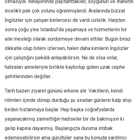
olmasıydı. Nihayetinde payitahttakiler, soygunun ve ihanetin
Ekonomi
incelikli pek çok yolunu öğrenmişlerdi. Aralarında bizzat
Spor
İngilizler için çalışan binlercesi de vardı üstelik. Harpten
Manzara
sonra çoğu yine İstanbul’da yaşamaya ve hizmetlerini bir
aile mesleği olarak sürdürmeye devam ettiler. Bugün biraz
Sağlık
dikkatle olup biteni izlersen, halen daha kimlerin İngilizler
Gıda-Beslenme
için çalıştığını pekâlâ anlayabilirsin. Ne de olsa onlar,
Hayat
hatıraları anneleriyle birlikte kaybolup giden uzak cephe
Türkiye
şehitlerinden değiller…
Siyaset
Dünya
Tarih bazen ziyaret gününü erkene alır. Vakitlerin, kendi
ritimleri içinde dönüp durduğu şu sıradan günlerin kalp atışı
Avrupa
birden hızlanmaya başlar. Hep başka coğrafyalarda
Asya
yaşanacakmış zannettiğin hadiseler bir de bakmışsın ki
Afrika
gelip kapına dayanmış. Başlangıçta duruma intibak
İslam Dünyası
edemeyebilirsin ama gürültüler sana bu konuda yardımcı