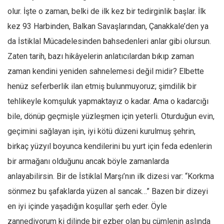
Amerika
olur. İşte o zaman, belki de ilk kez bir tedirginlik başlar. İlk
Avustralya
kez 93 Harbinden, Balkan Savaşlarından, Çanakkale’den ya
Tarih
da İstiklal Mücadelesinden bahsedenleri anlar gibi olursun.
Düşünce
Zaten tarih, bazı hikâyelerin anlatıcılardan bıkıp zaman
Dosyalar
zaman kendini yeniden sahnelemesi değil midir? Elbette
henüz seferberlik ilan etmiş bulunmuyoruz; şimdilik bir
tehlikeyle komşuluk yapmaktayız o kadar. Ama o kadarcığı
bile, dönüp geçmişle yüzleşmen için yeterli. Oturduğun evin,
geçimini sağlayan işin, iyi kötü düzeni kurulmuş şehrin,
birkaç yüzyıl boyunca kendilerini bu yurt için feda edenlerin
bir armağanı olduğunu ancak böyle zamanlarda
anlayabilirsin. Bir de İstiklal Marşı’nın ilk dizesi var: “Korkma
sönmez bu şafaklarda yüzen al sancak…” Bazen bir dizeyi
en iyi içinde yaşadığın koşullar şerh eder. Öyle
zannediyorum ki dilinde bir ezber olan bu cümlenin aslında