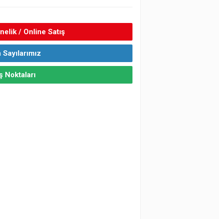
elik / Online Satış
 Sayılarımız
ş Noktaları