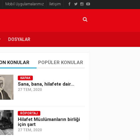
Mobil Uygulamalarımız
İletişim
DOSYALAR
ON KONULAR
POPÜLER KONULAR
KAPAK
Sana, bana, hilafete dair…
27 TEM, 2020
RÖPORTAJ
Hilafet Müslümanların birliği
için şart
27 TEM, 2020