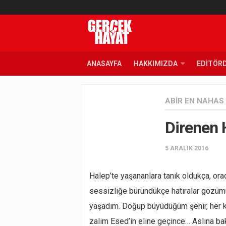
ANASAYFA
HAKKIMIZDA
EDITÖR
ABIR EN NAHAS
Direnen 
5 ARALIK 2016
Halep’te yaşananlara tanık oldukça, or
sessizliğe büründükçe hatıralar gözüm
yaşadım. Doğup büyüdüğüm şehir, her kö
zalim Esed’in eline geçince… Aslına b