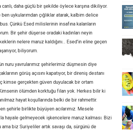
a canlı, daha güçlü bir şekilde öylece karşına dikiliyor.
ben uykularımdan çığlıklar atarak, kalbim delice
bus. Çünkü Esed milislerinin insafına kalanların
yorum. Bir şehir düşerse oradaki kadınları neyin
keklerin nelere maruz kaldığını… Esed’in eline geçen
şanıyor, biliyorum.
n nuru yavrularımız şehirlerimiz düşmesin diye
larının görüş açısını kapatıyor, bir direniş destanı
Hiç kimse gerçekten güven duyulacak bir ortam
Kimsenin ölümden korktuğu filan yok. Herkes bilir ki
nılmaz hayat koşullarında belki de bir rahmettir.
n şehirle birlikte büyüyen acılarımız. Mesele
 akla hayale gelmeyecek işkencelere maruz kalması. Bizi
 ama biz Suriyeliler artık savaşı da, sürgünü de