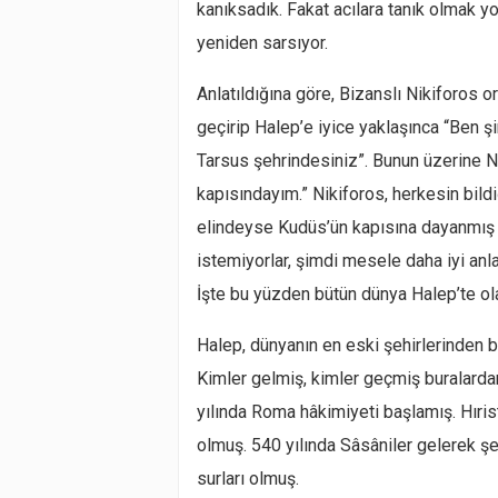
kanıksadık. Fakat acılara tanık olmak yo
yeniden sarsıyor.
Anlatıldığına göre, Bizanslı Nikiforos o
geçirip Halep’e iyice yaklaşınca “Ben 
Tarsus şehrindesiniz”. Bunun üzerine N
kapısındayım.” Nikiforos, herkesin bildi
elindeyse Kudüs’ün kapısına dayanmış 
istemiyorlar, şimdi mesele daha iyi anla
İşte bu yüzden bütün dünya Halep’te ola
Halep, dünyanın en eski şehirlerinden bir
Kimler gelmiş, kimler geçmiş buralardan.
yılında Roma hâkimiyeti başlamış. Hırist
olmuş. 540 yılında Sâsâniler gelerek şe
surları olmuş.