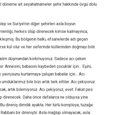
ş. O döneme ait seyahatnameler şehir hakkında övgü dolu
alep ve Suriye’nin diğer şehirleri asla boyun
enliği, herkes ölüp direnecek kimse kalmayınca,
ekleşmiş. Bu bölgenin halkı, efsanelerde adı geçen
se kül olur ve her seferinde küllerinden doğmayı bilir.
zalim düşmandan korkmuyoruz. Sadece acı çeken
or. Annesini, babasını kaybeden çocuklar için… Eşini,
ük yavrusunu kurtarmaya çalışan babalar için… Acı
umduklarımız bile bizi artık terk ettiler. Acı çekiyoruz.
k, artık bilemiyoruz. Acı çekiyoruz, evet. Fakat pes
 direnecek. Daha önce defalarca ne olduysa yine
 Bu direniş dimdik ayakta. Her türlü komploya, tuzağa
Rabbani bir direniştir. Asla mağlup olmayacak, asla