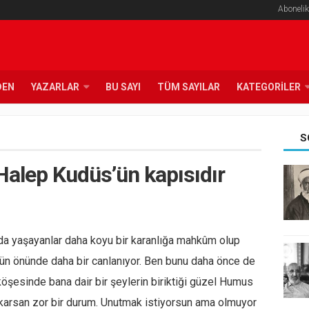
Abonelik
DEN
YAZARLAR
BU SAYI
TÜM SAYILAR
KATEGORILER
S
Halep Kudüs’ün kapısıdır
ada yaşayanlar daha koyu bir karanlığa mahkûm olup
ün önünde daha bir canlanıyor. Ben bunu daha önce de
şesinde bana dair bir şeylerin biriktiği güzel Humus
akarsan zor bir durum. Unutmak istiyorsun ama olmuyor