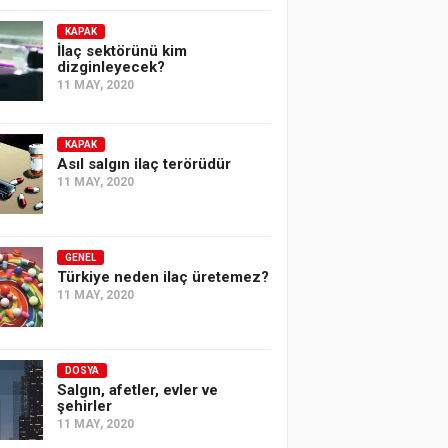
KAPAK
İlaç sektörünü kim
dizginleyecek?
11 MAY, 2020
KAPAK
Asıl salgın ilaç terörüdür
11 MAY, 2020
GENEL
Türkiye neden ilaç üretemez?
11 MAY, 2020
DOSYA
Salgın, afetler, evler ve
şehirler
11 MAY, 2020