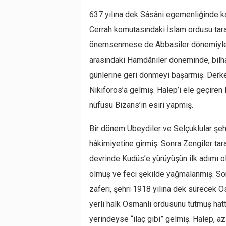
637 yılına dek Sâsâni egemenliğinde kal
Cerrah komutasındaki İslam ordusu tar
önemsenmese de Abbasiler dönemiyle bi
arasındaki Hamdâniler döneminde, bil
günlerine geri dönmeyi başarmış. Derke
Nikiforos’a gelmiş. Halep’i ele geçiren
nüfusu Bizans’ın esiri yapmış.
Bir dönem Ubeydiler ve Selçuklular şeh
hâkimiyetine girmiş. Sonra Zengiler tara
devrinde Kudüs’e yürüyüşün ilk adımı ol
olmuş ve feci şekilde yağmalanmış. So
zaferi, şehri 1918 yılına dek sürecek 
yerli halk Osmanlı ordusunu tutmuş hat
yerindeyse “ilaç gibi” gelmiş. Halep, 