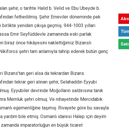
an şehir, o tarihte Halid b. Velid ve Ebu Ubeyde b.
afından fethedilmiş. Şehir Emeviler döneminde pek
Abon
rlikte yeniden çıkışa geçmiş. 944-1003 yılları
Tüm
hassa Emir Seyfüddevle zamanında eski parlak
n biraz önce hikâyesini naklettiğimiz Bizanslı
Satı
 Nikiforos şehri tam anlamıyla tahrip ederek bütün genç
ri Bizans’tan geri alsa da tekrardan Bizans
fından tekrar geri alınan şehir, Selahaddin Eyyubi
muş. Eyyubiler devrinde Moğolların saldırısına tanık
nra Memluk şehri olmuş. Ve nihayetinde Mercidabık
Osmanlı egemenliğine taşımış. Rivayete göre bu savaşta
ta yardım bile etmiş. Osmanlı idaresi Halep için deyim
az zamanda imparatorluğun en büyük ticaret