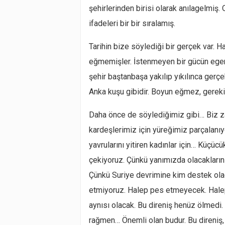
şehirlerinden birisi olarak anılagelmi
ifadeleri bir bir sıralamış.
Tarihin bize söylediği bir gerçek var. H
eğmemişler. İstenmeyen bir gücün egem
şehir baştanbaşa yakılıp yıkılınca gerç
Anka kuşu gibidir. Boyun eğmez, gerekir
Daha önce de söylediğimiz gibi… Biz 
kardeşlerimiz için yüreğimiz parçalanıy
yavrularını yitiren kadınlar için… Küçüc
çekiyoruz. Çünkü yanımızda olacaklarını 
Çünkü Suriye devrimine kim destek olaca
etmiyoruz. Halep pes etmeyecek. Halep
aynısı olacak. Bu direniş henüz ölmedi.
rağmen… Önemli olan budur. Bu direniş, 