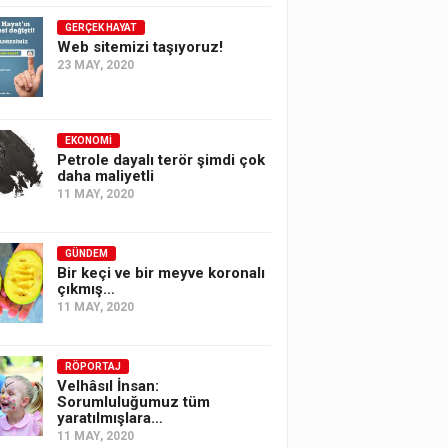
GERÇEK HAYAT
Web sitemizi taşıyoruz!
23 MAY, 2020
EKONOMI
Petrole dayalı terör şimdi çok
daha maliyetli
11 MAY, 2020
GÜNDEM
Bir keçi ve bir meyve koronalı
çıkmış…
11 MAY, 2020
RÖPORTAJ
Velhâsıl İnsan:
Sorumluluğumuz tüm
yaratılmışlara…
11 MAY, 2020