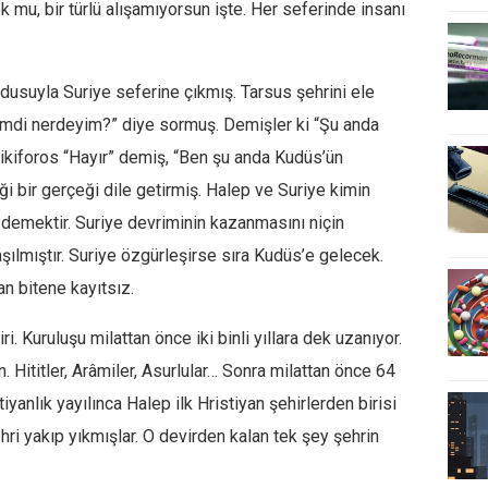
k mu, bir türlü alışamıyorsun işte. Her seferinde insanı
rdusuyla Suriye seferine çıkmış. Tarsus şehrini ele
şimdi nerdeyim?” diye sormuş. Demişler ki “Şu anda
ikiforos “Hayır” demiş, “Ben şu anda Kudüs’ün
ği bir gerçeği dile getirmiş. Halep ve Suriye kimin
demektir. Suriye devriminin kazanmasını niçin
şılmıştır. Suriye özgürleşirse sıra Kudüs’e gelecek.
n bitene kayıtsız.
i. Kuruluşu milattan önce iki binli yıllara dek uzanıyor.
 Hititler, Arâmiler, Asurlular… Sonra milattan önce 64
iyanlık yayılınca Halep ilk Hristiyan şehirlerden birisi
hri yakıp yıkmışlar. O devirden kalan tek şey şehrin