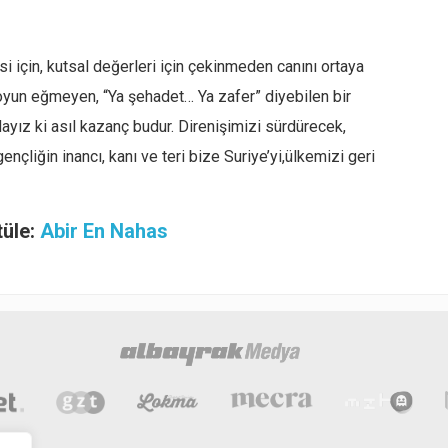
i için, kutsal değerleri için çekinmeden canını ortaya
boyun eğmeyen, “Ya şehadet… Ya zafer” diyebilen bir
ndayız ki asıl kazanç budur. Direnişimizi sürdürecek,
nçliğin inancı, kanı ve teri bize Suriye’yi,ülkemizi geri
tüle:
Abir En Nahas