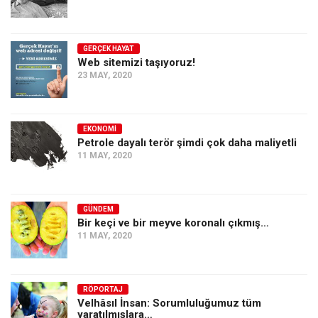
GERÇEK HAYAT
Web sitemizi taşıyoruz!
23 MAY, 2020
EKONOMI
Petrole dayalı terör şimdi çok daha maliyetli
11 MAY, 2020
GÜNDEM
Bir keçi ve bir meyve koronalı çıkmış…
11 MAY, 2020
RÖPORTAJ
Velhâsıl İnsan: Sorumluluğumuz tüm
yaratılmışlara…