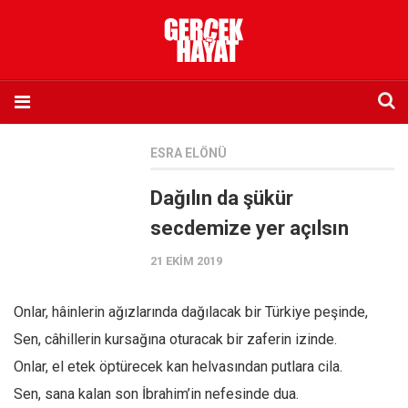
Anasayfa
ESRA ELÖNÜ
Hakkımızda
Dağılın da şükür
Künye
secdemize yer açılsın
İletişim
21 EKIM 2019
Abone olmak istiyorum
Satış noktası listesi
Onlar, hâinlerin ağızlarında dağılacak bir Türkiye peşinde,
Eksik sayıların temini
Sen, câhillerin kursağına oturacak bir zaferin izinde.
Sosyal Medya
Onlar, el etek öptürecek kan helvasından putlara cila.
Twitter
Sen, sana kalan son İbrahim’in nefesinde dua.