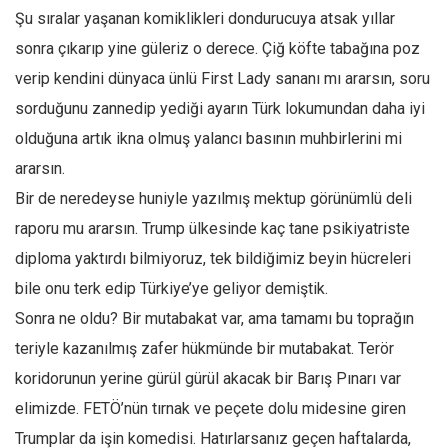
Şu sıralar yaşanan komiklikleri dondurucuya atsak yıllar
Ekonomi
sonra çıkarıp yine güleriz o derece. Çiğ köfte tabağına poz
Spor
verip kendini dünyaca ünlü First Lady sananı mı ararsın, soru
Manzara
sorduğunu zannedip yediği ayarın Türk lokumundan daha iyi
Sağlık
olduğuna artık ikna olmuş yalancı basının muhbirlerini mi
Gıda-Beslenme
ararsın.
Hayat
Bir de neredeyse huniyle yazılmış mektup görünümlü deli
Türkiye
raporu mu ararsın. Trump ülkesinde kaç tane psikiyatriste
Siyaset
diploma yaktırdı bilmiyoruz, tek bildiğimiz beyin hücreleri
bile onu terk edip Türkiye’ye geliyor demiştik.
Dünya
Sonra ne oldu? Bir mutabakat var, ama tamamı bu toprağın
Avrupa
teriyle kazanılmış zafer hükmünde bir mutabakat. Terör
Asya
koridorunun yerine gürül gürül akacak bir Barış Pınarı var
Afrika
elimizde. FETÖ’nün tırnak ve peçete dolu midesine giren
İslam Dünyası
Trumplar da işin komedisi. Hatırlarsanız geçen haftalarda,