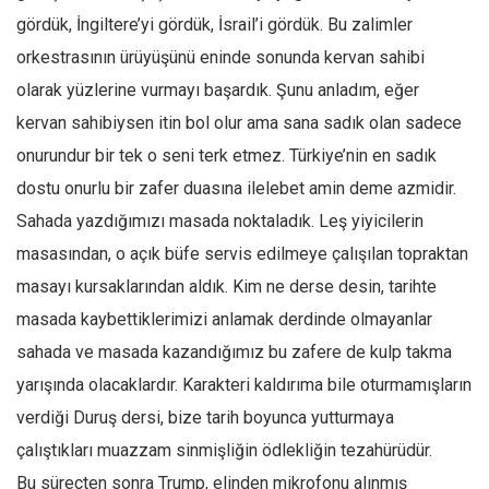
gördük, İngiltere’yi gördük, İsrail’i gördük. Bu zalimler
orkestrasının ürüyüşünü eninde sonunda kervan sahibi
olarak yüzlerine vurmayı başardık. Şunu anladım, eğer
kervan sahibiysen itin bol olur ama sana sadık olan sadece
onurundur bir tek o seni terk etmez. Türkiye’nin en sadık
dostu onurlu bir zafer duasına ilelebet amin deme azmidir.
Sahada yazdığımızı masada noktaladık. Leş yiyicilerin
masasından, o açık büfe servis edilmeye çalışılan topraktan
masayı kursaklarından aldık. Kim ne derse desin, tarihte
masada kaybettiklerimizi anlamak derdinde olmayanlar
sahada ve masada kazandığımız bu zafere de kulp takma
yarışında olacaklardır. Karakteri kaldırıma bile oturmamışların
verdiği Duruş dersi, bize tarih boyunca yutturmaya
çalıştıkları muazzam sinmişliğin ödlekliğin tezahürüdür.
Bu süreçten sonra Trump, elinden mikrofonu alınmış