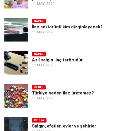
11 MAY, 2020
KAPAK
İlaç sektörünü kim dizginleyecek?
11 MAY, 2020
KAPAK
Asıl salgın ilaç terörüdür
11 MAY, 2020
GENEL
Türkiye neden ilaç üretemez?
11 MAY, 2020
DOSYA
Salgın, afetler, evler ve şehirler