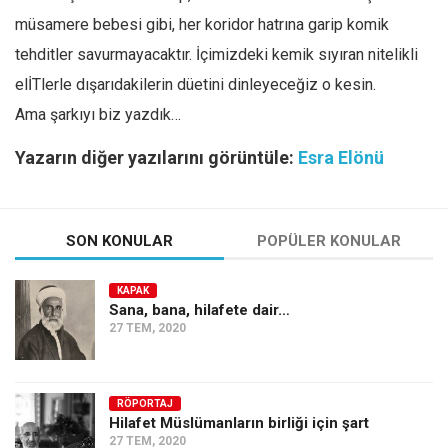
müsamere bebesi gibi, her koridor hatrına garip komik
tehditler savurmayacaktır. İçimizdeki kemik sıyıran nitelikli
elİTlerle dışarıdakilerin düetini dinleyeceğiz o kesin.
Ama şarkıyı biz yazdık…
Yazarın diğer yazılarını görüntüle:
Esra Elönü
SON KONULAR
POPÜLER KONULAR
KAPAK
Sana, bana, hilafete dair…
27 TEM, 2020
RÖPORTAJ
Hilafet Müslümanların birliği için şart
27 TEM, 2020