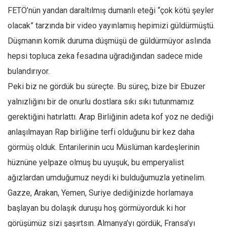
Amerika
FETÖ’nün yandan daraltılmış dumanlı eteği “çok kötü şeyler
Avustralya
olacak” tarzında bir video yayınlamış hepimizi güldürmüştü.
Tarih
Düşmanın komik duruma düşmüşü de güldürmüyor aslında
Düşünce
hepsi topluca zeka fesadına uğradığından sadece mide
bulandırıyor.
Dosyalar
Peki biz ne gördük bu süreçte. Bu süreç, bize bir Ebuzer
yalnızlığını bir de onurlu dostlara sıkı sıkı tutunmamız
gerektiğini hatırlattı. Arap Birliğinin adeta kof yoz ne dediği
anlaşılmayan Rap birliğine terfi olduğunu bir kez daha
görmüş olduk. Entarilerinin ucu Müslüman kardeşlerinin
hüznüne yelpaze olmuş bu uyuşuk, bu emperyalist
ağızlardan umduğumuz neydi ki bulduğumuzla yetinelim.
Gazze, Arakan, Yemen, Suriye dediğinizde horlamaya
başlayan bu dolaşık duruşu hoş görmüyorduk ki hor
görüşümüz sizi şaşırtsın. Almanya’yı gördük, Fransa’yı