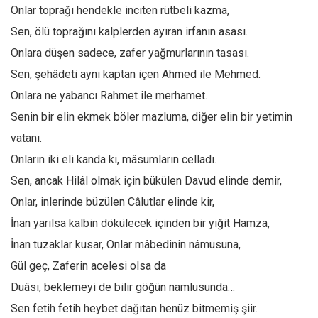
Facebook
Onlar toprağı hendekle inciten rütbeli kazma,
Instagram
Sen, ölü toprağını kalplerden ayıran irfanın asası.
Onlara düşen sadece, zafer yağmurlarının tasası.
YouTube
Sen, şehâdeti aynı kaptan içen Ahmed ile Mehmed.
Editörden
Onlara ne yabancı Rahmet ile merhamet.
Yazarlar
Senin bir elin ekmek böler mazluma, diğer elin bir yetimin
Kemal Özer
vatanı.
Mahmut Toptaş
Onların iki eli kanda ki, mâsumların celladı.
Yvonne Ridley
Sen, ancak Hilâl olmak için bükülen Davud elinde demir,
Barış Tarımcıoğlu
Onlar, inlerinde büzülen Câlutlar elinde kir,
İnan yarılsa kalbin dökülecek içinden bir yiğit Hamza,
Ömer Kayani
İnan tuzaklar kusar, Onlar mâbedinin nâmusuna,
Yusuf Armağan
Gül geç, Zaferin acelesi olsa da
Hasanali Yıldırım
Duâsı, beklemeyi de bilir göğün namlusunda…
Leyla Şerif Emin
Sen fetih fetih heybet dağıtan henüz bitmemiş şiir.
Selçuk Türkyılmaz