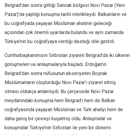
Facebook
Belgrad’dan sonra gittiği Sancak bölgesi Novi Pazar (Yeni
Instagram
Pazar)’da yaptığı konuşma tarihî nitelikteydi. Balkanların ve
YouTube
bu coğrafyada yaşayan Müslüman ahalinin geleceği
açısından çok önemli uyarılarda bulundu ve aynı zamanda
Editörden
Türkiye’nin bu coğrafyaya verdiği desteği dile getirdi.
Yazarlar
Cumhurbaşkanımızın Sırbistan ziyareti Belgrad’da iki ülkenin
Kemal Özer
görüşmeleri ve anlaşmalarıyla başladı. Erdoğan’ın
Mahmut Toptaş
Belgrad’dan sonra nüfusunun ekseriyetini Boşnak
Yvonne Ridley
Müslümanların oluşturduğu Novi Pazar’ı ziyaret etmiş
Barış Tarımcıoğlu
olması oldukça anlamlıydı. Bu çerçevede Novi Pazar
Ömer Kayani
meydanındaki konuşma hem Belgrad’ı hem de Balkan
Yusuf Armağan
coğrafyasında yaşayan Müslüman ve Türk ahaliyi hem de
Hasanali Yıldırım
daha geniş bir çevreyi kuşatmış oldu. Anlaşmalar ve
Leyla Şerif Emin
konuşmalar Türkiye’nin Sırbistan ile yeni bir dönemi
Selçuk Türkyılmaz