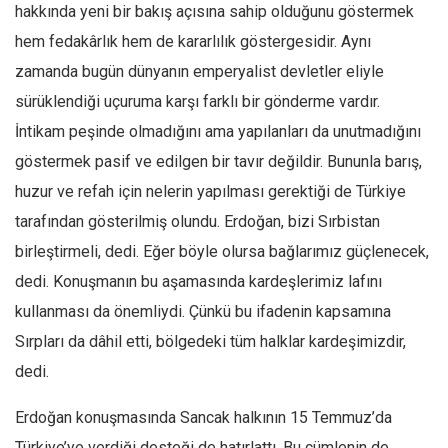
Amerika
hakkında yeni bir bakış açısına sahip olduğunu göstermek
Avustralya
hem fedakârlık hem de kararlılık göstergesidir. Aynı
zamanda bugün dünyanın emperyalist devletler eliyle
Tarih
sürüklendiği uçuruma karşı farklı bir gönderme vardır.
Düşünce
İntikam peşinde olmadığını ama yapılanları da unutmadığını
Dosyalar
göstermek pasif ve edilgen bir tavır değildir. Bununla barış,
huzur ve refah için nelerin yapılması gerektiği de Türkiye
tarafından gösterilmiş olundu. Erdoğan, bizi Sırbistan
birleştirmeli, dedi. Eğer böyle olursa bağlarımız güçlenecek,
dedi. Konuşmanın bu aşamasında kardeşlerimiz lafını
kullanması da önemliydi. Çünkü bu ifadenin kapsamına
Sırpları da dâhil etti, bölgedeki tüm halklar kardeşimizdir,
dedi.
Erdoğan konuşmasında Sancak halkının 15 Temmuz’da
Türkiye’ye verdiği desteği de hatırlattı. Bu cümlenin de