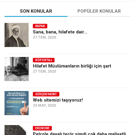
SON KONULAR
POPÜLER KONULAR
KAPAK
Sana, bana, hilafete dair…
27 TEM, 2020
RÖPORTAJ
Hilafet Müslümanların birliği için şart
27 TEM, 2020
GERÇEK HAYAT
Web sitemizi taşıyoruz!
23 MAY, 2020
EKONOMI
Petrole dayalı terör şimdi çok daha maliyetli