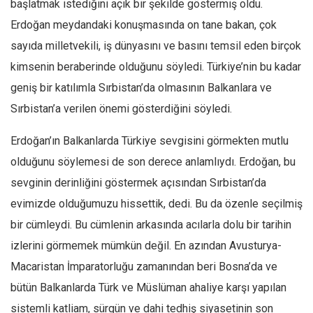
başlatmak istediğini açık bir şekilde göstermiş oldu.
Mehmet Ali Tekin
Erdoğan meydandaki konuşmasında on tane bakan, çok
sayıda milletvekili, iş dünyasını ve basını temsil eden birçok
Abir E. Nahas
kimsenin beraberinde olduğunu söyledi. Türkiye’nin bu kadar
Amina S. Jenenkovic
geniş bir katılımla Sırbistan’da olmasının Balkanlara ve
Bağdagül Öz
Sırbistan’a verilen önemi gösterdiğini söyledi.
Esra Elönü
» Yazar arşivi
Erdoğan’ın Balkanlarda Türkiye sevgisini görmekten mutlu
olduğunu söylemesi de son derece anlamlıydı. Erdoğan, bu
Bu Sayı
sevginin derinliğini göstermek açısından Sırbistan’da
Tüm Sayılar
evimizde olduğumuzu hissettik, dedi. Bu da özenle seçilmiş
Kategoriler
bir cümleydi. Bu cümlenin arkasında acılarla dolu bir tarihin
Kültür Sanat
izlerini görmemek mümkün değil. En azından Avusturya-
Kitap
Macaristan İmparatorluğu zamanından beri Bosna’da ve
Karisi kitap sualleri
bütün Balkanlarda Türk ve Müslüman ahaliye karşı yapılan
7 soruda bu hafta
sistemli katliam, sürgün ve dahi tedhiş siyasetinin son