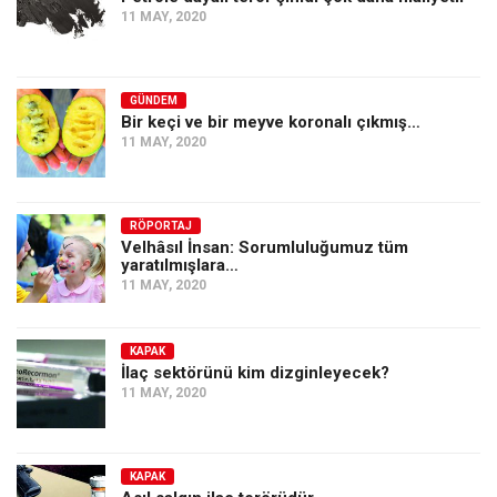
11 MAY, 2020
GÜNDEM
Bir keçi ve bir meyve koronalı çıkmış…
11 MAY, 2020
RÖPORTAJ
Velhâsıl İnsan: Sorumluluğumuz tüm
yaratılmışlara…
11 MAY, 2020
KAPAK
İlaç sektörünü kim dizginleyecek?
11 MAY, 2020
KAPAK