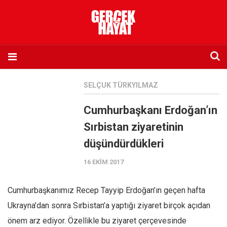
Anasayfa
SELÇUK TÜRKYILMAZ
Hakkımızda
Cumhurbaşkanı Erdoğan’ın
Künye
Sırbistan ziyaretinin
İletişim
düşündürdükleri
Abone olmak istiyorum
16 EKIM 2017
Satış noktası listesi
Eksik sayıların temini
Cumhurbaşkanımız Recep Tayyip Erdoğan’ın geçen hafta
Sosyal Medya
Ukrayna’dan sonra Sırbistan’a yaptığı ziyaret birçok açıdan
Twitter
önem arz ediyor. Özellikle bu ziyaret çerçevesinde