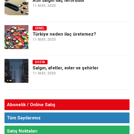
Asıl salgın ilaç terörüdür
11 MAY, 2020
GENEL
Türkiye neden ilaç üretemez?
11 MAY, 2020
DOSYA
Salgın, afetler, evler ve şehirler
11 MAY, 2020
Abonelik / Online Satış
Tüm Sayılarımız
Satış Noktaları