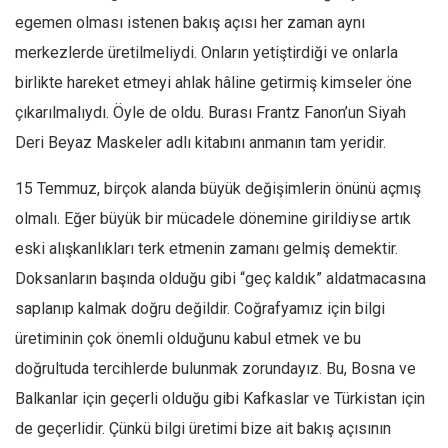
Amerika
egemen olması istenen bakış açısı her zaman aynı
Avustralya
merkezlerde üretilmeliydi. Onların yetiştirdiği ve onlarla
Tarih
birlikte hareket etmeyi ahlak hâline getirmiş kimseler öne
Düşünce
çıkarılmalıydı. Öyle de oldu. Burası Frantz Fanon’un Siyah
Dosyalar
Deri Beyaz Maskeler adlı kitabını anmanın tam yeridir.
15 Temmuz, birçok alanda büyük değişimlerin önünü açmış
olmalı. Eğer büyük bir mücadele dönemine girildiyse artık
eski alışkanlıkları terk etmenin zamanı gelmiş demektir.
Doksanların başında olduğu gibi “geç kaldık” aldatmacasına
saplanıp kalmak doğru değildir. Coğrafyamız için bilgi
üretiminin çok önemli olduğunu kabul etmek ve bu
doğrultuda tercihlerde bulunmak zorundayız. Bu, Bosna ve
Balkanlar için geçerli olduğu gibi Kafkaslar ve Türkistan için
de geçerlidir. Çünkü bilgi üretimi bize ait bakış açısının