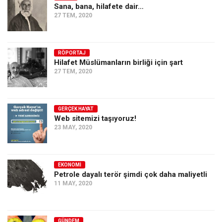
Sana, bana, hilafete dair…
27 TEM, 2020
RÖPORTAJ
Hilafet Müslümanların birliği için şart
27 TEM, 2020
GERÇEK HAYAT
Web sitemizi taşıyoruz!
23 MAY, 2020
EKONOMI
Petrole dayalı terör şimdi çok daha maliyetli
11 MAY, 2020
GÜNDEM