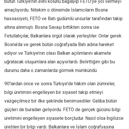
bütün Türkiye’nin elini kolunu bağlayıp FETÖ’ye yol vermeyi
Ekonomi
amaçlıyordu. Nitekim o dönemde İslamcıların Bosna
Spor
hassasiyeti, FETÖ ve Batı güdümlü unsurlar tarafından takip
Manzara
altına alınmıştı. Bosna Savaşı bittikten sonra ise
Fetullahçılar, Balkanlara örgüt olarak yerleştiler. Onlar gerek
Sağlık
Bosna’da ve gerek bütün coğrafyada Batı adına hareket
Gıda-Beslenme
ediyor ve Türkiye’nin olası Balkan açılımlarını akamete
Hayat
uğratacak oluşumlara alan açıyorlardı. Belirttiğim gibi bu
Türkiye
durumu daha o zamanlarda görmek mümkündü.
Siyaset
Dünya
90’lardan önce ve sonra Türkiye’de hâkim olan zümreler,
bilgi üretimini engelleyen bir siyaset takip etmeyi
Avrupa
vazgeçilmez bir ilke şeklinde benimsediler. Galiba bütün
Asya
güçleri de buradan geliyordu. FETÖ de gerçek gücünü bilgi
Afrika
üretimini engelleyen siyasete borçludur. Nasıl olsa İngilizce
İslam Dünyası
üretilen bir bilgi vardı. Balkanlara ve İslam coğrafyasına