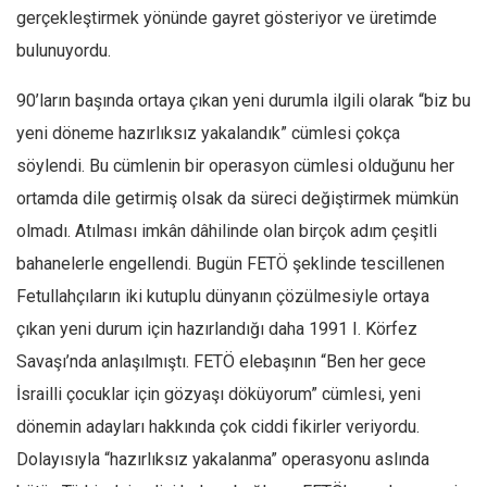
gerçekleştirmek yönünde gayret gösteriyor ve üretimde
Mehmet Ali Tekin
bulunuyordu.
Abir E. Nahas
90’ların başında ortaya çıkan yeni durumla ilgili olarak “biz bu
Amina S. Jenenkovic
yeni döneme hazırlıksız yakalandık” cümlesi çokça
Bağdagül Öz
söylendi. Bu cümlenin bir operasyon cümlesi olduğunu her
Esra Elönü
ortamda dile getirmiş olsak da süreci değiştirmek mümkün
» Yazar arşivi
olmadı. Atılması imkân dâhilinde olan birçok adım çeşitli
Bu Sayı
bahanelerle engellendi. Bugün FETÖ şeklinde tescillenen
Tüm Sayılar
Fetullahçıların iki kutuplu dünyanın çözülmesiyle ortaya
çıkan yeni durum için hazırlandığı daha 1991 I. Körfez
Kategoriler
Savaşı’nda anlaşılmıştı. FETÖ elebaşının “Ben her gece
Kültür Sanat
İsrailli çocuklar için gözyaşı döküyorum” cümlesi, yeni
Kitap
dönemin adayları hakkında çok ciddi fikirler veriyordu.
Karisi kitap sualleri
Dolayısıyla “hazırlıksız yakalanma” operasyonu aslında
7 soruda bu hafta