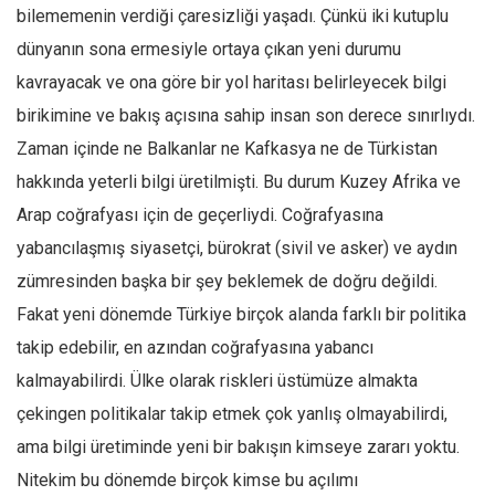
Facebook
bilememenin verdiği çaresizliği yaşadı. Çünkü iki kutuplu
Instagram
dünyanın sona ermesiyle ortaya çıkan yeni durumu
kavrayacak ve ona göre bir yol haritası belirleyecek bilgi
YouTube
birikimine ve bakış açısına sahip insan son derece sınırlıydı.
Editörden
Zaman içinde ne Balkanlar ne Kafkasya ne de Türkistan
Yazarlar
hakkında yeterli bilgi üretilmişti. Bu durum Kuzey Afrika ve
Kemal Özer
Arap coğrafyası için de geçerliydi. Coğrafyasına
Mahmut Toptaş
yabancılaşmış siyasetçi, bürokrat (sivil ve asker) ve aydın
Yvonne Ridley
zümresinden başka bir şey beklemek de doğru değildi.
Barış Tarımcıoğlu
Fakat yeni dönemde Türkiye birçok alanda farklı bir politika
takip edebilir, en azından coğrafyasına yabancı
Ömer Kayani
kalmayabilirdi. Ülke olarak riskleri üstümüze almakta
Yusuf Armağan
çekingen politikalar takip etmek çok yanlış olmayabilirdi,
Hasanali Yıldırım
ama bilgi üretiminde yeni bir bakışın kimseye zararı yoktu.
Leyla Şerif Emin
Nitekim bu dönemde birçok kimse bu açılımı
Selçuk Türkyılmaz