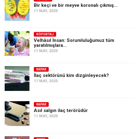
Bir keçi ve bir meyve koronalı çıkmış…
11 MAY, 2020
RÖPORTAJ
Velhâsıl İnsan: Sorumluluğumuz tüm
yaratılmışlara…
11 MAY, 2020
KAPAK
İlaç sektörünü kim dizginleyecek?
11 MAY, 2020
KAPAK
Asıl salgın ilaç terörüdür
11 MAY, 2020